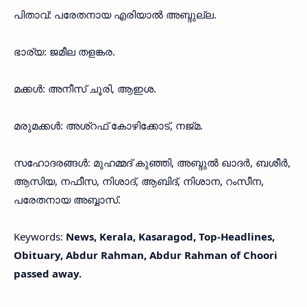
പിതാവ്: പരേതനായ എരിയാൽ അബ്ദുല്ല.
ഭാര്യ: ജമീല തളങ്കര.
മക്കൾ: അനീസ് ചൂരി, ആഇശ.
മരുമക്കൾ: അശ്റഫ് കോഴിക്കോട്, നജ്മ.
സഹോദരങ്ങൾ: മുഹമ്മദ് കുഞ്ഞി, അബ്ദുൽ ഖാദർ, ബശീർ,
ആസിയ, നഫീസ, നിശാദ്, ആബിദ്, നിശാന, റംസീന,
പരേതനായ അബ്ബാസ്.
Keywords:
News, Kerala, Kasaragod, Top-Headlines,
Obituary, Abdur Rahman, Abdur Rahman of Choori
passed away.
< !- START disable copy paste -->