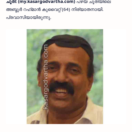
ചൂരി: (my.kasargodvartha.com)
പഴയ ചൂരിയിലെ
അബ്ദുർ റഹ്‌മാൻ കുവൈറ്റ് (64) നിര്യാതനായി.
പ്രവാസിയായിരുന്നു.