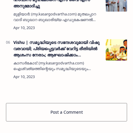
അനുമോദിച്ചു
മുളിയാര്‍: (my.kasargodvartha.com) മുതലപ്പാറ
വാദി ബുഖാറ ബുഖാരിയ്യ എഡുകേഷണല്‍
സെന്ററിന് കീഴിലെ ബുഖാരിയ്യ തഹ്ഫീളുല്‍
ഖുര്‍ആന്‍ കോളജില്‍ നിന്നും ഖുര്‍ആന്‍
മന:പാഠമാക്കിയ ഹാഫിസ് സിഎച് മ…
Vishu | സമൃദ്ധിയുടെ സന്ദേശവുമായി വിഷു
വരവായി; പ്രിയപ്പെട്ടവർക്ക് വേറിട്ട രീതിയിൽ
ആശംസ നേരാം; ആഘോഷിക്കാം
കാസർകോട് വാർത്തയ്‌ക്കൊപ്പം
കാസര്‍കോട്: (my.kasargodvartha.com)
ഐശ്വര്യത്തിന്റെയും സമൃദ്ധിയുടെയും
സന്ദേശവുമായി വിഷു വരവായി. ലോകമെമ്പാടും
ആഘോഷപൂർവം കൊണ്ടാടുന്ന ഈ വേളയിൽ
കാസര്‍കോട് വാര്‍ത്തയോടൊപ്പം
ആശംസകളറിയിച്…
Post a Comment