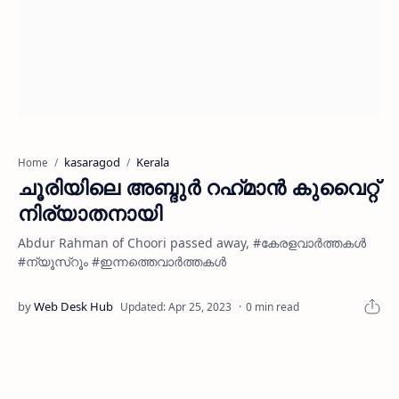
kasaragod
Kerala
Home
ചൂരിയിലെ അബ്ദുർ റഹ്‌മാൻ കുവൈറ്റ്
നിര്യാതനായി
Abdur Rahman of Choori passed away, #കേരളവാർത്തകൾ
#ന്യൂസ്റൂം #ഇന്നത്തെവാർത്തകൾ
0 min read