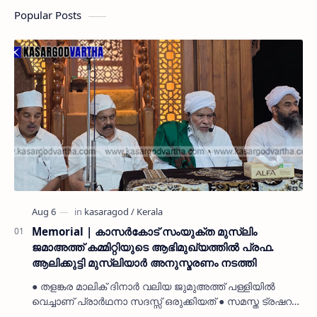
Popular Posts
Memorial | കാസർകോട് സംയുക്ത മുസ്ലിം
ജമാഅത്ത് കമ്മിറ്റിയുടെ ആഭിമുഖ്യത്തിൽ പ്രഫ.
ആലിക്കുട്ടി മുസ്ലിയാർ അനുസ്മരണം നടത്തി
● തളങ്കര മാലിക് ദിനാർ വലിയ ജുമുഅത്ത് പള്ളിയിൽ
വെച്ചാണ് പ്രാർഥനാ സദസ്സ് ഒരുക്കിയത് ● സമസ്ത ട്രഷറർ
കൊയ്യോട് ഉമർ മുസ്ലിയാർ പരിപാടിക്ക് നേതൃത്വം