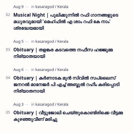
നൽകി കാസ…
Musical Night | പുലിക്കുന്നിൽ റഫി ഗാനങ്ങളുടെ
മധുരവുമായി 'മെഹ്ഫിൽ എ ശാം റഫി കേ നാം'
ശ്രദ്ധേയമായി
Obituary | തളങ്കര കടവത്തെ നഫീസ ഹജ്ജുമ്മ
നിര്യാതയായി
Obituary | കർണാടക മുൻ സിവില്‍ സപ്ലൈസ്
ജനറൽ മാനേജർ പി എച്ച് അബ്ദുൽ റഹീം കരിപ്പൊടി
നിര്യാതനായി
Obituary | വീട്ടുജോലി ചെയ്തുകൊണ്ടിരിക്കെ വീട്ടമ്മ
കുഴഞ്ഞുവീണ് മരിച്ചു