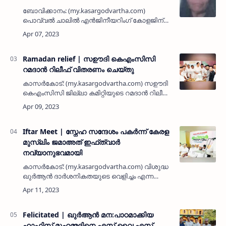
ബോവിക്കാനം: (my.kasargodvartha.com)
പൊവ്വല്‍ ചാലില്‍ എന്‍ജിനീയറിംഗ് കോളജിന്
സമീപം താമസിക്കുന്ന കുഞ്ചാര്‍ ബീഫാത്വിമ
(75) നിര്യാതയായി. വാര്‍ധക്യസഹജമായ
അസുഖം മൂലം സ്വവസതിയില്‍ വച്ചായി…
Ramadan relief | സഊദി കെഎംസിസി
റമദാന്‍ റിലീഫ് വിതരണം ചെയ്തു
കാസര്‍കോട്: (my.kasargodvartha.com) സഊദി
കെഎംസിസി ജില്ലാ കമിറ്റിയുടെ റമദാന്‍ റിലീഫ്
'സ്‌നേഹപൂര്‍വം എംഎസ്എഫിന്' വിതരണം
ചെയ്തു. എംഎസ്എഫ് ജില്ലാ കമിറ്റിയുമായി
സഹകരിച്ച് നടത്തുന്ന റിലീ…
Iftar Meet | സ്നേഹ സന്ദേശം പകര്‍ന്ന് കേരള
മുസ്ലിം ജമാഅത് ഇഫ്ത്വാര്‍
നവ്യാനുഭവമായി
കാസര്‍കോട്: (my.kasargodvartha.com) വിശുദ്ധ
ഖുര്‍ആന്‍ ദാര്‍ശനികതയുടെ വെളിച്ചം എന്ന
ശീര്‍ഷകത്തില്‍ കേരള മുസ്ലിം ജമാഅത്
നടത്തുന്ന റമദാന്‍ കാംപയിന്റെ ഭാഗമായി
കാസര്‍കോട് സുന്നി സെന്ററി…
Felicitated | ഖുര്‍ആന്‍ മന:പാഠമാക്കിയ
ഹാഫിസ് മുഹമ്മദിനെ എസ് വൈ എസ്