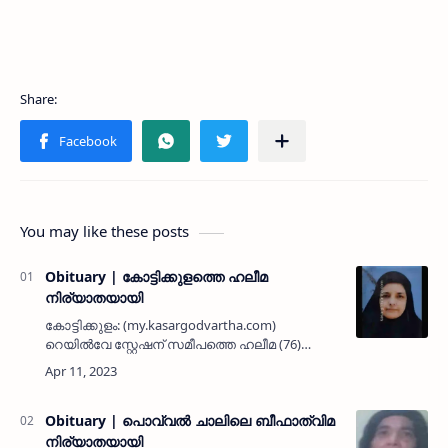
You may like these posts
Obituary | കോട്ടിക്കുളത്തെ ഹലീമ
നിര്യാതയായി
കോട്ടിക്കുളം: (my.kasargodvartha.com)
റെയില്‍വേ സ്റ്റേഷന് സമീപത്തെ ഹലീമ (76)
നിര്യാതയായി. ഭര്‍ത്താവ്: ആലിക്കുഞ്ഞി. മക്കള്‍:
സൈഫുദ്ദീന്‍, സുലൈഖ, സാറാ ബീവി, ഖദീജ,
സബൂറ, ഉമൈബ.മരുമക്കള…
Obituary | പൊവ്വല്‍ ചാലിലെ ബീഫാത്വിമ
നിര്യാതയായി