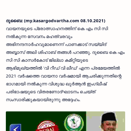
ദുബൈ: (my.kasargodvartha.com 08.10.2021)
വായനയുടെ പ്രോത്സാഹനത്തിന് കെ എം സി സി
നൽകുന്ന സേവനം മഹത്വരവും
അഭിനന്ദനാർഹവുമാണെന്ന് പാണക്കാട് സയ്യിദ്
അബ്ബാസ് അലി ശിഹാബ് തങ്ങൾ പറഞ്ഞു. ദുബൈ കെ എം
സി സി കാസർകോട് ജില്ലാ കമിറ്റിയുടെ
ആഭിമുഖ്യത്തിൽ 'വി റീഡ് വി ലീഡ്' എന്ന പ്രമേയത്തിൽ
2021 വർഷത്തെ വായനാ വർഷമായി ആചരിക്കുന്നതിന്റെ
ഭാഗമായി നൽകുന്ന വിശുദ്ധ ഖുർആൻ ഇംഗ്ലീഷ്
പരിഭാഷയുടെ വിതരണോദ്ഘാടനം ചെയ്‌ത്
സംസാരിക്കുകയായിരുന്നു അദ്ദേഹം.