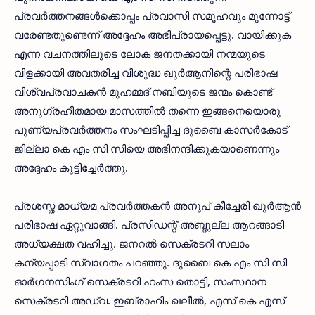
പ്രവർത്തനങ്ങൾക്കൊപ്പം പ്രവാസി സമൂഹവും മുന്നോട്ട്
വരേണ്ടതുണ്ടെന്ന് അദ്ദേഹം അഭിപ്രായപ്പെട്ടു. വായിക്കുക
എന്ന വചനത്തിലൂടെ ലോക ജനതക്കായി നന്മയുടെ
വിളക്കായി അവതരിച്ച വിശുദ്ധ ഖുർആനിന്റെ പരിഭാഷ
വിശ്വപ്രവാചകൻ മുഹമ്മദ് നബിയുടെ ജന്മം കൊണ്ട്
അനുഗ്രഹീതമായ മാസത്തിൽ തന്നെ ഇങ്ങനെയൊരു
പുണ്യപ്രവർത്തനം സംഘടിപ്പിച്ച ദുബൈ കാസർകോട്
ജില്ലാ കെ എം സി സിയെ അഭിനന്ദിക്കുകയാണെന്നും
അദ്ദേഹം കൂട്ടിച്ചേർത്തു.
പ്രശസ്ത മാധ്യമ പ്രവർത്തകൻ അനൂപ് കീച്ചേരി ഖുർആൻ
പരിഭാഷ ഏറ്റുവാങ്ങി. പ്രസിഡന്റ് അബ്ദുല്ല ആറങ്ങാടി
അധ്യക്ഷത വഹിച്ചു. ജനറൽ സെക്രടറി സലാം
കന്യപ്പാടി സ്വാഗതം പറഞ്ഞു. ദുബൈ കെ എം സി സി
ഓർഗനസിംഗ് സെക്രടറി ഹംസ തൊട്ടി, സംസ്ഥാന
സെക്രടറി അഡ്വ. ഇബ്രാഹിം ഖലീൽ, എസ് കെ എസ്