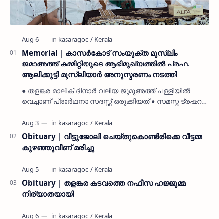
Memorial | കാസർകോട് സംയുക്ത മുസ്ലിം
ജമാഅത്ത് കമ്മിറ്റിയുടെ ആഭിമുഖ്യത്തിൽ പ്രഫ.
ആലിക്കുട്ടി മുസ്ലിയാർ അനുസ്മരണം നടത്തി
● തളങ്കര മാലിക് ദിനാർ വലിയ ജുമുഅത്ത് പള്ളിയിൽ
വെച്ചാണ് പ്രാർഥനാ സദസ്സ് ഒരുക്കിയത് ● സമസ്ത ട്രഷറർ
കൊയ്യോട് ഉമർ മുസ്ലിയാർ പരിപാടിക്ക് നേതൃത്വം
നൽകി കാസ…
Obituary | വീട്ടുജോലി ചെയ്തുകൊണ്ടിരിക്കെ വീട്ടമ്മ
കുഴഞ്ഞുവീണ് മരിച്ചു
Obituary | തളങ്കര കടവത്തെ നഫീസ ഹജ്ജുമ്മ
നിര്യാതയായി