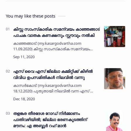
You may like these posts
കിസ്സ സാംസ്‌കാരിക സമന്വയം കാഞ്ഞങ്ങാട്
പാചക വാതക കണക്ഷനും സ്റ്റൗവും നൽകി
കാഞ്ഞങ്ങാട്: (my.kasargodvartha.com
11.09.2020) കിസ്സ സാംസ്‌കാരിക സമന്വയം
കാഞ്ഞങ്ങാട് പാചക വാതക കണക്ഷനും സ്റ്റൗവും
നൽകി. മസ്തിഷ്ക രോഗം ബാധിച്ച് ചികിത്സയിൽ
കഴിയുന്ന കുഞ്ഞിന്റെ വീട്…
എസ് വൈ എസ് ജില്ലാ കമ്മിറ്റിക്ക് കീഴിൽ
വിവിധ ഉപസമിതികൾ നിലവിൽ വന്നു
കാസർകോട്: (my.kasargodvartha.com
18.12.2020) പുതുതായി നിലവിൽ വന്ന എസ് വൈ
എസ് ജില്ലാ കമ്മിറ്റിക്ക് കീഴിൽ വിവിധ
ഉപസമിതികൾ നിലവിൽ വന്നു. മജ്ലിസുന്നൂർ
ജില്ലാ അമീറായി സയ്യിദ് ഹാദി തങ്ങൾ…
തളങ്കര തീരദേശ റോഡ് നിര്‍മ്മാണം
പാതിവഴിയില്‍; ജില്ലാ ഭരണകൂടത്തിന്
മൗനം: എ അബ്ദുര്‍ റഹ് മാന്‍