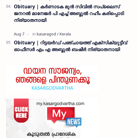
Obituary | കർണാടക മുൻ സിവില്‍ സപ്ലൈസ്
ജനറൽ മാനേജർ പി എച്ച് അബ്ദുൽ റഹീം കരിപ്പൊടി
നിര്യാതനായി
Obituary | റിട്ടയർഡ് പഞ്ചായത്ത് എക്സിക്യുട്ടീവ്
ഓഫീസർ എം എ അബ്ദുൽ ബഷീർ നിര്യാതനായി