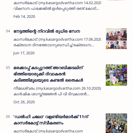
കാസര്‍കോട്: (my.kasargodvartha.com 14.02.2020) ജില്ലാ
വികസന പാക്കേജില്‍ ഉള്‍പ്പെടുത്തി രണ്ട് കോടി
അനുവദിച്ച് വര്‍ഷങ്ങള്‍ക്ക് മുമ്പ് പ്രവര്‍ത്തി
ആരംഭിച്ച തളങ്കര പടി…
നേട്ടത്തിന്റെ നിറവില്‍ രുധിര സേന
കാസര്‍കോട്: (my.kasargodvartha.com 17.06.2020) ലോക
രക്തദാന ദിനത്തോടനുബന്ധിച്ച് രക്തദാന
മേഖലയില്‍ പ്രവര്‍ത്തിക്കുന്ന സംഘടനകളെയും
വ്യക്തികളെയും ആദരിക്കുന്നതിന് കാസര്…
മരക്കാപ്പ് കടപ്പുറത്ത് അറബിക്കടലിന്‌
ഭിത്തിയൊരുക്കി ദിവാകരൻ
കടിഞ്ഞിമൂലയുടെ കണ്ടൽ തൈകൾ
നീലേശ്വരം: (my.kasargodvartha.com 26.10.2020) പ്രാദേശിക
കാർഷിക ശാസ്ത്രജ്ഞൻ പി വി ദിവകാരൻ
കടിഞ്ഞിമൂലയുടെ നഴ്സറിയിൽ വളർത്തിയെടുത്ത
കണ്ടൽ കാടുകൾ മരക്കാപ്പ് കടപ്പുറത്ത്&…
'ഡൽഹി ചലോ' വളണ്ടിയർമാർക്ക്‌ 11ന്‌
കാസർകോട്ട് സ്വീകരണം
കാസർകോട്‌: (my.kasargodvartha.com