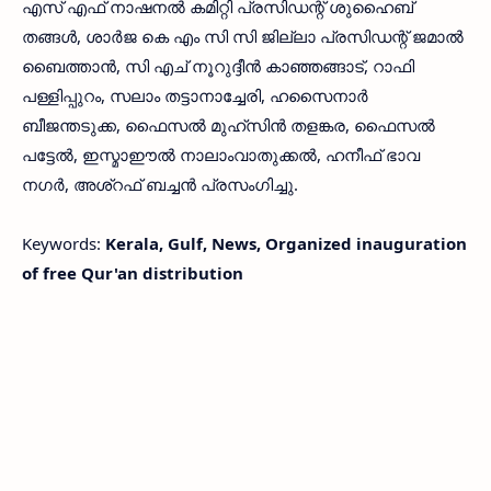
എസ് എഫ് നാഷനൽ കമിറ്റി പ്രസിഡന്റ് ശുഹൈബ്
തങ്ങൾ, ശാർജ കെ എം സി സി ജില്ലാ പ്രസിഡന്റ് ജമാൽ
ബൈത്താൻ, സി എച് നൂറുദ്ദീൻ കാഞ്ഞങ്ങാട്, റാഫി
പള്ളിപ്പുറം, സലാം തട്ടാനാച്ചേരി, ഹസൈനാർ
ബീജന്തടുക്ക, ഫൈസൽ മുഹ്‌സിൻ തളങ്കര, ഫൈസൽ
പട്ടേൽ, ഇസ്മാഈൽ നാലാംവാതുക്കൽ, ഹനീഫ് ഭാവ
നഗർ, അശ്റഫ് ബച്ചൻ പ്രസംഗിച്ചു.
Keywords:
Kerala, Gulf, News, Organized inauguration
of free Qur'an distribution