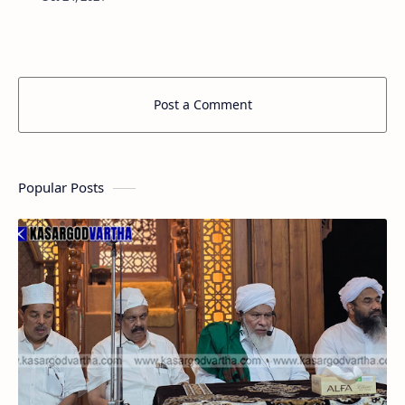
എഴുത്തുകാരി ശ്രീപാർവതി തന്റെ ഫേസ്ബുക്
പേജിലൂടെ പ്രകാശനം നിർവഹിച്ചു. കുമ്…
Post a Comment
Popular Posts