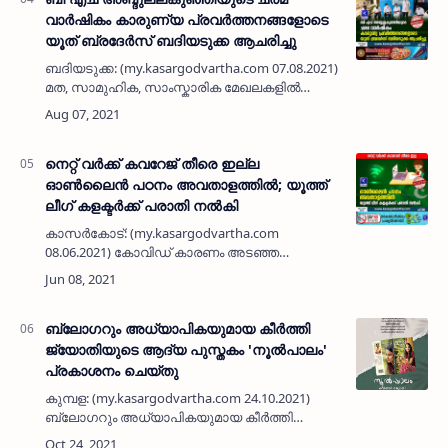
വാർഷികം കാരുണ്യ പ്രവർത്തനങ്ങളോടെ
യൂത് ബ്രദേർസ് ബദിയടുക്ക ആചരിച്ചു
ബദിയടുക്ക: (my.kasargodvartha.com 07.08.2021)
മത, സാമുഹിക, സാംസ്കാരിക മേഖലകളിൽ
നിറസാന്നിധ്യമായിരുന്ന ബി എച്
അബ്ദുല്ലകുഞ്ഞിയുടെ ആറാമത് ചരമ വാർഷികം
കാരുണ്യ പ്രവർത്തനങ്ങളോടെ യൂത് ബ്രദ…
നെറ്റ് വർക്ക് കവറേജ് തീരെ ഇല്ല
ഓൺലൈൻ പഠനം അവതാളത്തിൽ; യൂത്ത്
ലീഗ് കളക്ടർക്ക് പരാതി നൽകി
കാസർകോട്: (my.kasargodvartha.com
08.06.2021) കോവിഡ് കാരണം അടഞ്ഞ
സ്കൂളുകൾക്ക് പകരമായി തുടങ്ങിയ ഓൺലൈൻ
പഠനം നെറ്റ് വർകിങ്ങിന്റെ മന്ദഗതിയാൽ
വിദ്യാർഥികളുടെ പഠനം മുടങ്ങുന്ന സംഭ…
ബ്ലോഗറും അധ്യാപികയുമായ കീർത്തി
ജ്യോതിയുടെ ആദ്യ പുസ്തകം 'നൂൽപാലം'
പ്രകാശനം ചെയ്‌തു
കുമ്പള: (my.kasargodvartha.com 24.10.2021)
ബ്ലോഗറും അധ്യാപികയുമായ കീർത്തി
ജ്യോതിയുടെ ആദ്യ പുസ്തകം 'നൂൽപാലം'