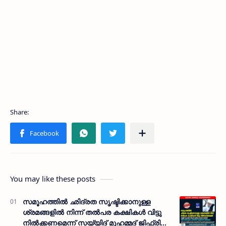
You may like these posts
സമൂഹത്തിൽ ഛിദ്രത സൃഷ്ടിക്കാനുള്ള
ശ്രമങ്ങളിൽ നിന്ന് തൽപര കക്ഷികൾ വിട്ടു
നിൽക്കണമെന്ന് സയ്യിദ് മുഹമ്മദ് ജിഫ്രി