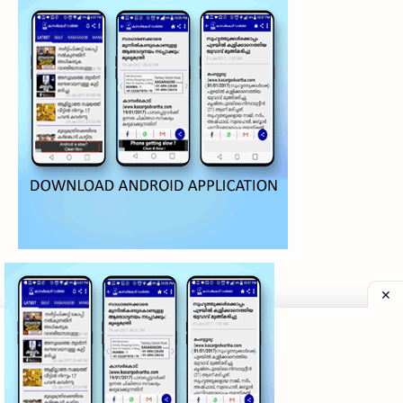
©
2026
‧
My Kasaragod Vartha | LATEST KASARAGOD LOCAL NE
Privacy Policy
|
Grievance Redressal