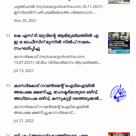
മുത്തു കോയ തങ്ങൾ; 'ചിലർ ബോധപൂർവം
ചട്ടഞ്ചാൽ: (my.kasargodvartha.com 20.11.2021)
പ്രശ്നങ്ങൾ സൃഷ്ടിക്കാൻ ശ്രമിക്കുന്നു'
ഇസ്ലാമിന് പരിചയമില്ലാത്ത പ്രബോധന
രീതികളും നടപടി ക്രമങ്ങളും മതത്തിലേക്ക്
ചേർത്തു പ്രചരിപ്പിച്ചു സമൂഹത്തിൽ
തെറ്റിദ്ധാരണകളും ഭിന്നിപ്പും …
കെ എസ് ടി യുവിന്റെ ആഭിമുഖ്യത്തിൽ എ
ഇ ഒ ഓഫീസിന് മുന്നിൽ നിൽപ് സമരം
സംഘടിപ്പിച്ചു
കാസർകോട്: (my.kasargodvartha.com
13.07.2021) വിവിധ വിദ്യാഭ്യാസ ആവശ്യങ്ങൾ
ഉന്നയിച്ച് കൊണ്ട് കേരള സ്കൂൾ ടീചേഴ്സ് യൂനിയൻ
(കെ എസ് ടി യു) എ ഇ ഒ ഓഫീസിന് മുന്നിൽ
നിൽപ് സമരം സംഘടിപ്പിച്ചു.…
കാസര്‍കോട് ഗവണ്‍മെന്റ് ഐടിഐയില്‍
അപേക്ഷ ക്ഷണിച്ചു, ഡോക്ടര്‍മാരുടെ ഒഴിവ്,
അധ്യാപക ഒഴിവ്, കന്നുകുട്ടി ദത്തെടുക്കല്‍
അപേക്ഷ ക്ഷണിച്ചു: സര്‍കാര്‍ അറിയിപ്പുകള്‍
കാസര്‍കോട് ഗവണ്‍മെന്റ് ഐടിഐയില്‍
അപേക്ഷ ക്ഷണിച്ചുകാസര്‍കോട്:
(my.kasargodvartha.com) ഗവ. ഐടിഐയില്‍
നടപ്പ് വര്‍ഷത്തെ പ്രവേശനത്തിന് അപേക്ഷ
ക്ഷണിച്ചു. അപേക്ഷ ജൂലൈ 30നകം നല്‍കണം.
വെബ്സ…
ബി എച് അബ്ദുല്ലകുഞ്ഞിയുടെ ചരമ