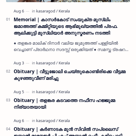
Memorial | കാസർകോട് സംയുക്ത മുസ്ലിം
ജമാഅത്ത് കമ്മിറ്റിയുടെ ആഭിമുഖ്യത്തിൽ പ്രഫ.
ആലിക്കുട്ടി മുസ്ലിയാർ അനുസ്മരണം നടത്തി
● തളങ്കര മാലിക് ദിനാർ വലിയ ജുമുഅത്ത് പള്ളിയിൽ
വെച്ചാണ് പ്രാർഥനാ സദസ്സ് ഒരുക്കിയത് ● സമസ്ത ട്രഷറർ
കൊയ്യോട് ഉമർ മുസ്ലിയാർ പരിപാടിക്ക് നേതൃത്വം
നൽകി കാസ…
Obituary | വീട്ടുജോലി ചെയ്തുകൊണ്ടിരിക്കെ വീട്ടമ്മ
കുഴഞ്ഞുവീണ് മരിച്ചു
Obituary | തളങ്കര കടവത്തെ നഫീസ ഹജ്ജുമ്മ
നിര്യാതയായി
Obituary | കർണാടക മുൻ സിവില്‍ സപ്ലൈസ്
ജനറൽ മാനേജർ പി എച്ച് അബ്ദുൽ റഹീം കരിപ്പൊടി