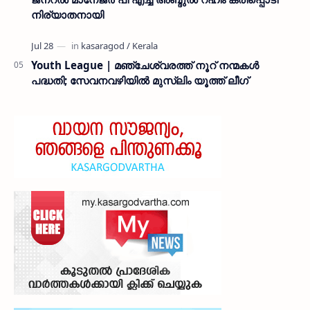
നിര്യാതനായി
Youth League | മഞ്ചേശ്വരത്ത് നൂറ് നന്മകൾ
പദ്ധതി; സേവനവഴിയിൽ മുസ്ലിം യൂത്ത് ലീഗ്