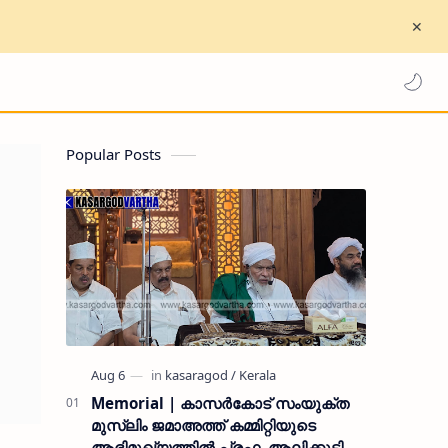
Popular Posts
Memorial | കാസർകോട് സംയുക്ത
മുസ്ലിം ജമാഅത്ത് കമ്മിറ്റിയുടെ
ആഭിമുഖ്യത്തിൽ പ്രഫ. ആലിക്കുട്ടി