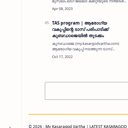
മുസ്ലിം ലീഗ് ജില്ലാ കമിറ്റിയുടെ നിര്‍ദേശ
പ്രകാരം മഞ്ചേശ്വരം, കാസര്‍കോട്, ഉദുമ
നിയോജക മണ്ഡലം കമിറ്റികള്‍ വിവിധ
പഞ്ചായത്, മുനിസിപല്‍ മുസ്ലിം ലീഗ് …
TAS program | ആരോഗ്യ
വകുപ്പിന്റെ ടാസ് പരിപാടിക്ക്
കുബഡാജെയില്‍ തുടക്കം
കുമ്പഡാജെ: (my.kasargodvartha.com)
ആരോഗ്യ വകുപ്പ് നടത്തുന്ന ടാസ്
(ട്രാന്‍സ്മിഷന്‍ അസസ്‌മെന്റ് സര്‍വേ) ന്
കുമ്പഡാജെ എസ്എപി എഎല്‍പിഎസ്
സ്‌കൂളില്‍ തുടക്കം കുറിച്ചു.
ഗ്രാമപഞ്ചായത് പ്രസ…
©
2026
‧
My Kasaragod Vartha | LATEST KASARAGO