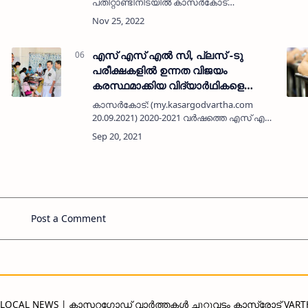
പതിറ്റാണ്ടിനിടയില്‍ കാസര്‍കോട്
നിവാസികള്‍ക് ചലനാത്മകമായ ഉണര്‍വ്
നല്‍കാന്‍ കെസെഫ് കൂട്ടായ്മയ്ക്ക്
കഴിഞ്ഞുവെന്നും നാടിനും ഒരു ജനതയ്ക്കും
വെളിച്ചം …
എസ് എസ് എൽ സി, പ്ലസ് -ടു
പരീക്ഷകളിൽ ഉന്നത വിജയം
കരസ്ഥമാക്കിയ വിദ്യാര്‍ഥികളെ
അനുമോദിച്ചു
കാസർകോട്: (my.kasargodvartha.com
20.09.2021) 2020-2021 വര്‍ഷത്തെ എസ് എസ്
എൽ സി, പ്ലസ് -ടു പരീക്ഷകളിൽ മുഴുവന്‍
വിഷയങ്ങളിലും എ പ്ലസ് നേടിയ 10
വിദ്യാര്‍ഥികളെ ബെണ്ടിച്ചാല്‍ യു എ ഇ
അസോ…
Post a Comment
D LOCAL NEWS | കാസറഗോഡ് വാർത്തകൾ ചുറ്റുവട്ടം കാസ്രോട് VAR