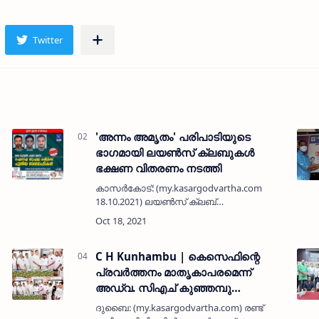
'അന്നം അമൃതം' പരിപാടിയുടെ
ഭാഗമായി ലയൺസ് ക്ലബുകൾ
ഭക്ഷണ വിതരണം നടത്തി
കാസർകോട്: (my.kasargodvartha.com
18.10.2021) ലയൺസ്‌ ക്ലബ്
ഇന്റർനാഷണൽ പ്രസിഡന്റ് ഡഗ്ലസ്
അലെക്‌സാൻഡറുടെ
ി
ജന്മദിനത്തോടനുബന്ധിച്ച് നടത്തിവരുന്ന
'അന്നം അമൃതം' പരിപാടിയുടെ ഭാഗമായി
C H Kunhambu | കെസെഫിന്റെ
കാസർകോ…
പ്രവര്‍ത്തനം മാതൃകാപരമെന്ന്
അഡ്വ. സിഎച് കുഞ്ഞമ്പു
എംഎല്‍എ; ദുബൈയില്‍ സ്വീകരണം
ദുബൈ: (my.kasargodvartha.com) രണ്ട്