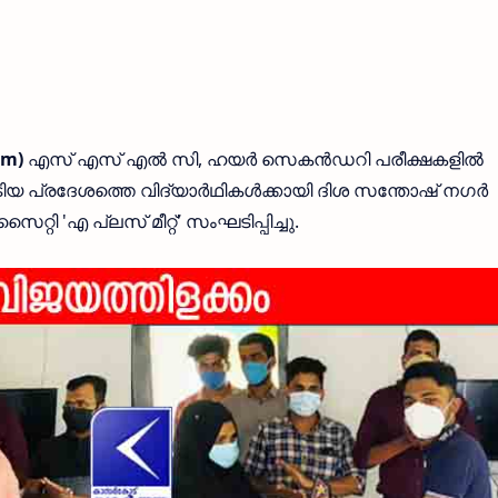
om)
എസ് എസ് എൽ സി, ഹയർ സെകൻഡറി പരീക്ഷകളിൽ
ിയ പ്രദേശത്തെ വിദ്യാർഥികൾക്കായി ദിശ സന്തോഷ്‌ നഗർ
'എ പ്ലസ് മീറ്റ്' സംഘടിപ്പിച്ചു.