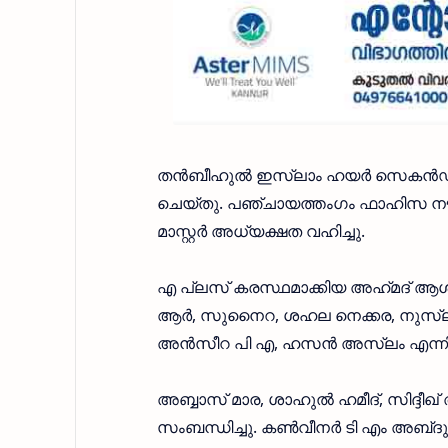
തൻബീഹുൽ ഇസ്ലാം ഹയർ സെകൻഡറി സ്ക
ചെയ്തു. പഞ്ചായത്തംഗം ഫാഹിസ നൗശ
മാസ്റ്റർ അധ്യക്ഷത വഹിച്ചു.
എ പ്ലസ് കരസ്ഥമാക്കിയ അഹ്‌മദ് 
ആർ, സുനൈറ, ശഹല നെക്കര, നുസ്
അൻസീറ പി എ, ഹസൻ അസ്‌ലം എന്നിവർ
അബ്ബാസ് മാര, ശാഹുൽ ഹമീദ്, സിദ്ദീ
സംബന്ധിച്ചു. കൺവീനർ ടി എം അബ്‌ദുൽ