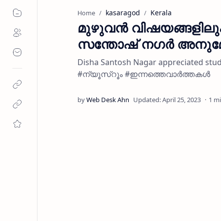
kasaragod
Kerala
Home
മുഴുവൻ വിഷയങ്ങളിലു
സന്തോഷ്‌ നഗർ അനുമോ
Disha Santosh Nagar appreciated stu
#ന്യൂസ്റൂം #ഇന്നത്തെവാർത്തകൾ
1 m