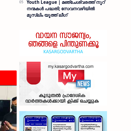
Youth League | മഞ്ചേശ്വരത്ത് നൂറ്
നന്മകൾ പദ്ധതി; സേവനവഴിയിൽ
മുസ്ലിം യൂത്ത് ലീഗ്