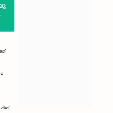
്ഞി
 എ
്‌മദ്