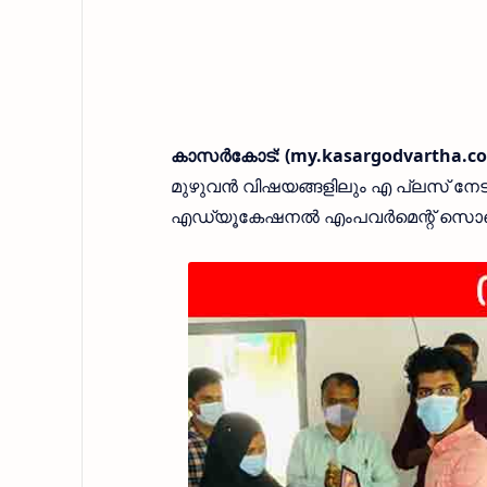
കാസർകോട്: (my.kasargodvartha.c
മുഴുവൻ വിഷയങ്ങളിലും എ പ്ലസ് നേട
എഡ്യൂകേഷനൽ എംപവർമെന്റ് സൊസൈറ്റി 