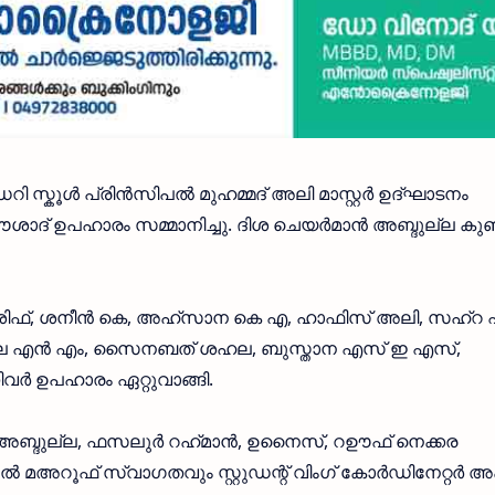
ൂൾ പ്രിൻസിപൽ മുഹമ്മദ്‌ അലി മാസ്റ്റർ ഉദ്ഘാടനം
ാദ് ഉപഹാരം സമ്മാനിച്ചു. ദിശ ചെയർമാൻ അബ്ദുല്ല കുഞ
ആശിഫ്, ശനീൻ കെ, അഹ്‌സാന കെ എ, ഹാഫിസ് അലി, സഹ്റ
‌ല എൻ എം, സൈനബത് ശഹല, ബുസ്താന എസ് ഇ എസ്,
 ഉപഹാരം ഏറ്റുവാങ്ങി.
ഖ് അബ്ദുല്ല, ഫസലുർ റഹ്‌മാൻ, ഉനൈസ്, റഊഫ് നെക്കര
 മഅറൂഫ് സ്വാഗതവും സ്റ്റുഡന്റ് വിംഗ് കോർഡിനേറ്റർ അഹ