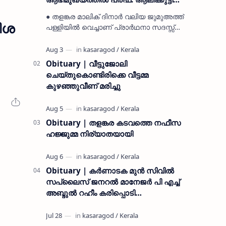
മുസ്ലിയാർ അനുസ്മരണം നടത്തി
● തളങ്കര മാലിക് ദിനാർ വലിയ ജുമുഅത്ത്
ിശ
പള്ളിയിൽ വെച്ചാണ് പ്രാർഥനാ സദസ്സ്
ഒരുക്കിയത് ● സമസ്ത ട്രഷറർ കൊയ്യോട്
ഉമർ മുസ്ലിയാർ പരിപാടിക്ക് നേതൃത്വം
നൽകി കാസ…
Obituary | വീട്ടുജോലി
ചെയ്തുകൊണ്ടിരിക്കെ വീട്ടമ്മ
കുഴഞ്ഞുവീണ് മരിച്ചു
Obituary | തളങ്കര കടവത്തെ നഫീസ
ഹജ്ജുമ്മ നിര്യാതയായി
Obituary | കർണാടക മുൻ സിവില്‍
സപ്ലൈസ് ജനറൽ മാനേജർ പി എച്ച്
അബ്ദുൽ റഹീം കരിപ്പൊടി
നിര്യാതനായി