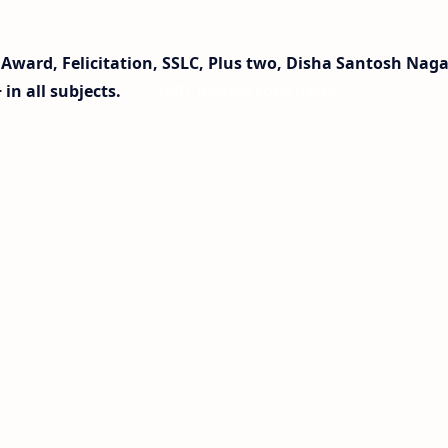
Award, Felicitation, SSLC, Plus two, Disha Santosh Naga
in all subjects.
< !- START disable copy paste -->