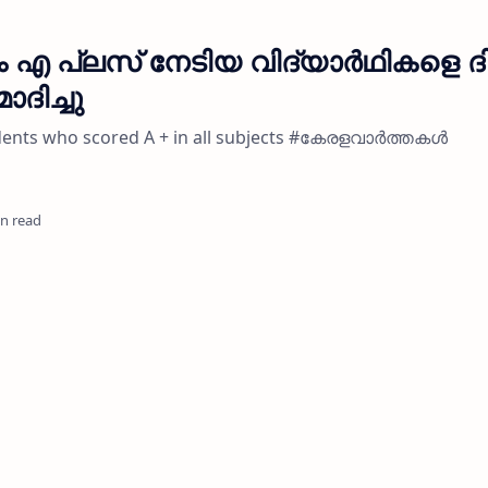
ം എ പ്ലസ് നേടിയ വിദ്യാർഥികളെ ദ
ദിച്ചു
dents who scored A + in all subjects #കേരളവാർത്തകൾ
in read