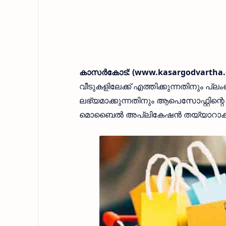
കാസർകോട്: (www.kasargodvartha.c
വീടുകളിലേക്ക് എത്തിക്കുന്നതിനും പ
ലഭ്യമാക്കുന്നതിനും ആപെസോഫ്റ്റി
മൊബൈൽ അപ്ലികേഷൻ തയ്യാറാക്കിയതാ
< !- START disable copy paste -->