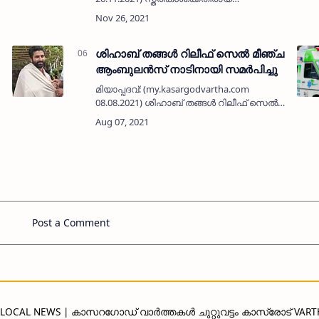
അതിക്രമങ്ങള്‍ ഇല്ലാതാക്കുന്നതിനുളള
അന്താരാഷ്ട്ര ദിനത്തോടനുബന്ധിച്ച് ജില്ലാ
ഹോമിയോ ആശുപത്രി, കാഞ്ഞങ്ങാട്
സീതാലയം യൂ…
ശിഹാബ് തങ്ങൾ റിലീഫ് സെൽ മീഞ്ച
ആംബുലൻസ് നാടിനായി സമർപിച്ചു
മിയാപ്പദവ്: (my.kasargodvartha.com
08.08.2021) ശിഹാബ് തങ്ങൾ റിലീഫ് സെൽ
മീഞ്ചയുടെ ആംബുലൻസ് നാടിനായി
സമർപിച്ചു. മിയാപ്പദവ് ടൗൺ പരിസരത് വെച്ച്
നടന്ന ചടങ്ങ് പാണക്കാട് സയ്യിദ് ഹമീദലി …
Post a Comment
D LOCAL NEWS | കാസറഗോഡ് വാർത്തകൾ ചുറ്റുവട്ടം കാസ്രോട് VAR