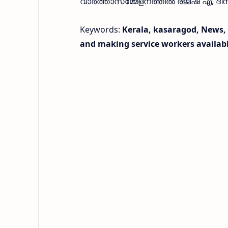
വാർത്താസമ്മേളനത്തിൽ രജീഷ് എ, ദിനു
Keywords:
Kerala, kasaragod, News, 
and making service workers availabl