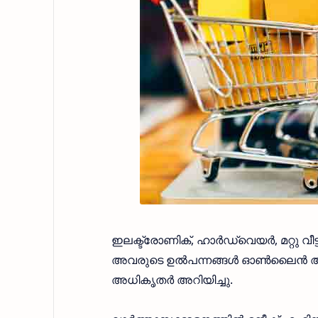
ഇലക്ട്രോണിക്, ഹാർഡ്‌വെയർ, മറ്റു വ
അവരുടെ ഉൽപന്നങ്ങൾ ഓൺലൈൻ ആയി വി
അധികൃതർ അറിയിച്ചു.