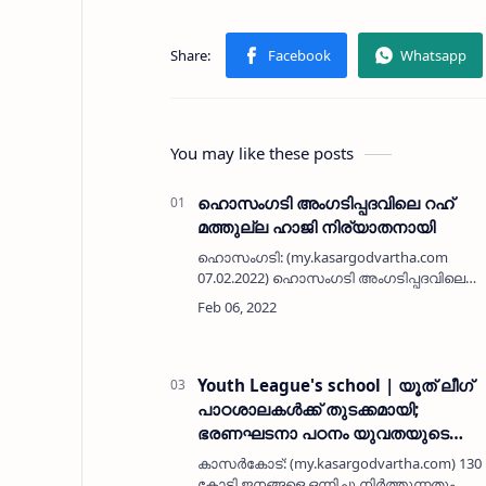
You may like these posts
ഹൊസംഗടി അംഗടിപ്പദവിലെ റഹ്
മത്തുല്ല ഹാജി നിര്യാതനായി
ഹൊസംഗടി: (my.kasargodvartha.com
07.02.2022) ഹൊസംഗടി അംഗടിപ്പദവിലെ
റഹ് മത്തുല്ല ഹാജി (80) നിര്യാതനായി.
മഞ്ചേശ്വരം പഞ്ചായത്ത് മുസ്ലിം ലീഗ്
മുൻ പ്രസിഡന്റാണ്. സീമാനായിരുന്നു.
ദീർഘകാലം…
Youth League's school | യൂത് ലീഗ്
പാഠശാലകള്‍ക്ക് തുടക്കമായി;
ഭരണഘടനാ പഠനം യുവതയുടെ
അജൻഡയായി മാറണമെന്ന് പി
കാസര്‍കോട്: (my.kasargodvartha.com) 130
ഇസ്മാഈല്‍
കോടി ജനങ്ങളെ ഒന്നിച്ചു നിര്‍ത്തുന്നതും