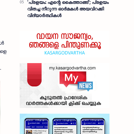
'പ്രളയം: എന്റെ കൈത്താങ്ങ്'; പ്രളയം
വിതച്ച നീറുന്ന ഓര്‍മകള്‍ അയവിറക്കി
വിദ്യാര്‍ത്ഥികള്‍
ങൾ
കളെ
.