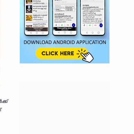
്ക്
്