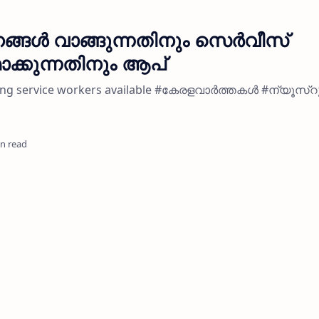
ൾ വാങ്ങുന്നതിനും സെർവീസ്
ക്കുന്നതിനും ആപ്
king service workers available #കേരളവാർത്തകൾ #ന്യൂസ്റ
in read