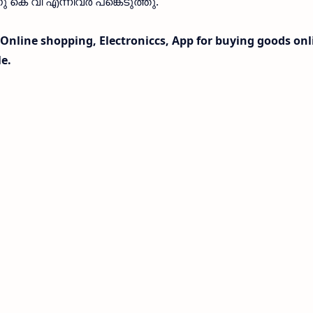
 കെ വി എന്നിവർ പങ്കെടുത്തു.
Online shopping, Electroniccs, App for buying goods onl
e.