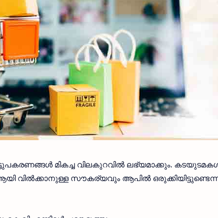
ീട്ടുപകരണങ്ങൾ മികച്ച വിലകുറവിൽ ലഭ്യമാക്കും. കടയുടമകൾക
ൽക്കാനുള്ള സൗകര്യവും ആപിൽ ഒരുക്കിയിട്ടുണ്ടെന്ന