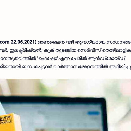
om 22.06.2021)
ഓൺലൈൻ വഴി ആവശ്യമായ സാധനങ്
്ലംബർ, ഇലക്ട്രിഷ്യൻ, കുക് തുടങ്ങിയ സെർവീസ് തൊഴിലാളി
ന്റെ നേതൃത്വത്തിൽ 'ഫെഷോ'എന്ന പേരിൽ ആൻഡ്രോയ്ഡ്
യി ബന്ധപ്പെട്ടവർ വാർത്താസമ്മേളനത്തിൽ അറിയിച്ചു