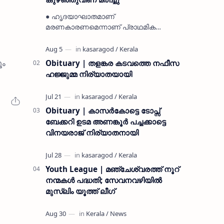
● ഹൃദയാഘാതമാണ്
മരണകാരണമെന്നാണ് പ്രാഥമിക
നിഗമനം ● മടിക്കൈയിലെ ആദ്യകാല
കമ്യൂണിസ്റ്റ് പ്രവർത്തകരായ
രാമൻ്റെയും ചിരുതേയിയുടെയും
ൂം
Obituary | തളങ്കര കടവത്തെ നഫീസ
മകളാണ് ● വിവരമറിഞ്ഞ് ജനപ്ര…
ഹജ്ജുമ്മ നിര്യാതയായി
Obituary | കാസർകോട്ടെ ടോപ്സ്
ബേക്കറി ഉടമ അണങ്കൂർ പച്ചക്കാട്ടെ
വിനയരാജ് നിര്യാതനായി
Youth League | മഞ്ചേശ്വരത്ത് നൂറ്
നന്മകൾ പദ്ധതി; സേവനവഴിയിൽ
മുസ്ലിം യൂത്ത് ലീഗ്