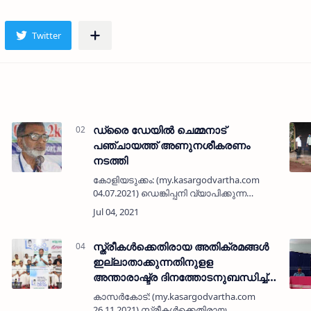
ഡ്രൈ ഡേയിൽ ചെമ്മനാട്
പഞ്ചായത്ത് അണുനശീകരണം
നടത്തി
കോളിയടുക്കം: (my.kasargodvartha.com
04.07.2021) ഡെങ്കിപ്പനി വ്യാപിക്കുന്ന
പശ്ചാത്തലത്തിൽ ഞായറാഴ്ച പ്രഖ്യാപിച്ച
ഡ്രൈ ഡേ ദിനാചരണത്തിന്റെ ഭാഗമായി
പഞ്ചായത്ത് പരിധിയിലെ പൊതുജനങ്ങൾ
സമ്പ…
സ്ത്രീകള്‍ക്കെതിരായ അതിക്രമങ്ങള്‍
ഇല്ലാതാക്കുന്നതിനുളള
അന്താരാഷ്ട്ര ദിനത്തോടനുബന്ധിച്ച്
വിദ്യാർഥിനികൾക്കായി
കാസർകോട്: (my.kasargodvartha.com
ബോധവർകരണ സെമിനാർ നടത്തി
26.11.2021) സ്ത്രീകള്‍ക്കെതിരായ