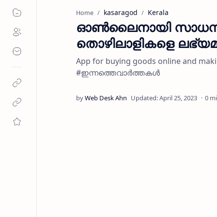
kasaragod
Kerala
Home
ഓൺലൈനായി സാധനങ്ങ
തൊഴിലാളികളെ ലഭ്യമാ
App for buying goods online and ma
#ഇന്നത്തെവാർത്തകൾ
0 m