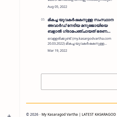
നാനാത്വത്തില്‍ ഏകത്വം വിളംബരം
ചെയ്യുന്നതുമായ ഭരണഘടനയെ
സംബന്ധിച്ചുള്ള പഠനവും ഫാഷിസ്റ്റ് വിരുദ്ധ
പോരാട്…
മികച്ച യുവകർഷകനുള്ള സംസ്ഥാന
അവാർഡ് നേടിയ മനുജോയിയെ
ബളാൽ ഗ്രാമപഞ്ചായത് ഭരണ
സമിതി വീട്ടിലെത്തി ആദരിച്ചു
വെള്ളരിക്കുണ്ട്: (my.kasargodvartha.com
20.03.2022) മികച്ച യുവകർഷകനുള്ള
സംസ്ഥാന അവാർഡ് നേടിയ ബളാൽ
മരുതംകുളത്തെ മനുജോയിയെ ബളാൽ
ഗ്രാമപഞ്ചായത് ഭരണ സമിതി അംഗങ്ങൾ
വീട്ടിലെത്തി ആദരിച്ചു.…
©
2026
‧
My Kasaragod Vartha | LATEST KASARAGO