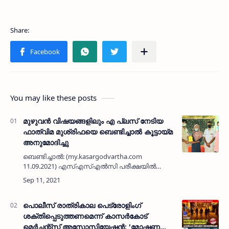
You may like these posts
മുഴുവൻ വിഷയങ്ങളിലും എ പ്ലസ് നേടിയ
ഫാത്വിമ മുശ്‌രിഫയെ ബെണ്ടിച്ചാൽ കൂട്ടായ്മ
അനുമോദിച്ചു
ബെണ്ടിച്ചാൽ: (my.kasargodvartha.com
11.09.2021) എസ്എസ്എൽസി പരീക്ഷയിൽ
മുഴുവൻ വിഷയങ്ങളിലും എ പ്ലസ് നേടിയ
ഫാത്വിമ മുശ്‌രിഫയെ ബെണ്ടിച്ചാൽ കൂട്ടായ്മ
അനുമോദിച്ചു.< !- START disab…
പൊലീസ് രാത്രികാല പെട്രോളിംഗ്
ശക്തിപ്പെടുത്തണമെന്ന് കാസർകോട്
മെർചന്റ്സ് അസോസിയേഷൻ; 'മോഷണ