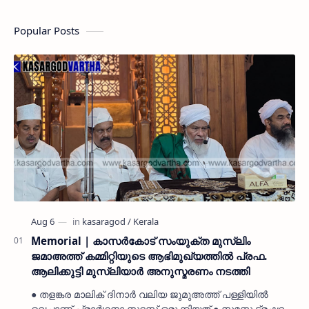
Popular Posts
Memorial | കാസർകോട് സംയുക്ത മുസ്ലിം
ജമാഅത്ത് കമ്മിറ്റിയുടെ ആഭിമുഖ്യത്തിൽ പ്രഫ.
ആലിക്കുട്ടി മുസ്ലിയാർ അനുസ്മരണം നടത്തി
● തളങ്കര മാലിക് ദിനാർ വലിയ ജുമുഅത്ത് പള്ളിയിൽ
വെച്ചാണ് പ്രാർഥനാ സദസ്സ് ഒരുക്കിയത് ● സമസ്ത ട്രഷറർ