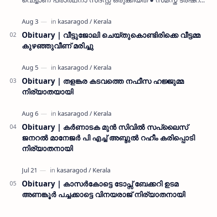
കൊയ്യോട് ഉമർ മുസ്ലിയാർ പരിപാടിക്ക് നേതൃത്വം
നൽകി കാസ…
Obituary | വീട്ടുജോലി ചെയ്തുകൊണ്ടിരിക്കെ വീട്ടമ്മ
കുഴഞ്ഞുവീണ് മരിച്ചു
Obituary | തളങ്കര കടവത്തെ നഫീസ ഹജ്ജുമ്മ
നിര്യാതയായി
Obituary | കർണാടക മുൻ സിവില്‍ സപ്ലൈസ്
ജനറൽ മാനേജർ പി എച്ച് അബ്ദുൽ റഹീം കരിപ്പൊടി
നിര്യാതനായി
Obituary | കാസർകോട്ടെ ടോപ്സ് ബേക്കറി ഉടമ
അണങ്കൂർ പച്ചക്കാട്ടെ വിനയരാജ് നിര്യാതനായി