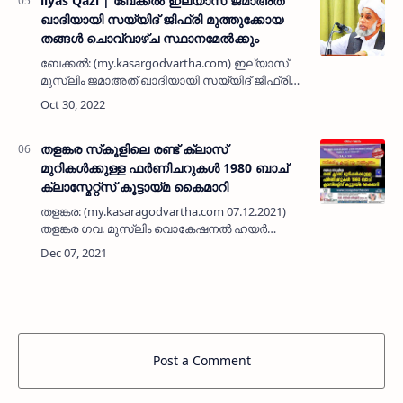
llyas Qazi | ബേക്കല്‍ ഇല്യാസ് ജമാഅത്
ഖാദിയായി സയ്യിദ് ജിഫ്രി മുത്തുക്കോയ
തങ്ങള്‍ ചൊവ്വാഴ്ച സ്ഥാനമേല്‍ക്കും
ബേക്കല്‍: (my.kasargodvartha.com) ഇല്യാസ്
മുസ്ലിം ജമാഅത് ഖാദിയായി സയ്യിദ് ജിഫ്രി
മുത്തുക്കോയ തങ്ങള്‍ നവംബര്‍ ഒന്നിന്
സ്ഥാനമേല്‍ക്കും. വൈകീട്ട് നാല് മണിക്ക് ബേക്കല്‍
ഇല്യാസ് ജുമാമസ്…
തളങ്കര സ്‌കൂളിലെ രണ്ട് ക്ലാസ്
മുറികൾക്കുള്ള ഫർണിചറുകൾ 1980 ബാച്
ക്ലാസ്മേറ്റ്സ് കൂട്ടായ്മ കൈമാറി
തളങ്കര: (my.kasaragodvartha.com 07.12.2021)
തളങ്കര ഗവ. മുസ്ലിം വൊകേഷനൽ ഹയർ
സെകൻഡറി സ്കൂളിന് നിർമിച്ച ഹൈടെക്
കെട്ടിടത്തിലെ രണ്ട് ക്ലാസ് മുറികളിലേക്കുള്ള
ബെഞ്ചും ഡെസ്കം മേശയും കസേരയു…
Post a Comment