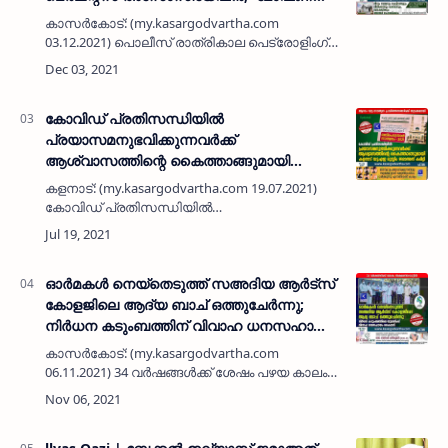
കേസിലെ പ്രതികളെ ഉടൻ പിടികൂടണം'
കാസർകോട്: (my.kasargodvartha.com
03.12.2021) പൊലീസ് രാത്രികാല പെട്രോളിംഗ്
ശക്തിപ്പെടുത്തണമെന്ന് കാസർകോട് മെർചന്റ്സ്
അസോസിയേഷൻ ആവശ്യപ്പെട്ടു. നഗരത്തിന്റെ
ഹൃദയ ഭാഗമായ കെ പി ആർ റാവു റ…
കോവിഡ് പ്രതിസന്ധിയിൽ
പ്രയാസമനുഭവിക്കുന്നവർക്ക്
ആശ്വാസത്തിന്റെ കൈത്താങ്ങുമായി
കളനാട് യുഎഇ മുസ്ലിം ജമാഅത് കമിറ്റി;
കളനാട്: (my.kasargodvartha.com 19.07.2021)
ആറാം ഘട്ട സാന്ത്വന പ്രവർത്തനങ്ങൾക്ക്
കോവിഡ് പ്രതിസന്ധിയിൽ
തുടക്കമായി
പ്രയാസമനുഭവിക്കുന്നവർക്ക് ആശ്വാസത്തിന്റെ
കൈത്താങ്ങുമായി കളനാട് യുഎഇ മുസ്ലിം
ജമാഅത് കമിറ്റിയുടെ ആറാം ഘട്ട സാന്ത്വന പ്…
ഓർമകൾ നെയ്തെടുത്ത് സഅദിയ ആർട്സ്
കോളജിലെ ആദ്യ ബാച് ഒത്തുചേർന്നു;
നിർധന കടുംബത്തിന് വിവാഹ ധനസഹായം
കൈമാറി
കാസർകോട്: (my.kasargodvartha.com
06.11.2021) 34 വർഷങ്ങൾക്ക് ശേഷം പഴയ കാലം
ഓർത്തെടുത്ത് സഅദിയ ആർട്സ് കോളജ് 1987
ബാചിലെ സഹപാഠികൾ ആദ്യമായി
ഒത്തുചേർന്നു. സഅദിയ ആർട്സ് കോളജിലെ
ആദ്യ ബാച…