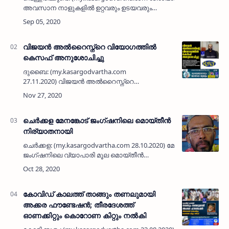
കഴിയുന്നത് നിറഞ്ഞ സന്തോഷത്തോടെ
അവസാന നാളുകളിൽ ഉറ്റവരും ഉടയവരും
ഉപേക്ഷിച്ച വൃദ്ധ മാതാപിതാക്കൾ കഴിയുന്ന
വെള്ളരിക്കുണ്ട് ഗാന്ധി ഭവൻ…
വിജയൻ അൽറൈസ്ന്റെ വിയോഗത്തിൽ
കെസഫ് അനുശോചിച്ചു
ദുബൈ: (my.kasargodvartha.com
27.11.2020) വിജയൻ അൽറൈസ്ന്റെ
വിയോഗത്തിൽ കെസഫ് അനുശോചിച്ചു.
വിജയൻ അൽറൈസ് കെസെഫിന്റെ
നെടുംതൂണുകളിൽ ഒരാളായിരുന്നുവെന്നും,
അദ്ദേഹത്തിന്റെ വേർപാട് സംഘട…
ചെര്‍ക്കള മേനങ്കോട് ജംഗ്ഷനിലെ മൊയ്തീന്‍
നിര്യാതനായി
ചെര്‍ക്കള: (my.kasargodvartha.com 28.10.2020) മേനങ്കോട്
ജംഗ്ഷനിലെ വ്യാപാരി മൂല മൊയ്തീന്‍
(മൊയ്തു-55) നിര്യാതനായി.അസുഖത്തെ
തുടര്‍ന്ന് ഏതാനും ദിവസങ്ങളായി കാസര്‍കോട്
സ്…
കോവിഡ് കാലത്ത് താങ്ങും തണലുമായി
അക്കര ഫൗണ്ടേഷൻ; തീരദേശത്ത്
ഓണക്കിറ്റും കൊറോണ കിറ്റും നൽകി