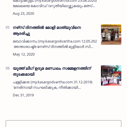
കോട്ടിക്കുളം: (my.kasargodvartha.com 23.08.2020) തീരദേശ
മേഖലയെ കോവിഡ് വറുതിയിലാഴ്ത്തുകയും മത്സ്യ
ബന്ധനം പോലും സാധിക്കാത്ത
സന്ദർഭത്തിൽ അക്കര ഫൗണ്ടേഷൻ …
നഴ്‌സ് ദിനത്തില്‍ മോളി മാത്യുവിനെ
ആദരിച്ചു
ബോവിക്കാനം: (my.kasargodvartha.com 12.05.2020)
അന്താരാഷ്ട്ര നേഴ്‌സ് ദിനത്തില്‍ മുളിയാര്‍ സി
എച്ച് സി ഗ്രേഡ് വണ്‍ ജെ പി എച്ച് എന്‍ മോളി
മാത്യുവിനെ മുളിയാര്‍ ഗ്രാമപ…
യൂത്ത് ലീഗ് ഉദുമ മണ്ഡലം സമ്മേളനത്തിന്
തുടക്കമായി
പള്ളിക്കര: (my.kasargodvartha.com 31.12.2019)
'നേരിനായി സംഘടിക്കുക, നീതിക്കായി
പോരാടുക' എന്ന പ്രമേയവുമായി മുസ്ലിം യൂത്ത്
ലീഗ് ഉദുമ നിയോജക മണ്ഡലം സമ്മേളനത്തിന്
പള്ളിക്കരയില്‍ തുടക…