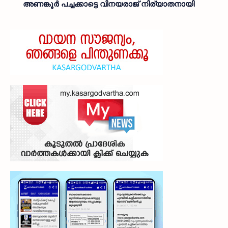
അണങ്കൂർ പച്ചക്കാട്ടെ വിനയരാജ് നിര്യാതനായി