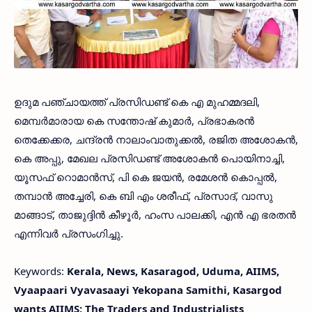
ഉദുമ പഞ്ചായത്ത്‌ പ്രസിഡണ്ട് കെ എ മുഹമ്മദലി,
മെമ്പർമാരായ കെ സന്തോഷ്‌ കുമാർ, പ്രഭാകരൻ
തെക്കേക്കര, ചന്ദ്രൻ നാലാംവാതുക്കൽ, രജിത അശോകൻ,
കെ അപ്പു, മേഖല പ്രസിഡണ്ട് അശോകൻ പൊയിനാച്ചി,
യൂസഫ് റൊമാൻസ്, പി കെ ജയൻ, രമേശൻ കൊപ്പൽ,
തമ്പാൻ അച്ചേരി, കെ ബി എം ശരീഫ്, പ്രസാദ്, വാസു
മാങ്ങാട്, താജുദ്ദിൻ കീഴൂർ, ഹംസ പാലക്കി, എൻ എ ഭരതൻ
എന്നിവർ പ്രസംഗിച്ചു.
Keywords:
Kerala, News, Kasaragod, Uduma, AIIMS,
Vyaapaari Vyavasaayi Yekopana Samithi, Kasargod
wants AIIMS; The Traders and Industrialists