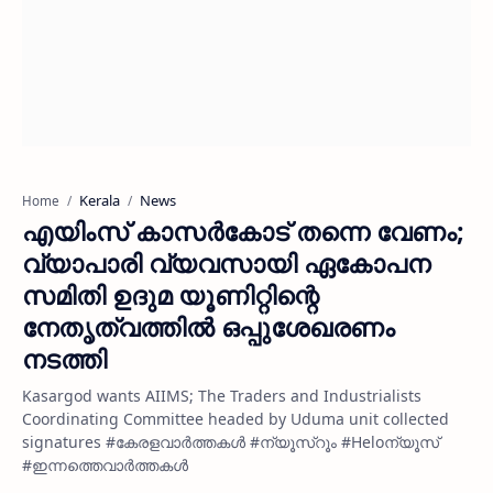
Kerala
News
Home
എയിംസ് കാസർകോട് തന്നെ വേണം;
വ്യാപാരി വ്യവസായി ഏകോപന
സമിതി ഉദുമ യൂണിറ്റിന്റെ
നേതൃത്വത്തിൽ ഒപ്പുശേഖരണം
നടത്തി
Kasargod wants AIIMS; The Traders and Industrialists
Coordinating Committee headed by Uduma unit collected
signatures #കേരളവാർത്തകൾ #ന്യൂസ്റൂം #Heloന്യൂസ്
#ഇന്നത്തെവാർത്തകൾ