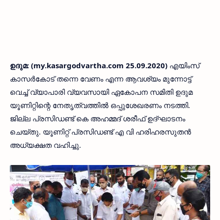
ഉദുമ: (my.kasargodvartha.com 25.09.2020)
എയിംസ്
കാസർകോട് തന്നെ വേണം എന്ന ആവശ്യം മുന്നോട്ട്
വെച്ച് വ്യാപാരി വ്യവസായി ഏകോപന സമിതി ഉദുമ
യൂണിറ്റിന്റെ നേതൃത്വത്തിൽ ഒപ്പുശേഖരണം നടത്തി.
ജില്ല പ്രസിഡണ്ട് കെ അഹമ്മദ് ശരീഫ് ഉദ്ഘാടനം
ചെയ്തു. യൂണിറ്റ് പ്രസിഡണ്ട് എ വി ഹരിഹരസുതൻ
അധ്യക്ഷത വഹിച്ചു.