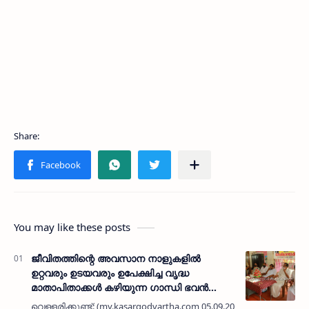
You may like these posts
ജീവിതത്തിന്റെ അവസാന നാളുകളിൽ
ഉറ്റവരും ഉടയവരും ഉപേക്ഷിച്ച വൃദ്ധ
മാതാപിതാക്കൾ കഴിയുന്ന ഗാന്ധി ഭവൻ
രണ്ടാം വാഷത്തിലേക്ക്; 20 അന്തേവാസികൾ
വെള്ളരിക്കുണ്ട്: (my.kasargodvartha.com 05.09.2020) ജീവിതത്തിന്റെ