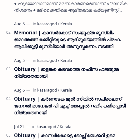
● ഹൃദയാഘാതമാണ് മരണകാരണമെന്നാണ് പ്രാഥമിക
നിഗമനം ● മടിക്കൈയിലെ ആദ്യകാല കമ്യൂണിസ്റ്റ്
പ്രവർത്തകരായ രാമൻ്റെയും ചിരുതേയിയുടെയും
മകളാണ് ● വിവരമറിഞ്ഞ് ജനപ്ര…
Memorial | കാസർകോട് സംയുക്ത മുസ്ലിം
ജമാഅത്ത് കമ്മിറ്റിയുടെ ആഭിമുഖ്യത്തിൽ പ്രഫ.
ആലിക്കുട്ടി മുസ്ലിയാർ അനുസ്മരണം നടത്തി
Obituary | തളങ്കര കടവത്തെ നഫീസ ഹജ്ജുമ്മ
നിര്യാതയായി
Obituary | കർണാടക മുൻ സിവില്‍ സപ്ലൈസ്
ജനറൽ മാനേജർ പി എച്ച് അബ്ദുൽ റഹീം കരിപ്പൊടി
നിര്യാതനായി
Obituary | കാസർകോട്ടെ ടോപ്സ് ബേക്കറി ഉടമ