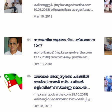
കരിവെളളൂര്‍: (my.kasargodvartha.com
10.03.2018) ഗ്രാമത്തിലെ ഓട്ടോറിക്ഷാ
തൊഴിലാളികളുടെ സംരഭമായ ചിറക്കല്‍
മൂവീസ് നിര്‍മ്മാണം നിര്‍വ്വഹിച്ച ഗ്രാമീയം
ഷോര്‍ട്ട് ഫിലിം പ്രകാശനകര്‍മ്മം ക…
സൗജന്യ ആരോഗ്യ പരിശോധന
15ന്
കാസര്‍കോട്: (my.kasargodvartha.com
13.12.2018) നഗരസഭയും ഇന്ത്യാന
ഹോസ്പിറ്റല്‍ ആന്‍ഡ് ഹാര്‍ട്ട്
ഇന്‍സ്റ്റിറ്റിയൂഷന്‍ മംഗളൂരുവും
സംഘടിപ്പിക്കുന്ന സൗജന്യ ആരോഗ്യ
ന
പരിശോധനയും …
വയലാര്‍ അനുസ്മരണ ചടങ്ങില്‍
വേള്‍ഡ് സമ്മര്‍ സ്‌പെഷ്യല്‍
ഒളിംമ്പിക്‌സ് സ്വര്‍ണ്ണ മെഡല്‍
ജേതാവ് ഫര്‍സീനിനെ ആദരിച്ചു
(my.kasargodvartha.com 28.10.2019)
ക്രിയേറ്റീവ് കാഞ്ഞങ്ങാട് സംഘടിപ്പിച്ച
വയലാര്‍ രാമവര്‍മ്മ അനുസ്മരണ ചടങ്ങില്‍
വെച്ച് വേള്‍ഡ് സമ്മര്‍ സ്‌പെഷ്യല്‍