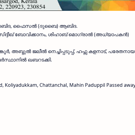
, സാബിദ, ഫൈസൽ (ദുബൈ) ആബിദ.
സിദ്ദീഖ് ബോവിക്കാനം, ശിഹാബ് മൊഗ്രാൽ (അധ്യാപകൻ)
, അബ്ദുൽ ജലീൽ നെച്ചിപ്പടുപ്പ്, ഹഫ്സ കളനാട്, പരേതനായ
ബർസ്ഥാനിൽ ഖബറടക്കി.
od, Koliyadukkam, Chattanchal, Mahin Paduppil Passed awa