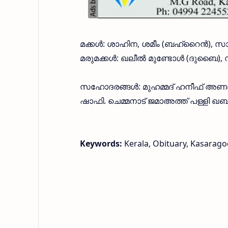
മക്കൾ: ശാഹിന, ശമീം (ബഹ്‌റൈൻ)
മരുമക്കൾ: ഖലീൽ മുണ്ടോൾ (ദുബൈ), 
സഹോദരങ്ങൾ: മുഹമ്മദ് ഹനീഫ് അണങ്കൂർ
ഷാഫി. ചെമ്മനാട് ജമാഅത്ത് പള്ളി ഖ
Keywords:
Kerala, Obituary, Kasarag