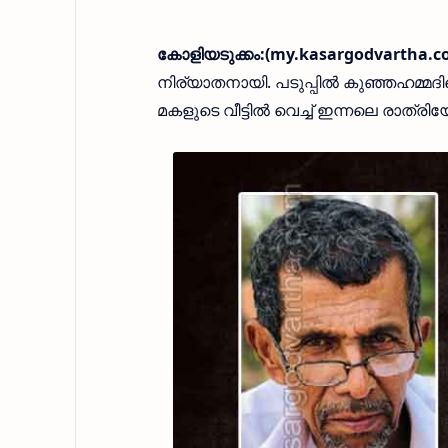
കോളിയടുക്കം:(my.kasargodvartha.co
നിര്യാതനായി. പടുപ്പിൽ കുഞ്ഞഹമ്മദി
മകളുടെ വീട്ടിൽ വെച്ച് ഇന്നലെ രാത്ര