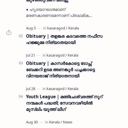
● ഹൃദയാഘാതമാണ്
മരണകാരണമെന്നാണ് പ്രാഥമിക
നിഗമനം ● മടിക്കൈയിലെ ആദ്യകാല
കമ്യൂണിസ്റ്റ് പ്രവർത്തകരായ
രാമൻ്റെയും ചിരുതേയിയുടെയും
Obituary | തളങ്കര കടവത്തെ നഫീസ
മകളാണ് ● വിവരമറിഞ്ഞ് ജനപ്ര…
ഹജ്ജുമ്മ നിര്യാതയായി
Obituary | കാസർകോട്ടെ ടോപ്സ്
ബേക്കറി ഉടമ അണങ്കൂർ പച്ചക്കാട്ടെ
വിനയരാജ് നിര്യാതനായി
Youth League | മഞ്ചേശ്വരത്ത് നൂറ്
നന്മകൾ പദ്ധതി; സേവനവഴിയിൽ
മുസ്ലിം യൂത്ത് ലീഗ്