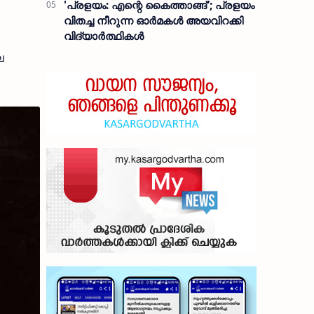
'പ്രളയം: എന്റെ കൈത്താങ്ങ്'; പ്രളയം
വിതച്ച നീറുന്ന ഓര്‍മകള്‍ അയവിറക്കി
വിദ്യാര്‍ത്ഥികള്‍
െ