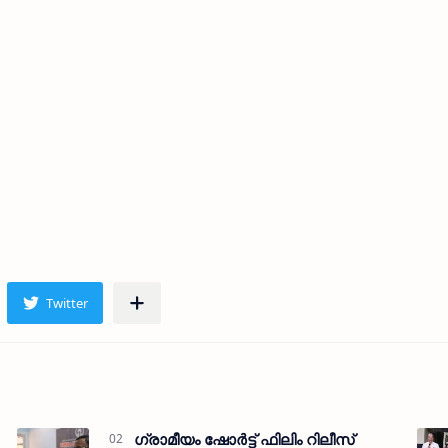
ഗ്രാമീയം ഷോര്‍ട്ട് ഫിലിം റിലീസ്