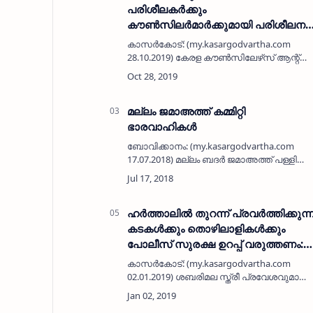
പരിശീലകര്‍ക്കും
കൗണ്‍സിലര്‍മാര്‍ക്കുമായി പരിശീലന
ശില്പശാല നടത്തി
കാസര്‍കോട്: (my.kasargodvartha.com
28.10.2019) കേരള കൗണ്‍സിലേഴ്‌സ് ആന്റ്
ട്രെയിനേര്‍സ് ട്രേഡ് യൂണിയന്‍ ജില്ലാ
കമ്മിറ്റിയുടെ നേതൃത്വത്തില്‍
'ശരീരഭാഷയുടെ രഹസ്യങ്ങള്‍' എന്ന
വിഷയത്തില…
മല്ലം ജമാഅത്ത് കമ്മിറ്റി
ഭാരവാഹികള്‍
ബോവിക്കാനം: (my.kasargodvartha.com
17.07.2018) മല്ലം ബദര്‍ ജമാഅത്ത് പള്ളി
പുതിയ കമ്മിറ്റി നിലവില്‍ വന്നു. ഹാഷിം
കൊടവഞ്ചിയെ പ്രസിഡന്റായും, മുഹമ്മദ്
കുഞ്ഞി സുലൈമാനെ ജനറല്‍…
ഹര്‍ത്താലില്‍ തുറന്ന് പ്രവര്‍ത്തിക്കുന്
കടകള്‍ക്കും തൊഴിലാളികള്‍ക്കും
പോലീസ് സുരക്ഷ ഉറപ്പ് വരുത്തണം:
എസ് ഡി ടി യു
കാസര്‍കോട്: (my.kasargodvartha.com
02.01.2019) ശബരിമല സ്ത്രീ പ്രവേശവുമായി
ബന്ധപ്പെട്ട് ശബരിമല സംരക്ഷണ സമിതി
ആഹ്വാനം ചെയ്ത വ്യാഴാഴ്ചത്തെ