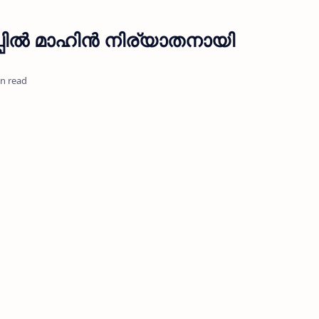
്പിൽ മാഹിൻ നിര്യാതനായി
in read