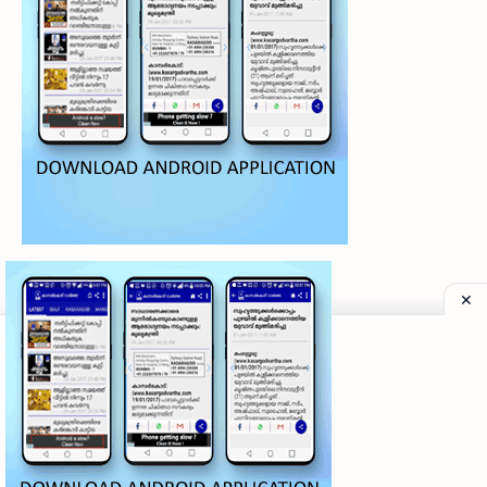
©
2026
‧
My Kasaragod Vartha | LATEST KASARAGOD LOCAL NE
Privacy Policy
|
Grievance Redressal