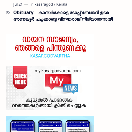
Obituary | കാസർകോട്ടെ ടോപ്സ് ബേക്കറി ഉടമ
അണങ്കൂർ പച്ചക്കാട്ടെ വിനയരാജ് നിര്യാതനായി