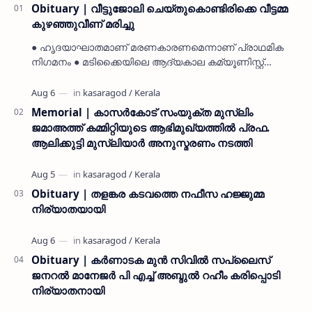
Obituary | വീട്ടുജോലി ചെയ്തുകൊണ്ടിരിക്കെ വീട്ടമ്മ
കുഴഞ്ഞുവീണ് മരിച്ചു
● ഹൃദയാഘാതമാണ് മരണകാരണമെന്നാണ് പ്രാഥമിക
നിഗമനം ● മടിക്കൈയിലെ ആദ്യകാല കമ്യൂണിസ്റ്റ്
പ്രവർത്തകരായ രാമൻ്റെയും ചിരുതേയിയുടെയും
മകളാണ് ● വിവരമറിഞ്ഞ് ജനപ്ര…
Memorial | കാസർകോട് സംയുക്ത മുസ്ലിം
ജമാഅത്ത് കമ്മിറ്റിയുടെ ആഭിമുഖ്യത്തിൽ പ്രഫ.
ആലിക്കുട്ടി മുസ്ലിയാർ അനുസ്മരണം നടത്തി
Obituary | തളങ്കര കടവത്തെ നഫീസ ഹജ്ജുമ്മ
നിര്യാതയായി
Obituary | കർണാടക മുൻ സിവില്‍ സപ്ലൈസ്
ജനറൽ മാനേജർ പി എച്ച് അബ്ദുൽ റഹീം കരിപ്പൊടി
നിര്യാതനായി