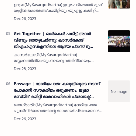
ഉദുമ: (MyKasargodVartha) ഉദുമ പടിഞ്ഞാർ മുഹ്
യുദ്ദീൻ ജമാഅത്ത് കമ്മിറ്റിയും യുഎഇ കമ്മി റ്റിയും
സംയുക്തമായി സ്പീഡ് വേ ഗ്രൂപ്പ് അവാർ ഡ്
ദാനവും സ്വർണ്ണ മെഡൽ വിതരണവും
സംഘടിപ്പിച്ചു. ഉദുമ…
Get Together | ഓർമകൾ പങ്കിട്ട് അവർ
വീണ്ടും ഒത്തുചേർന്നു; കാസർകോട്
ജിഎച്എസ്എസിലെ ആദ്യ പ്ലസ് ടു
ബാചിന്റെ സംഗമം പ്രൗഢമായി സമാപിച്ചു
കാസർകോട്: (MyKasargodVartha)
സ്നേഹത്തിൻ്റെയും സൗഹൃദത്തിൻ്റെയും
ഓർമ്മകൾ വായിച്ചെടുത്ത് പതിനെട്ട്
വർഷങ്ങൾക്ക് ശേഷം കാസർകോട്
ജിഎച്ച്എസ്എസിലെ ആദ്യ പ്ലസ് ടു ബാച്ച്
സംഗമം ഓട്ടോഗ്രാഫ് 'ആ …
Passage | ദേശീയപാത: കലുങ്കിലൂടെ നടന്ന്
പോകാന്‍ സൗകര്യം ഒരുക്കണം, ജുമാ
മസ്ജിദ് കമിറ്റി ഭാരവാഹികള്‍ പ്രോജക്ട്
ഡയറക്ടറെയും കുമ്പള യുഎല്‍സിസി കാംപ്
മൊഗ്രാല്‍: (MyKasargodVartha) ദേശീയപാത
മാനേജരെയും കണ്ടു
പുനര്‍നിര്‍മാണത്തിന്റെ ഭാഗമായി പ്രദേശങ്ങള്‍
ഈസ്റ്റ്- വെസ്റ്റായി രൂപാന്തരപ്പെട്ടതോടെ
യാത്രാദുരിതം നേരിടുന്ന വിദ്യാര്‍ഥികള്‍ക്കും
വയോജനങ്ങള്‍ക്…