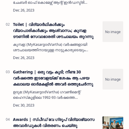
ചേംബർ ഓഫ് കൊമേഴ്സ് ആന്റ് ഇൻഡസ്ട്രി
ഡയറക്ടറായി തിരഞ്ഞെടുക്കപ്പെട്ട ലത്തീഫ് ഉപ്പള
ഗേറ്റിനും, ഷാർജ ഇന്ത്യൻ അസോസിയേഷൻ
പ്രസിഡന്റായി തിരഞ്ഞെടുക്കപ്പെട്ട…
Toilet | വിദ്യാര്‍ഥികള്‍ക്കും
വ്യാപാരികള്‍ക്കും ആശ്വാസം; കുമ്പള
ടൗണില്‍ സേവാഭാരതി ശൗചാലയം തുറന്നു
കുമ്പള: (MyKasargodVartha) വര്‍ഷങ്ങളായി
ശൗചാലയത്തിനായുള്ള നാട്ടുകാരുടെയും
വ്യാപാരികളുടെയും മുറവിളികള്‍ക്കിടയില്‍ ആര്‍
എസ് എസിന്റെ കീഴിലുള്ള സേവാഭാരതി പൂര്‍ണ
സജ്ജീകരണത്തോടെയുള്ള ശൗച…
Gathering | ഒരു വട്ടം കൂടി; നീണ്ട 30
വര്‍ഷത്തെ ഇടവേളയ്ക്ക് ശേഷം ആ പഴയ
കലാലയ ഓര്‍മകളില്‍ അവര്‍ ഒത്തുചേര്‍ന്നു
ഉദുമ: (MyKasargodVartha) ഗവണ്‍മെന്റ്
ഹൈസ്‌കൂളിലെ 1992-93 വര്‍ഷത്തെ
എസ്എസ്എല്‍സി 10 ഇ കൂട്ടുകാര്‍
സൗഹൃദങ്ങള്‍ പുതുക്കി.കളിയും ചിരിയും
കുസൃതിയും ആയി പൂമ്പാറ്റകളെ പോലെ
പാറിനടന്ന ആ കാല…
Awards | സ്പീഡ് വേ ഗ്രൂപ് വിദ്യാഭ്യാസ
അവാർഡുകൾ വിതരണം ചെയ്തു