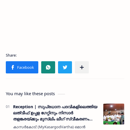
You may like these posts
Reception | സുപ്രധാന പദവികളിലെത്തിയ
ലത്വീഫ് ഉപ്പള ഗേറ്റിനും നിസാർ
തളങ്കരയ്ക്കും മുസ്ലിം ലീഗ് സ്വീകരണം
നൽകി
കാസർകോട്: (MyKasargodVartha) ഒമാൻ