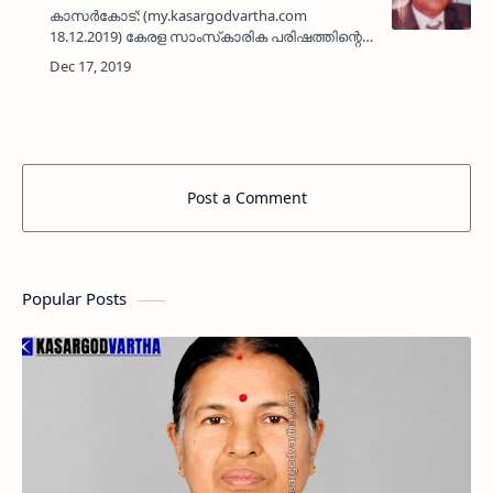
കാസര്‍കോട്: (my.kasargodvartha.com
18.12.2019) കേരള സാംസ്‌കാരിക പരിഷത്തിന്റെ
ഇശല്‍ കലാസാഹിതി- 2019 ഇശല്‍ പ്രതിഭാ
അവാര്‍ഡിന് പ്രമുഖ മാപ്പിള കലാകാരന്‍
ഇബ്രാഹിം മൊഗ്രാലിനെ തിരഞ്ഞെട…
Post a Comment
Popular Posts