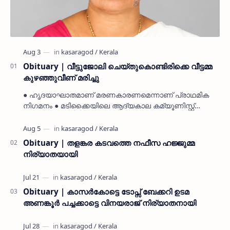
Obituary | വീട്ടുജോലി ചെയ്തുകൊണ്ടിരിക്കെ വീട്ടമ്മ
കുഴഞ്ഞുവീണ് മരിച്ചു
● ഹൃദയാഘാതമാണ് മരണകാരണമെന്നാണ് പ്രാഥമിക
നിഗമനം ● മടിക്കൈയിലെ ആദ്യകാല കമ്യൂണിസ്റ്റ്
പ്രവർത്തകരായ രാമൻ്റെയും ചിരുതേയിയുടെയും
മകളാണ് ● വിവരമറിഞ്ഞ് ജനപ്ര…
Obituary | തളങ്കര കടവത്തെ നഫീസ ഹജ്ജുമ്മ
നിര്യാതയായി
Obituary | കാസർകോട്ടെ ടോപ്സ് ബേക്കറി ഉടമ
അണങ്കൂർ പച്ചക്കാട്ടെ വിനയരാജ് നിര്യാതനായി