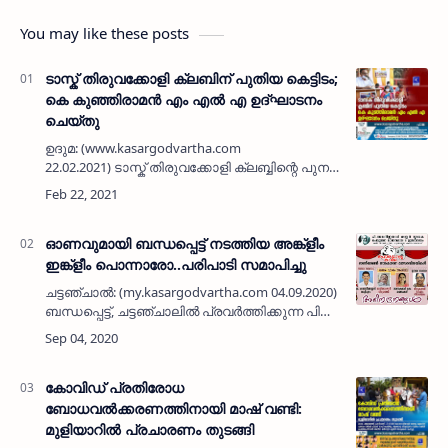
You may like these posts
ടാസ്ക് തിരുവക്കോളി ക്ലബിന് പുതിയ കെട്ടിടം;
കെ കുഞ്ഞിരാമൻ എം എൽ എ ഉദ്ഘാടനം
ചെയ്തു
ഉദുമ: (www.kasargodvartha.com
22.02.2021) ടാസ്ക് തിരുവക്കോളി ക്ലബ്ബിന്റെ പുനർ
നിർമിച്ച കെട്ടിടം കെ കുഞ്ഞിരാമൻ എം എൽ എ
ഉദ്ഘാടനം ചെയ്തു. ലോക് ഡൗൺ സമയത്ത്
വിദ്യാർഥികൾക്ക് നടത്തിയ…
ഓണവുമായി ബന്ധപ്പെട്ട് നടത്തിയ അങ്ക്ളീം
ഇങ്ക്ളീം പൊന്നാരോ..പരിപാടി സമാപിച്ചു
ചട്ടഞ്ചാൽ: (my.kasargodvartha.com 04.09.2020) ഓണവുമായി
ബന്ധപ്പെട്ട്, ചട്ടഞ്ചാലിൽ പ്രവർത്തിക്കുന്ന പി
അവനീന്ദ്രനാഥ് മാസ്റ്റർ സ്മാരക സമിതി
പൊതുജന വായനശാല ആൻഡ് …
കോവിഡ് പ്രതിരോധ
ബോധവൽക്കരണത്തിനായി മാഷ് വണ്ടി:
മുളിയാറിൽ പ്രചാരണം തുടങ്ങി