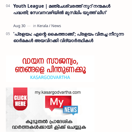
Youth League | മഞ്ചേശ്വരത്ത് നൂറ് നന്മകൾ
പദ്ധതി; സേവനവഴിയിൽ മുസ്ലിം യൂത്ത് ലീഗ്
'പ്രളയം: എന്റെ കൈത്താങ്ങ്'; പ്രളയം വിതച്ച നീറുന്ന
ഓര്‍മകള്‍ അയവിറക്കി വിദ്യാര്‍ത്ഥികള്‍