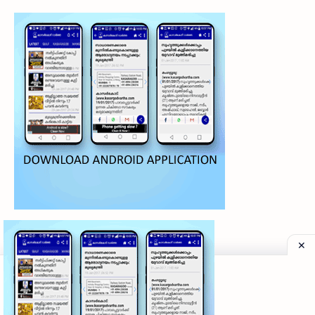
©
2026
‧
My Kasaragod Vartha | LATEST KASARAGOD LOCAL NE