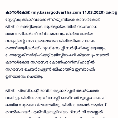
കാസര്‍കോട്: (my.kasargodvartha.com 11.03.2020)
കേരള
സ്റ്റേറ്റ് കുക്കിംഗ് വര്‍ക്കേഴ്‌സ് യൂണിയന്‍ കാസര്‍കോട്
ജില്ലാ കമ്മിറ്റിയുടെ ആഭിമുഖ്യത്തില്‍ സംസ്ഥാന
ഭാരവാഹികള്‍ക്ക് സ്വീകരണവും ജില്ലാ ഭക്ഷ്യ
വകുപ്പിന്റെ സഹകരത്തോടെ ജില്ലയിലെ പാചക
തൊഴിലാളികള്‍ക്ക് ഫുഡ് സേഫ്റ്റി സര്‍ട്ടിഫിക്കറ്റ് മേളയും,
ഫോസ്റ്റേക് സര്‍ട്ടിഫിക്കറ്റ് രജിസ്ട്രേഷന്‍ ക്യാമ്പും നടത്തി.
കാസര്‍കോട് നഗരസഭ കോണ്‍ഫറന്‍സ് ഹാളില്‍
നഗരസഭ ചെയര്‍പേഴ്സണ്‍ ബീഫാത്തിമ ഇബ്രാഹിം
ഉദ്ഘാടനം ചെയ്തു.
ജില്ല പ്രസിഡന്റ് ഭാവിത തൃക്കരിപ്പൂര്‍ അധ്യക്ഷത
വഹിച്ചു. ജില്ലാ ഫുഡ് സേഫ്റ്റി ഓഫീസര്‍ മുസ്തഫ കെ പി
ഭക്ഷ്യ സുരക്ഷ വിഷയത്തിലും ജില്ലാ ലേബര്‍ ആന്‍ഡ്
വെല്‍ഫെയര്‍ എക്‌സിക്യൂട്ടീവ് ഓഫീസര്‍ വി അബ്ദുല്‍