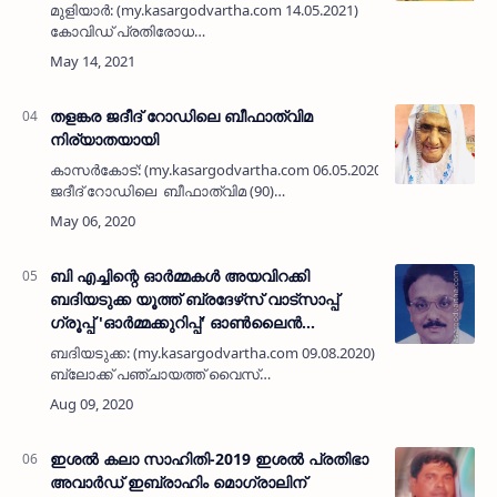
മുളിയാർ: (my.kasargodvartha.com 14.05.2021)
കോവിഡ് പ്രതിരോധ
ബോധവൽക്കരണത്തിനായുള്ള മാഷ് വണ്ടി
മുളിയാറിൽ പ്രചാരണം തുടങ്ങി. ഗ്രാമ
പഞ്ചായത്ത് പ്രസിഡണ്ട് പി വി മിനി കോ-
ഓഡിനേറ്റർ വേണു കു…
തളങ്കര ജദീദ് റോഡിലെ ബീഫാത്വിമ
നിര്യാതയായി
കാസർകോട്: (my.kasargodvartha.com 06.05.2020) തളങ്കര
ജദീദ് റോഡിലെ ബീഫാത്വിമ (90)
നിര്യാതയായി. ഭർത്താവ് : പരേതനായ പെർളത്ത്
മുഹമ്മദ്. മക്കൾ: ഇബ്രാഹിം ഉളിയ…
ബി എച്ചിന്റെ ഓർമ്മകൾ അയവിറക്കി
ബദിയടുക്ക യൂത്ത് ബ്രദേഴ്‌സ് വാട്സാപ്പ്
ഗ്രൂപ്പ് 'ഓർമ്മക്കുറിപ്പ്' ഓൺലൈൻ
അനുസ്മരണ സംഗമം സംഘടിപ്പിച്ചു
ബദിയടുക്ക: (my.kasargodvartha.com 09.08.2020) മഞ്ചേശ്വരം
ബ്ലോക്ക് പഞ്ചായത്ത് വൈസ്
പ്രസിഡണ്ടും മത-സാമൂഹിക-രഷ്ട്രീയ
മേഖലകളിൽ നിറ സാനിധ്യവും ജന
സേവകനുമായിരുന്ന ബ…
ഇശല്‍ കലാ സാഹിതി-2019 ഇശല്‍ പ്രതിഭാ
അവാര്‍ഡ് ഇബ്രാഹിം മൊഗ്രാലിന്