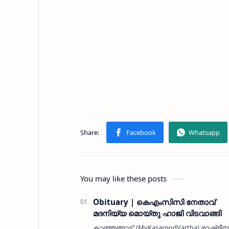
You may like these posts
Obituary | കെഎംസിസി നേതാവ്
മദനിയ്യ മൊയ്തു ഹാജി വിടവാങ്ങി
കാഞ്ഞങ്ങാട്: (MyKasargodVartha) രാഷ്ട്രീയ