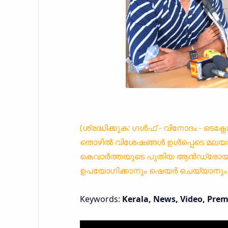
(ശ്രദ്ധിക്കുക: ഗൾഫ് - വിനോദം - ടെക
തൊഴിൽ വിശേഷങ്ങൾ ഉൾപ്പെടെ മലയാ
കെവാർത്തയുടെ പുതിയ ആൻഡ്രോയിഡ്
ഉപയോഗിക്കാനും ഷെയർ ചെയ്യാനും എ
Keywords:
Kerala, News, Video, Pr
< !- START disable copy paste -->