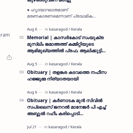
● ഹൃദയാഘാതമാണ്
മരണകാരണമെന്നാണ് പ്രാഥമിക
നിഗമനം ● മടിക്കൈയിലെ ആദ്യകാല
കമ്യൂണിസ്റ്റ് പ്രവർത്തകരായ
ogram
രാമൻ്റെയും ചിരുതേയിയുടെയും
Memorial | കാസർകോട് സംയുക്ത
മകളാണ് ● വിവരമറിഞ്ഞ് ജനപ്ര…
മുസ്ലിം ജമാഅത്ത് കമ്മിറ്റിയുടെ
ആഭിമുഖ്യത്തിൽ പ്രഫ. ആലിക്കുട്ടി
മുസ്ലിയാർ അനുസ്മരണം നടത്തി
Obituary | തളങ്കര കടവത്തെ നഫീസ
ഹജ്ജുമ്മ നിര്യാതയായി
Obituary | കർണാടക മുൻ സിവില്‍
സപ്ലൈസ് ജനറൽ മാനേജർ പി എച്ച്
അബ്ദുൽ റഹീം കരിപ്പൊടി
നിര്യാതനായി