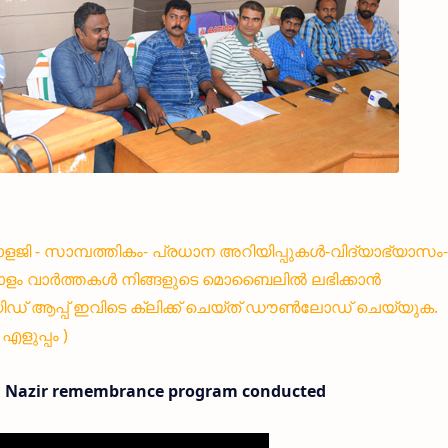
്നോളജി - സാമ്പത്തികം- പ്രധാന അറിയിപ്പുകൾ-വിദ്യാഭ്യാസം-
ളം വാർത്തകൾ നിങ്ങളുടെ മൊബൈലിൽ ലഭിക്കാൻ
 ആപ്പ് ഇവിടെ ക്ലിക്ക് ചെയ്ത് ഡൗൺലോഡ് ചെയ്യുക.
ളുപ്പം )
em Nazir remembrance program conducted