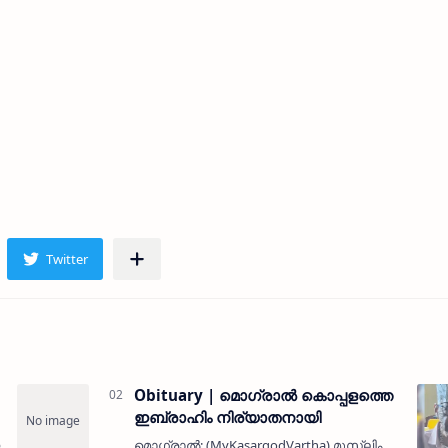
Obituary | മൊഗ്രാൽ കൊപ്പളത്തെ
ഇബ്രാഹിം നിര്യാതനായി
മൊഗ്രാൽ: (MyKasargodVartha) മുസ്ലിം