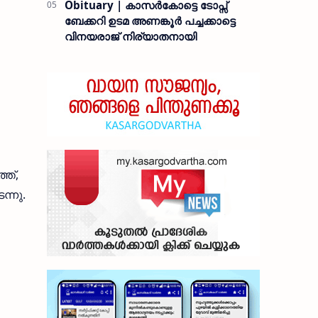
Obituary | കാസർകോട്ടെ ടോപ്സ്
ബേക്കറി ഉടമ അണങ്കൂർ പച്ചക്കാട്ടെ
വിനയരാജ് നിര്യാതനായി
ത്,
ന്നു.