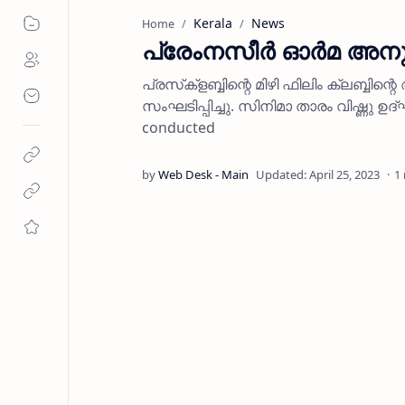
Kerala
News
Home
പ്രേംനസീര്‍ ഓര്‍മ അനു
പ്രസ്‌ക്‌ളബ്ബിന്റെ മിഴി ഫിലിം ക്ലബ്ബി
സംഘടിപ്പിച്ചു. സിനിമാ താരം വിഷ്ണു ഉ
conducted
1