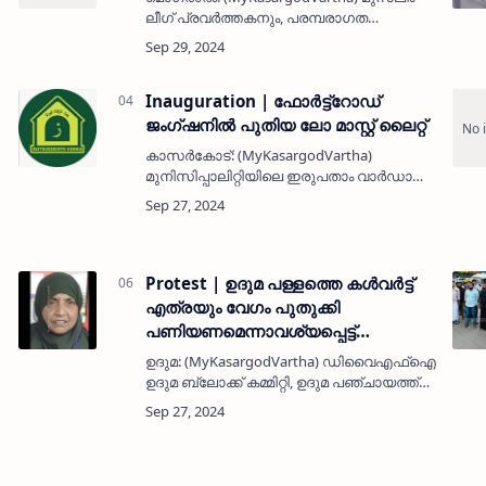
ലീഗ് പ്രവർത്തകനും, പരമ്പരാഗത
മത്സ്യത്തൊഴിലാളിയുമായ ഇബ്രാഹിം
കൊപ്പളം (60) നിര്യാതനായി. അസുഖത്തെ
തുടർന്ന് ചികിത്സയിലായിരുന്നു. ഭാര്യ: മ…
Inauguration | ഫോർട്ട്‌റോഡ്
ജംഗ്‌ഷനിൽ പുതിയ ലോ മാസ്റ്റ് ലൈറ്റ്
കാസർകോട്: (MyKasargodVartha)
മുനിസിപ്പാലിറ്റിയിലെ ഇരുപതാം വാർഡായ
ഫോർട്ട്‌റോഡ് ജംഗ്‌ഷനിൽ പുതിയ ലോ
മാസ്റ്റ് ലൈറ്റ് പ്രകാശമാനമായി. എം എൽ എ
എൻ. എ നെല്ലിക്കുന്നാണ് ഉദ്ഘാടനം
ചെയ്തത്.&nbs…
Protest | ഉദുമ പള്ളത്തെ കൾവർട്ട്
എത്രയും വേഗം പുതുക്കി
പണിയണമെന്നാവശ്യപ്പെട്ട്
ഡിവൈഎഫ്ഐ പ്രതിഷേധം
ഉദുമ: (MyKasargodVartha) ഡിവൈഎഫ്ഐ
ഉദുമ ബ്ലോക്ക് കമ്മിറ്റി, ഉദുമ പഞ്ചായത്ത്
ഓഫീസിന് സമീപം പള്ളത്ത്
കുഴിയെത്തുടർന്ന് അപകടാവസ്ഥയിലായ
കൾവർട്ട് എത്രയും വേഗം പുതുക്കി
പണിയണമെന്നാവശ്യപ്പെ…