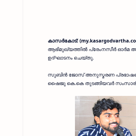
കാസര്‍കോട്: (my.kasargodvartha.co
ആഭിമുഖ്യത്തില്‍ പ്രേംനസീര്‍ ഓര്‍മ അ
ഉദ്ഘാടനം ചെയ്തു.
സുബിന്‍ ജോസ് അനുസ്മരണ പ്രഭാഷണം ന
ഷൈജു കെ.കെ തുടങ്ങിയവര്‍ സംസാരിച്ചു.