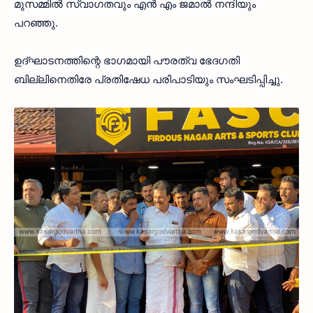
മുസമ്മില്‍ സ്വാഗതവും എന്‍ എം ജമാല്‍ നന്ദിയും
പറഞ്ഞു.
ഉദ്ഘാടനത്തിന്റെ ഭാഗമായി പൗരത്വ ഭേദഗതി
ബില്ലിനെതിരേ പ്രതിഷേധ പരിപാടിയും സംഘടിപ്പിച്ചു.