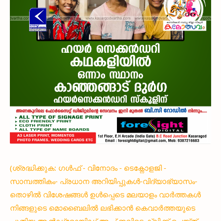
(ശ്രദ്ധിക്കുക: ഗൾഫ് - വിനോദം - ടെക്നോളജി -
സാമ്പത്തികം- പ്രധാന അറിയിപ്പുകൾ-വിദ്യാഭ്യാസം-
തൊഴിൽ വിശേഷങ്ങൾ ഉൾപ്പെടെ മലയാളം വാർത്തകൾ
നിങ്ങളുടെ മൊബൈലിൽ ലഭിക്കാൻ കെവാർത്തയുടെ