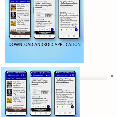
©
2026
‧
My Kasaragod Vartha | LATEST KASARAGOD LOCAL NE
Privacy Policy
|
Grievance Redressal