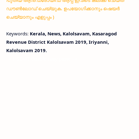
പുതിയ ആൻഡ്രോയിഡ് ആപ്പ് ഇവിടെ ക്ലിക്ക് ചെയ്ത്
ഡൗൺലോഡ് ചെയ്യുക. ഉപയോഗിക്കാനും ഷെയർ
ചെയ്യാനും എളുപ്പം )
Keywords:
Kerala, News, Kalolsavam, Kasaragod
Revenue District Kalolsavam 2019, Iriyanni,
Kalolsavam 2019.
< !- START disable copy paste -->