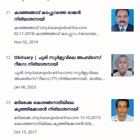
കാഞ്ഞങ്ങാട് കടപ്പുറത്തെ രാജന്‍
നിര്യാതനായി
കാഞ്ഞങ്ങാട്: (my.kasargodvartha.com
02.11.2019) കാഞ്ഞങ്ങാട് കടപ്പുറം നവോദയ
ക്ലബിനു സമീപത്തെ രാജന്‍ (46) നിര്യാതനായി.
പരേതനായ വാസു-ശ്രീമതി ദമ്പതികളുടെ
മകനാണ്. ഭാര്യ ഷൈജ. മക്കള്‍: …
Obituary | ചൂരി സുർളുവിലെ അംബ്രാസ്
റീഗോ നിര്യാതനായി
ചൂരി: (my.kasargodvartha.com) സുർളുവിലെ
അംബ്രാസ് റീഗോ (77) നിര്യാതനായി. ഭാര്യ:
ലില്ലി.മക്കൾ: റീന, റൊണാൾഡ്‌,
അനിൽ.മരുമക്കൾ: ഹെൻട്രി റൊണാൾഡ്‌, അനു
ജോയ്, രേഷ്‌മ മോന്തേരോ.സഹ…
മടിക്കൈ കൊരങ്ങനാടിയിലെ
കുഞ്ഞിക്കോരന്‍ നിര്യാതനായി
മടിക്കൈ: (my.kasargodvartha.com 15.10.2017)
കൊരങ്ങനാടിയിലെ കുഞ്ഞിക്കോരന്‍ (64)
നിര്യാതനായി. ഭാര്യ: രജനി നാര. മക്കള്‍:
രഞ്ജിനി, രഞ്ജിത. മരുമക്കള്‍: സന്തോഷ് വരഞ്ഞൂര്‍,