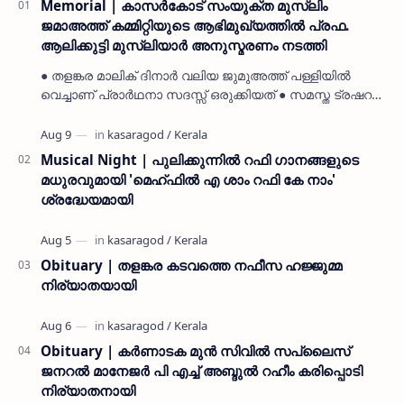
Memorial | കാസർകോട് സംയുക്ത മുസ്ലിം
ജമാഅത്ത് കമ്മിറ്റിയുടെ ആഭിമുഖ്യത്തിൽ പ്രഫ.
ആലിക്കുട്ടി മുസ്ലിയാർ അനുസ്മരണം നടത്തി
● തളങ്കര മാലിക് ദിനാർ വലിയ ജുമുഅത്ത് പള്ളിയിൽ
വെച്ചാണ് പ്രാർഥനാ സദസ്സ് ഒരുക്കിയത് ● സമസ്ത ട്രഷറർ
കൊയ്യോട് ഉമർ മുസ്ലിയാർ പരിപാടിക്ക് നേതൃത്വം
നൽകി കാസ…
Musical Night | പുലിക്കുന്നിൽ റഫി ഗാനങ്ങളുടെ
മധുരവുമായി 'മെഹ്ഫിൽ എ ശാം റഫി കേ നാം'
ശ്രദ്ധേയമായി
Obituary | തളങ്കര കടവത്തെ നഫീസ ഹജ്ജുമ്മ
നിര്യാതയായി
Obituary | കർണാടക മുൻ സിവില്‍ സപ്ലൈസ്
ജനറൽ മാനേജർ പി എച്ച് അബ്ദുൽ റഹീം കരിപ്പൊടി
നിര്യാതനായി