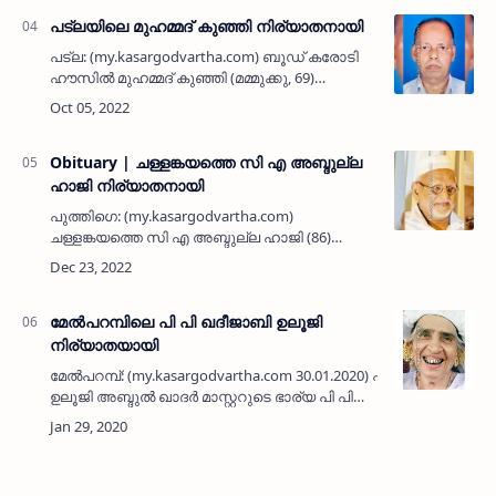
അനൂപ് ഐങ്ങോത്…
പട്‌ലയിലെ മുഹമ്മദ് കുഞ്ഞി നിര്യാതനായി
പട്‌ല: (my.kasargodvartha.com) ബൂഡ് കരോടി
ഹൗസില്‍ മുഹമ്മദ് കുഞ്ഞി (മമ്മുക്കു, 69)
നിര്യാതനായി.ഭാര്യ: ഉമ്മു ഹലീമ.മക്കള്‍:
ലത്വീഫ് (ദുബെെ), അറഫാത് കരോടി (ശാര്‍ജ),
സാബിര്‍, നജ്മ, …
Obituary | ചള്ളങ്കയത്തെ സി എ അബ്ദുല്ല
ഹാജി നിര്യാതനായി
പുത്തിഗെ: (my.kasargodvartha.com)
ചള്ളങ്കയത്തെ സി എ അബ്ദുല്ല ഹാജി (86)
നിര്യാതനായി. കുറച്ച് കാലം
പ്രവാസിയായിരുന്നു. പരേതരായ ഉര്‍ളട്ക്കം
സീദിക്കുഞ്ഞി - ബീഫാത്വിമ ദമ്പതികളുടെ
മകനാണ്.…
മേല്‍പറമ്പിലെ പി പി ഖദീജാബി ഉലൂജി
നിര്യാതയായി
മേല്‍പറമ്പ്: (my.kasargodvartha.com 30.01.2020) പരേതനായ
ഉലൂജി അബ്ദുല്‍ ഖാദര്‍ മാസ്റ്ററുടെ ഭാര്യ പി പി
ഖദീജാബി ചെറുവത്തൂര്‍ (88) നിര്യാതയായി.
മക്കള്‍: യു എം ഷാഫി&nb…