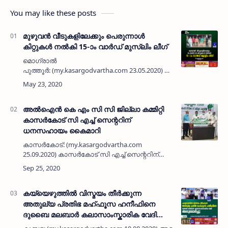
You may like these posts
മുഴുവന്‍ വീടുകളിലേക്കും പെരുന്നാള്‍
കിറ്റുകള്‍ നല്‍കി 15-ാം വാര്‍ഡ് മുസ്ലിം ലീഗ്
മൊഗ്രാല്‍
പുത്തൂര്‍: (my.kasargodvartha.com 23.05.2020) വാര്‍ഡിലെ
മുഴുവന്‍ വീടുകളിലേക്കും പെരുന്നാള്‍ കിറ്റുകള്‍
നല്‍കി 15-ാം വാര്‍ഡ് ലീഗ് കമ്മിറ്റി. ലോക്ക്
ഡൗണില്…
അൽഐൻ കെ എം സി സി ജില്ലാ കമ്മിറ്റി
കാസർകോട് സി എച്ച് സെന്ററിന്
ധനസഹായം കൈമാറി
കാസർകോട്: (my.kasargodvartha.com
25.09.2020) കാസർകോട് സി എച്ച് സെന്ററിന്
അൽ ഐൻ കെ എം സി സി കാസർകാട് ജില്ലാ
കമ്മിറ്റിയുടെ ഒരു ലക്ഷം രൂപ സംസ്ഥാന
ഓർഗനൈസിംഗ് സെക്രട്ടറി കെ പ…
കയ്യെഴുത്തിൽ വിസ്മയം തീർക്കുന്ന
അതുല്യ പ്രതിഭ മഹ്ഫൂസ ഹനീഫിനെ
ദുബൈ മലബാർ കലാസാംസ്കാരിക വേദി
അനുമോദിച്ചു