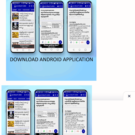
©
2026
‧
My Kasaragod Vartha | LATEST KASARAGOD LOCAL NE
Privacy Policy
|
Grievance Redressal