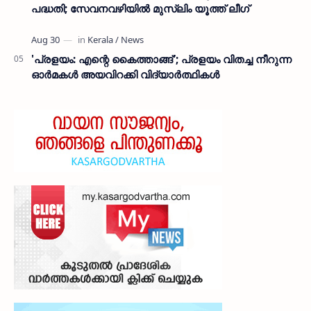
പദ്ധതി; സേവനവഴിയിൽ മുസ്ലിം യൂത്ത് ലീഗ്
'പ്രളയം: എന്റെ കൈത്താങ്ങ്'; പ്രളയം വിതച്ച നീറുന്ന
ഓര്‍മകള്‍ അയവിറക്കി വിദ്യാര്‍ത്ഥികള്‍