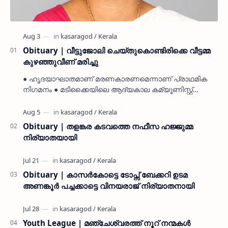
Obituary | വീട്ടുജോലി ചെയ്തുകൊണ്ടിരിക്കെ വീട്ടമ്മ
കുഴഞ്ഞുവീണ് മരിച്ചു
● ഹൃദയാഘാതമാണ് മരണകാരണമെന്നാണ് പ്രാഥമിക
നിഗമനം ● മടിക്കൈയിലെ ആദ്യകാല കമ്യൂണിസ്റ്റ്
പ്രവർത്തകരായ രാമൻ്റെയും ചിരുതേയിയുടെയും
മകളാണ് ● വിവരമറിഞ്ഞ് ജനപ്ര…
Obituary | തളങ്കര കടവത്തെ നഫീസ ഹജ്ജുമ്മ
നിര്യാതയായി
Obituary | കാസർകോട്ടെ ടോപ്സ് ബേക്കറി ഉടമ
അണങ്കൂർ പച്ചക്കാട്ടെ വിനയരാജ് നിര്യാതനായി
Youth League | മഞ്ചേശ്വരത്ത് നൂറ് നന്മകൾ