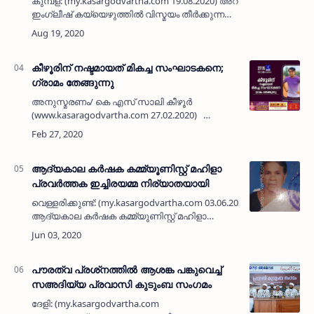
കുമ്പള: (my.kasargodvartha.com 19.08.2020) അറബിക്-
ഇംഗ്ലീഷ് കയ്യെഴുത്തിൽ വിസ്മയം തീർക്കുന്ന
മഹ്ഫൂസ് ഹനീഫിനെ ദുബൈ മലബാർ
കലാസാംസ്കാരിക വേദി മുൻമന്ത്രി ചെർക്കളം…
കീഴൂരിന് നഷ്ടമായത് മികച്ച സംഘാടകനെ;
ഗ്രാമം തേങ്ങുന്നു
അനുസ്മരണം/ കെ എസ് സാലി കീഴൂര്‍
(www.kasaragodvartha.com 27.02.2020)
കഴിഞ്ഞ ദിവസം ആകസ്മികമായി മരണപ്പെട്ട
സുലൈമാന്റെ മരണം വലിയ ആഘാതമാണ്
നാടിന് ഉണ്ടാക്കിയിരി…
ആദ്യകാല കര്‍ഷക കമ്മ്യൂണിസ്റ്റ് മഹിളാ
പ്രവര്‍ത്തക ഇച്ചിരയമ്മ നിര്യാതയായി
വെള്ളരിക്കുണ്ട്: (my.kasargodvartha.com 03.06.2020) അട്ടക്കാട്ടെ
ആദ്യകാല കര്‍ഷക കമ്മ്യുണിസ്റ്റ് മഹിളാ
പ്രവര്‍ത്തകയും ദീര്‍ഘകാലം സി പി എം അട്ടക്കാട്
ബ്രാഞ്ചംഗ…
പൗരത്വ പ്രശ്‌നത്തില്‍ ആശങ്ക പങ്കുവെച്ച്
സഅദിയ്യ പ്രവാസി കുടുംബ സംഗമം
ദേളി: (my.kasargodvartha.com