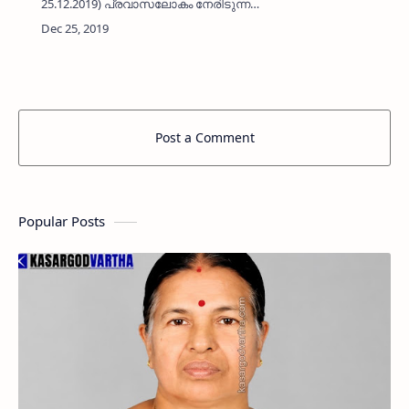
25.12.2019) പ്രവാസലോകം നേരിടുന്ന
പ്രശ്‌നങ്ങള്‍ ചര്‍ച്ച ചെയ്യുന്നതിന് സംഘടിപ്പിച്ച
സഅദിയ്യ പ്രവാസി കുടുംബ സംഗമം പൗരത്വ
ഭേദഗതിയുടെ പാശ്ചാത്തലത…
Post a Comment
Popular Posts