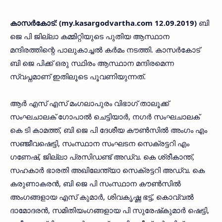
കാസര്‍കോട്: (my.kasargodvartha.com 12.09.2019)
ബി
ജെ പി ജില്ലാ കമ്മിറ്റിയുടെ പുതിയ ആസ്ഥാന
മന്ദിരത്തിന്റെ പാലുകാച്ചല്‍ കര്‍മം നടത്തി. കാസര്‍കോട്
ബി ജെ പിക്ക് ഒരു സ്ഥിരം ആസ്ഥാന മന്ദിരമെന്ന
സ്വപ്നമാണ് ഇതിലൂടെ പൂവണിയുന്നത്.
ആര്‍ എസ് എസ് മംഗലാപുരം വിഭാഗ് താലൂക്ക്
സംഘചാലക് ഗോപാല്‍ ചെട്ടിയാര്‍, നഗര്‍ സംഘചാലക്
കെ ടി കാമത്ത്, ബി ജെ പി ദേശീയ കൗണ്‍സില്‍ അംഗം എം
സഞ്ജീവഷെട്ടി, സംസ്ഥാന സംഘടന സെക്രട്ടറി എം
ഗണേഷ്, ജില്ലാ പ്രസിഡണ്ട് അഡ്വ. കെ ശ്രീകാന്ത്,
സഹകാര്‍ ഭാരതി അഖിലേന്ത്യാ സെക്രട്ടറി അഡ്വ. കെ
കരുണാകരന്‍, ബി ജെ പി സംസ്ഥാന കൗണ്‍സില്‍
അംഗങ്ങളായ എസ് കുമാര്‍, ശിവകൃഷ്ണ ഭട്ട്, കൊവ്വല്‍
ദാമോദരന്‍, സമിതിയംഗങ്ങളായ പി സുരേഷ്‌കുമാര്‍ ഷെട്ടി,