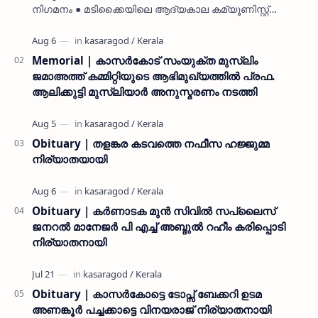
നിഗമനം ● മടിക്കൈയിലെ ആദ്യകാല കമ്യൂണിസ്റ്റ്
പ്രവർത്തകരായ രാമൻ്റെയും ചിരുതേയിയുടെയും
മകളാണ് ● വിവരമറിഞ്ഞ് ജനപ്ര…
Memorial | കാസർകോട് സംയുക്ത മുസ്ലിം
ജമാഅത്ത് കമ്മിറ്റിയുടെ ആഭിമുഖ്യത്തിൽ പ്രഫ.
ആലിക്കുട്ടി മുസ്ലിയാർ അനുസ്മരണം നടത്തി
Obituary | തളങ്കര കടവത്തെ നഫീസ ഹജ്ജുമ്മ
നിര്യാതയായി
Obituary | കർണാടക മുൻ സിവില്‍ സപ്ലൈസ്
ജനറൽ മാനേജർ പി എച്ച് അബ്ദുൽ റഹീം കരിപ്പൊടി
നിര്യാതനായി
Obituary | കാസർകോട്ടെ ടോപ്സ് ബേക്കറി ഉടമ
അണങ്കൂർ പച്ചക്കാട്ടെ വിനയരാജ് നിര്യാതനായി