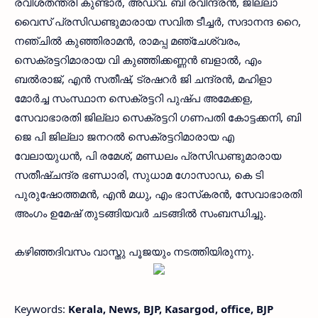
രവീശതന്ത്രി കുണ്ടാര്‍, അഡ്വ. ബി രവീന്ദ്രന്‍, ജില്ലാ
വൈസ് പ്രസിഡണ്ടുമാരായ സവിത ടീച്ചര്‍, സദാനന്ദ റൈ,
നഞ്ചില്‍ കുഞ്ഞിരാമന്‍, രാമപ്പ മഞ്ചേശ്വരം,
സെക്രട്ടറിമാരായ വി കുഞ്ഞിക്കണ്ണന്‍ ബളാല്‍, എം
ബല്‍രാജ്, എന്‍ സതീഷ്, ട്രഷറര്‍ ജി ചന്ദ്രന്‍, മഹിളാ
മോര്‍ച്ച സംസ്ഥാന സെക്രട്ടറി പുഷ്പ അമേക്കള,
സേവാഭാരതി ജില്ലാ സെക്രട്ടറി ഗണപതി കോട്ടക്കനി, ബി
ജെ പി ജില്ലാ ജനറല്‍ സെക്രട്ടറിമാരായ എ
വേലായുധന്‍, പി രമേശ്, മണ്ഡലം പ്രസിഡണ്ടുമാരായ
സതീഷ്ചന്ദ്ര ഭണ്ഡാരി, സുധാമ ഗോസാഡ, കെ ടി
പുരുഷോത്തമന്‍, എന്‍ മധു, എം ഭാസ്‌കരന്‍, സേവാഭാരതി
അംഗം ഉമേഷ് തുടങ്ങിയവര്‍ ചടങ്ങില്‍ സംബന്ധിച്ചു.
കഴിഞ്ഞദിവസം വാസ്തു പൂജയും നടത്തിയിരുന്നു.
Keywords:
Kerala, News, BJP, Kasargod, office, BJP