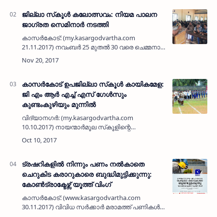
അട്ടിമറിയും ഗൂഢ…
ജില്ലാ സ്‌കൂള്‍ കലോത്സവം: നിയമ പാലന
ജാഗ്രത സെമിനാര്‍ നടത്തി
കാസര്‍കോട്: (my.kasargodvartha.com
21.11.2017) നവംബര്‍ 25 മുതല്‍ 30 വരെ ചെമ്മനാട്
ജമാഅത്ത് ഹയര്‍ സെക്കന്‍ഡറി സ്‌കൂളില്‍
നടക്കുന്ന 58 -ാമത് റവന്യൂ ജില്ലാ സ്‌കൂള്‍
കലോത്സവത്തിന്റെ …
കാസര്‍കോട് ഉപജില്ലാ സ്‌കൂള്‍ കായികമേള:
ജി എം ആര്‍ എച്ച് എസ് ഗേള്‍സും
കുണ്ടംകുഴിയും മുന്നില്‍
വിദ്യാനഗര്‍: (my.kasargodvartha.com
10.10.2017) നായന്മാര്‍മൂല സ്‌കൂളിന്റെ
ആതിഥേയത്വത്തില്‍ വിദ്യാനഗര്‍ മുനിസിപ്പല്‍
സ്‌റ്റേഡിയത്തില്‍ നടന്നു വരുന്ന കാസര്‍കോട്
ഉപജില്ലാ സ്‌കൂള്‍ കാ…
ട്രഷറികളില്‍ നിന്നും പണം നല്‍കാതെ
ചെറുകിട കരാറുകാരെ ബുദ്ധിമുട്ടിക്കുന്നു:
കോണ്‍ട്രാക്ടേഴ്സ് യൂത്ത് വിംഗ്
കാസര്‍കോട്: (www.kasargodvartha.com
30.11.2017) വിവിധ സര്‍ക്കാര്‍ മരാമത്ത് പണികള്‍
പൂര്‍ത്തീകരിച്ച ചെറുകിട കരാറുകാരുടെ