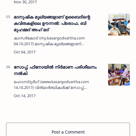
നൂറുകണക്കിന് ബില്ലുകള്‍ പാസാകാതെ
ട്രഷറികളില്‍ കെട്ടിക്കിടക്…
മാനുഷിക മൂല്യങ്ങളാണ് ഉബൈദിന്റെ
കവിതകളിലെ ഊന്നല്‍: പ്രൊഫ. ബി
മുഹമ്മദ് അഹ് മദ്
കാസര്‍കോട്: (my.kasargodvartha.com
04.10.2017) മാനുഷിക മൂല്യങ്ങളാണ്
ഉബൈദിന്റെ കവിതകളുടെ അടിസ്ഥാനമെന്നും
കവിയെന്നതിനപ്പുറം നല്ലൊരു മനുഷ്യനും
സാമൂഹ്യ പരിഷ്‌കര്‍ത്താവുമായിരുന്നു ടി ഉ…
സോപ്പ്, ഫിനോയില്‍ നിര്‍മാണ പരിശീലനം
നല്‍കി
ഹൊസ്ദുര്‍ഗ്: (www.kasargodvartha.com
14.10.2017) വിദ്യാര്‍ത്ഥികള്‍ക്ക് സോപ്പ്,
ഫിനോയില്‍ നിര്‍മാണ പരിശീലനം നല്‍കി.
ഹൊസ്ദുര്‍ഗ് ഗവ. ഹയര്‍ സെക്കന്‍ഡറി സ്‌ക്കൂള്‍
എന്‍ എസ് …
Post a Comment