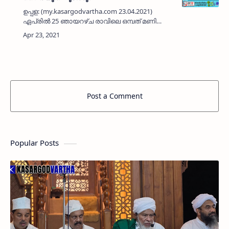
ഉപ്പള: (my.kasargodvartha.com 23.04.2021)
ഏപ്രിൽ 25 ഞായറഴ്ച രാവിലെ ഒമ്പത് മണി
മുതൽ ഉച്ചയ്ക്ക് രണ്ട് മണി വരെ മഞ്ചേശ്വരം 110
കെ വി സബ് സ്റ്റേഷനിൽ അറ്റകുറ്റപ്പണികൾ
നടക്കുന്നതിനാൽ 11 ക…
Post a Comment
Popular Posts