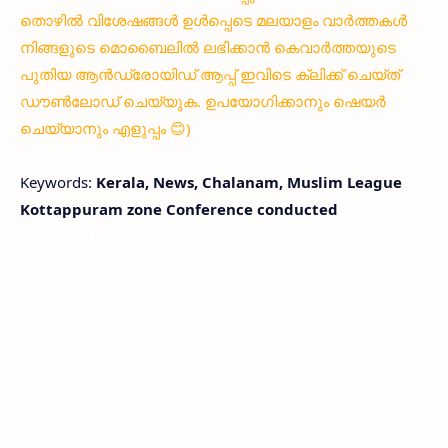
തൊഴിൽ വിശേഷങ്ങൾ ഉൾപ്പെടെ മലയാളം വാർത്തകൾ
നിങ്ങളുടെ മൊബൈലിൽ ലഭിക്കാൻ കെവാർത്തയുടെ
പുതിയ ആൻഡ്രോയിഡ് ആപ്പ് ഇവിടെ ക്ലിക്ക് ചെയ്ത്
ഡൗൺലോഡ് ചെയ്യുക. ഉപയോഗിക്കാനും ഷെയർ
ചെയ്യാനും എളുപ്പം 😊)
Keywords:
Kerala, News, Chalanam, Muslim League
Kottappuram zone Conference conducted
< !- START disable copy paste -->