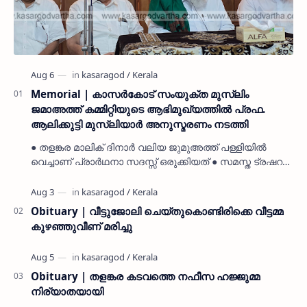
Memorial | കാസർകോട് സംയുക്ത മുസ്ലിം
ജമാഅത്ത് കമ്മിറ്റിയുടെ ആഭിമുഖ്യത്തിൽ പ്രഫ.
ആലിക്കുട്ടി മുസ്ലിയാർ അനുസ്മരണം നടത്തി
● തളങ്കര മാലിക് ദിനാർ വലിയ ജുമുഅത്ത് പള്ളിയിൽ
വെച്ചാണ് പ്രാർഥനാ സദസ്സ് ഒരുക്കിയത് ● സമസ്ത ട്രഷറർ
കൊയ്യോട് ഉമർ മുസ്ലിയാർ പരിപാടിക്ക് നേതൃത്വം
നൽകി കാസ…
Obituary | വീട്ടുജോലി ചെയ്തുകൊണ്ടിരിക്കെ വീട്ടമ്മ
കുഴഞ്ഞുവീണ് മരിച്ചു
Obituary | തളങ്കര കടവത്തെ നഫീസ ഹജ്ജുമ്മ
നിര്യാതയായി