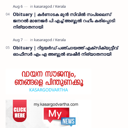
Obituary | കർണാടക മുൻ സിവില്‍ സപ്ലൈസ്
ജനറൽ മാനേജർ പി എച്ച് അബ്ദുൽ റഹീം കരിപ്പൊടി
നിര്യാതനായി
Obituary | റിട്ടയർഡ് പഞ്ചായത്ത് എക്സിക്യുട്ടീവ്
ഓഫീസർ എം എ അബ്ദുൽ ബഷീർ നിര്യാതനായി