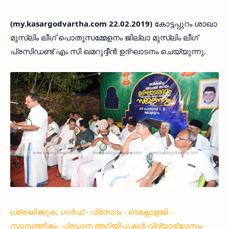
(my.kasargodvartha.com 22.02.2019)
കോട്ടപ്പുറം ശാഖാ
മുസ്ലിം ലീഗ് പൊതുസമ്മേളനം ജില്ലാ മുസ്ലിം ലീഗ്
പ്രസിഡണ്ട് എം സി ഖമറുദ്ദീന്‍ ഉദ്ഘാടനം ചെയ്യുന്നു.
(ശ്രദ്ധിക്കുക: ഗൾഫ് - വിനോദം - ടെക്നോളജി -
സാമ്പത്തികം- പ്രധാന അറിയിപ്പുകൾ-വിദ്യാഭ്യാസം-