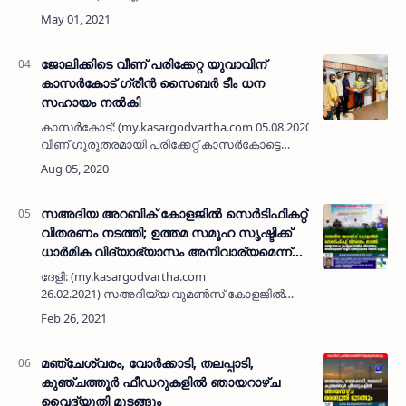
ജില്ലയിലെ വിവിധ ഭാഗങ്ങളിൽ മുസ്ലിം ലീഗ്
പ്രവർത്തകർ പിരിച്ച തുക കൈമാറി.കാസർകോട്
നിയോജക മണ്ഡലത്തിൽ സ്വരൂപിച്ച…
ജോലിക്കിടെ വീണ് പരിക്കേറ്റ യുവാവിന്
കാസര്‍കോട് ഗ്രീന്‍ സൈബര്‍ ടീം ധന
സഹായം നല്‍കി
കാസര്‍കോട്: (my.kasargodvartha.com 05.08.2020) ജോലിക്കിടെ
വീണ് ഗുരുതരമായി പരിക്കേറ്റ് കാസര്‍കോട്ടെ
സ്വകാര്യ ആശുപത്രിയില്‍ ചികിത്സയില്‍
കഴിയുന്ന യുവാവിന് കാസര്‍കോട്…
സഅദിയ അറബിക് കോളജിൽ സെർടിഫികറ്റ്
വിതരണം നടത്തി; ഉത്തമ സമൂഹ സൃഷ്ടിക്ക്
ധാര്‍മിക വിദ്യാഭ്യാസം അനിവാര്യമെന്ന്
സയ്യിദ് മുത്തുക്കോയ തങ്ങള്‍ കണ്ണവം
ദേളി: (my.kasargodvartha.com
26.02.2021) സഅദിയ്യ വുമണ്‍സ് കോളജില്‍
നിന്ന് ഡിപ്ലോമ ഇന്‍ ഇസ്ലാമിക് സയന്‍സ്
കോഴ്‌സ് പൂര്‍ത്തിയാക്കിയ
വിദ്യാര്‍ഥിനികള്‍ക്കുള്ള സെർടിഫികറ്റ് …
മഞ്ചേശ്വരം, വോർക്കാടി, തലപ്പാടി,
കുഞ്ചത്തൂർ ഫീഡറുകളിൽ ഞായറാഴ്ച
വൈദ്യുതി മുടങ്ങും