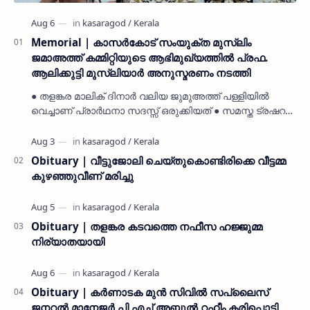
Memorial | കാസർകോട് സംയുക്ത മുസ്ലിം
ജമാഅത്ത് കമ്മിറ്റിയുടെ ആഭിമുഖ്യത്തിൽ പ്രഫ.
ആലിക്കുട്ടി മുസ്ലിയാർ അനുസ്മരണം നടത്തി
● തളങ്കര മാലിക് ദിനാർ വലിയ ജുമുഅത്ത് പള്ളിയിൽ
വെച്ചാണ് പ്രാർഥനാ സദസ്സ് ഒരുക്കിയത് ● സമസ്ത ട്രഷറർ
കൊയ്യോട് ഉമർ മുസ്ലിയാർ പരിപാടിക്ക് നേതൃത്വം
നൽകി കാസ…
Obituary | വീട്ടുജോലി ചെയ്തുകൊണ്ടിരിക്കെ വീട്ടമ്മ
കുഴഞ്ഞുവീണ് മരിച്ചു
Obituary | തളങ്കര കടവത്തെ നഫീസ ഹജ്ജുമ്മ
നിര്യാതയായി
Obituary | കർണാടക മുൻ സിവില്‍ സപ്ലൈസ്
ജനറൽ മാനേജർ പി എച്ച് അബ്ദുൽ റഹീം കരിപ്പൊടി