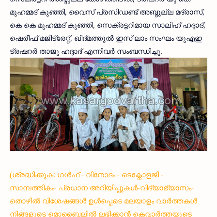
മുഹമ്മദ് കുഞ്ഞി, വൈസ് പ്രസിഡണ്ട് അബ്ദുല്ല മദ്രാസ്,
കെ കെ മുഹമ്മദ് കുഞ്ഞി, സെക്രട്ടറിമായ സാലിഹ് ഹദ്ദാദ്,
ഷെരീഫ് മജിട്രേറ്റ്, ഖിദ്മത്തുല്‍ ഇസ് ലാം സംഘം യുഎഇ
ട്രഷറര്‍ താജു ഹദ്ദാദ് എന്നിവര്‍ സംബന്ധിച്ചു.
(ശ്രദ്ധിക്കുക: ഗൾഫ് - വിനോദം - ടെക്നോളജി -
സാമ്പത്തികം- പ്രധാന അറിയിപ്പുകൾ-വിദ്യാഭ്യാസം-
തൊഴിൽ വിശേഷങ്ങൾ ഉൾപ്പെടെ മലയാളം വാർത്തകൾ
നിങ്ങളുടെ മൊബൈലിൽ ലഭിക്കാൻ കെവാർത്തയുടെ