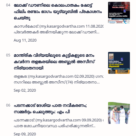
ലോക്ക് ഡൗണിലെ കൊലപാതകം ഷോട്ട്
ഫിലിം രണ്ടാം ഭാഗം യൂട്യൂബില്‍ പ്രകാശനം
ചെയ്തു
കാസര്‍കോട്: (my.kasargodvartha.com 11.08.2020) മാധ്യമ
പ്രവര്‍ത്തകര്‍ അഭിനയിക്കുന്ന ലോക്ക് ഡൗണിലെ
കൊലപാതകം ഷോട്ട് ഫിലിം രണ്ടാം ഭാഗം യൂ
ട്യൂബില്‍ സാമൂഹ്യ പ്രവര്‍ത്തക …
മാന്ത്രിക വിദ്യയിലൂടെ കുട്ടികളുടെ മനം
കവർന്ന തളങ്കരയിലെ അബ്ദുൽ അസീസ്‌
നിര്യാതനായി
തളങ്കര: (my.kasargodvartha.com 02.09.2020) ഗസാലി
നഗറിലെ അബ്ദുൽ അസീസ് (74) നിര്യാതനായി.
ഹസൈനാർ ഹാജി - ആയിഷ
ദമ്പതികളുടെ മകനാണ്. മാന്ത്രിക വിദ്യയിലൂടെ
കുട്ടിക…
പടന്നക്കാട് ദേശിയ പാത നവീകരണം;
സമ്മർദ്ദം ചെലുത്തും: എം പി
പടന്നക്കാട്: (my.kasargodvartha.com 09.09.2020) ദേശിയ
പാത ശോചനീയാവസ്ഥ പരിഹരിക്കുന്നതിന്
ബന്ധപ്പെട്ട അധികൃതരിൽ സമ്മർദ്ദം