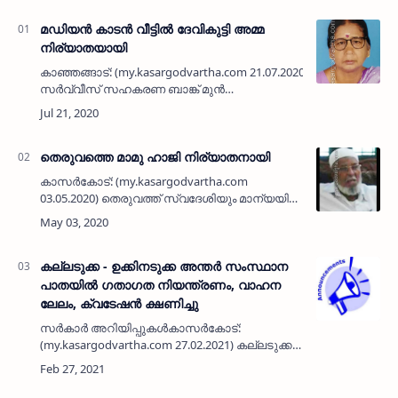
മഡിയന്‍ കാടന്‍ വീട്ടില്‍ ദേവികുട്ടി അമ്മ
നിര്യാതയായി
കാഞ്ഞങ്ങാട്: (my.kasargodvartha.com 21.07.2020) ഹൊസ്ദുര്‍ഗ്ഗ്
സര്‍വ്വീസ് സഹകരണ ബാങ്ക് മുന്‍
സെക്രട്ടറിയായിരുന്ന പരേതനായ കാടന്‍ വീട്ടില്‍
കുഞ്ഞിരാമന്റെ ഭാര്യ ദേവികു…
തെരുവത്തെ മാമു ഹാജി നിര്യാതനായി
കാസര്‍കോട്: (my.kasargodvartha.com
03.05.2020) തെരുവത്ത് സ്വദേശിയും മാന്യയില്‍
താമസക്കാരനുമായ പഴയ കാല പ്രവാസി മാമു
ഹാജി (84) നിര്യാതനായി. ഗള്‍ഫില്‍ നിന്നും
വിരമിച്ച ശേഷം ദീര്‍ഘക…
കല്ലടുക്ക - ഉക്കിനടുക്ക അന്തര്‍ സംസ്ഥാന
പാതയില്‍ ഗതാഗത നിയന്ത്രണം, വാഹന
ലേലം, ക്വടേഷൻ ക്ഷണിച്ചു
സർകാർ അറിയിപ്പുകൾകാസർകോട്:
(my.kasargodvartha.com 27.02.2021) കല്ലടുക്ക -
പെര്‍ള - ഉക്കിനടുക്ക അന്തര്‍ സംസ്ഥാന പാതയില്‍
നിര്‍മാണ പ്രവൃത്തികൾ നടക്കുന്നതിനാല്‍
ഇതുവഴിയുള്ള വാഹനങ…