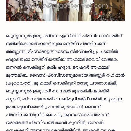
ബുസ്താനുല്‍ ഉലൂം മദ്‌റസ എസ്ബിവി പ്രസിഡണ്ട് അമീന്
നല്‍കിക്കൊണ്ട് ഹദ്ദാദ് ജുമാ മസ്ജിദ് പ്രസിഡണ്ട്
അബ്ദുല്ല മിഹ്‌റാജ് ഉദ്ഘാടനം നിര്‍വ്വഹിച്ചു. ചടങ്ങില്‍
ഹദ്ദാദ് ജുമാ മസ്ജിദ് ഖത്തീബ് അഹമ്മദ് മൗലവി വേങ്ങര,
ജനറല്‍ സെക്രട്ടറി കരിം ഹദ്ദാദ്, ട്രഷറര്‍ അഹമ്മദ്
മുത്തലിബ്, വൈസ് പ്രസിഡണ്ടുമാരായ അബ്ദുര്‍ റഹ് മാന്‍
(കുവൈത്ത്), മുഹമ്മദ്, സെക്രട്ടറി താജു ചൗതാഗല്ലി,
ബുസ്താനുല്‍ ഉലൂം മദ്‌റസ സദര്‍ മുഅല്ലിം ജാബിര്‍
ഹുദവി, മദ്‌റസ ജനറല്‍ സെക്രട്ടറി മജീദ് ദാരിമി, യു എ ഇ
ഉപദേഷ്ഠാവ് മൊയ്ദു ഹാജി മുത്തലിബ്, വൈസ്
പ്രസിഡണ്ട് മുനീര്‍ കെ എം, കളനാട് ഹൈദ്രോസ്
ജമാഅത്ത് പ്രസിഡണ്ട് കാദര്‍ കുന്നില്‍, ജനറല്‍
സെക്രട്ടറി അബ്ദുല്ല കോഴിത്തിടില്‍, ട്രഷറര്‍ യു കെ