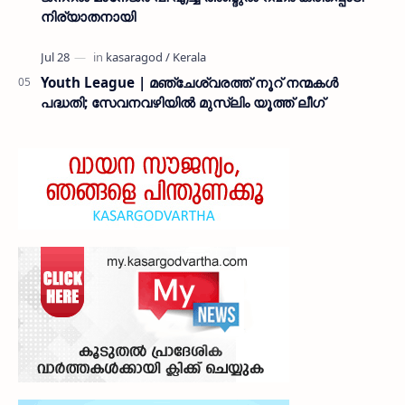
നിര്യാതനായി
Youth League | മഞ്ചേശ്വരത്ത് നൂറ് നന്മകൾ
പദ്ധതി; സേവനവഴിയിൽ മുസ്ലിം യൂത്ത് ലീഗ്