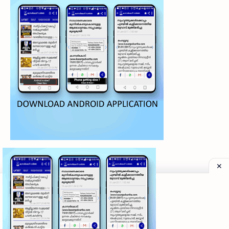
©
2026
‧
My Kasaragod Vartha | LATEST KASARAGOD LOCAL NE
Privacy Policy
|
Grievance Redressal