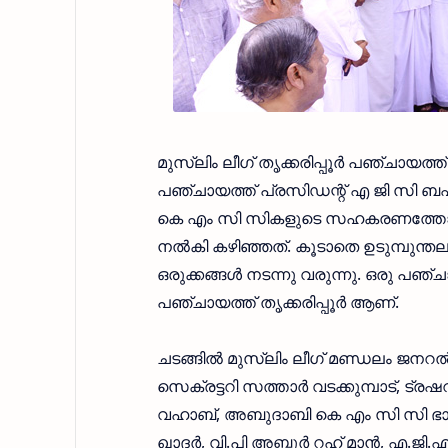
മുസ്ലിം ലീഗ് തൃക്കരിപ്പൂര്‍ പഞ്ചായത
പഞ്ചായത്ത് പ്രസിഡന്റ് എ ജി സി ബഷീര
കെ എം സി സികളുടെ സഹകരണത്തോടെ കക
നല്‍കി കഴിഞ്ഞത്. കൂടാതെ ഉടുമ്പുന്തല
ഒരുക്കങ്ങള്‍ നടന്നു വരുന്നു. ഒരു 
പഞ്ചായത്ത് തൃക്കരിപ്പൂര്‍ ആണ്.
ചടങ്ങില്‍ മുസ്ലിം ലീഗ് മണ്ഡലം ജനറല
സെക്രട്ടറി സത്താര്‍ വടക്കുമ്പാട്, ട്രഷ
വഹാബ്, അബുദാബി കെ എം സി സി ഭാരവാ
ഖാദര്‍, വി.പി അബ്ദുര്‍ റഹ് മാന്‍, എ.ജി