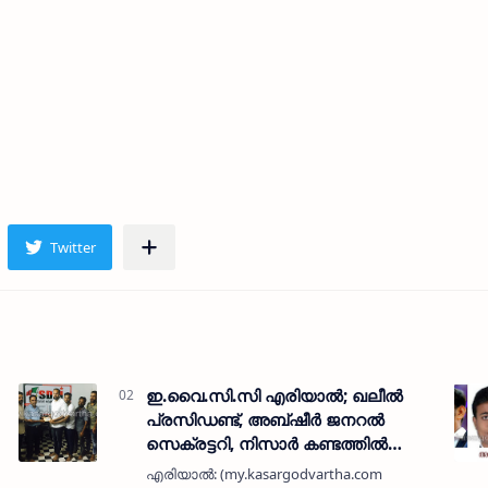
ഇ.വൈ.സി.സി എരിയാല്‍; ഖലീല്‍
പ്രസിഡണ്ട്, അബ്ഷീര്‍ ജനറല്‍
സെക്രട്ടറി, നിസാര്‍ കണ്ടത്തില്‍
ട്രഷറര്‍
എരിയാല്‍: (my.kasargodvartha.com