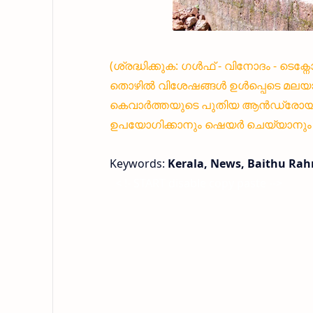
(ശ്രദ്ധിക്കുക: ഗൾഫ് - വിനോദം - ടെക
തൊഴിൽ വിശേഷങ്ങൾ ഉൾപ്പെടെ മലയാ
കെവാർത്തയുടെ പുതിയ ആൻഡ്രോയിഡ്
ഉപയോഗിക്കാനും ഷെയർ ചെയ്യാനും എ
Keywords:
Kerala, News, Baithu R
< !- START disable copy paste -->