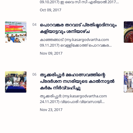
09.10.2017) ഇ വൈ സി സി എരിയാല്‍ 2017-
18 വര്‍ഷത്തെ ഭാരവാഹികളെ
തിരഞ്ഞെടുത്തു. ഖലീല്‍ എരിയാലിനെ
പ്രസിഡണ്ടായും, എ.ഇ അബ്ഷീറിനെ
ജനറല്‍ സെക്രട…
പൊറവങ്കര തറവാട് പ്രതിഷ്ഠാദിനവും
കളിയാട്ടവും ശനിയാഴ്ച
കാഞ്ഞങ്ങാട്: (my.kasargodvartha.com
09.11.2017) വെള്ളിക്കോത്ത് പൊറവങ്കര
തറവാട് പ്രതിഷ്ഠാദിനം ശനിയാഴ്ച്ച നടക്കും.
രാവിലെ 6.30 ന് മഹാഗണപതി ഹോമം, ഒമ്പത്
മണിക്ക് പ്രസാദ വിതരണവും തുടര്…
തൃക്കരിപ്പൂര്‍ മഹോത്സവത്തിന്റെ
പ്രദര്‍ശന നഗരിയുടെ കാല്‍നാട്ടല്‍
കര്‍മം നിര്‍വ്വഹിച്ചു
തൃക്കരിപ്പൂര്‍: (my.kasargodvartha.com
െ
24.11.2017) വ്യാപാരി വ്യവസായി
ഏകോപന സമിതി ജനകീയ സംഘാടക
സമിതിയുടെ ആഭിമുഖ്യത്തില്‍ നടത്തുന്ന
തൃക്കരിപ്പൂര്‍ മഹോത്സവത്തിന്റെ പ്രദര്‍ശന
നഗരിയുടെ…