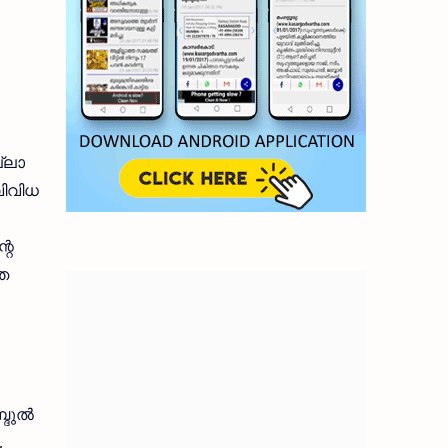
ല്ലാ
വിവിധ
റെ
്ഞ
ുല്‍
,