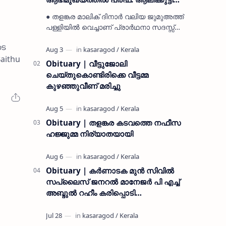
മുസ്ലിയാർ അനുസ്മരണം നടത്തി
● തളങ്കര മാലിക് ദിനാർ വലിയ ജുമുഅത്ത്
പള്ളിയിൽ വെച്ചാണ് പ്രാർഥനാ സദസ്സ്
ഒരുക്കിയത് ● സമസ്ത ട്രഷറർ കൊയ്യോട്
ടെ
ഉമർ മുസ്ലിയാർ പരിപാടിക്ക് നേതൃത്വം
aithu
നൽകി കാസ…
Obituary | വീട്ടുജോലി
ചെയ്തുകൊണ്ടിരിക്കെ വീട്ടമ്മ
കുഴഞ്ഞുവീണ് മരിച്ചു
Obituary | തളങ്കര കടവത്തെ നഫീസ
ഹജ്ജുമ്മ നിര്യാതയായി
Obituary | കർണാടക മുൻ സിവില്‍
സപ്ലൈസ് ജനറൽ മാനേജർ പി എച്ച്
അബ്ദുൽ റഹീം കരിപ്പൊടി
നിര്യാതനായി