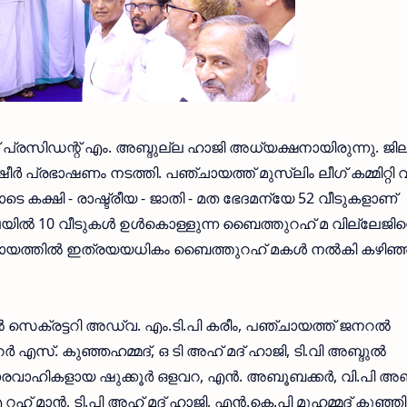
്ത് പ്രസിഡന്റ് എം. അബ്ദുല്ല ഹാജി അധ്യക്ഷനായിരുന്നു. ജി
്‍ പ്രഭാഷണം നടത്തി. പഞ്ചായത്ത് മുസ്ലിം ലീഗ് കമ്മിറ്റി 
്ഷി - രാഷ്ട്രീയ - ജാതി - മത ഭേദമന്യേ 52 വീടുകളാണ്
യില്‍ 10 വീടുകള്‍ ഉള്‍കൊള്ളുന്ന ബൈത്തുറഹ് മ വില്ലേജിന്
പഞ്ചായത്തില്‍ ഇത്രയയധികം ബൈത്തുറഹ് മകള്‍ നല്‍കി കഴിഞ
്‍ സെക്രട്ടറി അഡ്വ. എം.ടി.പി കരീം, പഞ്ചായത്ത് ജനറല്‍
റര്‍ എസ്. കുഞ്ഞഹമ്മദ്, ഒ ടി അഹ് മദ് ഹാജി, ടി.വി അബ്ദുല്‍
ഹികളായ ഷുക്കൂര്‍ ഒളവറ, എന്‍. അബൂബക്കര്‍, വി.പി അബ്ദ
.എ റഹ് മാന്‍, ടി.പി അഹ് മദ് ഹാജി, എന്‍.കെ.പി മുഹമ്മദ് കുഞ്ഞി