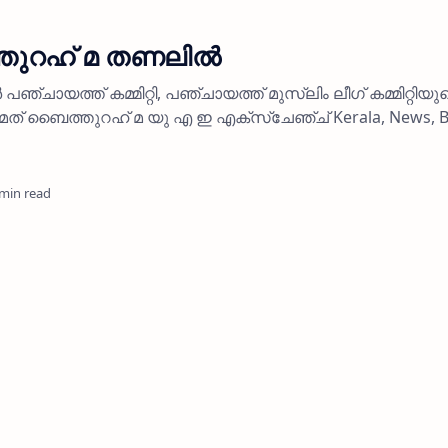
ുറഹ് മ തണലില്‍
ഞ്ചായത്ത് കമ്മിറ്റി, പഞ്ചായത്ത് മുസ്ലിം ലീഗ് കമ്മിറ്റിയു
ത് ബൈത്തുറഹ് മ യു എ ഇ എക്‌സ്‌ചേഞ്ച് Kerala, News, B
 min read