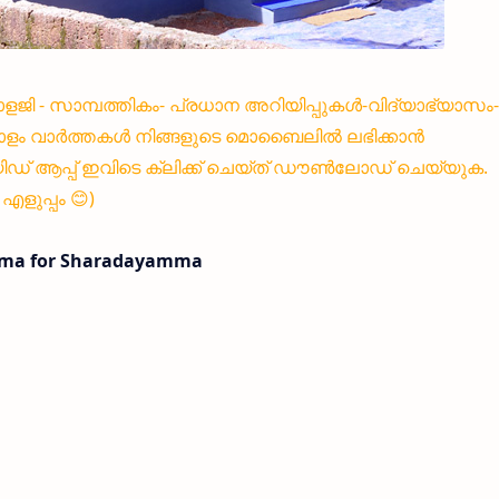
്നോളജി - സാമ്പത്തികം- പ്രധാന അറിയിപ്പുകൾ-വിദ്യാഭ്യാസം-
ളം വാർത്തകൾ നിങ്ങളുടെ മൊബൈലിൽ ലഭിക്കാൻ
 ആപ്പ് ഇവിടെ ക്ലിക്ക് ചെയ്ത് ഡൗൺലോഡ് ചെയ്യുക.
ളുപ്പം 😊)
ahma for Sharadayamma