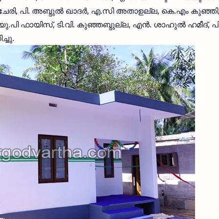
ഞ്ചേരി, പി. അബ്ദുല്‍ ഖാദര്‍, എ.സി അതാഉല്ല, കെ.എം കുഞ്ഞി
ു.പി ഫായിസ്, ടി.വി. കുഞ്ഞബ്ദുല്ല, എന്‍. ശാഹുല്‍ ഹമീദ്, പ
്ചു.