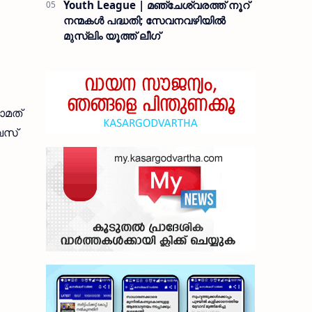
Youth League | മഞ്ചേശ്വരത്ത് നൂറ്
നന്മകൾ പദ്ധതി; സേവനവഴിയിൽ
മുസ്ലിം യൂത്ത് ലീഗ്
ാമത്
ൈസ്