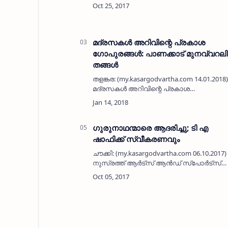
പഞ്ചായത്തിലെ തിരഞ്ഞെടുക്കപ്പെട്ട ഏഴ്
അനാഥ വിദ്യാര്‍ത്ഥികള്‍ക്ക് ഒരു
വര്‍ഷത്തേക്കുള്ള വിദ്യാഭ്യാസ സ്‌കോളര…
മദ്രസകള്‍ അറിവിന്റെ പ്രകാശ
ഗോപുരങ്ങള്‍: പാണക്കാട് മുനവ്വറലി
തങ്ങള്‍
തളങ്കര: (my.kasargodvartha.com 14.01.2018)
മദ്രസകള്‍ അറിവിന്റെ പ്രകാശ
ഗോപുരങ്ങളാണെന്നും ഇസ്ലാമികമായ
ആചാരങ്ങള്‍ മാത്രമല്ല ജീവിത ചിട്ട
മുഴുവനും മദ്രസകള്‍ വിദ്യാര്‍ത്ഥികള്‍ക്ക്
പകര്‍…
ഗുരുനാഥന്മാരെ ആദരിച്ചു; ടി എ
ഷാഫിക്ക് സ്വീകരണവും
ചൗക്കി: (my.kasargodvartha.com 06.10.2017)
നുസ്രത്ത് ആര്‍ട്സ് ആന്‍ഡ് സ്പോര്‍ട്‌സ്
ക്ലബ്ബ് ചൗക്കിയും നെഹ്‌റു യുവ കേന്ദ്രയുട
സഹകരണത്തോടെ ലോക അധ്യാപക
ദിനത്തില്‍ ഗുരുനാഥന്മാരെ ആദരിക്…