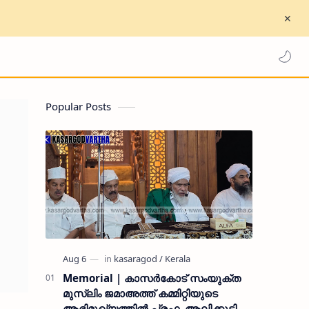
Popular Posts
Memorial | കാസർകോട് സംയുക്ത
മുസ്ലിം ജമാഅത്ത് കമ്മിറ്റിയുടെ
ആഭിമുഖ്യത്തിൽ പ്രഫ. ആലിക്കുട്ടി