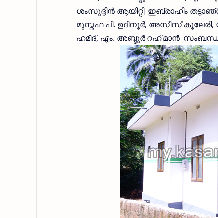
ശംസുദ്ദീന്‍ ആയിറ്റി, ഇബ്രാഹിം തട്ടാ
മുസ്തഫ പി. ഉദിനൂര്‍, അസീസ് കൂലേരി, യ
ഹമീദ്, എം. അബ്ദുര്‍ റഹ് മാന്‍ സംബന്ധിച