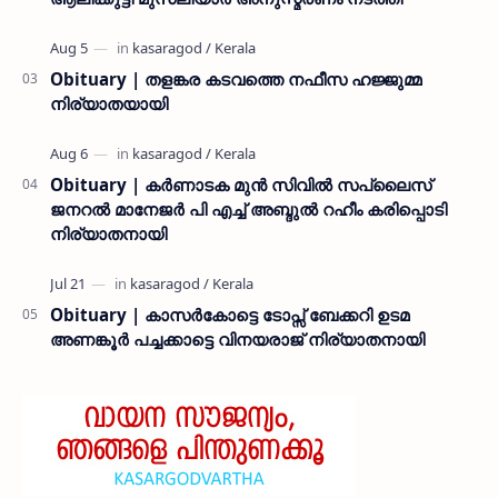
Obituary | തളങ്കര കടവത്തെ നഫീസ ഹജ്ജുമ്മ
നിര്യാതയായി
Obituary | കർണാടക മുൻ സിവില്‍ സപ്ലൈസ്
ജനറൽ മാനേജർ പി എച്ച് അബ്ദുൽ റഹീം കരിപ്പൊടി
നിര്യാതനായി
Obituary | കാസർകോട്ടെ ടോപ്സ് ബേക്കറി ഉടമ
അണങ്കൂർ പച്ചക്കാട്ടെ വിനയരാജ് നിര്യാതനായി