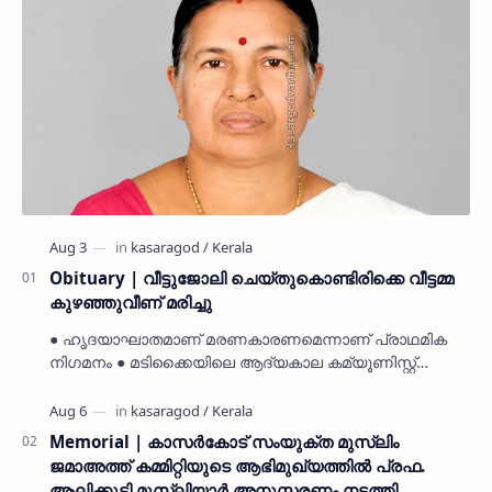
Obituary | വീട്ടുജോലി ചെയ്തുകൊണ്ടിരിക്കെ വീട്ടമ്മ
കുഴഞ്ഞുവീണ് മരിച്ചു
● ഹൃദയാഘാതമാണ് മരണകാരണമെന്നാണ് പ്രാഥമിക
നിഗമനം ● മടിക്കൈയിലെ ആദ്യകാല കമ്യൂണിസ്റ്റ്
പ്രവർത്തകരായ രാമൻ്റെയും ചിരുതേയിയുടെയും
മകളാണ് ● വിവരമറിഞ്ഞ് ജനപ്ര…
Memorial | കാസർകോട് സംയുക്ത മുസ്ലിം
ജമാഅത്ത് കമ്മിറ്റിയുടെ ആഭിമുഖ്യത്തിൽ പ്രഫ.
ആലിക്കുട്ടി മുസ്ലിയാർ അനുസ്മരണം നടത്തി