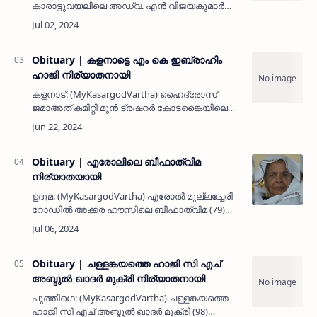
കാരാട്ടുവയലിലെ അഡ്വ. എൻ വിജയകുമാർ
(79) നിര്യാതനായി. ഭാര്യ: വി വി ഇന്ദിര. മക്കൾ:
എൻ നിശാന്ത്, പരേതയായ മഞ്ജുഷ. മരുമകൾ:
ശാരിക. സഹോദരങ്ങൾ: എൻ ജയപ…
Obituary | കളനാട്ടെ എം കെ ഇബ്രാഹിം
ഹാജി നിര്യാതനായി
കളനാട്: (MyKasargodVartha) ഹൈദ്രോസ്
ജമാഅത് കമിറ്റി മുൻ ട്രഷറർ കോടങ്കൈയിലെ
ഉപ്പ് ഇബ്രാഹിം എന്ന എം കെ ഇബ്രാഹിം ഹാജി
(63) നിര്യാതനായി. എം സി സി കൺസ്ട്രക്ഷൻ
കംപനി ഉടമയാണ്. ഭാര്യ: ഫാത്വ…
Obituary | എരോലിലെ ബീഫാത്വിമ
നിര്യാതയായി
ഉദുമ: (MyKasargodVartha) എരോൽ മുല്ലച്ചേരി
റോഡിൽ അക്കര ഹൗസിലെ ബീഫാത്വിമ (79)
നിര്യാതയായി. ഭർത്താവ്: പരേതനായ ബീരാൻ.
മകൾ: മറിയക്കുഞ്ഞി. മരുമകൻ: മുഹമ്മദ് കുഞ്ഞി
കോട്ടപ്പാറ. …
Obituary | ചള്ളങ്കയത്തെ ഹാജി സി എച്
അബ്ദുൽ ഖാദർ മുക്രി നിര്യാതനായി
പുത്തിഗെ: (MyKasargodVartha) ചള്ളങ്കയത്തെ
ഹാജി സി എച് അബ്ദുൽ ഖാദർ മുക്രി (98)