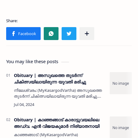
You may like these posts
Obituary | അസുഖത്തെ തുടര്‍ന്ന്
ചികിത്സയിലായിരുന്ന യുവതി മരിച്ചു
നീലേശ്വരം: (MyKasargodVartha) അസുഖത്തെ
തുടര്‍ന്ന് ചികിത്സയിലായിരുന്ന യുവതി മരിച്ചു.
നീലേശ്വരം തട്ടാച്ചേരി വടയന്തൂര്‍ ക്ഷേത്രത്തിന്
സമീപത്തെ പരേതനായ ഭാസ്‌കരന്റെയും പി വി
ചന്ദ്രമതിയു…
Obituary | കാഞ്ഞങ്ങാട് കാരാട്ടുവയലിലെ
അഡ്വ. എൻ വിജയകുമാർ നിര്യാതനായി
കാഞ്ഞങ്ങാട്: (MyKasargodVartha)