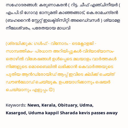
സഹോദരങ്ങള്‍: കരുണാകരന്‍ ( റിട്ട. ചീഫ് എഞ്ചിനീയര്‍ (
എം.പി.ടി ഗോവ) ഭാനുമതി കാഞ്ഞങ്ങാട്, കെ.രാമചന്ദ്രന്‍
(ബഹറൈന്‍ സ്റ്റേറ്റ് ഇലക്ട്രിസിറ്റി അഡൈ്വസര്‍ ) ശ്യാമള
നീലേശ്വരം, പരേതയായ മാധവി
(ശ്രദ്ധിക്കുക: ഗൾഫ് - വിനോദം - ടെക്നോളജി -
സാമ്പത്തികം- പ്രധാന അറിയിപ്പുകൾ-വിദ്യാഭ്യാസം-
തൊഴിൽ വിശേഷങ്ങൾ ഉൾപ്പെടെ മലയാളം വാർത്തകൾ
നിങ്ങളുടെ മൊബൈലിൽ ലഭിക്കാൻ കെവാർത്തയുടെ
പുതിയ ആൻഡ്രോയിഡ് ആപ്പ് ഇവിടെ ക്ലിക്ക് ചെയ്ത്
ഡൗൺലോഡ് ചെയ്യുക. ഉപയോഗിക്കാനും ഷെയർ
ചെയ്യാനും എളുപ്പം 😊)
Keywords:
News, Kerala, Obituary, Udma,
Kasargod, Uduma kappil Sharada kevis passes away