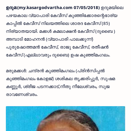
ഉദുമ:(my.kasargodvartha.com 07/05/2018)
ഉദുമയിലെ
പഴയകാല വ്യാപാരി കേവീസ് കുഞ്ഞിക്കോരന്റെഭാര്യ
കാപ്പില്‍ കേവീസ് നിലയത്തിലെ ശാരദ കേവീസ് (85)
നിര്യാതയായി. മക്കള്‍ കമലാക്ഷന്‍ കേവീസ് (ദുബൈ )
അമ്പാടി മോഹനന്‍ (വ്യാപാരി പാലക്കുന്ന്)
പുരുഷോത്തമന്‍ കേവീസ്, രാജു കേവീസ്, രതീഷന്‍
കേവീസ് (എല്ലാവരും ദുബൈ) ഉഷ കുഞ്ഞിമംഗലം.
മരുമക്കള്‍: ചന്ദ്രന്‍ കുഞ്ഞിമംഗലം (പ്രിന്‍സിപ്പല്‍
കുഞ്ഞിമംഗലം കോളജ്) ശശികല തൃക്കരിപ്പൂര്‍, സുഷമ
കണ്ണൂര്‍, ശ്രീജ പടന്നക്കാട്,നീതു നീലേശ്വരം, സുജ
രാവണേശ്വരം.