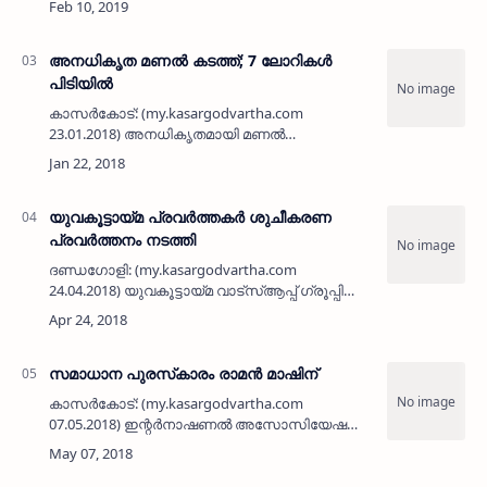
മാധ്യമപ്രവര്‍ത്തകന്‍ ടി കെ പ്രഭാകരന്‍ വരച്ച
കാര്‍ട്ടൂണുകളു…
അനധികൃത മണല്‍ കടത്ത്; 7 ലോറികള്‍
പിടിയില്‍
കാസര്‍കോട്: (my.kasargodvartha.com
23.01.2018) അനധികൃതമായി മണല്‍
കടത്തുകയായിരുന്ന ഏഴ് ലോറികള്‍ പോലീസ്
പിടികൂടി. കുമ്പള പോലീസ് സ്‌റ്റേഷന്‍ പരിധിയില്‍
നിന്നും മൂന്ന് മണല്‍ ലോറികളും,…
യുവകൂട്ടായ്മ പ്രവര്‍ത്തകര്‍ ശുചീകരണ
പ്രവര്‍ത്തനം നടത്തി
ദണ്ഡഗോളി: (my.kasargodvartha.com
24.04.2018) യുവകൂട്ടായ്മ വാട്സ്ആപ്പ് ഗ്രൂപ്പിന്റെ
പ്രവര്‍ത്തകര്‍ ദണ്ഡഗോളി ഖിളര്‍ ജുമാമസ്ജിദ്,
ദണ്ഡഗോളി ആരോഗ്യകേന്ദ്ര പരിസരം ജെ സി
ബി ഉപയോഗിച്ച് വൃ…
സമാധാന പുരസ്‌കാരം രാമന്‍ മാഷിന്
കാസര്‍കോട്: (my.kasargodvartha.com
07.05.2018) ഇന്റര്‍നാഷണല്‍ അസോസിയേഷന്‍
ഓഫ് എജ്യുക്കേറ്റേഴ്‌സ് ഫോര്‍ വേള്‍ഡ് പീസ്
കാസര്‍കോട് ചാപ്റ്റര്‍ നല്‍കി വരുന്ന സമാധാന
പുരസ്‌കാരം കാവില്‍ ഭ…