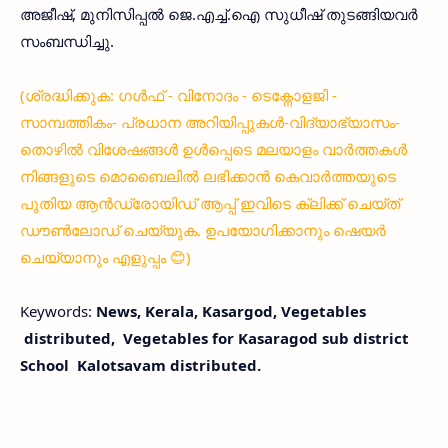
അജീഷ്, മുനിസിപ്പല്‍ ജെ.എച്ച്.ഐ സുധീഷ് തുടങ്ങിയവര്‍
സംബന്ധിച്ചു.
(ശ്രദ്ധിക്കുക: ഗൾഫ് - വിനോദം - ടെക്നോളജി -
സാമ്പത്തികം- പ്രധാന അറിയിപ്പുകൾ-വിദ്യാഭ്യാസം-
തൊഴിൽ വിശേഷങ്ങൾ ഉൾപ്പെടെ മലയാളം വാർത്തകൾ
നിങ്ങളുടെ മൊബൈലിൽ ലഭിക്കാൻ കെവാർത്തയുടെ
പുതിയ ആൻഡ്രോയിഡ് ആപ്പ് ഇവിടെ ക്ലിക്ക് ചെയ്ത്
ഡൗൺലോഡ് ചെയ്യുക. ഉപയോഗിക്കാനും ഷെയർ
ചെയ്യാനും എളുപ്പം 😊)
Keywords:
News, Kerala, Kasargod,
Vegetables
distributed,
Vegetables for Kasaragod sub district
School Kalotsavam distributed.