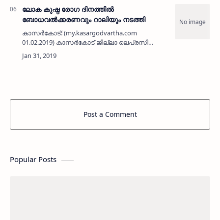
ലോക കുഷ്ഠ രോഗ ദിനത്തില്‍
ബോധവല്‍ക്കരണവും റാലിയും നടത്തി
കാസര്‍കോട്: (my.kasargodvartha.com
01.02.2019) കാസര്‍കോട് ജില്ലാ ലെപ്രസി
യൂണിറ്റ് ചട്ടഞ്ചാല്‍ പ്രാഥമീകാരോഗ്യ
കേന്ദ്രവും സഅദിയ്യ ഹൈസ്‌കൂള്‍
സഅദാബാദും സംയുക്തമായി കുഷ്ഠ രോ…
Post a Comment
Popular Posts