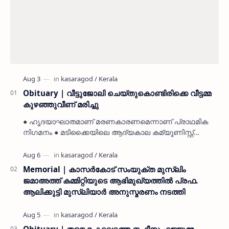
Obituary | വീട്ടുജോലി ചെയ്തുകൊണ്ടിരിക്കെ വീട്ടമ്മ
കുഴഞ്ഞുവീണ് മരിച്ചു
● ഹൃദയാഘാതമാണ് മരണകാരണമെന്നാണ് പ്രാഥമിക
നിഗമനം ● മടിക്കൈയിലെ ആദ്യകാല കമ്യൂണിസ്റ്റ്
പ്രവർത്തകരായ രാമൻ്റെയും ചിരുതേയിയുടെയും
മകളാണ് ● വിവരമറിഞ്ഞ് ജനപ്ര…
Memorial | കാസർകോട് സംയുക്ത മുസ്ലിം
ജമാഅത്ത് കമ്മിറ്റിയുടെ ആഭിമുഖ്യത്തിൽ പ്രഫ.
ആലിക്കുട്ടി മുസ്ലിയാർ അനുസ്മരണം നടത്തി
Obituary | തളങ്കര കടവത്തെ നഫീസ ഹജ്ജുമ്മ