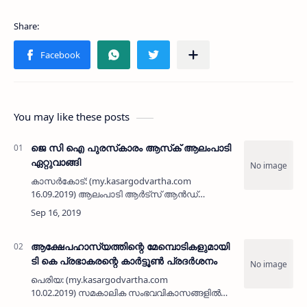
You may like these posts
ജെ സി ഐ പുരസ്‌കാരം ആസ്‌ക് ആലംപാടി
ഏറ്റുവാങ്ങി
കാസര്‍കോട്: (my.kasargodvartha.com
16.09.2019) ആലംപാടി ആര്‍ട്സ് ആന്‍ഡ്
സ്പോര്‍ട്സ് ക്ലബിന് ജെ സി ഐ കാസര്‍കോട്
ഏര്‍പ്പെടുത്തിയ പുരസ്‌കാരം ക്ലബ്
ഭാരവാഹികള്‍ ഏറ്റുവാങ്ങി. കാസര്‍കോട് …
ആക്ഷേപഹാസ്യത്തിന്റെ മേമ്പൊടികളുമായി
ടി കെ പ്രഭാകരന്റെ കാര്‍ട്ടൂണ്‍ പ്രദര്‍ശനം
പെരിയ: (my.kasargodvartha.com
10.02.2019) സമകാലിക സംഭവവികാസങ്ങളില്‍
ആക്ഷേപഹാസ്യത്തിന്റെ മേമ്പൊടികള്‍ ചേര്‍ത്ത്