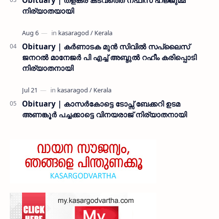
നിര്യാതയായി
Obituary | കർണാടക മുൻ സിവില്‍ സപ്ലൈസ്
ജനറൽ മാനേജർ പി എച്ച് അബ്ദുൽ റഹീം കരിപ്പൊടി
നിര്യാതനായി
Obituary | കാസർകോട്ടെ ടോപ്സ് ബേക്കറി ഉടമ
അണങ്കൂർ പച്ചക്കാട്ടെ വിനയരാജ് നിര്യാതനായി