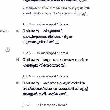
മുസ്ലിയാർ അനുസ്മരണം നടത്തി
● തളങ്കര മാലിക് ദിനാർ വലിയ ജുമുഅത്ത്
പള്ളിയിൽ വെച്ചാണ് പ്രാർഥനാ സദസ്സ്
ഒരുക്കിയത് ● സമസ്ത ട്രഷറർ കൊയ്യോട്
ഉമർ മുസ്ലിയാർ പരിപാടിക്ക് നേതൃത്വം
നൽകി കാസ…
ews,
Obituary | വീട്ടുജോലി
ചെയ്തുകൊണ്ടിരിക്കെ വീട്ടമ്മ
കുഴഞ്ഞുവീണ് മരിച്ചു
Obituary | തളങ്കര കടവത്തെ നഫീസ
ഹജ്ജുമ്മ നിര്യാതയായി
Obituary | കർണാടക മുൻ സിവില്‍
സപ്ലൈസ് ജനറൽ മാനേജർ പി എച്ച്
അബ്ദുൽ റഹീം കരിപ്പൊടി
നിര്യാതനായി