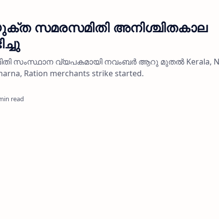
ംയുക്ത സമരസമിതി അനിശ്ചിതകാല
്ചു
ി സംസ്ഥാന വ്യപകമായി നവംബര്‍ ആറു മുതല്‍ Kerala, N
harna, Ration merchants strike started.
min read