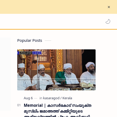
Popular Posts
Memorial | കാസർകോട് സംയുക്ത
മുസ്ലിം ജമാഅത്ത് കമ്മിറ്റിയുടെ
ആഭിമുഖ്യത്തിൽ പ്രഫ. ആലിക്കുട്ടി