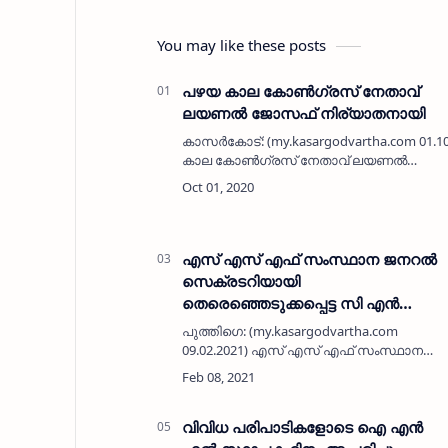
You may like these posts
പഴയ കാല കോൺഗ്രസ്‌ നേതാവ്
ലയണൽ ജോസഫ് നിര്യാതനായി
കാസർകോട്: (my.kasargodvartha.com 01.1
കാല കോൺഗ്രസ്‌ നേതാവ് ലയണൽ
ജോസഫ്
നിര്യാതനായി. കാസർകോട് ജില്ലയിലെ
കെ കെ എൻ ടി സി യുടെ
പ്രസിഡണ്ടായിര…
എസ് എസ് എഫ്‌ സംസ്ഥാന ജനറല്‍
സെക്രടറിയായി
തെരെഞ്ഞെടുക്കപ്പെട്ട സി എന്‍
ജഅ്ഫറിന് മുഹിമ്മാതില്‍ സ്വീകരണം
പുത്തിഗെ: (my.kasargodvartha.com
09.02.2021) എസ് എസ് എഫ്‌ സംസ്ഥാന
ജനറല്‍ സെക്രടറിയായി
തെരെഞ്ഞെടുക്കപ്പെട്ട സി എന്‍ ജഅ്ഫറിന്
മുഹിമ്മാതില്‍ സ്വീകരണം നല്‍കി.
ഫാസിസത്തെ പ്രതിരോധിക്കേണ്…
വിവിധ പരിപാടികളോടെ ഐ എൻ