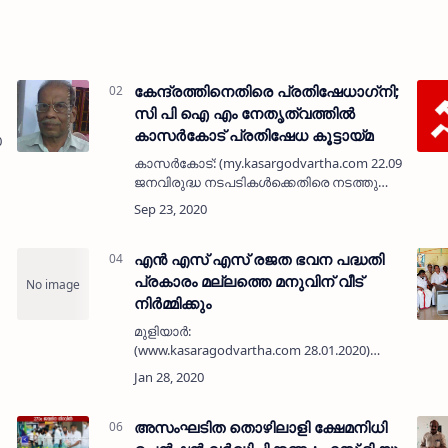
കേന്ദ്രത്തിനെതിരെ പ്രതിഷേധാഗ്‌നി;
സി പി ഐ എം നേതൃത്വത്തിൽ
കാസർകോട്‌ പ്രതിഷേധ കൂട്ടായ്‌മ
0.2020) പപഴയ
കാസർകോട്‌: (my.kasargodvartha.com 22.09.2020) ക
ജനവിരുദ്ധ നടപടികൾക്കെതിരെ നടത്തുന്ന
രാജ്യവ്യാപകപ്രക്ഷോഭത്തിന്റെ ഭാഗമായി
സി പി ഐ എം നേതൃത്വത്തിൽ ക…
എന്‍ എസ് എസ് രജത ഭവന പദ്ധതി
പ്രകാരം മല്ലത്തെ മനുവിന് വീട്
നിര്‍മ്മിക്കും
മുളിയാര്‍:
(www.kasaragodvartha.com 28.01.2020)
ഇരിയണ്ണി ഗവ. വൊക്കേഷണല്‍ ഹയര്‍
സെക്കന്‍ഡറി സ്‌കൂള്‍ യൂണിറ്റ് നാഷണല്‍
സര്‍വ്വീസ് സ്‌കീം പൊതു
സഹകരണത്തോടെ നിര്‍മിച്ചു നല്‍കുന്ന…
അസംഘടിത തൊഴിലാളി ക്ഷേമനിധി