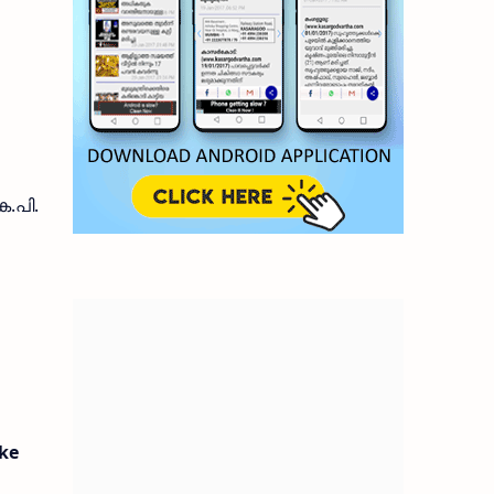
െ.പി.
ike