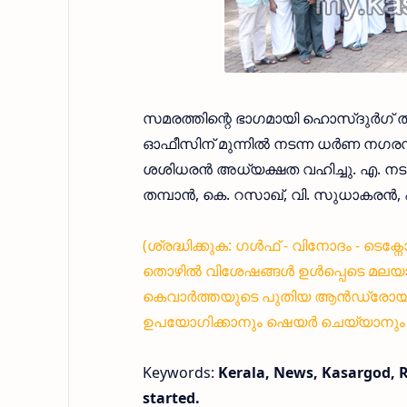
സമരത്തിന്റെ ഭാഗമായി ഹൊസ്ദുര്‍ഗ് താ
ഓഫീസിന് മുന്നില്‍ നടന്ന ധര്‍ണ നഗരസ
ശശിധരന്‍ അധ്യക്ഷത വഹിച്ചു. എ. നടരാജന
തമ്പാന്‍, കെ. റസാഖ്, വി. സുധാകരന്‍,
(ശ്രദ്ധിക്കുക: ഗൾഫ് - വിനോദം - ടെക
തൊഴിൽ വിശേഷങ്ങൾ ഉൾപ്പെടെ മലയാ
കെവാർത്തയുടെ പുതിയ ആൻഡ്രോയിഡ്
ഉപയോഗിക്കാനും ഷെയർ ചെയ്യാനും എ
Keywords:
Kerala, News, Kasargod, R
started.