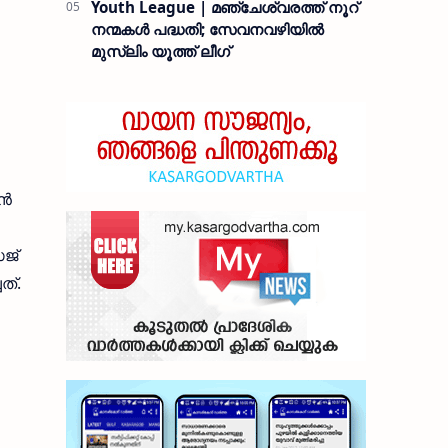
Youth League | മഞ്ചേശ്വരത്ത് നൂറ്
നന്മകൾ പദ്ധതി; സേവനവഴിയിൽ
മുസ്ലിം യൂത്ത് ലീഗ്
്‍
േജ്
ത്.