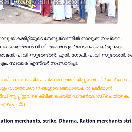
ലൂക്ക് കമ്മിറ്റിയുടെ നേതൃത്വത്തില്‍ താലൂക്ക് സപ്ലൈ
ഭ ചെയര്‍മാന്‍ വി.വി. രമേശന്‍ ഉദ്ഘാടനം ചെയ്തു. കെ.
്‍, പി.വി. സുരേന്ദ്രന്‍, എന്‍. ഗോപി, പി.വി. സുരേശന്‍, ക
 എം. സുരേഷ് എന്നിവര്‍ സംസാരിച്ചു.
്നോളജി - സാമ്പത്തികം- പ്രധാന അറിയിപ്പുകൾ-വിദ്യാഭ്യാസം-
ളം വാർത്തകൾ നിങ്ങളുടെ മൊബൈലിൽ ലഭിക്കാൻ
 ആപ്പ് ഇവിടെ ക്ലിക്ക് ചെയ്ത് ഡൗൺലോഡ് ചെയ്യുക.
ളുപ്പം 😊)
ation merchants, strike, Dharna, Ration merchants str