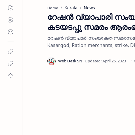
Kerala
News
Home
റേഷന്‍ വ്യാപാരി സ
കടയടപ്പു സമരം ആരംഭിച
റേഷന്‍ വ്യാപാരി സംയുകത സമരസമിത
Kasargod, Ration merchants, strike, D
1 