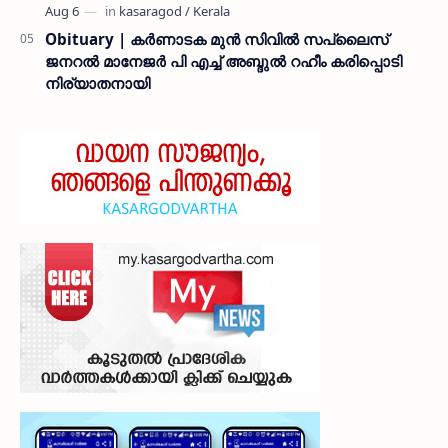
Obituary | കർണാടക മുൻ സിവില്‍ സപ്ലൈസ്
ജനറൽ മാനേജർ പി എച്ച് അബ്ദുൽ റഹീം കരിപ്പൊടി
നിര്യാതനായി