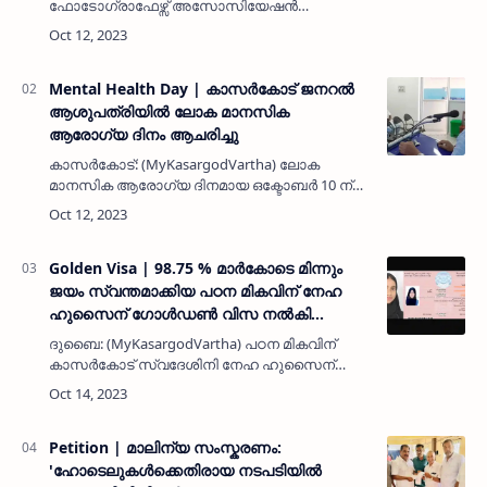
ഫോടോഗ്രാഫേഴ്സ് അസോസിയേഷൻ
കാസർകോട് മേഖലാ സമ്മേളനം ചൊവ്വാഴ്ച
രാവിലെ 10 മണിക്ക് സമാപിച്ചു. മേഖല
പ്രസിഡണ്ട് പതാക ഉയർത്തിക്കൊണ്ട് ആരംഭിച്ച
പൊതുസമ്മേ…
Mental Health Day | കാസർകോട് ജനറൽ
ആശുപത്രിയിൽ ലോക മാനസിക
ആരോഗ്യ ദിനം ആചരിച്ചു
കാസർകോട്: (MyKasargodVartha) ലോക
മാനസിക ആരോഗ്യ ദിനമായ ഒക്ടോബർ 10 ന്
കാസറഗോഡ് ജനറൽ ആശുപത്രിയിൽ
മാനസിക ആരോഗ്യ ദിനം ആചരിച്ചു. ഇതിന്റെ
ഭാഗമായി ബോധവൽക്കരണ ക്ലാസ്സ്
സംഘടിപ്പിച്ചു. ആശുപത…
Golden Visa | 98.75 % മാർകോടെ മിന്നും
ജയം സ്വന്തമാക്കിയ പഠന മികവിന് നേഹ
ഹുസൈന് ഗോൾഡൺ വിസ നൽകി
ആദരവ്
ദുബൈ: (MyKasargodVartha) പഠന മികവിന്
കാസർകോട് സ്വദേശിനി നേഹ ഹുസൈന്
ഗോൾഡൺ വിസ നൽകി ആദരവ്. ദുബൈ ന്യൂ
ഇന്ത്യൻ മോഡൽ സ്‌കൂൾ
വിദ്യാർഥിനിയായിരുന്ന നേഹ ഇക്കഴിഞ്ഞ പ്ലസ്
ടു (കൊമേഴ്‌സ്) പരീക്…
Petition | മാലിന്യ സംസ്കരണം:
'ഹോടെലുകൾക്കെതിരായ നടപടിയിൽ