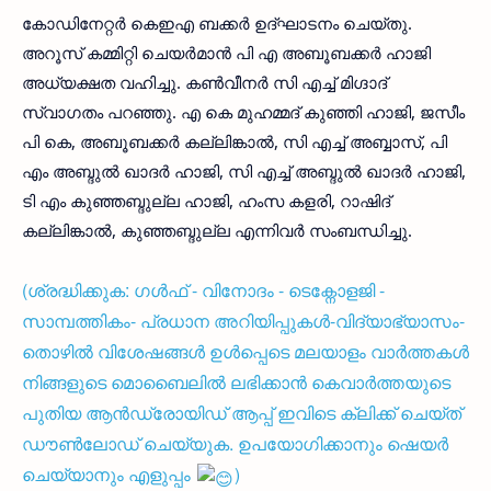
കോഡിനേറ്റര്‍ കെഇഎ ബക്കര്‍ ഉദ്ഘാടനം ചെയ്തു.
അറൂസ് കമ്മിറ്റി ചെയര്‍മാന്‍ പി എ അബൂബക്കര്‍ ഹാജി
അധ്യക്ഷത വഹിച്ചു. കണ്‍വീനര്‍ സി എച്ച് മിഗ്ദാദ്
സ്വാഗതം പറഞ്ഞു. എ കെ മുഹമ്മദ് കുഞ്ഞി ഹാജി, ജസീം
പി കെ, അബൂബക്കര്‍ കല്ലിങ്കാല്‍, സി എച്ച് അബ്ബാസ്, പി
എം അബ്ദുല്‍ ഖാദര്‍ ഹാജി, സി എച്ച് അബ്ദുല്‍ ഖാദര്‍ ഹാജി,
ടി എം കുഞ്ഞബ്ദുല്ല ഹാജി, ഹംസ കളരി, റാഷിദ്
കല്ലിങ്കാല്‍, കുഞ്ഞബ്ദുല്ല എന്നിവര്‍ സംബന്ധിച്ചു.
(ശ്രദ്ധിക്കുക: ഗൾഫ് - വിനോദം - ടെക്നോളജി -
സാമ്പത്തികം- പ്രധാന അറിയിപ്പുകൾ-വിദ്യാഭ്യാസം-
തൊഴിൽ വിശേഷങ്ങൾ ഉൾപ്പെടെ മലയാളം വാർത്തകൾ
നിങ്ങളുടെ മൊബൈലിൽ ലഭിക്കാൻ കെവാർത്തയുടെ
പുതിയ ആൻഡ്രോയിഡ് ആപ്പ് ഇവിടെ ക്ലിക്ക് ചെയ്ത്
ഡൗൺലോഡ് ചെയ്യുക. ഉപയോഗിക്കാനും ഷെയർ
ചെയ്യാനും എളുപ്പം
)