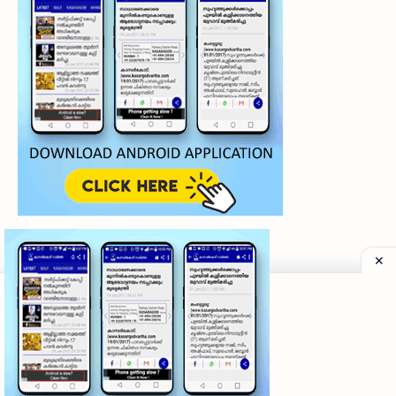
©
2026
‧
My Kasaragod Vartha | LATEST KASARAGOD LOCAL NE
Privacy Policy
|
Grievance Redressal