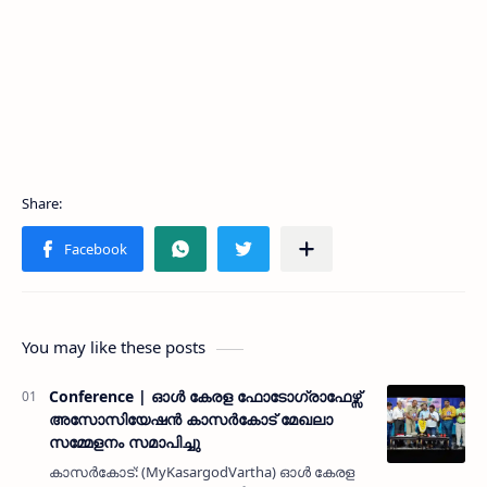
You may like these posts
Conference | ഓൾ കേരള ഫോടോഗ്രാഫേഴ്സ്
അസോസിയേഷൻ കാസർകോട് മേഖലാ
സമ്മേളനം സമാപിച്ചു
കാസർകോട്: (MyKasargodVartha) ഓൾ കേരള