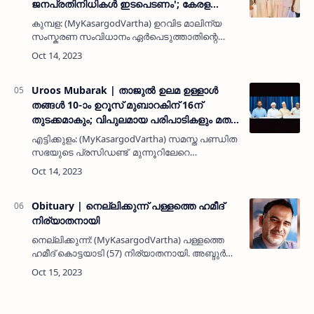
ജനപ്രതിനിധികൾ ഇടപെടണം'; കേരള
ഹോടെൽ ആൻഡ് റസ്റ്റോറന്റ്
കുമ്പള: (MyKasargodVartha) ഉറവിട മാലിന്യ
അസോസിയേഷൻ
സംസ്കരണ സംവിധാനം ഏർപെടുത്താതിന്റെ
പേരിൽ ഹോടെലുകൾക്ക് വൻ പിഴ ശിക്ഷ
അടക്കമുള്ള നടപടികൾ തദ്ദേശസ്വയംഭരണ
സ്ഥാപനങ്ങള്ളിൽ നിന്നും നേരിടേണ്ടി വരുന്…
Uroos Mubarak | താജുല്‍ ഉലമ ഉള്ളാള്‍
തങ്ങള്‍ 10-ാം ഉറൂസ് മുബാറകിന് 16ന്
തുടക്കമാകും; വിപുലമായ പരിപാടികളും മത
പ്രഭാഷണ പരമ്പരയും നടക്കും
എട്ടിക്കുളം: (MyKasargodVartha) സമസ്ത പണ്ഡിത
സഭയുടെ പ്രസിഡണ്ട് മുന്നൂറിലേറെ
മഹല്ലുകളുടെ ഖാസി തുടങ്ങിയ നിലകളില്‍ ഏഴു
പതിറ്റാണ്ട് കാലം സമുദായത്തിന് ആര്‍ജ്ജവ
നേതൃത്വം നല്‍കിയ താ…
Obituary | നെല്ലിക്കുന്ന് പള്ളത്തെ ഹമീദ്
നിര്യാതനായി
നെല്ലിക്കുന്ന്: (MyKasargodVartha) പള്ളത്തെ
ഹമീദ് കൊട്ടയാടി (57) നിര്യാതനായി. അബ്ദുര്‍
റഹ്മാന്‍ - ആമിന ദമ്പതികളുടെ മകനാണ്. ഭാര്യ:
റസീന. മക്കള്‍: മുഹമ്മദ്, അബ്ദുല്ല, അബ്ദുര്‍
റഹ്മാന…