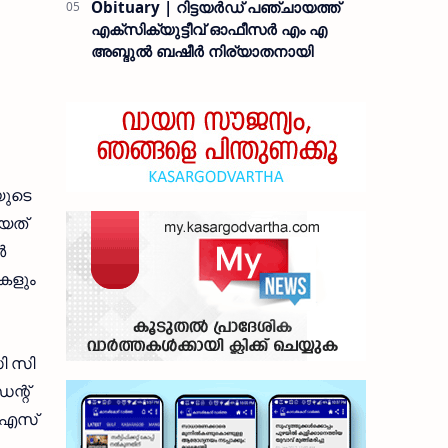
Obituary | റിട്ടയർഡ് പഞ്ചായത്ത്
എക്സിക്യുട്ടീവ് ഓഫീസർ എം എ
അബ്ദുൽ ബഷീർ നിര്യാതനായി
യുടെ
ിയത്
‍
ികളും
ി സി
ന്റ്
ി എസ്