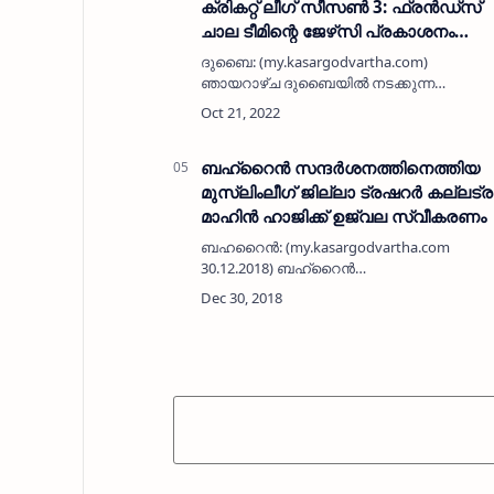
ക്രികറ്റ് ലീഗ് സീസൺ 3: ഫ്രൻഡ്സ്
ചാല ടീമിന്റെ ജേഴ്‌സി പ്രകാശനം
ചെയ്തു
ദുബൈ: (my.kasargodvartha.com)
ഞായറാഴ്ച ദുബൈയിൽ നടക്കുന്ന
ഫ്രൻഡ്സ് ക്രികറ്റ് ലീഗ് സീസൺ 3
ടൂർണമെന്റിൽ മത്സരിക്കുന്ന ഫ്രൻഡ്സ്
ചാല ടീമിന്റെ ജേഴ്‌സി പ്രകാശനം ചെയ്തു.
യുഎഇയിലെ പ്രമുഖ വ്യ…
ബഹ്‌റൈന്‍ സന്ദര്‍ശനത്തിനെത്തിയ
മുസ്ലിംലീഗ് ജില്ലാ ട്രഷറര്‍ കല്ലട്ര
മാഹിന്‍ ഹാജിക്ക് ഉജ്വല സ്വീകരണം
ബഹറൈന്‍: (my.kasargodvartha.com
30.12.2018) ബഹ്‌റൈന്‍
സന്ദര്‍ശനത്തിനെത്തിയ മുസ്ലിംലീഗ്
കാസര്‍കോട് ജില്ലാ ട്രഷറര്‍ കല്ലട്ര
മാഹിന്‍ ഹാജിക്ക് ഉജ്വല സ്വീകരണം.
വിവിധയിടങ്ങളിലായി ക…