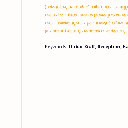
(ശ്രദ്ധിക്കുക: ഗൾഫ് - വിനോദം - ടെക
തൊഴിൽ വിശേഷങ്ങൾ ഉൾപ്പെടെ മലയാ
കെവാർത്തയുടെ പുതിയ ആൻഡ്രോയിഡ്
ഉപയോഗിക്കാനും ഷെയർ ചെയ്യാനും എ
Keywords
: Dubai, Gulf, Reception, 