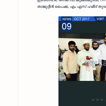
താജുദ്ദീന്‍ പൈക്ക, എം എസ് ഹമീദ് തുടങ