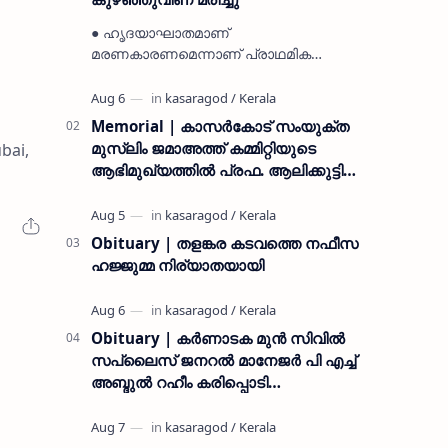
● ഹൃദയാഘാതമാണ്
മരണകാരണമെന്നാണ് പ്രാഥമിക
നിഗമനം ● മടിക്കൈയിലെ ആദ്യകാല
കമ്യൂണിസ്റ്റ് പ്രവർത്തകരായ
രാമൻ്റെയും ചിരുതേയിയുടെയും
Memorial | കാസർകോട് സംയുക്ത
മകളാണ് ● വിവരമറിഞ്ഞ് ജനപ്ര…
മുസ്ലിം ജമാഅത്ത് കമ്മിറ്റിയുടെ
bai,
ആഭിമുഖ്യത്തിൽ പ്രഫ. ആലിക്കുട്ടി
മുസ്ലിയാർ അനുസ്മരണം നടത്തി
Obituary | തളങ്കര കടവത്തെ നഫീസ
ഹജ്ജുമ്മ നിര്യാതയായി
Obituary | കർണാടക മുൻ സിവില്‍
സപ്ലൈസ് ജനറൽ മാനേജർ പി എച്ച്
അബ്ദുൽ റഹീം കരിപ്പൊടി
നിര്യാതനായി