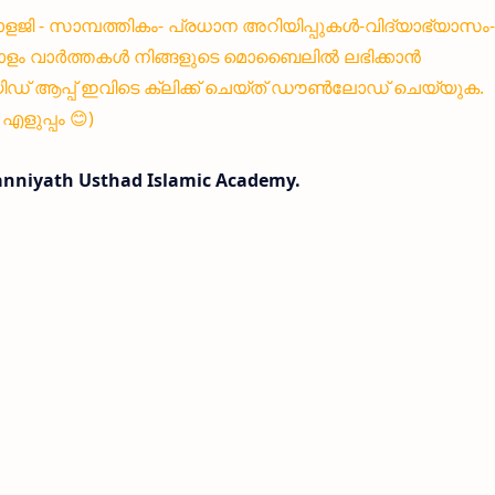
്നോളജി - സാമ്പത്തികം- പ്രധാന അറിയിപ്പുകൾ-വിദ്യാഭ്യാസം-
ളം വാർത്തകൾ നിങ്ങളുടെ മൊബൈലിൽ ലഭിക്കാൻ
 ആപ്പ് ഇവിടെ ക്ലിക്ക് ചെയ്ത് ഡൗൺലോഡ് ചെയ്യുക.
ളുപ്പം 😊)
Kanniyath Usthad Islamic Academy.