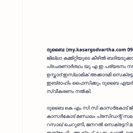
ദുബൈ: (my.kasargodvartha.com 09.
ജില്ലാ കമ്മിറ്റിയുടെ കീഴില്‍ ബദിയടുക്
പ്രചരണാര്‍ത്ഥം യു എ ഇ പര്യടനം നടത
ഉസ്താദ് ഇസ്ലാമിക് അക്കാദമി സെക്രട്ട
ഇബ്രാഹിം ഫൈസിക്കും ദുബൈ എയര്‍പോര
സ്വീകരണം നല്‍കി.
ദുബൈ കെ എം സി സി കാസര്‍കോട് ജി
കാസര്‍കോട് മണ്ഡലം പ്രസിഡന്റ് സലാം 
റസാഖ് ചെറൂണി, ജനറല്‍ സെക്രട്ടറി 
ഇബ്രാഹിം, അഷ്‌റഫ് കുക്കംകൂടല്‍, റ