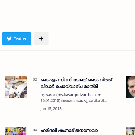
കെ.എം.സി.സി ടോക്ക് ടൈം വിത്ത്
ലീഡര്‍ ചൊവ്വാഴ്ച രാത്രി
ദുബൈ: (my.kasargodvartha.com
16.01.2018) ദുബൈ കെ.എം.സി.സി
കാസര്‍കോട് മണ്ഡലം കമ്മറ്റി
സംഘടിപ്പിക്കുന്ന ടോക്ക് ടൈം വിത്ത് ലീഡര്‍
പ്രോഗ്രാം ചൊവ്വാഴ്ച രാത്രി 10 മണിക്ക്
അല…
ഹമീദലി ഷംനാട് ജനസേവാ