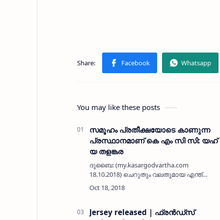
You may like these posts
സമൂഹം പ്രതീക്ഷയോടെ കാണുന്ന
പ്രസ്ഥാനമാണ് കെ എം സി സി: യഹ്
യ തളങ്കര
ദുബൈ: (my.kasargodvartha.com
18.10.2018) ചെറുതും വലതുമായ എന്ത്
ആവിശ്യങ്ങള്‍ ഉണ്ടായാലും സമൂഹം
പ്രതീക്ഷയോടെ ആദ്യം ഓടിയെത്തുന്ന
പ്രസ്ഥാനമാണ് കെ എം സി സി എന്നും
സമൂഹത്തിലെ ക…
Jersey released | ഫ്രൻഡ്സ്