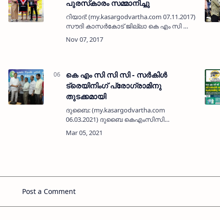
പുരസ്‌കാരം സമ്മാനിച്ചു
റിയാദ്: (my.kasargodvartha.com 07.11.2017)
സൗദി കാസര്‍കോട് ജില്ലാ കെ എം സി സി
കിഴക്കന്‍ പ്രവിശ്യാ കമ്മിറ്റിയുടെ ഹമീദലി
ഷംനാട് ജനസേവാ പുരസ്‌കാരം
സാമൂഹ്യസേവന രംഗത്ത് സ്തുത്യര്‍ഹമായ
…
കെ എം സി സി സി - സര്‍കിള്‍
ട്രെയിനിംഗ് പ്രോഗ്രാമിനു
തുടക്കമായി
ദുബൈ: (my.kasargodvartha.com
06.03.2021) ദുബൈ കെഎംസിസി
കാസര്‍കോട് ജില്ലാ കമിറ്റിയുടെ
എഡ്യുകേഷന്‍ & കരിയര്‍ സെല്ലിനു
കീഴിലായി സി ജിയുമായി സഹകരിച്ച് കൊണ്ട്
കേന്ദ്ര സംസ്ഥാന ജോലിയി…
Post a Comment