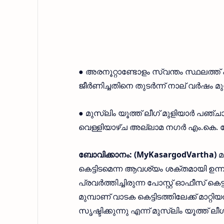
● അരനൂറ്റാണ്ടോളം സ്വന്തം സ്ഥലത്ത് പ്
ജീർണിച്ചതിനെ തുടർന്ന് നാല് വർഷം മുമ്
● മുസ്ലിം യൂത്ത് ലീഗ് മുളിയാർ പഞ്
വെള്ളിയാഴ്ച അല്ലാമ നഗർ എം.കെ. കോ
ബോവിക്കാനം: (MyKasargodVartha)
മ
കെട്ടിടമെന്ന ആവശ്യം ശക്തമായി ഉന്നയി
പ്രവർത്തിച്ചിരുന്ന പോസ്റ്റ് ഓഫീസ് കെ
മുമ്പാണ് വാടക കെട്ടിടത്തിലേക്ക് മാറ
സൃഷ്ടിക്കുന്നു എന്ന് മുസ്ലിം യൂത്ത് 