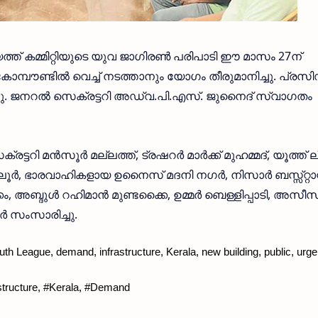
യത്ത് കമ്മിറ്റിയുടെ യുവ ജാഗിരൺ പരിപാടി ഈ മാസം 27ന്
്പൗണ്ടിൽ വെച്ച് നടത്താനും യോഗം തീരുമാനിച്ചു. പ്രസി
്ചു. ജനറൽ സെക്രട്ടറി അഡ്വ.പി.എസ്. ജുനൈദ് സ്വാഗതം
്ടറി മൻസൂർ മല്ലത്ത്, ട്രഷറർ മാർക്ക് മുഹമ്മദ്, യൂത്ത് ല
ർ, ഭാരവാഹികളായ ഉനൈസ് മദനി നഗർ, നിസാർ ബസ്സ്റ്റാന്റ
കം, അബ്ദുൾ റഹിമാൻ മുണ്ടക്കൈ, ഉമ്മർ ബെള്ളിപ്പാടി, അസീസ
 സംസാരിച്ചു.
outh League, demand, infrastructure, Kerala, new building, public, urge
astructure, #Kerala, #Demand