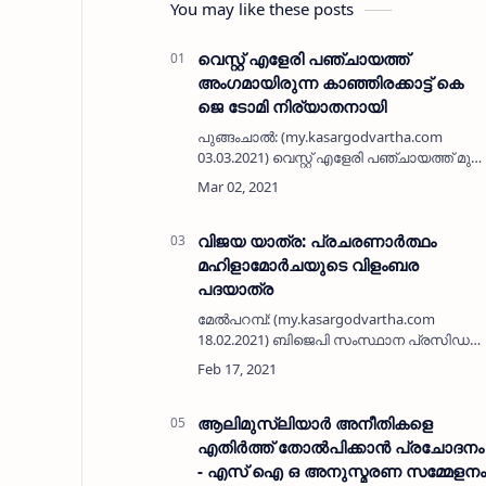
You may like these posts
വെസ്റ്റ് എളേരി പഞ്ചായത്ത്
അംഗമായിരുന്ന കാഞ്ഞിരക്കാട്ട് കെ
ജെ ടോമി നിര്യാതനായി
പുങ്ങംചാല്‍: (my.kasargodvartha.com
03.03.2021) വെസ്റ്റ് എളേരി പഞ്ചായത്ത് മുന്‍
അംഗം കരുവങ്കയത്തെ കാഞ്ഞിരക്കാട്ട് കെ
ജെ ടോമി (62) നിര്യാതനായി. സിപിഎം
പറമ്പ ലോകല്‍ കമിറ്റി അംഗമായിരു…
വിജയ യാത്ര: പ്രചരണാര്‍ത്ഥം
മഹിളാമോര്‍ചയുടെ വിളംബര
പദയാത്ര
മേല്‍പറമ്പ്: (my.kasargodvartha.com
18.02.2021) ബിജെപി സംസ്ഥാന പ്രസിഡന്റ്
കെ സുരേന്ദ്രന്‍ നയിക്കുന്ന വിജയ
യാത്രയുടെ പ്രചരണാര്‍ത്ഥം മഹിളാമോര്‍ച
ചെമ്മനാട് പഞ്ചായത്ത് കമിറ്റി വിളംബര പ…
ആലിമുസ്ലിയാർ അനീതികളെ
എതിർത്ത് തോൽപിക്കാൻ പ്രചോദനം
- എസ് ഐ ഒ അനുസ്മരണ സമ്മേളനം