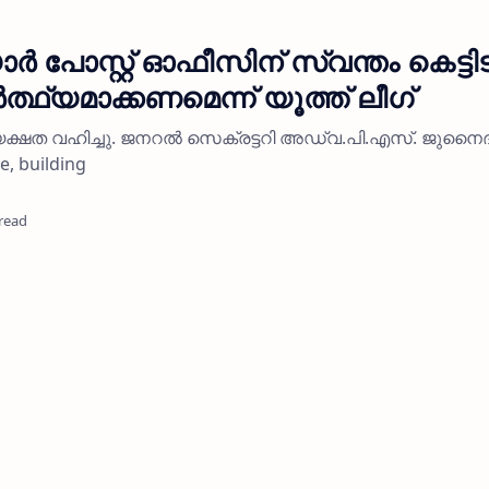
ാർ പോസ്റ്റ് ഓഫീസിന് സ്വന്തം കെട്ടി
ഥ്യമാക്കണമെന്ന് യൂത്ത് ലീഗ്
യക്ഷത വഹിച്ചു. ജനറൽ സെക്രട്ടറി അഡ്വ.പി.എസ്. ജുനൈദ
, building
read