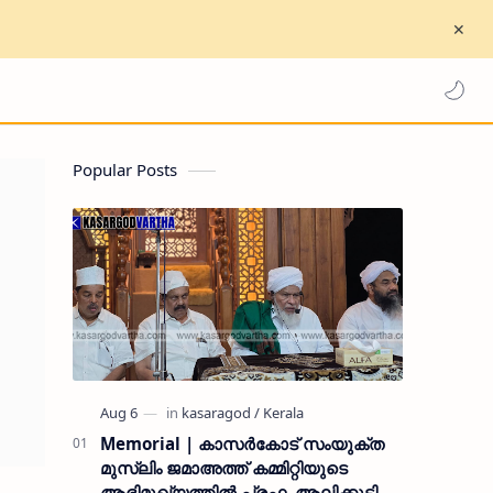
Popular Posts
Memorial | കാസർകോട് സംയുക്ത
മുസ്ലിം ജമാഅത്ത് കമ്മിറ്റിയുടെ
ആഭിമുഖ്യത്തിൽ പ്രഫ. ആലിക്കുട്ടി