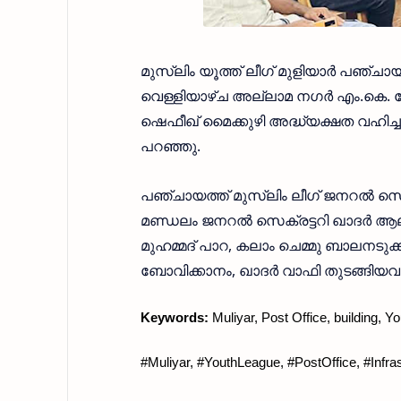
മുസ്ലിം യൂത്ത് ലീഗ് മുളിയാർ പഞ്ചാ
വെള്ളിയാഴ്ച അല്ലാമ നഗർ എം.കെ. കോമ
ഷെഫീഖ് മൈക്കുഴി അദ്ധ്യക്ഷത വഹിച
പറഞ്ഞു.
പഞ്ചായത്ത് മുസ്ലിം ലീഗ് ജനറൽ സെക്രട
മണ്ഡലം ജനറൽ സെക്രട്ടറി ഖാദർ ആലൂ
മുഹമ്മദ് പാറ, കലാം ചെമ്മു ബാലനടുക്
ബോവിക്കാനം, ഖാദർ വാഫി തുടങ്ങിയവർ
Keywords:
 Muliyar, Post Office, building, Y
#Muliyar, #YouthLeague, #PostOffice, #Infr