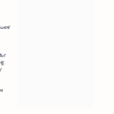
ഡണ്ട്
ീഗ്
്,
്
nt