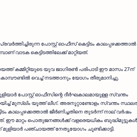
രവർത്തിച്ചിരുന്ന പോസ്റ്റ് ഓഫീസ് കെട്ടിടം കാലപ്പഴക്കത്താൽ
പാണ് വാടക കെട്ടിടത്തിലേക്ക് മാറ്റിയത്.
ചായത്ത് കമ്മിറ്റിയുടെ യുവ ജാഗിരൺ പരിപാടി ഈ മാസം 27ന്
മ്പൗണ്ടിൽ വെച്ച് നടത്താനും യോഗം തീരുമാനിച്ചു.
ുളിയാർ പോസ്റ്റ് ഓഫീസിന്റെ ദീർഘകാലമായുള്ള സ്വന്തം
ച്ച് മുസ്ലിം യൂത്ത് ലീഗ്. അരനൂറ്റാണ്ടോളം സ്വന്തം സ്ഥലത
ട്ടിടം കാലപ്പഴക്കത്താൽ ജീർണിച്ചതിനെ തുടർന്ന് നാല് വർഷം
്റിയത്. ഈ മാറ്റം പൊതുജനങ്ങൾക്ക് വളരെയധികം ബുദ്ധിമുട്ടുക
ലീഗ് മുളിയാർ പഞ്ചായത്ത് നേതൃയോഗം ചൂണ്ടിക്കാട്ടി.