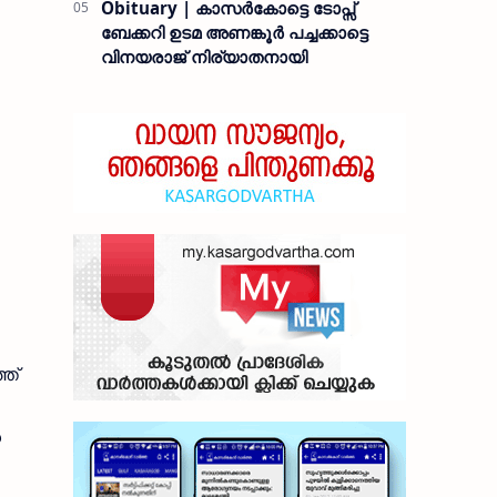
Obituary | കാസർകോട്ടെ ടോപ്സ്
ബേക്കറി ഉടമ അണങ്കൂർ പച്ചക്കാട്ടെ
വിനയരാജ് നിര്യാതനായി
്ത്
ൾ