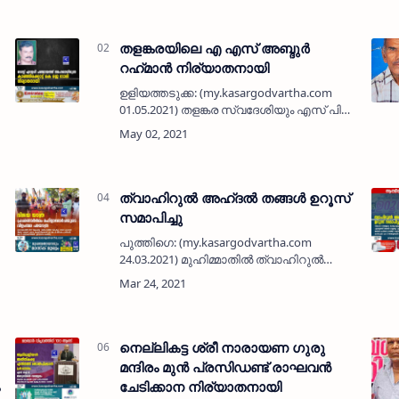
തളങ്കരയിലെ എ എസ് അബ്ദുർ
റഹ്‌മാൻ നിര്യാതനായി
ഉളിയത്തടുക്ക: (my.kasargodvartha.com
01.05.2021) തളങ്കര സ്വദേശിയും എസ് പി
നഗറിലെ താമസക്കാരനുമായ അബ്ദുർ
റഹ്‌മാൻ എ എസ് (74) നിര്യാതനായി.
പരേതരായ സുലൈമാൻ പാളികൾ-ആമിന
എന്നിവരുടെ മ…
ത്വാഹിറുൽ അഹ്ദൽ തങ്ങള്‍ ഉറൂസ്
സമാപിച്ചു
പുത്തിഗെ: (my.kasargodvartha.com
24.03.2021) മുഹിമ്മാതിൽ ത്വാഹിറുൽ
അഹ്ദൽ തങ്ങള്‍ ഉറൂസ് സമാപിച്ചു. അഞ്ച്
ദിനങ്ങളിലായി വിവിധ പരിപാടികളോടെ
നടന്ന ഉറൂസിന് ആത്മീയ
സമ്മേളനത്തോടെയാണ് തിരശീ…
നെല്ലികട്ട ശ്രീ നാരായണ ഗുരു
മന്ദിരം മുന്‍ പ്രസിഡണ്ട് രാഘവന്‍
ചേടിക്കാന നിര്യാതനായി