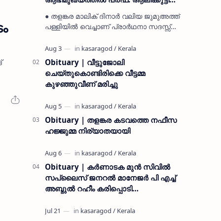
മുസ്ലിയാർ അനുസ്മരണം നടത്തി
● തളങ്കര മാലിക് ദിനാർ വലിയ ജുമുഅത്ത്
ടം
പള്ളിയിൽ വെച്ചാണ് പ്രാർഥനാ സദസ്സ്
ഒരുക്കിയത് ● സമസ്ത ട്രഷറർ കൊയ്യോട്
ഉമർ മുസ്ലിയാർ പരിപാടിക്ക് നേതൃത്വം
നൽകി കാസ…
്
Obituary | വീട്ടുജോലി
ചെയ്തുകൊണ്ടിരിക്കെ വീട്ടമ്മ
കുഴഞ്ഞുവീണ് മരിച്ചു
Obituary | തളങ്കര കടവത്തെ നഫീസ
ഹജ്ജുമ്മ നിര്യാതയായി
Obituary | കർണാടക മുൻ സിവില്‍
സപ്ലൈസ് ജനറൽ മാനേജർ പി എച്ച്
അബ്ദുൽ റഹീം കരിപ്പൊടി
നിര്യാതനായി