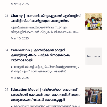
സാന്നിധ്യമായിരുന്നു. ● മൊഗ്രാൽ പുത്തൂർ
ഹയർ സെക്കൻഡറി സ്കൂൾ പി ടി എ പ്രസിഡണ്ട്,
വ്യാപാരി വ്യവസായി ഏകോപന സമിതി …
Charity | റംസാൻ കിറ്റുകളുമായി എമിറേറ്റ്സ്
ചാരിറ്റി വിംഗ് പെർളയുടെ കാരുണ്യം
എൺമകജെ പഞ്ചായത്തിലെ നൂറോളം
വീടുകളിൽ റംസാൻ കിറ്റുകൾ വിതരണം ചെയ്തു.
പന്ത്രണ്ട് വർഷമായി അർഹരായവരെ കണ്ടെത്തി
സഹായം നൽകുന്നു. സഹായം ലഭിച്ചവരുടെ
കണ്ണിലെ പ്രതീക്ഷ കൂട്ടായ്മയ്ക്ക് കര…
Celebration | കാസർകോട് റോട്ടറി
ക്ലബ്ബിന്റെ 40-ാം ചാർട്ടർ ദിനാഘോഷം
വർണാഭമായി
● റോട്ടറി ക്ലബ്ബിന്റെ മുൻ പ്രസിഡന്റുമാരെയും
ടി.ആർ.എഫ്. ദാതാക്കളെയും ചടങ്ങിൽ
ആദരിച്ചു. ● കേക്ക് മുറിക്കൽ, കുടുംബാംഗങ്ങളുടെ
ഒത്തുചേരൽ, വിവിധ തരത്തിലുള്ള വിനോദ
പരിപാടികൾ എന്നിവ ദ…
Education Model | വിദ്യാഭ്യാസരംഗത്ത്
മൊഗ്രാൽ മോഡൽ സംസ്ഥാനത്തിന് തന്നെ
മാതൃകയെന്ന് ബേബി ബാലകൃഷ്ണൻ
● മൊഗ്രാൽ സ്കൂളിൻ്റെ പ്രവർത്തനങ്ങൾ മികച്ച