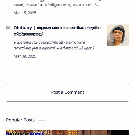
മാതൃകയാണ്. ● ഡിജിറ്റൽ മെനുവും സൗരോർജ്ജ
പദ്ധതിയും ശ്രദ്ധേയമാണ്. ● ഭിന്നശേഷി
വിദ്യാർത്ഥികൾക്കുള്ള പ്രത്യേക സമീപനം
പ്രശംസനീയം. …
Obituary | തളങ്കര ഖാസിലൈനിലെ ആമിന
നിര്യാതയായി
● പരേതരായ ശൗഖത് അലി - സൈനബ്
ദമ്പതികളുടെ മകളാണ്. ● ഭർത്താവ്: പി എസ്
അബ്ദുല്ല. ● തളങ്കര മാലിക് ദീനാർ ജുമാ മസ്ജിദ്
ഖബർസ്ഥാനിൽ ഖബറടക്കി. തളങ്കര:
(MyKasargodVartha) ഖാസിലൈൻ സൈനബ്
വില്…
Post a Comment
Popular Posts