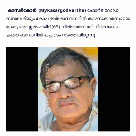
കാസർകോട്: (MyKasargodVartha)
ഫോർട് റോഡ്
സ്വദേശിയും കോപ ഇർശാദ് നഗറിൽ താമസക്കാരനുമായ
കോട്ട അബ്ദുൽ ഹമീദ് (65) നിര്യാതനായി. ദീർഘകാലം
ചക്കര ബസാറിൽ കച്ചവടം നടത്തിയിരുന്നു.