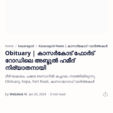
kasaragod
Kasaragod-News | കാസര്‍കോട് -വാര്‍ത്തകള്‍
Home
Obituary | കാസർകോട് ഫോർട്
റോഡിലെ അബ്ദുൽ ഹമീദ്
നിര്യാതനായി
ദീർഘകാലം ചക്കര ബസാറിൽ കച്ചവടം നടത്തിയിരുന്നു
Obituary, Kopa, Fort Road, കാസറഗോഡ് വാർത്തകൾ
0 min read