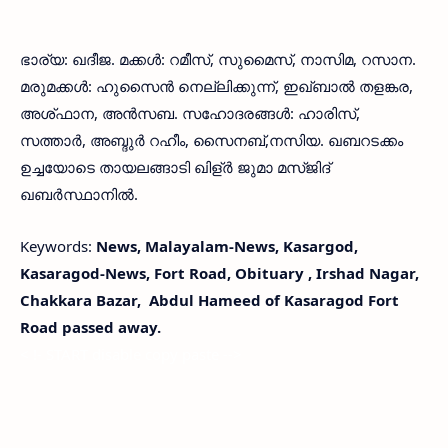
ഭാര്യ: ഖദീജ. മക്കൾ: റമീസ്, സുമൈസ്, നാസിമ, റസാന.
മരുമക്കൾ: ഹുസൈൻ നെല്ലിക്കുന്ന്, ഇഖ്ബാൽ തളങ്കര,
അശ്ഫാന, അൻസബ. സഹോദരങ്ങൾ: ഹാരിസ്,
സത്താർ, അബ്ദുർ റഹീം, സൈനബ്,നസിയ. ഖബറടക്കം
ഉച്ചയോടെ തായലങ്ങാടി ഖിള്ർ ജുമാ മസ്ജിദ്
ഖബർസ്ഥാനിൽ.
Keywords:
News, Malayalam-News, Kasargod,
Kasaragod-News, Fort Road, Obituary , Irshad Nagar,
Chakkara Bazar, Abdul Hameed of Kasaragod Fort
Road passed away.
< !- START disable copy paste -->