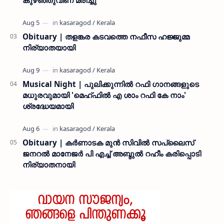
Obituary | തളങ്കര കടവത്തെ നഫീസ ഹജ്ജുമ്മ
നിര്യാതയായി
Musical Night | പുലിക്കുന്നിൽ റഫി ഗാനങ്ങളുടെ
മധുരവുമായി 'മെഹ്ഫിൽ എ ശാം റഫി കേ നാം'
ശ്രദ്ധേയമായി
Obituary | കർണാടക മുൻ സിവില്‍ സപ്ലൈസ്
ജനറൽ മാനേജർ പി എച്ച് അബ്ദുൽ റഹീം കരിപ്പൊടി
നിര്യാതനായി