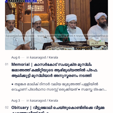
Memorial | കാസർകോട് സംയുക്ത മുസ്ലിം
ജമാഅത്ത് കമ്മിറ്റിയുടെ ആഭിമുഖ്യത്തിൽ പ്രഫ.
ആലിക്കുട്ടി മുസ്ലിയാർ അനുസ്മരണം നടത്തി
● തളങ്കര മാലിക് ദിനാർ വലിയ ജുമുഅത്ത് പള്ളിയിൽ
വെച്ചാണ് പ്രാർഥനാ സദസ്സ് ഒരുക്കിയത് ● സമസ്ത ട്രഷറർ
കൊയ്യോട് ഉമർ മുസ്ലിയാർ പരിപാടിക്ക് നേതൃത്വം
നൽകി കാസ…
Obituary | വീട്ടുജോലി ചെയ്തുകൊണ്ടിരിക്കെ വീട്ടമ്മ
കുഴഞ്ഞുവീണ് മരിച്ചു