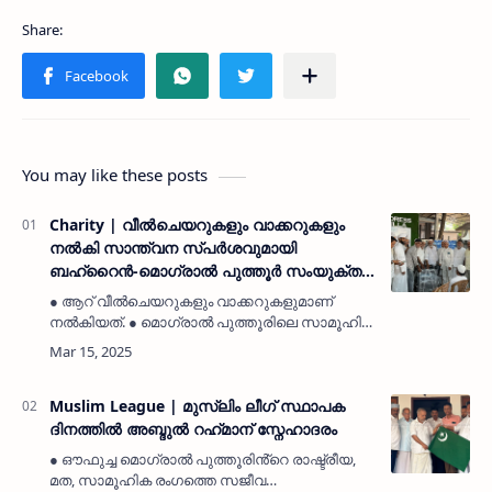
You may like these posts
Charity | വീൽചെയറുകളും വാക്കറുകളും
നൽകി സാന്ത്വന സ്പർശവുമായി
ബഹ്‌റൈൻ-മൊഗ്രാൽ പുത്തൂർ സംയുക്ത
ജമാഅത്ത്
● ആറ് വീൽചെയറുകളും വാക്കറുകളുമാണ്
നൽകിയത്. ● മൊഗ്രാൽ പുത്തൂരിലെ സാമൂഹിക
സേവന രംഗത്ത് മാതൃകാപരമായ
പ്രവർത്തനമാണ് നടത്തുന്നത്. ● സാമൂഹിക
പ്രവർത്തനങ്ങളിൽ ബഹ്‌റൈൻ മൊഗ്രാൽ
പുത്…
Muslim League | മുസ്ലിം ലീഗ് സ്ഥാപക
ദിനത്തിൽ അബ്ദുൽ റഹ്‌മാന് സ്നേഹാദരം
● ഔഫുച്ച മൊഗ്രാൽ പുത്തൂരിൻ്റെ രാഷ്ട്രീയ,
മത, സാമൂഹിക രംഗത്തെ സജീവ