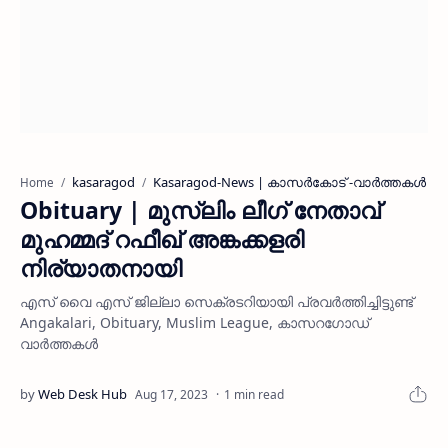
kasaragod
Kasaragod-News | കാസർകോട് -വാർത്തകൾ
Home
Obituary | മുസ്ലിം ലീഗ് നേതാവ്
മുഹമ്മദ് റഫീഖ് അങ്കക്കളരി
നിര്യാതനായി
എസ് വൈ എസ് ജില്ലാ സെക്രടറിയായി പ്രവര്‍ത്തിച്ചിട്ടുണ്ട്
Angakalari, Obituary, Muslim League, കാസറഗോഡ്
വാര്‍ത്തകള്‍
1 min read