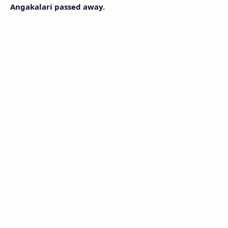
Angakalari passed away.
< !- START disable copy paste -->