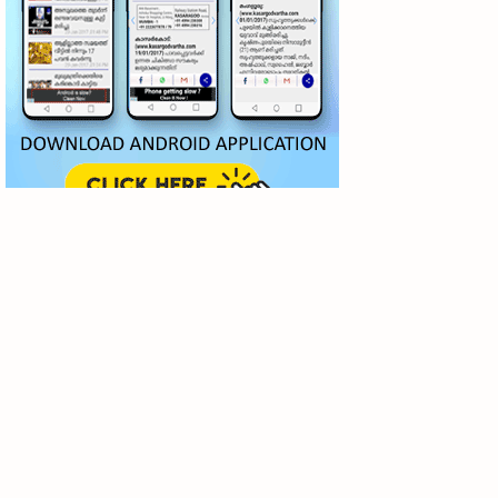
● തളങ്കര മാലിക് ദിനാർ വലിയ ജുമുഅത്ത് പള്ളിയിൽ
വെച്ചാണ് പ്രാർഥനാ സദസ്സ് ഒരുക്കിയത് ● സമസ്ത ട്രഷറർ
കൊയ്യോട് ഉമർ മുസ്ലിയാർ പരിപാടിക്ക് നേതൃത്വം
നൽകി കാസ…
Obituary | വീട്ടുജോലി ചെയ്തുകൊണ്ടിരിക്കെ വീട്ടമ്മ
കുഴഞ്ഞുവീണ് മരിച്ചു
Obituary | തളങ്കര കടവത്തെ നഫീസ ഹജ്ജുമ്മ
നിര്യാതയായി
Obituary | കർണാടക മുൻ സിവില്‍ സപ്ലൈസ്
ജനറൽ മാനേജർ പി എച്ച് അബ്ദുൽ റഹീം കരിപ്പൊടി
നിര്യാതനായി
Obituary | കാസർകോട്ടെ ടോപ്സ് ബേക്കറി ഉടമ
അണങ്കൂർ പച്ചക്കാട്ടെ വിനയരാജ് നിര്യാതനായി