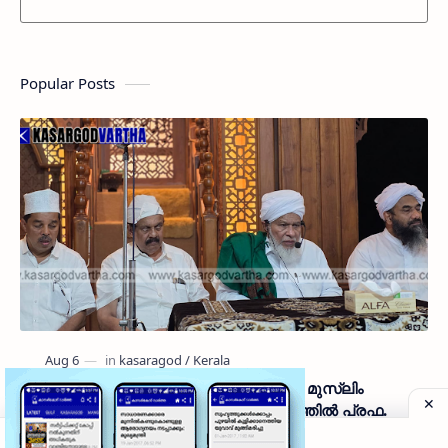
Popular Posts
Memorial | കാസർകോട് സംയുക്ത മുസ്ലിം
ജമാഅത്ത് കമ്മിറ്റിയുടെ ആഭിമുഖ്യത്തിൽ പ്രഫ.
ആലിക്കുട്ടി മുസ്ലിയാർ അനുസ്മരണം നടത്തി