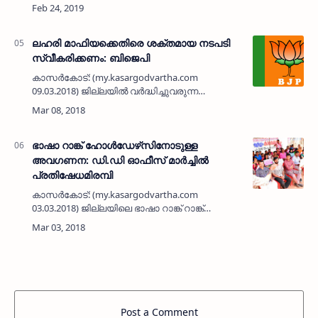
മുനിസിപ്പല്‍ കമ്മിറ്റി പ്രസിഡണ്ടായി
ഹസൈനാര്‍ തളങ്കരയേയും, ജനറല്‍
സെക്രട്ടറിയായി ടി അബ്ദുല്‍ ഖാദര്‍ അട്ക്കത്ത്…
ലഹരി മാഫിയക്കെതിരെ ശക്തമായ നടപടി
സ്വീകരിക്കണം: ബിജെപി
കാസര്‍കോട്: (my.kasargodvartha.com
09.03.2018) ജില്ലയില്‍ വര്‍ദ്ധിച്ചുവരുന്ന
മയക്കുമരുന്ന് ലഹരി മാഫിയയെ അടിച്ചമര്‍ത്താന്‍
എക്സൈസ് -പോലീസ് വകുപ്പുകള്‍ ശക്തമായ
നടപടി സ്വീ…
ഭാഷാ റാങ്ക് ഹോള്‍ഡേഴ്‌സിനോടുള്ള
അവഗണന: ഡി.ഡി ഓഫീസ് മാര്‍ച്ചില്‍
പ്രതിഷേധമിരമ്പി
കാസര്‍കോട്: (my.kasargodvartha.com
03.03.2018) ജില്ലയിലെ ഭാഷാ റാങ്ക് റാങ്ക്
ഹോള്‍ഡേഴ്‌സിനോടുള്ള അവഗണനയില്‍
പ്രതിഷേധിച്ച് ജില്ലാ ഭാഷാ റാങ്ക് ഹോള്‍ഡേഴ്‌സ്
നടത്തിയ ഡി.ഡി ഓ…
Post a Comment