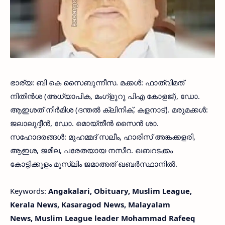
ഭാര്യ: ബി കെ സൈബുന്നീസ. മക്കള്‍: ഫാത്വിമത്
നിതിന്‍ശ (അധ്യാപിക, മംഗ്‌ളുറു പിഎ കോളജ്), ഡോ.
ആഇശത് നിര്‍മിശ (ദന്തല്‍ ക്ലിനിക്, കളനാട്). മരുമക്കള്‍:
ജലാലുദ്ദീന്‍, ഡോ. മൊയ്തീന്‍ സൈന്‍ ശാ.
സഹോദരങ്ങള്‍: മുഹമ്മദ് സലീം, ഹാരിസ് അങ്കക്കളരി,
ആഇശ, ജമീല, പരേതയായ നസീറ. ഖബറടക്കം
കോട്ടിക്കുളം മുസ്ലിം ജമാഅത് ഖബര്‍സ്ഥാനില്‍.
Keywords:
Angakalari, Obituary, Muslim League,
Kerala News, Kasaragod News, Malayalam
News, Muslim League leader Mohammad Rafeeq