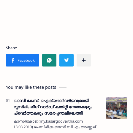
You may like these posts
ഖാസി കേസ്: ഐക്യദാര്‍ഢ്യവുമായി
മുസ്ലിം ലീഗ് വാര്‍ഡ് കമ്മിറ്റി നേതാക്കളും
പ്രവര്‍ത്തകരും സമരപ്പന്തലിലെത്തി
കാസര്‍കോട്: (my.kasargodvartha.com
13.03.2019) ചെമ്പിരിക്ക ഖാസി സി എം അബ്ദുല്ല
മൗലവിയുടെ മരണത്തിലെ ദുരൂഹത