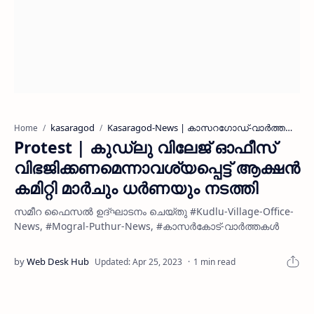
kasaragod
Kasaragod-News | കാസറഗോഡ്-വാർത്തകൾ
Home
Protest | കുഡ്ലു വിലേജ് ഓഫീസ്
വിഭജിക്കണമെന്നാവശ്യപ്പെട്ട് ആക്ഷന്‍
കമിറ്റി മാര്‍ചും ധര്‍ണയും നടത്തി
സമീറ ഫൈസല്‍ ഉദ്ഘാടനം ചെയ്തു #Kudlu-Village-Office-
News, #Mogral-Puthur-News, #കാസര്‍കോട്-വാര്‍ത്തകള്‍
1 min read