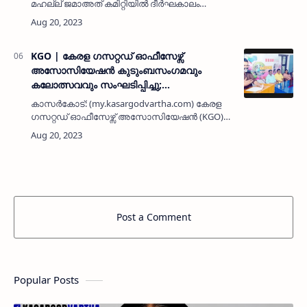
മഹല്ല് ജമാഅത് കമിറ്റിയിൽ ദീര്‍ഘകാലം
ഭാരവാഹിയും മുസ്ലിം ലീഗ് നേതാവുമായിരുന്ന
പെരുമ്പളയിലെ മൊയ്തീന്‍ ഹാജി (84)
നിര്യാതനായി. ഏറെക്കാലം പെരു…
KGO | കേരള ഗസറ്റഡ് ഓഫീസേഴ്സ്
അസോസിയേഷൻ കുടുംബസംഗമവും
കലോത്സവവും സംഘടിപ്പിച്ചു;
വർഗീയതകൾക്കും വിഭാഗീയതകൾക്കും
കാസർകോട്: (my.kasargodvartha.com) കേരള
എതിരായ പ്രതിരോധം അനിവാര്യമെന്ന്
ഗസറ്റഡ് ഓഫീസേഴ്സ് അസോസിയേഷൻ (KGO)
ഡോ. എ എം ശ്രീധരൻ
വിദ്യാനഗർ ഏരിയ കമിറ്റിയുടെ
ആഭിമുഖ്യത്തിൽ കുടുംബസംഗമവും
കലോത്സവവും സംഘടിപ്പിച്ചു. കണ്ണൂർ
സർവകലാശാല ബഹുഭാഷാ …
Post a Comment
Popular Posts