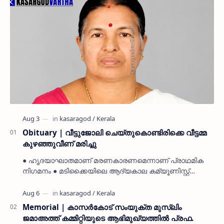
Obituary | വീട്ടുജോലി ചെയ്തുകൊണ്ടിരിക്കെ വീട്ടമ്മ
കുഴഞ്ഞുവീണ് മരിച്ചു
● ഹൃദയാഘാതമാണ് മരണകാരണമെന്നാണ് പ്രാഥമിക
നിഗമനം ● മടിക്കൈയിലെ ആദ്യകാല കമ്യൂണിസ്റ്റ്
പ്രവർത്തകരായ രാമൻ്റെയും ചിരുതേയിയുടെയും
മകളാണ് ● വിവരമറിഞ്ഞ് ജനപ്ര…
Memorial | കാസർകോട് സംയുക്ത മുസ്ലിം
ജമാഅത്ത് കമ്മിറ്റിയുടെ ആഭിമുഖ്യത്തിൽ പ്രഫ.