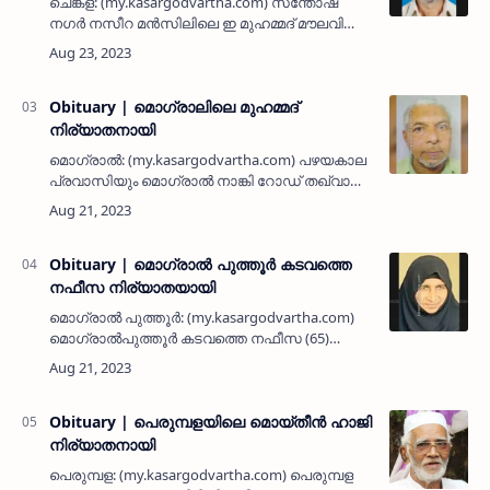
ചെങ്കള: (my.kasargodvartha.com) സന്തോഷ്
നഗർ നസീറ മൻസിലിലെ ഇ മുഹമ്മദ് മൗലവി
പൈക്കം (73) നിര്യാതനായി. പരേതരായ പൈക്ക
അബ്ബാസ് മുസ്ലിയാർ - സൈനബ് ദമ്പതികളുടെ
മകനാണ്. 32 വർഷത്തോളം സന്തോഷ്…
Obituary | മൊഗ്രാലിലെ മുഹമ്മദ്
നിര്യാതനായി
മൊഗ്രാല്‍: (my.kasargodvartha.com) പഴയകാല
പ്രവാസിയും മൊഗ്രാല്‍ നാങ്കി റോഡ് തഖ്വാ
നഗറിലെ താമസക്കാരനുമായ മുഹമ്മദ് (65)
നിര്യാതനായി. ഭാര്യ: ആമിന. മക്കള്‍: റഊഫ്,
റഹീം, അശ്‌റഫ്, സുഹ്റ, …
Obituary | മൊഗ്രാല്‍ പുത്തൂര്‍ കടവത്തെ
നഫീസ നിര്യാതയായി
മൊഗ്രാല്‍ പുത്തൂര്‍: (my.kasargodvartha.com)
മൊഗ്രാല്‍പുത്തൂര്‍ കടവത്തെ നഫീസ (65)
നിര്യാതയായി. കാസര്‍കോട് നഗരത്തിലെ
വസ്ത്ര വ്യാപാര സ്ഥാപനമായ ഐവ
സില്‍ക്‌സിന്റെ മാനജിംഗ് ഡയറക്ടര്‍ സു…
Obituary | പെരുമ്പളയിലെ മൊയ്തീൻ ഹാജി
നിര്യാതനായി
പെരുമ്പള: (my.kasargodvartha.com) പെരുമ്പള