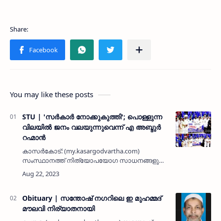
You may like these posts
STU | 'സര്‍കാര്‍ നോക്കുകുത്തി'; പൊള്ളുന്ന
വിലയില്‍ ജനം വലയുന്നുവെന്ന് എ അബ്ദുര്‍
റഹ്മാന്‍
കാസര്‍കോട്: (my.kasargodvartha.com)
സംസ്ഥാനത്ത് നിത്യോപയോഗ സാധനങ്ങളുടെ
പൊള്ളുന്ന വിലയില്‍ ജനം വലയുമ്പോള്‍
ഭരിക്കുന്ന ഇടതുപക്ഷ സര്‍കാരും പൊതുവിതരണ
രംഗവും നോക്ക് കുത്തിയായി മാറിയിരി…
Obituary | സന്തോഷ് നഗറിലെ ഇ മുഹമ്മദ്
മൗലവി നിര്യാതനായി