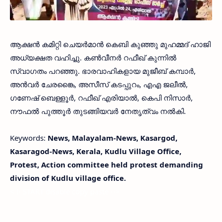
ആക്ഷന്‍ കമിറ്റി ചെയര്‍മാന്‍ കെബി കുഞ്ഞു മുഹമ്മദ് ഹാജി
അധ്യക്ഷത വഹിച്ചു. കണ്‍വീനര്‍ റഫീഖ് കുന്നില്‍
സ്വാഗതം പറഞ്ഞു. ഭാരവാഹികളായ മുജീബ് കമ്പാര്‍,
അന്‍വര്‍ ചേരങ്കൈ, അസീസ് കടപ്പുറം, എഎ ജലീല്‍,
ഗണേഷ് ബെള്ളൂര്‍, റഫീഖ് എരിയാല്‍, കെപി നിസാര്‍,
നൗഫല്‍ പുത്തൂര്‍ തുടങ്ങിയവര്‍ നേതൃത്വം നല്‍കി.
Keywords:
News, Malayalam-News, Kasargod,
Kasaragod-News, Kerala, Kudlu Village Office,
Protest, Action committee held protest demanding
division of Kudlu village office.
< !- START disable copy paste -->