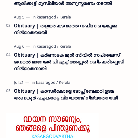
ആലിക്കുട്ടി മുസ്ലിയാർ അനുസ്മരണം നടത്തി
Obituary | തളങ്കര കടവത്തെ നഫീസ ഹജ്ജുമ്മ
നിര്യാതയായി
Obituary | കർണാടക മുൻ സിവില്‍ സപ്ലൈസ്
ജനറൽ മാനേജർ പി എച്ച് അബ്ദുൽ റഹീം കരിപ്പൊടി
നിര്യാതനായി
Obituary | കാസർകോട്ടെ ടോപ്സ് ബേക്കറി ഉടമ
അണങ്കൂർ പച്ചക്കാട്ടെ വിനയരാജ് നിര്യാതനായി