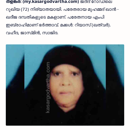
തളങ്കര: (my.kasargodvartha.com)
ജദീദ് റോഡിലെ
റുഖിയ (72) നിര്യാതയായി. പരേതരായ മുഹമ്മദ് ഖാൻ -
ഖദീജ ദമ്പതികളുടെ മകളാണ്. പരേതനായ എംപി
ഇബ്രാഹിമാണ് ഭർത്താവ്. മക്കൾ: റിയാസ് (ഖത്വർ).
വഹീദ, ജാസ്‌മിൻ, സാജിദ.