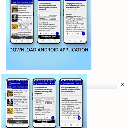
©
2026
‧
My Kasaragod Vartha | LATEST KASARAGOD LOCAL NE
Privacy Policy
|
Grievance Redressal