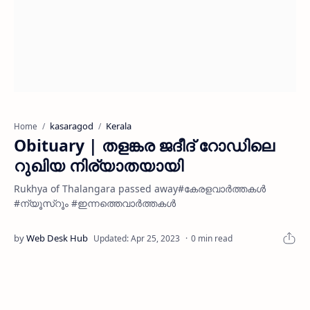
kasaragod
Kerala
Home
Obituary | തളങ്കര ജദീദ് റോഡിലെ
റുഖിയ നിര്യാതയായി
Rukhya of Thalangara passed away#കേരളവാർത്തകൾ
#ന്യൂസ്റൂം #ഇന്നത്തെവാർത്തകൾ
0 min read