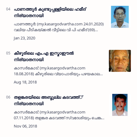
പ്രസിഡണ്ട്, മുഹ് യുദ്ദീന് ജുമാ …
പാണത്തൂര്‍ കുണ്ടുപ്പള്ളിയിലെ ഹമീദ്
നിര്യാതനായി
പാണത്തൂര്‍: (my.kasargodvartha.com 24.01.2020) കുണ്ടുപ്പള്ളി
വലിയ പീടികയ്ക്കല്‍ വീട്ടിലെ വി പി ഹമീദ് (69)
നിര്യാതനായി. ഭാര്യ: മറിയം ഏരത്ത്. മക്കള്‍:
സൗബാനത്ത്, (കെ…
കീഴൂരിലെ എം.എ ഇസ്മാഈല്‍
നിര്യാതനായി
കാസര്‍കോട്: (my.kasargodvartha.com
18.08.2018) കീഴൂരിലെ വ്യാപാരിയും പഴയകാല
മുസ്ലിം ലീഗ് പ്രവര്‍ത്തകനുമായ എം.എ
ഇസ്മായില്‍ (76) നിര്യാതനായി. ഭാര്യ:
പരേതയായ ബീഫാത്തിമ. മക…
തളങ്കരയിലെ അബ്ദുല്ല കടവത്ത്്
നിര്യാതനായി
കാസര്‍കോട്: (my.kasargodvartha.com
07.11.2018) തളങ്കര കടവത്ത് സ്വദേശിയും ചെങ്കള
നാലാംമൈല്‍ താമസക്കാരനുമായ അബ്ദുല്ല (63)
നിര്യാതനായി. സുലൈമാന്‍-ഖദീജ
ദമ്പതികളുടെ മകനാണ്. ഭ…