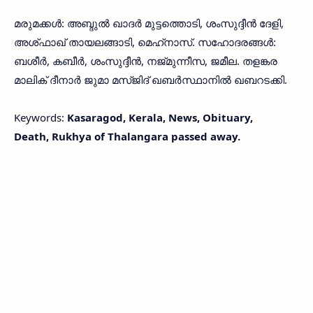
മരുമക്കൾ: അബ്ദുൽ ഖാദർ മുട്ടത്തൊടി, ശംസുദ്ദീൻ ദേളി,
അശ്ഫാഖ് തായലങ്ങാടി, മെഹ്‌നാസ്. സഹോദരങ്ങൾ:
ബശീർ, കബീർ, ശംസുദ്ദീൻ, നജ്മുന്നീസ, ജമീല. തളങ്കര
മാലിക് ദീനാർ ജുമാ മസ്‌ജിദ്‌ ഖബർസ്ഥാനിൽ ഖബറടക്കി.
Keywords:
Kasaragod, Kerala, News, Obituary,
Death, Rukhya of Thalangara passed away.