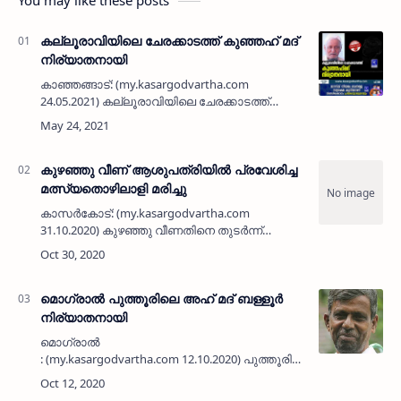
കല്ലൂരാവിയിലെ ചേരക്കാടത്ത് കുഞ്ഞഹ് മദ്
നിര്യാതനായി
കാഞ്ഞങ്ങാട്: (my.kasargodvartha.com
24.05.2021) കല്ലൂരാവിയിലെ ചേരക്കാടത്ത്
കുഞ്ഞഹ് മദ് (71) നിര്യാതനായി. അസുഖത്തെ
തുടർന്ന് ചികിത്സയിലായിരുന്നു. ദീർഘകാലം
ഗൾഫിലായിരുന്നു. പരേതര…
കുഴഞ്ഞു വീണ് ആശുപത്രിയില്‍ പ്രവേശിച്ച
മത്സ്യതൊഴിലാളി മരിച്ചു
കാസര്‍കോട്: (my.kasargodvartha.com
31.10.2020) കുഴഞ്ഞു വീണതിനെ തുടര്‍ന്ന്
സ്വകാര്യ ആശുപത്രിയില്‍ പ്രവേശിച്ച
മത്സ്യതൊഴിലാളി മരിച്ചു.കീഴൂര്‍ കടപ്പുറത്തെ
ഭാര്‍ഗവനാണ് (56) വ്യാഴാഴ…
മൊഗ്രാല്‍ പുത്തൂരിലെ അഹ് മദ് ബള്ളൂര്‍
നിര്യാതനായി
മൊഗ്രാല്‍
: (my.kasargodvartha.com 12.10.2020) പുത്തൂരിലെ
അഹ് മദ് ബള്ളൂര്‍ എന്ന ആമുഞ്ഞി (58)
നിര്യാതനായി. രണ്ടാം വാര്‍ഡ് മുസ്ലിം ലീഗ്