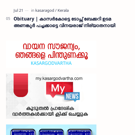
Obituary | കാസർകോട്ടെ ടോപ്സ് ബേക്കറി ഉടമ
അണങ്കൂർ പച്ചക്കാട്ടെ വിനയരാജ് നിര്യാതനായി