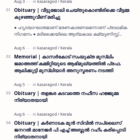
Obituary | വീട്ടുജോലി ചെയ്തുകൊണ്ടിരിക്കെ വീട്ടമ്മ
കുഴഞ്ഞുവീണ് മരിച്ചു
● ഹൃദയാഘാതമാണ് മരണകാരണമെന്നാണ് പ്രാഥമിക
നിഗമനം ● മടിക്കൈയിലെ ആദ്യകാല കമ്യൂണിസ്റ്റ്
പ്രവർത്തകരായ രാമൻ്റെയും ചിരുതേയിയുടെയും
മകളാണ് ● വിവരമറിഞ്ഞ് ജനപ്ര…
Memorial | കാസർകോട് സംയുക്ത മുസ്ലിം
ജമാഅത്ത് കമ്മിറ്റിയുടെ ആഭിമുഖ്യത്തിൽ പ്രഫ.
ആലിക്കുട്ടി മുസ്ലിയാർ അനുസ്മരണം നടത്തി
Obituary | തളങ്കര കടവത്തെ നഫീസ ഹജ്ജുമ്മ
നിര്യാതയായി
Obituary | കർണാടക മുൻ സിവില്‍ സപ്ലൈസ്
ജനറൽ മാനേജർ പി എച്ച് അബ്ദുൽ റഹീം കരിപ്പൊടി
നിര്യാതനായി