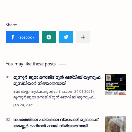
You may like these posts
മുന്നൂർ ജുമാ മസ്ജിദ് മുൻ ഖത്വീബ് യൂസുഫ്
മുസ്ലിയാർ നിര്യാതനായി
മേർക്കള: (my.kasargodvartha.com 24.01.2021)
മുന്നൂർ ജുമാ മസ്ജിദ് മുൻ ഖത്വീബ് യൂസുഫ്
മുസ്ലിയാർ (74) നിര്യാതനായി. 25
വർഷത്തോളം മുന്നൂർ ജുമാ മസ്ജിദിൽ
ഖത്വീബായി ജോലി ചെയ്തിരുന്നു. കന്ത…
നഗരത്തിലെ പഴയകാല വ്യാപാരി മുബാറക്
അബ്ദുർ റഹ്‌മാൻ ഹാജി നിര്യാതനായി