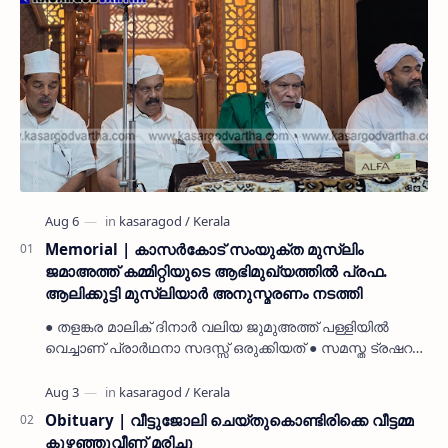
Memorial | കാസർകോട് സംയുക്ത മുസ്ലിം
ജമാഅത്ത് കമ്മിറ്റിയുടെ ആഭിമുഖ്യത്തിൽ പ്രഫ.
ആലിക്കുട്ടി മുസ്ലിയാർ അനുസ്മരണം നടത്തി
● തളങ്കര മാലിക് ദിനാർ വലിയ ജുമുഅത്ത് പള്ളിയിൽ
വെച്ചാണ് പ്രാർഥനാ സദസ്സ് ഒരുക്കിയത് ● സമസ്ത ട്രഷറർ
കൊയ്യോട് ഉമർ മുസ്ലിയാർ പരിപാടിക്ക് നേതൃത്വം
നൽകി കാസ…
Obituary | വീട്ടുജോലി ചെയ്തുകൊണ്ടിരിക്കെ വീട്ടമ്മ
കുഴഞ്ഞുവീണ് മരിച്ചു