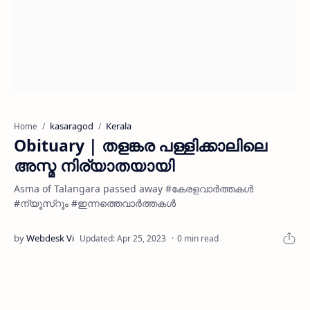
kasaragod
Kerala
Home
Obituary | തളങ്കര പള്ളിക്കാലിലെ
അസ്മ നിര്യാതയായി
Asma of Talangara passed away #കേരളവാർത്തകൾ
#ന്യൂസ്റൂം #ഇന്നത്തെവാർത്തകൾ
0 min read