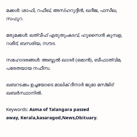
മക്കൾ: ശാഫി, റഫീഖ്, അസ്ഹറുദ്ദീൻ, ഖദീജ, ഫസീല,
സഫൂറ.
മരുമക്കൾ: ലത്വീഫ് എരുതുംകടവ്, ഹുസൈൻ കുമ്പള,
റശീദ്, ബസരിയ, സൗദ.
സഹോദരങ്ങൾ: അബ്ദുൽ ഖാദർ (ഒമാൻ), ബീഫാത്വിമ,
പരേതയായ നഫീസ.
ഖബറടക്കം ഉച്ചയോടെ മാലിക് ദീനാർ ജുമാ മസ്‌ജിദ്‌
ഖബർസ്ഥാനിൽ.
Keywords:
Asma of Talangara passed
away, Kerala,kasaragod,News,Obituary.