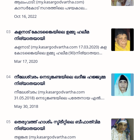
ആലംപാടി: (my.kasargodvartha.com)
കാസർകോട് നഗരത്തിലെ പഴയകാല
വ്യാപാരിയും ആലംപാടി ഖിളർ ജുമാ മസ്ജിദ്
മുൻ സെക്രടറിയുമായ മുബാറക് അബ്ദുർ
റഹ്‌മാൻ ഹാജി (88) നിര്യാതനായി. പരേതയായ
…
കളനാട് കോടങ്കൈയിലെ ഉമ്മു ഹലീമ
നിര്യാതയായി
കളനാട്: (my.kasargodvartha.com 17.03.2020) കളനാട്
കോടങ്കൈയിലെ ഉമ്മു ഹലീമ (90)നിര്യാതയായി.
പരേതനായ മുഹമ്മദ് മിലിട്ടറിയുടെ ഭാര്യയാണ്.
മക്കള്‍: സലീം, നബീസ സുഹറ, ഖദീജ,…
നീലേശ്വരം നെടുങ്കണ്ടയിലെ ഖദീജ ഹജ്ജുമ്മ
നിര്യാതയായി
നീലേശ്വരം: (my.kasargodvartha.com
31.05.2018) നെടുങ്കണ്ടയിലെ പരേതനായ എല്‍.
അബ്ദുര്‍ റഹ് മാന്റെ ഭാര്യ നാലുപുരപ്പാട്ടില്‍
ഖദീജ ഹജ്ജുമ്മ (88) നിര്യാതയായി. മക്കള്‍: ഉമ്മര്‍,
…
തെരുവത്ത് ഹാശിം സ്ട്രീറ്റിലെ ബീഫാത്വിമ
നിര്യാതയായി
തളങ്കര: (my.kasargodvartha.com