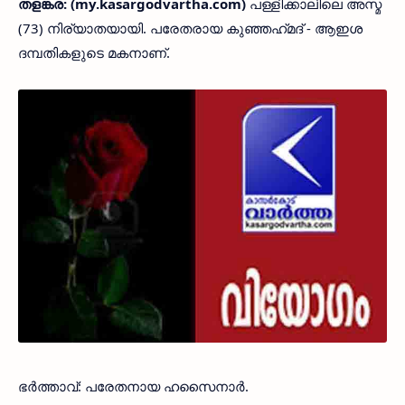
തളങ്കര: (my.kasargodvartha.com)
പള്ളിക്കാലിലെ അസ്മ
(73) നിര്യാതയായി. പരേതരായ കുഞ്ഞഹ്‌മദ്‌ - ആഇശ
ദമ്പതികളുടെ മകനാണ്.
ഭർത്താവ്: പരേതനായ ഹസൈനാർ.