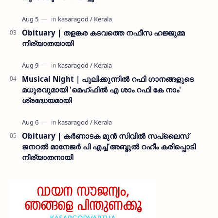
Obituary | തളങ്കര കടവത്തെ നഫീസ ഹജ്ജുമ്മ
നിര്യാതയായി
Musical Night | പുലിക്കുന്നിൽ റഫി ഗാനങ്ങളുടെ
മധുരവുമായി 'മെഹ്ഫിൽ എ ശാം റഫി കേ നാം'
ശ്രദ്ധേയമായി
Obituary | കർണാടക മുൻ സിവില്‍ സപ്ലൈസ്
ജനറൽ മാനേജർ പി എച്ച് അബ്ദുൽ റഹീം കരിപ്പൊടി
നിര്യാതനായി