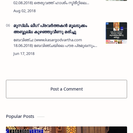
02.08.2018) തെരുവത്ത് ഹാശിം സ്ട്രീറ്റിലെ
ഖമറുദ്ദീന്റെ ഭാര്യ ബീഫാത്വിമ (80)
നിര്യാതയായി. മക്കള്‍: ഹാരിസ് (ദുബൈ),
സുബൈദ, സറീന. മരുമക്കള്‍: സ…
മുസ്ലിം ലീഗ് പ്രവര്‍ത്തകന്‍ മൂലടുക്കം
അബ്ദുല്ല കുഴഞ്ഞുവീണു മരിച്ചു
ബേവിഞ്ച: (www.kasargodvartha.com
18.06.2018) ബേവിഞ്ചയിലെ പൗര പ്രമുഖനും
മുസ്ലീം ലീഗിന്റെ സജീവ പ്രവര്‍ത്തകനും പഴയ
കാല പ്രവാസിയുമായ മൂലടുക്കം അബ്ദുല്ല (75)
കുഴഞ്ഞ് വീണ് മരണ…
Post a Comment
Popular Posts