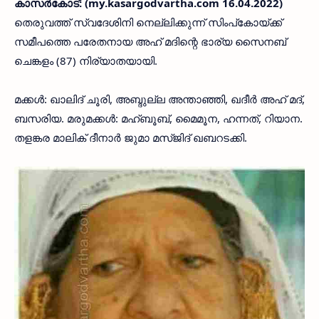
കാസര്‍കോട്: (my.kasargodvartha.com 16.04.2022)
തെരുവത്ത് സ്വദേശിനി നെല്ലിക്കുന്ന് സിംപ്‌കോയ്ക്ക്
സമീപത്തെ പരേതനായ അഹ് മദിന്റെ ഭാര്യ സൈനബ്
ചെങ്കളം (87) നിര്യാതയായി.
മക്കള്‍: ഖാലിദ് ചൂരി, അബ്ദുല്ല അന്താഞ്ഞി, ഖദീര്‍ അഹ് മദ്,
ബസരിയ. മരുമക്കള്‍: മഹ്ബൂബ്, മൈമൂന, ഹന്നത്, റിയാന.
തളങ്കര മാലിക് ദീനാര്‍ ജുമാ മസ്ജിദ് ഖബറടക്കി.