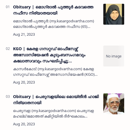
Obituary | മൊഗ്രാല്‍ പുത്തൂര്‍ കടവത്തെ
നഫീസ നിര്യാതയായി
മൊഗ്രാല്‍ പുത്തൂര്‍: (my.kasargodvartha.com)
മൊഗ്രാല്‍പുത്തൂര്‍ കടവത്തെ നഫീസ (65)
നിര്യാതയായി. കാസര്‍കോട് നഗരത്തിലെ
വസ്ത്ര വ്യാപാര സ്ഥാപനമായ ഐവ
സില്‍ക്‌സിന്റെ മാനജിംഗ് ഡയറക്ടര്‍ സു…
KGO | കേരള ഗസറ്റഡ് ഓഫീസേഴ്സ്
അസോസിയേഷൻ കുടുംബസംഗമവും
കലോത്സവവും സംഘടിപ്പിച്ചു;
വർഗീയതകൾക്കും വിഭാഗീയതകൾക്കും
കാസർകോട്: (my.kasargodvartha.com) കേരള
എതിരായ പ്രതിരോധം അനിവാര്യമെന്ന്
ഗസറ്റഡ് ഓഫീസേഴ്സ് അസോസിയേഷൻ (KGO)
ഡോ. എ എം ശ്രീധരൻ
വിദ്യാനഗർ ഏരിയ കമിറ്റിയുടെ
ആഭിമുഖ്യത്തിൽ കുടുംബസംഗമവും
കലോത്സവവും സംഘടിപ്പിച്ചു. കണ്ണൂർ
സർവകലാശാല ബഹുഭാഷാ …
Obituary | പെരുമ്പളയിലെ മൊയ്തീൻ ഹാജി
നിര്യാതനായി
പെരുമ്പള: (my.kasargodvartha.com) പെരുമ്പള
മഹല്ല് ജമാഅത് കമിറ്റിയിൽ ദീര്‍ഘകാലം
ഭാരവാഹിയും മുസ്ലിം ലീഗ് നേതാവുമായിരുന്ന
പെരുമ്പളയിലെ മൊയ്തീന്‍ ഹാജി (84)