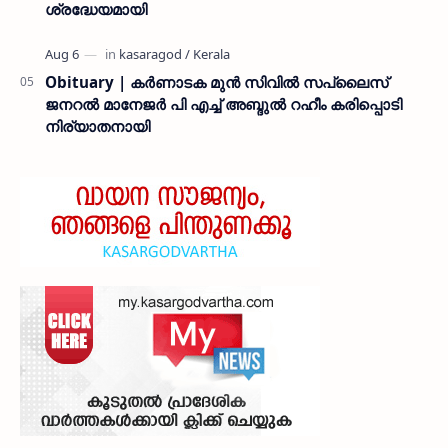
ശ്രദ്ധേയമായി
Obituary | കർണാടക മുൻ സിവില്‍ സപ്ലൈസ്
ജനറൽ മാനേജർ പി എച്ച് അബ്ദുൽ റഹീം കരിപ്പൊടി
നിര്യാതനായി