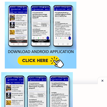
©
2026
‧
My Kasaragod Vartha | LATEST KASARAGOD LOCAL NE