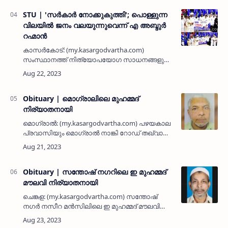
നിര്യാതനായി. ഏറെക്കാലം പെരു…
STU | 'സര്‍കാര്‍ നോക്കുകുത്തി'; പൊള്ളുന്ന
വിലയില്‍ ജനം വലയുന്നുവെന്ന് എ അബ്ദുര്‍
റഹ്മാന്‍
കാസര്‍കോട്: (my.kasargodvartha.com)
സംസ്ഥാനത്ത് നിത്യോപയോഗ സാധനങ്ങളുടെ
പൊള്ളുന്ന വിലയില്‍ ജനം വലയുമ്പോള്‍
ഭരിക്കുന്ന ഇടതുപക്ഷ സര്‍കാരും പൊതുവിതരണ
രംഗവും നോക്ക് കുത്തിയായി മാറിയിരി…
Obituary | മൊഗ്രാലിലെ മുഹമ്മദ്
നിര്യാതനായി
മൊഗ്രാല്‍: (my.kasargodvartha.com) പഴയകാല
പ്രവാസിയും മൊഗ്രാല്‍ നാങ്കി റോഡ് തഖ്വാ
നഗറിലെ താമസക്കാരനുമായ മുഹമ്മദ് (65)
നിര്യാതനായി. ഭാര്യ: ആമിന. മക്കള്‍: റഊഫ്,
റഹീം, അശ്‌റഫ്, സുഹ്റ, …
Obituary | സന്തോഷ് നഗറിലെ ഇ മുഹമ്മദ്
മൗലവി നിര്യാതനായി
ചെങ്കള: (my.kasargodvartha.com) സന്തോഷ്
നഗർ നസീറ മൻസിലിലെ ഇ മുഹമ്മദ് മൗലവി
പൈക്കം (73) നിര്യാതനായി. പരേതരായ പൈക്ക
അബ്ബാസ് മുസ്ലിയാർ - സൈനബ് ദമ്പതികളുടെ