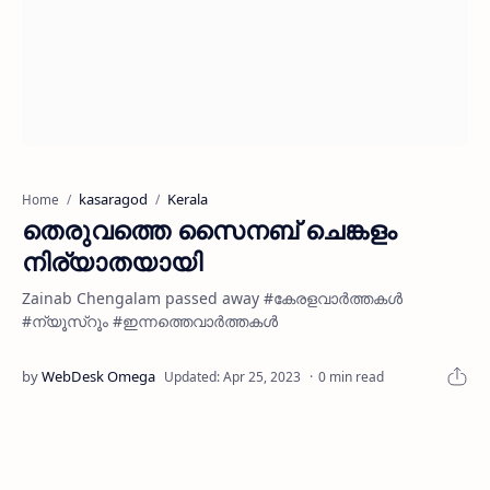
kasaragod
Kerala
Home
തെരുവത്തെ സൈനബ് ചെങ്കളം
നിര്യാതയായി
Zainab Chengalam passed away #കേരളവാർത്തകൾ
#ന്യൂസ്റൂം #ഇന്നത്തെവാർത്തകൾ
0 min read