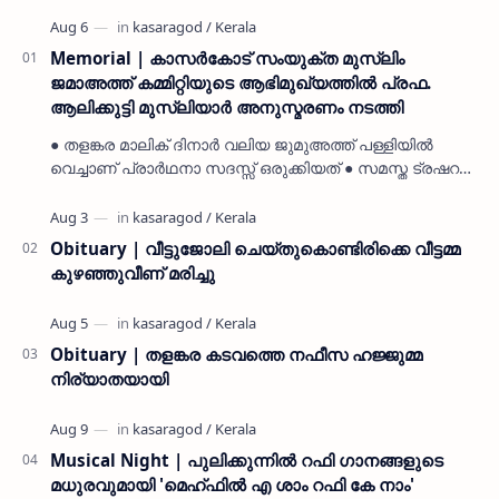
Memorial | കാസർകോട് സംയുക്ത മുസ്ലിം
ജമാഅത്ത് കമ്മിറ്റിയുടെ ആഭിമുഖ്യത്തിൽ പ്രഫ.
ആലിക്കുട്ടി മുസ്ലിയാർ അനുസ്മരണം നടത്തി
● തളങ്കര മാലിക് ദിനാർ വലിയ ജുമുഅത്ത് പള്ളിയിൽ
വെച്ചാണ് പ്രാർഥനാ സദസ്സ് ഒരുക്കിയത് ● സമസ്ത ട്രഷറർ
കൊയ്യോട് ഉമർ മുസ്ലിയാർ പരിപാടിക്ക് നേതൃത്വം
നൽകി കാസ…
Obituary | വീട്ടുജോലി ചെയ്തുകൊണ്ടിരിക്കെ വീട്ടമ്മ
കുഴഞ്ഞുവീണ് മരിച്ചു
Obituary | തളങ്കര കടവത്തെ നഫീസ ഹജ്ജുമ്മ
നിര്യാതയായി
Musical Night | പുലിക്കുന്നിൽ റഫി ഗാനങ്ങളുടെ
മധുരവുമായി 'മെഹ്ഫിൽ എ ശാം റഫി കേ നാം'