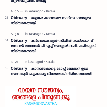
കുഴഞ്ഞുവീണ് മരിച്ചു
Obituary | തളങ്കര കടവത്തെ നഫീസ ഹജ്ജുമ്മ
നിര്യാതയായി
Obituary | കർണാടക മുൻ സിവില്‍ സപ്ലൈസ്
ജനറൽ മാനേജർ പി എച്ച് അബ്ദുൽ റഹീം കരിപ്പൊടി
നിര്യാതനായി
Obituary | കാസർകോട്ടെ ടോപ്സ് ബേക്കറി ഉടമ
അണങ്കൂർ പച്ചക്കാട്ടെ വിനയരാജ് നിര്യാതനായി