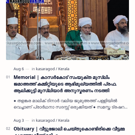
Memorial | കാസർകോട് സംയുക്ത മുസ്ലിം
ജമാഅത്ത് കമ്മിറ്റിയുടെ ആഭിമുഖ്യത്തിൽ പ്രഫ.
ആലിക്കുട്ടി മുസ്ലിയാർ അനുസ്മരണം നടത്തി
● തളങ്കര മാലിക് ദിനാർ വലിയ ജുമുഅത്ത് പള്ളിയിൽ
വെച്ചാണ് പ്രാർഥനാ സദസ്സ് ഒരുക്കിയത് ● സമസ്ത ട്രഷറർ
കൊയ്യോട് ഉമർ മുസ്ലിയാർ പരിപാടിക്ക് നേതൃത്വം
നൽകി കാസ…
Obituary | വീട്ടുജോലി ചെയ്തുകൊണ്ടിരിക്കെ വീട്ടമ്മ