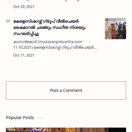
സൗജന്യ പ്രമേഹരോഗ പരിശോധന ക്യാമ്പ്
സംഘടിപ്പിച്ചു. അഡ്വ. വിനോദ് കുമാർ
ഉദ്ഘാടനം ചെയ്തു. ക്ലബ് പ്രസിഡ…
കേരളസിംഗേഴ്സ് ഗ്രൂപ് വീൽചെയർ
കൈമാറൽ ചടങ്ങും സംഗീത നിശയും
സംഘടിപ്പിച്ചു
കാസർകോട്: (my.kasargodvartha.com
11.10.2021) കേരളസിംഗേഴ്സ് ഗ്രൂപ് വീൽചെയർ
കൈമാറൽ ചടങ്ങും സംഗീത നിശയും
സംഘടിപ്പിച്ചു. ജില്ലാ പഞ്ചായത്ത് വൈസ്
പ്രസിഡൻറ് ശാനവാസ് പാദൂർ ഉദ്ഘാടനം
ചെയ്തു…
Post a Comment
Popular Posts