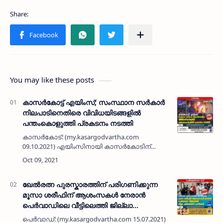
You may like these posts
കാസർകോട്ട് എയിംസ്; സംസ്ഥാന സർകാർ
നിലപാടിനെതിരെ വിവിധയിടങ്ങളിൽ
പന്തംകൊളുത്തി പ്രകടനം നടത്തി
കാസർകോട്: (my.kasargodvartha.com
09.10.2021) എയിംസിനായി കാസർകോടിന്
പ്രഥമ പരിഗണനയില്ലെന്ന മുഖ്യമന്ത്രിയുടെ
വിശദീകരണത്തിനെതിരെ പ്രതിഷേധം. എയിംസ്
കാസർകോട് ജനകീയ കൂട്ടായ്മയുടെ
നേതൃത്വത…
ഖേൽരത്ന പുരസ്കാരത്തിന് പരിഗണിക്കുന്ന
മൂസാ ശരീഫിന് ആശംസകൾ നേരാൻ
പെര്‍വാഡിലെ വീട്ടിലെത്തി ജില്ലാ
പഞ്ചായത്ത് പ്രസിഡണ്ട്
പെർവാഡ്: (my.kasargodvartha.com 15.07.2021)