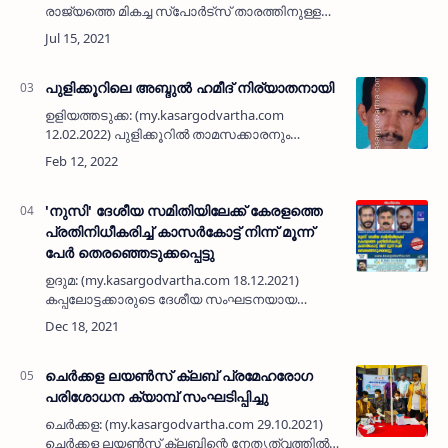
രാജ്യത്തെ മികച്ച സ്പോർട്സ് താരത്തിനുള്ള
രാജീവ് ഗാന്ധി ഖേൽരത്ന പുരസ്കാരത്തിന്
പരിഗണിക്കുന്ന മോടോർ സ്പോർട്സിലൂടെ
സാഹസികതയുടെ തോഴനായി രാജ്…
പുളിക്കൂറിലെ അബ്ദുൽ ഹമീദ് നിര്യാതനായി
ഉളിയത്തടുക്ക: (my.kasargodvartha.com
12.02.2022) പുളിക്കൂറിൽ താമസക്കാരനും
നെല്ലിക്കുന്ന് സ്വദേശിയുമായ അബ്ദുൽ ഹമീദ്
(68) നിര്യാതനായി. …
'നുസി' ദേശീയ സമിതിയിലേക്ക് കേരളത്തെ
പ്രതിനിധീകരിച്ച് കാസർകോട്ട് നിന്ന് മൂന്ന്
പേർ തെരഞ്ഞെടുക്കപ്പെട്ടു
ഉദുമ: (my.kasargodvartha.com 18.12.2021)
കപ്പലോട്ടക്കാരുടെ ദേശീയ സംഘടനയായ
നുസിയിലേക്ക് കേരളത്തെ പ്രതിനിധീകരിച്ച്
വിവിധ കമിറ്റികളിലായി മെർചന്റ് നേവി
കാസർകോട് ജില്ലാ അസോസിയേഷന്റെ മൂന…
ചെർക്കള ലയൺസ് ക്ലബ് പ്രമേഹരോഗ
പരിശോധന ക്യാമ്പ് സംഘടിപ്പിച്ചു
ചെർക്കള: (my.kasargodvartha.com 29.10.2021)
ചെർക്കള ലയൺസ് ക്ലബിന്റെ നേതൃത്വത്തിൽ