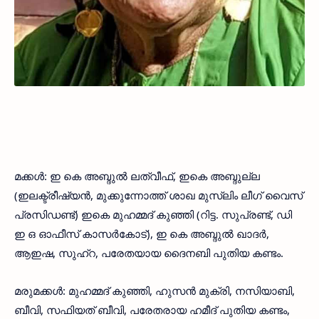
മക്കള്‍: ഇ കെ അബ്ദുല്‍ ലത്വീഫ്, ഇകെ അബ്ദുല്ല
(ഇലക്ട്രീഷ്യന്‍, മുക്കുന്നോത്ത് ശാഖ മുസ്‌ലിം ലീഗ് വൈസ്
പ്രസിഡണ്ട്) ഇകെ മുഹമ്മദ് കുഞ്ഞി (റിട്ട. സുപ്രണ്ട്, ഡി
ഇ ഒ ഓഫീസ് കാസര്‍കോട്), ഇ കെ അബ്ദുല്‍ ഖാദര്‍,
ആഇഷ, സുഹ്‌റ, പരേതയായ ദൈനബി പുതിയ കണ്ടം.
മരുമക്കള്‍: മുഹമ്മദ് കുഞ്ഞി, ഹുസന്‍ മുക്രി, നസിയാബി,
ബീവി, സഫിയത് ബീവി, പരേതരായ ഹമീദ് പുതിയ കണ്ടം,