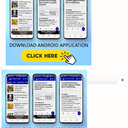
©
2026
‧
My Kasaragod Vartha | LATEST KASARAGOD LOCAL NE
Privacy Policy
|
Grievance Redressal