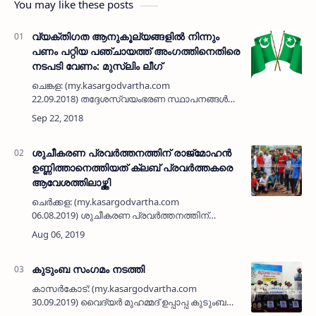
You may like these posts
വ്യക്തിഗത ആനുകൂല്യങ്ങളില്‍ നിന്നും
പണം പറ്റിയ പഞ്ചായത്ത് അംഗത്തിനെതിരെ
നടപടി വേണം: മുസ്ലിം ലീഗ്
ചെങ്കള: (my.kasargodvartha.com
22.09.2018) തദ്ദേശസ്വയംഭരണ സ്ഥാപനങ്ങള്‍
മുഖേന അനുവദിക്കുന്ന വ്യക്തികത
അനൂകൂല്യങ്ങളില്‍ നിന്നും പട്ടികജാതി
കുടുംബങ്ങള്‍ ഉള്‍പ്പെടെയുള്ളവ…
ശുചീകരണ പ്രവര്‍ത്തനത്തിന് രാജ്‌മോഹന്‍
ഉണ്ണിത്താനെത്തിയത് ക്ലബ് പ്രവര്‍ത്തകരെ
ആവേശത്തിലാഴ്ത്തി
ചെര്‍ക്കള: (my.kasargodvartha.com
06.08.2019) ശുചീകരണ പ്രവര്‍ത്തനത്തിന്
കാസര്‍കോട് എം പി രാജ്‌മോഹന്‍
ഉണ്ണിത്താനെത്തിയത് ക്ലബ് പ്രവര്‍ത്തകരെ
ആവേശത്തിലാഴ്ത്തി. സഹൃദയ വേദി…
കുടുംബ സംഗമം നടത്തി
കാസര്‍കോട്: (my.kasargodvartha.com
30.09.2019) വൈദ്യര്‍ മുഹമ്മദ് ഉപ്പാപ്പ കുടുംബ
സംഗമം നടത്തി. സീതാംഗോളി എ ബി ഹാളില്‍