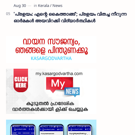
'പ്രളയം: എന്റെ കൈത്താങ്ങ്'; പ്രളയം വിതച്ച നീറുന്ന
ഓര്‍മകള്‍ അയവിറക്കി വിദ്യാര്‍ത്ഥികള്‍