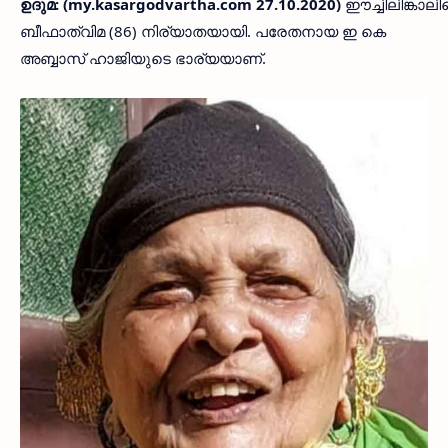
ഉദുമ: (my.kasargodvartha.com 27.10.2020)
ഈച്ചിലിങ്കാല
ബീഫാത്വിമ (86) നിര്യാതയായി. പരേതനായ ഇ കെ
അബ്ബാസ് ഹാജിയുടെ ഭാര്യയാണ്.