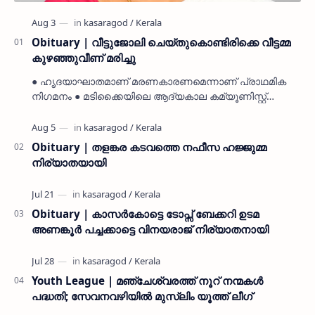
Obituary | വീട്ടുജോലി ചെയ്തുകൊണ്ടിരിക്കെ വീട്ടമ്മ
കുഴഞ്ഞുവീണ് മരിച്ചു
● ഹൃദയാഘാതമാണ് മരണകാരണമെന്നാണ് പ്രാഥമിക
നിഗമനം ● മടിക്കൈയിലെ ആദ്യകാല കമ്യൂണിസ്റ്റ്
പ്രവർത്തകരായ രാമൻ്റെയും ചിരുതേയിയുടെയും
മകളാണ് ● വിവരമറിഞ്ഞ് ജനപ്ര…
Obituary | തളങ്കര കടവത്തെ നഫീസ ഹജ്ജുമ്മ
നിര്യാതയായി
Obituary | കാസർകോട്ടെ ടോപ്സ് ബേക്കറി ഉടമ
അണങ്കൂർ പച്ചക്കാട്ടെ വിനയരാജ് നിര്യാതനായി
Youth League | മഞ്ചേശ്വരത്ത് നൂറ് നന്മകൾ
പദ്ധതി; സേവനവഴിയിൽ മുസ്ലിം യൂത്ത് ലീഗ്