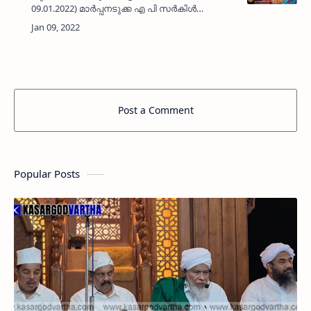
09.01.2022) മാര്‍പ്പനടുക്ക എ പി സർകിൾ
കുറുഞ്ചി ഹൗസിലെ അബ്ദുല്‍ ഖാദർ (88)
നിര്യാതനായി. ഭാര്യ: ബീഫാത്വിമ, സൈനബ,
പരേതയായ ആമിന.മക്കൾ: …
Post a Comment
Popular Posts