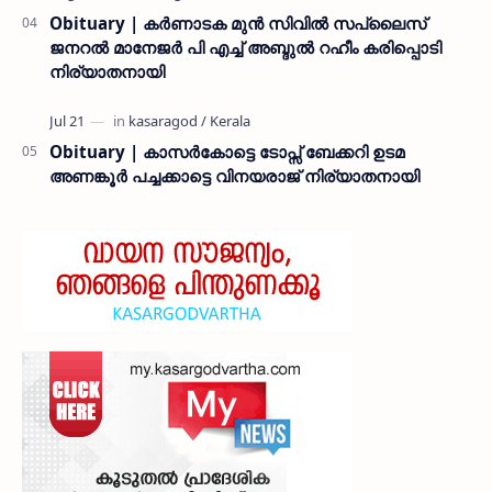
Obituary | കർണാടക മുൻ സിവില്‍ സപ്ലൈസ്
ജനറൽ മാനേജർ പി എച്ച് അബ്ദുൽ റഹീം കരിപ്പൊടി
നിര്യാതനായി
Obituary | കാസർകോട്ടെ ടോപ്സ് ബേക്കറി ഉടമ
അണങ്കൂർ പച്ചക്കാട്ടെ വിനയരാജ് നിര്യാതനായി