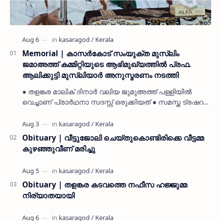
Memorial | കാസർകോട് സംയുക്ത മുസ്ലിം
ജമാഅത്ത് കമ്മിറ്റിയുടെ ആഭിമുഖ്യത്തിൽ പ്രഫ.
ആലിക്കുട്ടി മുസ്ലിയാർ അനുസ്മരണം നടത്തി
● തളങ്കര മാലിക് ദിനാർ വലിയ ജുമുഅത്ത് പള്ളിയിൽ
വെച്ചാണ് പ്രാർഥനാ സദസ്സ് ഒരുക്കിയത് ● സമസ്ത ട്രഷറർ
കൊയ്യോട് ഉമർ മുസ്ലിയാർ പരിപാടിക്ക് നേതൃത്വം
നൽകി കാസ…
Obituary | വീട്ടുജോലി ചെയ്തുകൊണ്ടിരിക്കെ വീട്ടമ്മ
കുഴഞ്ഞുവീണ് മരിച്ചു
Obituary | തളങ്കര കടവത്തെ നഫീസ ഹജ്ജുമ്മ
നിര്യാതയായി