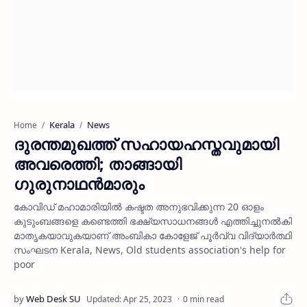
Kerala
News
Home
ദുരന്തമുഖത്ത് സഹായഹസ്തവുമായി
അവരെത്തി; താങ്ങായി
ഗുരുനാഥന്‍മാരും
കോവിഡ് മഹാമാരിയില്‍ കഷ്ടത അനുഭവിക്കുന്ന 20 ഓളം
കുടുംബങ്ങളെ കണ്ടെത്തി ഭക്ഷ്യസാധനങ്ങള്‍ എത്തിച്ചുനല്‍കി
മാതൃകയാവുകയാണ് അംബികാ കോളേജ് പൂര്‍വ്വ വിദ്യാര്‍ത്ഥി
സംഘടന Kerala, News, Old students association's help for
poor
0 min read