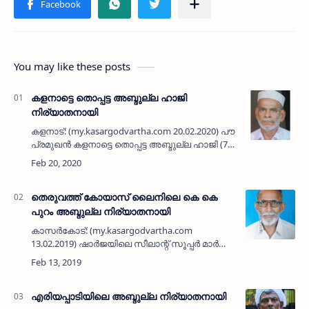
You may like these posts
കളനാട്ടെ തൊപ്പട്ട അബ്ദുല്ല ഹാജി
നിര്യാതനായി
കളനാട്: (my.kasargodvartha.com 20.02.2020) പൗര
പ്രമുഖന്‍ കളനാട്ടെ തൊപ്പട്ട അബ്ദുല്ല ഹാജി (75)
നിര്യാതനായി. 10 വര്‍ഷത്തോളമായി കുമ്പള
നായ്ക്കാപ്പില്‍ താമസിച്ചു വരികയ…
തെരുവത്ത് കോയാസ് ലൈനിലെ കെ കെ
പുറം അബ്ദുല്ല നിര്യാതനായി
കാസര്‍കോട്: (my.kasargodvartha.com
13.02.2019) ഷാര്‍ജയിലെ സീലാന്റ് സൂപ്പര്‍ മാര്‍ക്കറ്റ്
കടയുടമ തെരുവത്ത് കോയാസ് ലൈനില്‍
അവ്വാബി മന്‍സിലില്‍ കെ കെ പുറം അബ്ദുല്ല
(72) നിര…
എരിയപ്പാടിയിലെ അബ്ദുല്ല നിര്യാതനായി