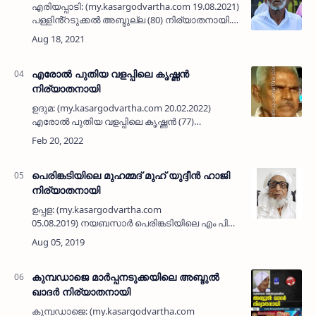
എരിയപ്പാടി: (my.kasargodvartha.com 19.08.2021)
പള്ളിൻ്റടുക്കൽ അബ്ദുല്ല (80) നിര്യാതനായി.
ബുധനാഴ്ച രാത്രി 11 മണിയോടെ വീട്ടിൽ
വെച്ചായിരുന്നു മരണം സംഭവിച്ചത്. പഴയകാല
കർഷകനായിരുന്നു.&n…
എരോൽ പുതിയ വളപ്പിലെ കൃഷ്ണൻ
നിര്യാതനായി
ഉദുമ: (my.kasargodvartha.com 20.02.2022)
എരോൽ പുതിയ വളപ്പിലെ കൃഷ്ണൻ (77)
നിര്യാതനായി. വെള്ളുങ്ങൻ - ചിറ്റേയി
ദമ്പതികളുടെ മകനാ…
പെരിങ്കടിയിലെ മുഹമ്മദ് മുഹ് യുദ്ദീന്‍ ഹാജി
നിര്യാതനായി
ഉപ്പള: (my.kasargodvartha.com
05.08.2019) നയബസാര്‍ പെരിങ്കടിയിലെ എം പി
മുഹമ്മദ് മുഹ് യുദ്ദീന്‍ ഹാജി (94) നിര്യാതനായി.
പരേതരായ ജോട്ക്കല്‍ മുഹമ്മദ് - ഫാത്വിമ
ദമ്പതികളുടെ മ…
കുമ്പഡാജെ മാര്‍പ്പനടുക്കയിലെ അബ്ദുല്‍
ഖാദർ നിര്യാതനായി
കുമ്പഡാജെ: (my.kasargodvartha.com