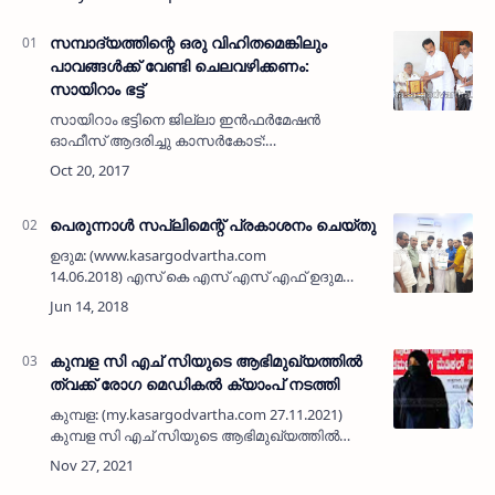
സമ്പാദ്യത്തിന്റെ ഒരു വിഹിതമെങ്കിലും
പാവങ്ങള്‍ക്ക് വേണ്ടി ചെലവഴിക്കണം:
സായിറാം ഭട്ട്
സായിറാം ഭട്ടിനെ ജില്ലാ ഇന്‍ഫര്‍മേഷന്‍
ഓഫീസ് ആദരിച്ചു കാസര്‍കോട്:
(my.kasargodvartha.com 20/10/2017)
എല്ലാവരും സമ്പാദ്യങ്ങള്‍ വര്‍ധിപ്പിക്കുന്നതിന്റെ
തിരക്കിലാണെന്നും നമ്മള്‍ സമ്പാ…
പെരുന്നാള്‍ സപ്ലിമെന്റ് പ്രകാശനം ചെയ്തു
ഉദുമ: (www.kasargodvartha.com
14.06.2018) എസ് കെ എസ് എസ് എഫ് ഉദുമ
ശാഖ കമ്മിറ്റി 20-ാം വാര്‍ഷികത്തോടനുബന്ധിച്ച്
പുറത്തറക്കുന്ന 18-ാം പതിപ്പായ അല്‍ ബിഷാറ
പെരുന്നാള്‍ സപ്ലി…
കുമ്പള സി എച് സിയുടെ ആഭിമുഖ്യത്തിൽ
ത്വക്ക് രോഗ മെഡികൽ ക്യാംപ് നടത്തി
കുമ്പള: (my.kasargodvartha.com 27.11.2021)
കുമ്പള സി എച് സിയുടെ ആഭിമുഖ്യത്തിൽ
കുണ്ടംങ്കാറടുക്ക കോളനിയിൽ ത്വക്ക് രോഗ
മെഡിക്കൽ ക്യാംപ് നടത്തി. ദേശീയ കുഷ്ഠരോഗ