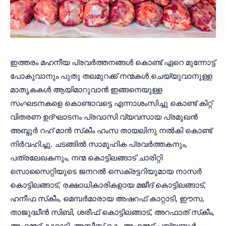
ഇത്തരം മഹനീയ പ്രവര്‍ത്തനങ്ങള്‍ കൊണ്ട് ഏറെ മുന്നോട്ട്
പോകുവാനും പുതു തലമുറക്ക് നന്മകള്‍ ചെയ്യുവാനുള്ള
മാതൃകകള്‍ ആയിമാറുവാന്‍ ഇങ്ങനെയുള്ള
സംഘടനകളെ കൊണ്ടാവട്ടെ എന്നാശംസിച്ചു കൊണ്ട് കിറ്റ്
വിതരണ ഉദ്ഘാടനം പ്രവാസി വ്യവസായ പ്രമുഖന്‍
അബ്ദുര്‍ റഹ് മാന്‍ സ്‌കീം ഹംസ തായലിനു നല്‍കി കൊണ്ട്
നിര്‍വഹിച്ചു. ചടങ്ങില്‍ സാമൂഹിക പ്രവര്‍ത്തകനും,
പത്രലേഖകനും, നന്മ കൊട്ടിലങ്ങാട് ചാരിറ്റി
സൊസൈറ്റിയുടെ ജനറല്‍ സെക്രട്ടറിയുമായ നാസര്‍
കൊട്ടിലങ്ങാട്, രക്ഷാധികാരികളായ മജീദ് കൊട്ടിലങ്ങാട്,
ഹനീഫ സ്‌കീം, മെമ്പര്‍മാരായ അഷറഫ് കാറ്റാടി, ഈസ,
താജുദ്ധീന്‍ സിബി, ശരീഫ് കൊട്ടിലങ്ങാട്, അറഫാത് സ്‌കീം,
അഹമ്മദ് കാറ്റാടി, അസീസ് കെ, അഹമ്മദ് പയ്യന്നൂര്‍,