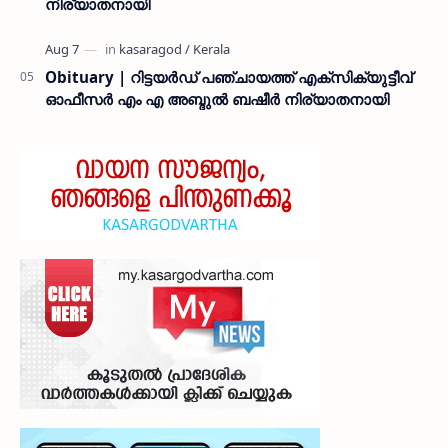
നിര്യാതനായി
Obituary | റിട്ടയർഡ് പഞ്ചായത്ത് എക്സിക്യുട്ടീവ്
ഓഫീസർ എം എ അബ്ദുൽ ബഷീർ നിര്യാതനായി