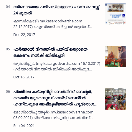
നിർമാർജ പരിപാടിയുടെ ഭാ…
വര്‍ണാഭമായ പരിപാടികളോടെ പടന്ന ഫെസ്റ്റ്
24 മുതല്‍
കാസര്‍കോട്: (my.kasargodvartha.com
22.12.2017) ഐഡിയല്‍ കള്‍ച്ചറല്‍ ആന്‍ഡ്
ചാരിറ്റബിള്‍ സൊസൈറ്റി സംഘടിപ്പിക്കുന്ന പടന്ന
ഫെസ്റ്റ് 24 മുതല്‍ 2018 ജനുവരി ഏഴ് വരെ
നടക്കുമെന്ന…
ഹര്‍ത്താല്‍ ദിനത്തില്‍ പതിവ് തെറ്റാതെ
ഭക്ഷണം നല്‍കി ബീരിച്ചേരി
തൃക്കരിപ്പൂര്‍: (my.kasargodvartha.com 16.10.2017)
ഹര്‍ത്താല്‍ ദിനത്തില്‍ ബീരിച്ചേരി അല്‍ഹുദ
ക്ലബ്ബിന്റെയും, വൈ എം സി എയുടെയും
പ്രവര്‍ത്തകര്‍ തൃക്കരിപ്പൂര്‍ സി എച്ച് സെന്റര്‍
ഡയാല…
പ്രതീക്ഷ കമ്യൂനിറ്റി സെർവീസ് സെന്റർ,
മൈത്ര യുനൈറ്റഡ് ഹാർട് സെൻ്റർ
എന്നിവരുടെ ആഭിമുഖ്യത്തിൽ ഹൃദ്രോഗ
നിർണയ ക്യാംപ് സംഘടിപ്പിച്ചു
മൊഗ്രാൽപുത്തൂർ: (my.kasargodvartha.com
05.09.2021) പ്രതീക്ഷ കമ്യൂനിറ്റി സെർവീസ്
സെൻറർ, മൈത്ര യുനൈറ്റഡ് ഹാർട് സെൻ്റർ
എന്നിവയുടെ ആഭിമുഖ്യത്തിൽ ഹൃദ് രോഗ