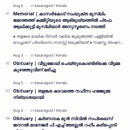
Memorial | കാസർകോട് സംയുക്ത മുസ്ലിം
ജമാഅത്ത് കമ്മിറ്റിയുടെ ആഭിമുഖ്യത്തിൽ പ്രഫ.
ആലിക്കുട്ടി മുസ്ലിയാർ അനുസ്മരണം നടത്തി
● തളങ്കര മാലിക് ദിനാർ വലിയ ജുമുഅത്ത് പള്ളിയിൽ
വെച്ചാണ് പ്രാർഥനാ സദസ്സ് ഒരുക്കിയത് ● സമസ്ത ട്രഷറർ
കൊയ്യോട് ഉമർ മുസ്ലിയാർ പരിപാടിക്ക് നേതൃത്വം
നൽകി കാസ…
Obituary | വീട്ടുജോലി ചെയ്തുകൊണ്ടിരിക്കെ വീട്ടമ്മ
കുഴഞ്ഞുവീണ് മരിച്ചു
Obituary | തളങ്കര കടവത്തെ നഫീസ ഹജ്ജുമ്മ
നിര്യാതയായി
Obituary | കർണാടക മുൻ സിവില്‍ സപ്ലൈസ്
ജനറൽ മാനേജർ പി എച്ച് അബ്ദുൽ റഹീം കരിപ്പൊടി