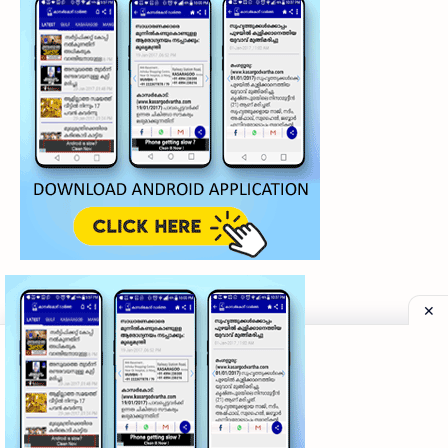
©
2026
‧
My Kasaragod Vartha | LATEST KASARAGOD LOCAL NE
Privacy Policy
|
Grievance Redressal