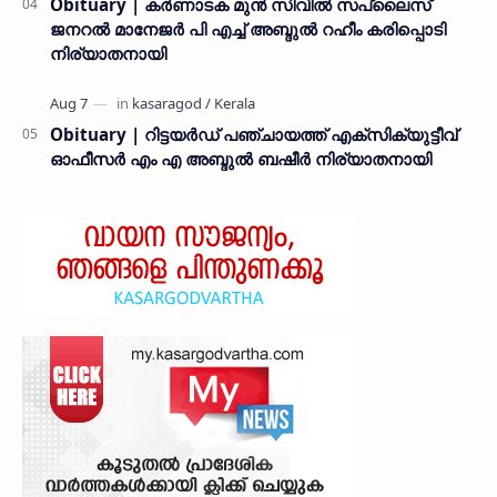
Obituary | കർണാടക മുൻ സിവില്‍ സപ്ലൈസ്
ജനറൽ മാനേജർ പി എച്ച് അബ്ദുൽ റഹീം കരിപ്പൊടി
നിര്യാതനായി
Obituary | റിട്ടയർഡ് പഞ്ചായത്ത് എക്സിക്യുട്ടീവ്
ഓഫീസർ എം എ അബ്ദുൽ ബഷീർ നിര്യാതനായി