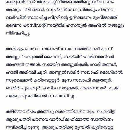
കാരുണ്യ സ്പര്‍ശം കിറ്റ് വിതരണത്തിന്റെ ഉദ്ഘാടനം
ആശുപത്രി അസി. സൂപ്രണ്ട് ഡോ. ഗീതയും പ്രസവ
വാര്‍ഡില്‍ സ്ഥാപിച്ച ഹീറ്ററിന്റെ ഉദ്ഘാടനം മുഹിമ്മാത്ത്
വൈസ് പ്രസിഡന്റ് സയ്യിദ് ഹസനുല്‍ അഹ്ദല്‍ തങ്ങളും
നിര്‍വഹിച്ചു.
ആര്‍ എം ഒ ഡോ. ഗണേഷ്, ഡോ. സത്താര്‍, ബി എസ്
അബ്ദുല്ലക്കുഞ്ഞി ഫൈസി, സയ്യിദ് ഹാമിദ് അന്‍വര്‍
അഹ്ദല്‍ തങ്ങള്‍, സയ്യിദ് അബ്ദുല്‍കരീം ഹാദി തങ്ങള്‍,
ഹാജി അമീറലി ചൂരി, അബ്ദുല്‍ഖാദിര്‍ സഖാഫി മൊഗ്രാല്‍,
സുലൈമാന്‍ കരിവെള്ളൂര്‍, മൂസ സഖാഫി കളത്തൂര്‍,
ബശീര്‍ പുളിക്കൂര്‍, ഹനീഫ നാട്ടക്കല്‍, ഹസൈനാര്‍ ഹാജി
പജ്ജട്ട തുടങ്ങിയവര്‍ സംബന്ധിച്ചു.
കഴിഞ്ഞവര്‍ഷം അഞ്ചു ലക്ഷത്തിലേറെ രൂപ ചെലവിട്ട്
ആശുപത്രി പ്രസവ വാര്‍ഡ് മുഹിമ്മാത്ത് സാന്ത്വനം
നവീകരിച്ചിരുന്നു. ആശുപത്രിക്കു മുമ്പില്‍ കുടിവെള്ള