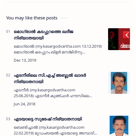
You may like these posts
മൊഗ്രാല്‍ കടപ്പുറത്തെ ഖദീജ
നിര്യാതയായി
മൊഗ്രാല്‍: (my.kasargodvartha.com 13.12.2019)
മൊഗ്രാല്‍ കടപ്പുറം ഖിളര്‍ മസ്ജിദിനു
സമീപത്തെ പരേതനായ എം പി സുലൈമാന്‍
മുസ്‌ലിയാരുടെ ഭാര്യ ഖദീജ (69)
നിര്യാതയായി.മക്കള്‍: സിദ്ദീഖ് (ബഹ്…
എടനീരിലെ സി.എച്ച് അബ്ദുല്‍ ഖാദര്‍
നിര്യാതനായി
എടനീര്‍: (my.kasargodvartha.com
25.06.2018) എടനീര്‍ കുഞ്ചാര്‍ ഹൗസിലെ
സി.എച്ച് അബ്ദുല്‍ ഖാദര്‍ (65) നിര്യാതനായി.
മുസ്ലിം ലീഗ് പ്രവര്‍ത്തകനും ദീര്‍ഘകാലം
എടനീര്‍ മീത്തല്‍ ബ…
എടയാട്ടെ സുരേഷ് നിര്യാതനായി
ബെണ്ടിച്ചാല്‍: (my.kasargodvartha.com
22.02.2019) മൂഡംബയല്‍ എടയാട്ടെ അമ്പാടി