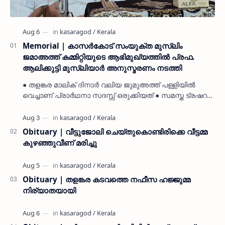
Memorial | കാസർകോട് സംയുക്ത മുസ്ലിം
ജമാഅത്ത് കമ്മിറ്റിയുടെ ആഭിമുഖ്യത്തിൽ പ്രഫ.
ആലിക്കുട്ടി മുസ്ലിയാർ അനുസ്മരണം നടത്തി
● തളങ്കര മാലിക് ദിനാർ വലിയ ജുമുഅത്ത് പള്ളിയിൽ
വെച്ചാണ് പ്രാർഥനാ സദസ്സ് ഒരുക്കിയത് ● സമസ്ത ട്രഷറർ
കൊയ്യോട് ഉമർ മുസ്ലിയാർ പരിപാടിക്ക് നേതൃത്വം
നൽകി കാസ…
Obituary | വീട്ടുജോലി ചെയ്തുകൊണ്ടിരിക്കെ വീട്ടമ്മ
കുഴഞ്ഞുവീണ് മരിച്ചു
Obituary | തളങ്കര കടവത്തെ നഫീസ ഹജ്ജുമ്മ
നിര്യാതയായി