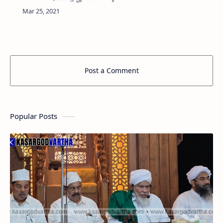
സെക്രടറിയും റനാ സൂപെർ മാർകറ്റ് ഉടമയുമായ
എം ടി പി ഖാസിം (46) നിര്യാതനായി.
കോഴിക്കോട് മിംസ് ആശുപത്രിയിൽ വ…
Post a Comment
Popular Posts