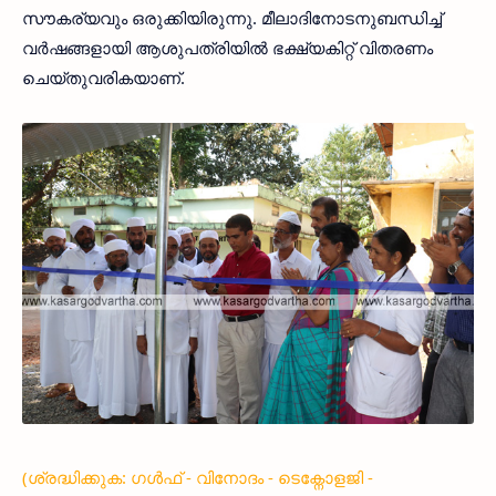
സൗകര്യവും ഒരുക്കിയിരുന്നു. മീലാദിനോടനുബന്ധിച്ച്
വര്‍ഷങ്ങളായി ആശുപത്രിയില്‍ ഭക്ഷ്യകിറ്റ് വിതരണം
ചെയ്തുവരികയാണ്.
(ശ്രദ്ധിക്കുക: ഗൾഫ് - വിനോദം - ടെക്നോളജി -