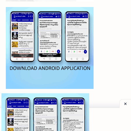
©
2026
‧
My Kasaragod Vartha | LATEST KASARAGOD LOCAL NE