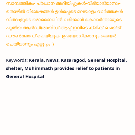
സാമ്പത്തികം- പ്രധാന അറിയിപ്പുകൾ-വിദ്യാഭ്യാസം-
തൊഴിൽ വിശേഷങ്ങൾ ഉൾപ്പെടെ മലയാളം വാർത്തകൾ
നിങ്ങaളുടെ മൊബൈലിൽ ലഭിക്കാൻ കെവാർത്തയുടെ
പുതിയ ആൻഡ്രോയിഡ് ആപ്പ് ഇവിടെ ക്ലിക്ക് ചെയ്ത്
ഡൗൺലോഡ് ചെയ്യുക. ഉപയോഗിക്കാനും ഷെയർ
ചെയ്യാനും എളുപ്പം )
Keywords:
Kerala, News, Kasaragod, General Hospital,
shelter, Muhimmath provides relief to patients in
General Hospital