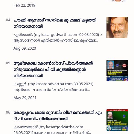
-ചിരുദ ദമ്പതികളുടെ മകന്‍ സുരേഷ് (45)
നിര്യാതനായി. വൃക്കരോഗത്തെ തുടര്‍ന്ന്
മാസങ്ങളോളം ചികിത്സ…
ചൗക്കി ആസാദ് നഗറിലെ മുഹമ്മദ് കുഞ്ഞി
നിര്യാതനായി
എരിയാൽ: (my.kasargodvartha.com 09.08.2020) ചൗക്കി
ആസാദ് നഗർ എരിയാൽ ഹൗസിലെ മുഹമ്മദ്
കുഞ്ഞി (58) നിര്യാതനായി. എരിയാൽ
അബൂബക്കർ - ഖദീജ ദമ്പതികളുടെ മകനാണ്.
ഞായറാഴ്ച്…
ആദ്യകാല കോൺഗ്രസ് പ്രവർത്തകൻ
നിടുവാലൂരിലെ പി വി കുഞ്ഞിക്കണ്ണൻ
നിര്യാതനായി
കണ്ണൂർ: (my.kasargodvartha.com 30.05.2021)
ആദ്യകാല കോൺഗ്രസ് പ്രവർത്തകൻ
നിടുവാലൂരിലെ പി വി കുഞ്ഞിക്കണ്ണൻ (85)
നിര്യാതനായി. അസുഖ ബാധിതനായി
പരിയാരത്തുള്ള കണ്ണൂർ ഗവ. മെഡികൽ
കോളജിൽ ചികി…
കോട്ടപ്പുറം ശാഖ മുസ്ലിം ലീഗ് സെക്രടറി എം
ടി പി ഖാസിം നിര്യാതനായി
കാഞ്ഞങ്ങാട്: (my.kasargodvartha.com
26.03.2021) കോട്ടപ്പുറം ശാഖ മുസ്ലിം ലീഗ്