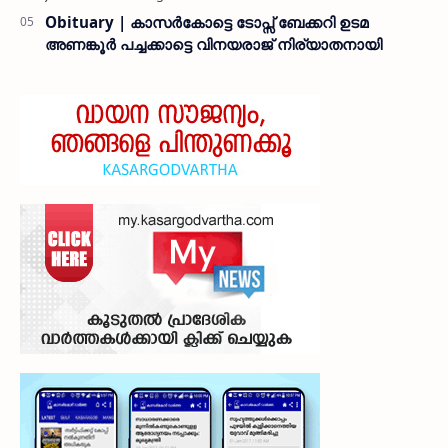
Obituary | കാസർകോട്ടെ ടോപ്സ് ബേക്കറി ഉടമ
അണങ്കൂർ പച്ചക്കാട്ടെ വിനയരാജ് നിര്യാതനായി