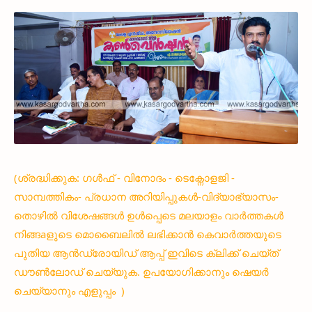
(ശ്രദ്ധിക്കുക: ഗൾഫ് - വിനോദം - ടെക്നോളജി -
സാമ്പത്തികം- പ്രധാന അറിയിപ്പുകൾ-വിദ്യാഭ്യാസം-
തൊഴിൽ വിശേഷങ്ങൾ ഉൾപ്പെടെ മലയാളം വാർത്തകൾ
നിങ്ങaളുടെ മൊബൈലിൽ ലഭിക്കാൻ കെവാർത്തയുടെ
പുതിയ ആൻഡ്രോയിഡ് ആപ്പ് ഇവിടെ ക്ലിക്ക് ചെയ്ത്
ഡൗൺലോഡ് ചെയ്യുക. ഉപയോഗിക്കാനും ഷെയർ
ചെയ്യാനും എളുപ്പം )