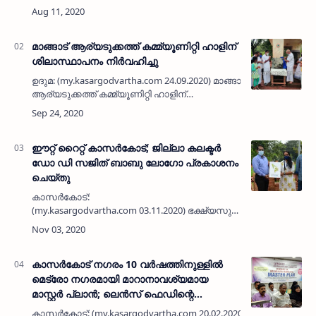
അഭിപ്രായങ്ങളും നിര്‍ദ്ദേശങ്ങളും
സമര്‍പ്പിക്കാനുള്ള അന്തിമ തീയതി ന…
മാങ്ങാട് ആര്യടുക്കത്ത് കമ്മ്യൂണിറ്റി ഹാളിന്
ശിലാസ്ഥാപനം നിര്‍വഹിച്ചു
ഉദുമ: (my.kasargodvartha.com 24.09.2020) മാങ്ങാട്
ആര്യടുക്കത്ത് കമ്മ്യൂണിറ്റി ഹാളിന്
ശിലാസ്ഥാപനം നിര്‍വഹിച്ചു. ഉദുമ
ഗ്രാമപഞ്ചായത്ത് 2019-20 വാര്‍ഷിക
പദ്ധതിയില്‍ ഉള…
ഈറ്റ് റൈറ്റ് കാസര്‍കോട്; ജില്ലാ കലക്ടര്‍
ഡോ ഡി സജിത് ബാബു ലോഗോ പ്രകാശനം
ചെയ്തു
കാസര്‍കോട്:
(my.kasargodvartha.com 03.11.2020) ഭക്ഷ്യസുരക്ഷാ
വകുപ്പും ഫുഡ് സേഫ്റ്റി ആന്‍ഡ് സറ്റാന്‍ഡേര്‍ഡ്
അതോറിറ്റി ഓഫ് ഇന്ത്യയും സംയുക്തമായി
നടപ്പാക്കുന്ന ഈറ്റ് റൈറ്റ് …
കാസര്‍കോട് നഗരം 10 വര്‍ഷത്തിനുള്ളില്‍
മെട്രോ നഗരമായി മാറാനാവശ്യമായ
മാസ്റ്റര്‍ പ്ലാന്‍; ലെന്‍സ് ഫെഡിന്റെ
നേതൃത്വത്തില്‍ സെമിനാര്‍ സംഘടിപ്പിച്ചു
കാസര്‍കോട്: (my.kasargodvartha.com 20.02.2020) കാസര്‍കോട്