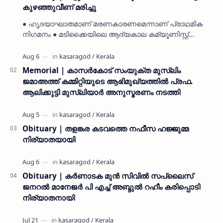
കുഴഞ്ഞുവീണ് മരിച്ചു
● ഹൃദയാഘാതമാണ് മരണകാരണമെന്നാണ് പ്രാഥമിക
നിഗമനം ● മടിക്കൈയിലെ ആദ്യകാല കമ്യൂണിസ്റ്റ്
പ്രവർത്തകരായ രാമൻ്റെയും ചിരുതേയിയുടെയും
മകളാണ് ● വിവരമറിഞ്ഞ് ജനപ്ര…
Memorial | കാസർകോട് സംയുക്ത മുസ്ലിം
ജമാഅത്ത് കമ്മിറ്റിയുടെ ആഭിമുഖ്യത്തിൽ പ്രഫ.
ആലിക്കുട്ടി മുസ്ലിയാർ അനുസ്മരണം നടത്തി
Obituary | തളങ്കര കടവത്തെ നഫീസ ഹജ്ജുമ്മ
നിര്യാതയായി
Obituary | കർണാടക മുൻ സിവില്‍ സപ്ലൈസ്
ജനറൽ മാനേജർ പി എച്ച് അബ്ദുൽ റഹീം കരിപ്പൊടി
നിര്യാതനായി