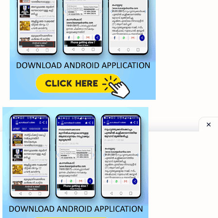
©
2026
‧
My Kasaragod Vartha | LATEST KASARAGOD LOCAL NE
Privacy Policy
|
Grievance Redressal