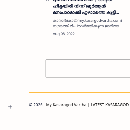
ഹിക്മയിൽ നിന്ന് ഖുർആൻ
മനഃപാഠമാക്കി ഏഴാമത്തെ കുട്ടി
പുറത്തിറങ്ങി
കാസർകോട്: (my.kasargodvartha.com)
നഗരത്തിൽ പ്രവർത്തിക്കുന്ന ജാമിഅഃ
ദാറുൽ ഹിക്മ ഇസ്ലാമിയ സ്ഥാപനത്തിൽ
നിന്ന് വിശുദ്ധ ഖുർആൻ മനഃപാഠമാക്കി
ഏഴാമത്തെ കുട്ടി പുറത്തിറങ്ങി. സലീം പട്ള-
ഫർസാന…
©
2026
‧
My Kasaragod Vartha | LATEST KASARAGO