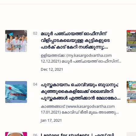
മധൂർ പഞ്ചായത്ത് ഓഫീസിന്
വിളിപ്പാടകലെയുള്ള കുട്ടികളുടെ
പാർക് കാട് കേറി നശിക്കുന്നു;
ഉപയോഗപ്രദമാക്കണമെന്ന്
ഉളിയത്തട്‌ക്ക: (my.kasargodvartha.com
ആവശ്യം
12.12.2021) മധൂർ പഞ്ചായത്ത് ഓഫീസിന്
വിളിപ്പാടകലെ സ്ഥിതി ചെയ്യുന്ന
ചിൽഡ്രൻസ് പാർക്
ഉപയോഗപ്രദമാക്കണമെന്ന ആവശ്യം
ഉയരുന്നു. കാട് കെട്ടി മൂടി ഇഴജന്…
പുസ്തകായനം ചൊവ്വയും ബുധനും;
കുഞ്ഞുകൈകളിലേക്ക് ലൈബ്രറി
പുസ്തകങ്ങൾ എത്തിക്കാൻ മേലാങ്കോട്ട്
മാതൃക
കാഞ്ഞങ്ങാട്: (www.kasargodvartha.com
17.01.2021) കോവിഡ് ഭീതി മൂലം അടഞ്ഞു
്
കിടക്കുന്ന സ്കൂൾ ലൈബ്രറിയിലെ
പുസ്തകങ്ങൾ കുട്ടികളുടെ
വീടുകളിലെത്തിക്കാൻ മേലാങ്കോട്ട് എ സി
കണ്ണൻ നായർ സ്…
Laptops for students | എസ് സി