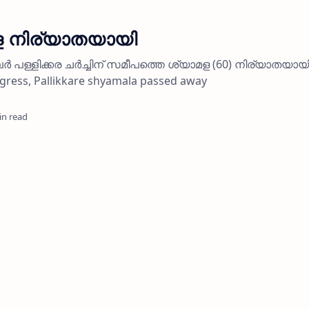
ള നിര്യാതയായി
പര്‍ പള്ളിക്കര ചര്‍ച്ചിന് സമീപത്തെ ശ്യാമള (60) നിര്യാതയായ
ongress, Pallikkare shyamala passed away
in read