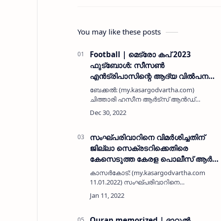
You may like these posts
Football | മെട്രോ കപ് 2023
ഫുട്ബോൾ: സീസൺ
എൻട്രിപാസിന്റെ ആദ്യ വിൽപന
മന്ത്രി പിഎ മുഹമ്മദ് റിയാസ്
ബേക്കൽ: (my.kasargodvartha.com)
നിർവഹിച്ചു
ചിത്താരി ഹസീന ആർട്സ് ആൻഡ്
സ്പോർട്സ് ക്ലബ് മെട്രോ മുഹമ്മദ്
ഹാജിയുടെ സ്മരണയിൽ നടത്തുന്ന മെട്രോ
കപ് അഖിലേൻഡ്യ ഫ്‌ലഡ് ലൈറ്റ്
സെവൻസ് ഫുട്ബാൾ ടൂർണമെന്റിന്…
സംഘ്പരിവാറിനെ വിമർശിച്ചതിന്
ജില്ലാ സെക്രടറിക്കെതിരെ
കേസെടുത്ത കേരള പൊലീസ് ആർ
എസ് എസിന്റെ ചട്ടുകമാകരുതെന്ന്
കാസർകോട്: (my.kasargodvartha.com
ക്യാംപസ് ഫ്രണ്ട്
11.01.2022) സംഘ്പരിവാറിനെ
വിമർശിച്ചതിന് ജില്ലാ സെക്രടറി ഇസ്ഹാഖ
ചൂരിക്കെതിരെ കേസെടുത്ത കേരള
പൊലീസ് ആർ എസ് എസിന്റെ
ചട്ടുകമാകരുതെന്ന് ക്യാംപസ് ഫ്രണ്ട…
Quran memorized | ദാറുൽ