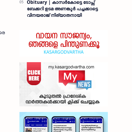
Obituary | കാസർകോട്ടെ ടോപ്സ്
ബേക്കറി ഉടമ അണങ്കൂർ പച്ചക്കാട്ടെ
വിനയരാജ് നിര്യാതനായി
്കര