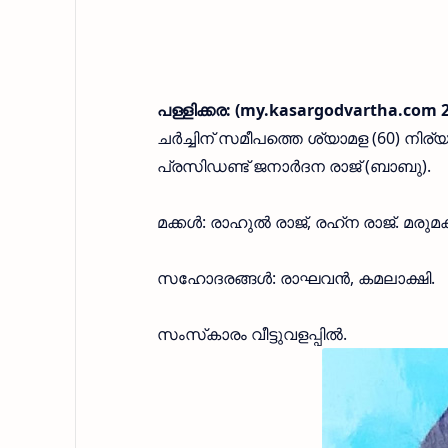
പള്ളിക്കര: (my.kasargodvartha.com 
ചര്‍ച്ചിന് സമീപത്തെ ശ്യാമള (60) നിര്
പ്രസിഡണ്ട് ജനാര്‍ദന രാജ് (ബാബു).
മക്കള്‍: രാഹുല്‍ രാജ്, രഹ്‌ന രാജ്. മരു
സഹോദരങ്ങള്‍: രാഘവന്‍, കമലാക്ഷി.
സംസ്‌കാരം വീട്ടുവളപ്പില്‍.