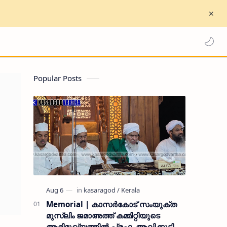
Popular Posts
Memorial | കാസർകോട് സംയുക്ത
മുസ്ലിം ജമാഅത്ത് കമ്മിറ്റിയുടെ
ആഭിമുഖ്യത്തിൽ പ്രഫ. ആലിക്കുട്ടി