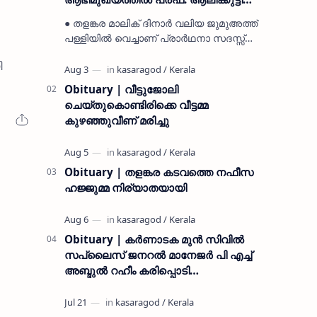
മുസ്ലിയാർ അനുസ്മരണം നടത്തി
● തളങ്കര മാലിക് ദിനാർ വലിയ ജുമുഅത്ത്
പള്ളിയിൽ വെച്ചാണ് പ്രാർഥനാ സദസ്സ്
ഒരുക്കിയത് ● സമസ്ത ട്രഷറർ കൊയ്യോട്
ി
ഉമർ മുസ്ലിയാർ പരിപാടിക്ക് നേതൃത്വം
നൽകി കാസ…
Obituary | വീട്ടുജോലി
ചെയ്തുകൊണ്ടിരിക്കെ വീട്ടമ്മ
കുഴഞ്ഞുവീണ് മരിച്ചു
Obituary | തളങ്കര കടവത്തെ നഫീസ
ഹജ്ജുമ്മ നിര്യാതയായി
Obituary | കർണാടക മുൻ സിവില്‍
സപ്ലൈസ് ജനറൽ മാനേജർ പി എച്ച്
അബ്ദുൽ റഹീം കരിപ്പൊടി
നിര്യാതനായി