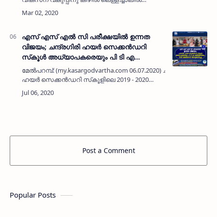
പ്രവര്‍ത്തിക്കുന്ന ആണ്‍കുട്ടികളുടെ മോഡല്‍
റെസിഡന്‍ഷ്യല്‍ സ്‌ക…
എസ് എസ് എല്‍ സി പരീക്ഷയില്‍ ഉന്നത
വിജയം; ചന്ദ്രഗിരി ഹയര്‍ സെക്കന്‍ഡറി
സ്‌കൂള്‍ അധ്യാപകരെയും പി ടി എ
കമ്മിറ്റിയേയും തമ്പ് മേല്‍പ്പറമ്പ് അനുമോദിച്ചു
മേല്‍പറമ്പ്: (my.kasargodvartha.com 06.07.2020) ചന്ദ്രഗിരി
ഹയര്‍ സെക്കന്‍ഡറി സ്‌കൂളിലെ 2019 - 2020
എസ് എസ് എല്‍ സി ബാച്ചിനെ സ്‌കൂളിന്റെ
ചരിത്രത്തിലെ (99.15 ശതമാനം)…
Post a Comment
Popular Posts