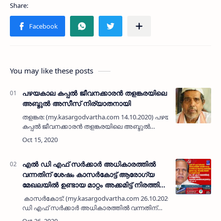
You may like these posts
പഴയകാല കപ്പല്‍ ജീവനക്കാരന്‍ തളങ്കരയിലെ
അബ്ദുല്‍ അസീസ് നിര്യാതനായി
തളങ്കര: (my.kasargodvartha.com 14.10.2020) പഴയകാല
കപ്പല്‍ ജീവനക്കാരന്‍ തളങ്കരയിലെ അബ്ദുല്‍
അസീസ് (73) നിര്യാതനായി. പരേതരായ
ഇബ്‌റാഹിം-ഖദിജ ദമ്പതികളുടെ മകനാണ്. ഭാ…
എല്‍ ഡി എഫ് സർക്കാർ അധികാരത്തില്‍
വന്നതിന് ശേഷം കാസർകോട്ട് ആരോഗ്യ
മേഖലയിൽ ഉണ്ടായ മാറ്റം അക്കമിട്ട് നിരത്തി
പി കരുണാകരൻ; യു ഡി എഫ് സമരത്തിന്റെ
കാസര്‍കോട്: (my.kasargodvartha.com 26.10.2020) എല്‍
പൊള്ളത്തരം ജനങ്ങള്‍ മനസിലാക്കുമെന്നും
ഡി എഫ് സർക്കാർ അധികാരത്തില്‍ വന്നതിന്
മുൻ എം പി
ശേഷം കാസർകോട്ട് ആരോഗ്യ മേഖലയിൽ