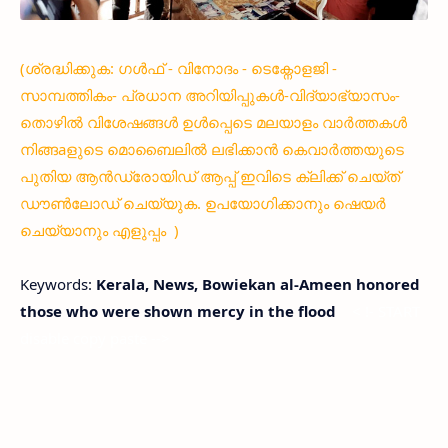
(ശ്രദ്ധിക്കുക: ഗൾഫ് - വിനോദം - ടെക്നോളജി -
സാമ്പത്തികം- പ്രധാന അറിയിപ്പുകൾ-വിദ്യാഭ്യാസം-
തൊഴിൽ വിശേഷങ്ങൾ ഉൾപ്പെടെ മലയാളം വാർത്തകൾ
നിങ്ങaളുടെ മൊബൈലിൽ ലഭിക്കാൻ കെവാർത്തയുടെ
പുതിയ ആൻഡ്രോയിഡ് ആപ്പ് ഇവിടെ ക്ലിക്ക് ചെയ്ത്
ഡൗൺലോഡ് ചെയ്യുക. ഉപയോഗിക്കാനും ഷെയർ
ചെയ്യാനും എളുപ്പം )
Keywords:
Kerala, News, Bowiekan al-Ameen honored
those who were shown mercy in the flood
< !- START
disable copy paste -->