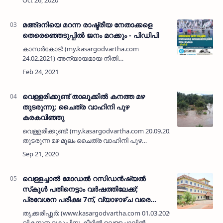
ഉണ്ടായ മാറ്റം അക്കമിട്ട…
മഅ്ദനിയെ മറന്ന രാഷ്ട്രീയ നേതാക്കളെ
തെരെഞ്ഞെടുപ്പില്‍ ജനം മറക്കും - പിഡിപി
കാസര്‍കോട്: (my.kasargodvartha.com
24.02.2021) അന്യായമായ നീതി
നിഷേധത്തിലൂടെ വര്‍ഷങ്ങളോളമായി
ജയിലടച്ചിരിക്കുന്ന അബ്ദുല്‍ നാസര്‍ മഅ്ദനിയെ
മറന്ന രാഷ്ട്രീയ നേതാക്കളെ തെരെഞ്ഞെടുപ്പില്‍
…
വെള്ളരിക്കുണ്ട് താലൂക്കിൽ കനത്ത മഴ
തുടരുന്നു; ചൈത്ര വാഹിനി പുഴ
കരകവിഞ്ഞു
വെള്ളരിക്കുണ്ട്: (my.kasargodvartha.com 20.09.2020) ശക്തമായി
തുടരുന്ന മഴ മൂലം ചൈത്ര വാഹിനി പുഴ
കരകവിഞ്ഞൊഴുകുന്നു. പുഴയുടെ കൈവഴി
തോടുകളും കൊല്ലികളും പതിവിന്
വിപരീതമായ…
വെള്ളച്ചാല്‍ മോഡല്‍ റസിഡന്‍ഷ്യല്‍
സ്‌കൂള്‍ പതിനെട്ടാം വര്‍ഷത്തിലേക്ക്;
പ്രവേശന പരീക്ഷ 7ന്, വ്യാഴാഴ്ച വരെ
ഓണ്‍ലൈനായി അപേക്ഷ നല്‍കാം
തൃക്കരിപ്പൂര്‍: (www.kasargodvartha.com 01.03.2020) പട്ടികജാതി
വികസന വകുപ്പിനു കീഴില്‍ ലെള്ളച്ചാലില്‍