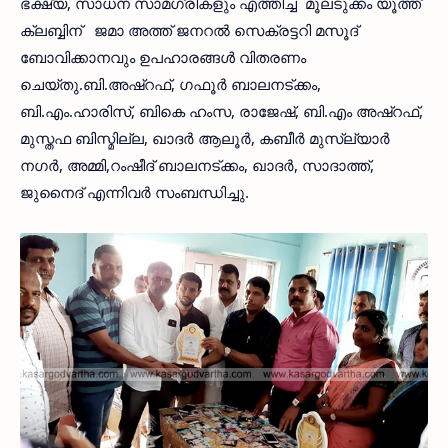
ഭക്ഷ്യ, സാധന സാമഗ്രികളും എത്തിച്ച മൂലടുക്കം യൂത്ത്
ക്ലബ്ബിന് ജമാ അത്ത് ജനറല്‍ സെക്രട്ടറി മസൂദ്
ബോവിക്കാനവും ഉപഹാരങ്ങള്‍ വിതരണം
ചെയ്തു.ബി.അഷ്‌റഫ്, ഗഫൂര്‍ ബാലനട്ക്കം,
ബി.എം.ഹാരിസ്, ബികെ ഹംസ, രാജേഷ്, ബി.എം അഷ്‌റഫ്,
മുസ്തഫ ബിസ്മില്ല, ഖാദര്‍ ആലൂര്‍, കബീര്‍ മുസ്ല്യാര്‍
നഗര്‍, അമ്മി,റംഷീദ് ബാലനട്ക്കം, ഖാദര്‍, സാദാത്ത്,
ജുനൈദ് എന്നിവര്‍ സംബന്ധിച്ചു.