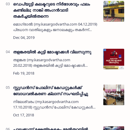
ഡെപ്യൂട്ടി കലക്ടറുടെ നിര്‍ദേശവും ഫലം
കണ്ടില്ല; നാങ്കി അംഗന്‍വാടി
തകര്‍ച്ചയില്‍തന്നെ
മൊഗ്രാല്‍: (my.kasargodvartha.com 04.12.2019)
പ്രധാന വാതിലുകളും ജനാലകളും തകര്‍ന്ന്
ഇഴജന്തുക്കളുടെ ഭീഷണി നേരിടുന്ന മൊഗ്രാല്‍
നാങ്കി അംഗന്‍വാടിയുടെ ശോചനീയാവസ്ഥ
പരിഹരിക്കാന്‍ ഡെപ്യൂട…
തളങ്കരയില്‍ കുട്ടി മോഷ്ടാക്കള്‍ വിലസുന്നു
തളങ്കര: (my.kasargodvartha.com
20.02.2018) തളങ്കരയില്‍ കുട്ടി മോഷ്ടാക്കള്‍
വിലസുന്നത് നാട്ടുകാര്‍ക്ക് തലവേദനയാകുന്നു.
കഴിഞ്ഞ ദിവസം രാത്രി പണിപൂര്‍ത്തിയായ
വീട്ടില്‍ കയറിയ…
സ്റ്റുഡന്‍സ് പോലിസ് കേഡറ്റുകള്‍ക്ക്
ബോധവല്‍കരണ ക്ലാസ് സംഘടിപ്പിച്ചു
നിലേശ്വരം: (my.kasargodvartha.com
17.10.2018) സ്റ്റുഡന്‍സ് പോലിസ് കേഡറ്റുകള്‍ക്ക്
ചൈല്‍ഡ്‌ലൈനിന്റെ നേതൃത്വത്തില്‍
ബോധവല്‍കരണ ക്ലാസ് സംഘടിപ്പിച്ചു.
തൃക്കരിപ്പൂര്‍ വിപിജിവ…
പാലക്കുന്ന് ക്ഷേത്രകഴകം മേല്‍തറയില്‍