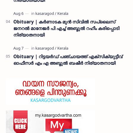
നിര്യാതയായി
Obituary | കർണാടക മുൻ സിവില്‍ സപ്ലൈസ്
ജനറൽ മാനേജർ പി എച്ച് അബ്ദുൽ റഹീം കരിപ്പൊടി
നിര്യാതനായി
Obituary | റിട്ടയർഡ് പഞ്ചായത്ത് എക്സിക്യുട്ടീവ്
ഓഫീസർ എം എ അബ്ദുൽ ബഷീർ നിര്യാതനായി