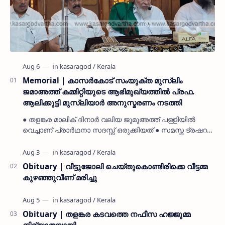
Memorial | കാസർകോട് സംയുക്ത മുസ്ലിം
ജമാഅത്ത് കമ്മിറ്റിയുടെ ആഭിമുഖ്യത്തിൽ പ്രഫ.
ആലിക്കുട്ടി മുസ്ലിയാർ അനുസ്മരണം നടത്തി
● തളങ്കര മാലിക് ദിനാർ വലിയ ജുമുഅത്ത് പള്ളിയിൽ
വെച്ചാണ് പ്രാർഥനാ സദസ്സ് ഒരുക്കിയത് ● സമസ്ത ട്രഷറർ
കൊയ്യോട് ഉമർ മുസ്ലിയാർ പരിപാടിക്ക് നേതൃത്വം
നൽകി കാസ…
Obituary | വീട്ടുജോലി ചെയ്തുകൊണ്ടിരിക്കെ വീട്ടമ്മ
കുഴഞ്ഞുവീണ് മരിച്ചു
Obituary | തളങ്കര കടവത്തെ നഫീസ ഹജ്ജുമ്മ