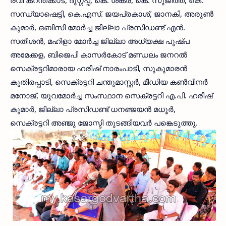
രവി കറന്തക്കാട്, ദുഗ്ഗപ്പ, കെ. ശങ്കര, കെ. സുജിത്ത്, കെ.
സന്ധ്യാഷെട്ടി, കെ.എസ്. ജയപ്രകാശ്, ജാനകി, അരുണ്‍
കുമാര്‍, ഒബിസി മോര്‍ച്ച ജില്ലാ പ്രസിഡണ്ട് എന്‍.
സതീശന്‍, മഹിളാ മോര്‍ച്ച ജില്ലാ അധ്യക്ഷ പുഷ്പ
അമേക്കള, ബിജെപി കാസര്‍കോട് മണ്ഡലം ജനറല്‍
സെക്രട്ടറിമാരായ ഹരീഷ് നാരംപാടി, സുകുമാരന്‍
കുതിരപ്പാടി, സെക്രട്ടറി ചന്തുമാസ്റ്റര്‍, മീഡിയ കണ്‍വീനര്‍
മനോജ്, യുവമോര്‍ച്ച സംസ്ഥാന സെക്രട്ടറി എ.പി. ഹരീഷ്
കുമാര്‍, ജില്ലാ പ്രസിഡണ്ട് ധനഞ്ജയന്‍ മധൂര്‍,
സെക്രട്ടറി അഞ്ജു ജോസ്ടി തുടങ്ങിയവര്‍ പങ്കെടുത്തു.