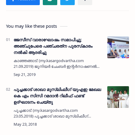
You may like these posts
ജേസീസ് വാരാഘോഷം സമാപിച്ചു;
അഞ്ചുപേരെ പഞ്ചരത്‌ന പുരസ്‌കാരം
നല്‍കി ആദരിച്ചു
കാഞ്ഞങ്ങാട്: (my.kasargodvartha.com
21.09.2019) ജൂനിയര്‍ ചേംബര്‍ ഇന്റര്‍നാഷണല്‍
കാഞ്ഞങ്ങാട് ചാപ്റ്റര്‍ സംഘടിപ്പിച്ച ജേസീസ്
വാരാഘോഷം സമാപിച്ചു. സമാപന ചടങ്ങ്
കാഞ്ഞങ്ങാട് വ്യാപാരഭവന്…
പൂച്ചക്കാട് ശാഖാ മുസ്‌ലിംലീഗ് യുഎഇ മേഖല
കെ എം സിസി റമദാന്‍ റിലീഫ് ഫണ്ട്
ഉദ്ഘാടനം ചെയ്തു
പൂച്ചക്കാട്: (my.kasargodvartha.com
23.05.2018) പൂച്ചക്കാട് ശാഖാ മുസ്‌ലിംലീഗ്
കമ്മിറ്റിയും യുഎഇ മേഖല കെ എം സിസിയും
സംയുക്തമായി മൂന്നു ലക്ഷം രൂപയുടെ റമദാന്‍
റിലീഫ് പ്രവര്‍ത്തന…