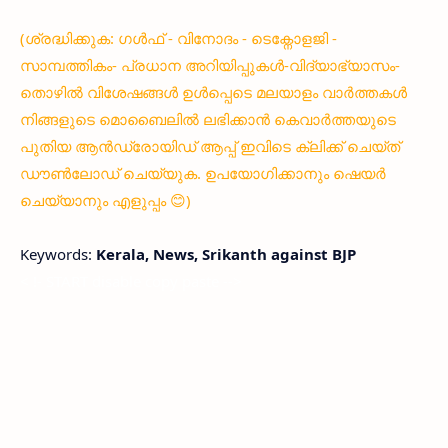
(ശ്രദ്ധിക്കുക: ഗൾഫ് - വിനോദം - ടെക്നോളജി -
സാമ്പത്തികം- പ്രധാന അറിയിപ്പുകൾ-വിദ്യാഭ്യാസം-
തൊഴിൽ വിശേഷങ്ങൾ ഉൾപ്പെടെ മലയാളം വാർത്തകൾ
നിങ്ങളുടെ മൊബൈലിൽ ലഭിക്കാൻ കെവാർത്തയുടെ
പുതിയ ആൻഡ്രോയിഡ് ആപ്പ് ഇവിടെ ക്ലിക്ക് ചെയ്ത്
ഡൗൺലോഡ് ചെയ്യുക. ഉപയോഗിക്കാനും ഷെയർ
ചെയ്യാനും എളുപ്പം 😊)
Keywords:
Kerala, News, Srikanth against BJP
< !- START disable copy paste -->