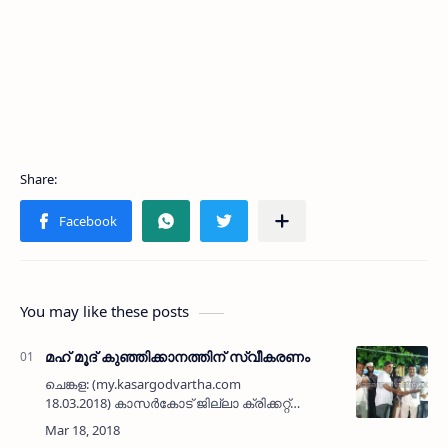
You may like these posts
മഹ് മൂദ് കുഞ്ഞിക്കാനത്തിന് സ്വീകരണം
ചെങ്കള: (my.kasargodvartha.com
18.03.2018) കാസര്‍കോട് ജില്ലാ ക്രിക്കറ്റ്
അസോസിയേഷന്‍ എക്‌സ്‌ക്യൂട്ടീവിലേക്ക്
തെരഞ്ഞെടുക്കപ്പെട്ട മഹ് മൂദ് കുഞ്ഞിക്കാനത്തിന്