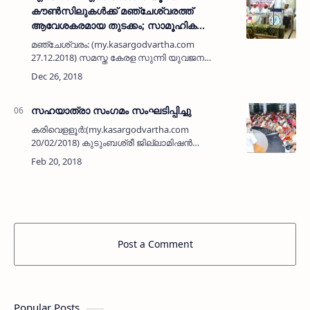
കൗണ്‍സിലുകള്‍ക്ക് മഞ്ചേശ്വരത്ത്
ആവേശകരമായ തുടക്കം; സാമൂഹിക
മാറ്റത്തെക്കുറിച്ച് പ്രവര്‍ത്തകരില്‍
മഞ്ചേശ്വരം: (my.kasargodvartha.com
അവബോധം വളര്‍ത്തുമെന്ന് പള്ളങ്കോട്
27.12.2018) സമസ്ത കേരള സുന്നി യുവജന
അബ്ദുല്‍ ഖാദിര്‍ മദനി
സംഘം (എസ് വൈ എസ്) പുനസംഘടനാ
പ്രവര്‍ത്തനങ്ങളുടെ മൂന്നാം ഘട്ടമായി
ജില്ലയിലെ ഒമ്പത് സോണ്‍ കമ്മറ്റികളി…
സഹയാത്രാ സംഗമം സംഘടിപ്പിച്ചു
കരിവെളളൂര്‍:(my.kasargodvartha.com
20/02/2018) കുടുംബശ്രീ ജില്ലാമിഷന്‍
നീതം-2018 ന്റെ ഭാഗമായി കരിവെള്ളൂര്‍- പെര്‍ളം
പഞ്ചായത്ത് തല സഹയാത്രാ സംഗമം
പഞ്ചായത്ത് വൈസ് പ്രസിഡണ്ട്…
Post a Comment
Popular Posts