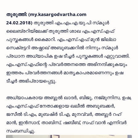
തുരുത്തി: (my.kasargodvartha.com
24.02.2018)
തുരുത്തി എം.എം.എ.യു.പി സ്‌കൂള്‍
ലൈബ്രറിയിലേക്ക് തുരുത്തി ശാഖ എം.എസ്.എഫ്
പുസ്തകങ്ങള്‍ കൈമാറി. എം.എസ്.എഫ് മുന്‍ ജില്ലാ
സെക്രട്ടറി അഷ്ഫാഖ് അബൂബക്കറില്‍ നിന്നും സ്‌കൂള്‍
പ്രധാന അധ്യാപിക ഉഷ ടീച്ചര്‍ പുസ്തകങ്ങള്‍ ഏറ്റുവാങ്ങി.
എം.എസ്.എഫിന്റെ പ്രവര്‍ത്തനത്തെ അഭിനന്ദിക്കുകയും
ഇത്തരം പ്രവര്‍ത്തനങ്ങള്‍ മാതൃകാപരമാണെന്നും ഉഷ
ടീച്ചര്‍ അഭിപ്രായപ്പെട്ടു.
അധ്യാപകരായ അബ്ദുല്‍ ഖാദര്‍, ബിജു, നജ്മുന്നിസ, ഉഷ,
എം.എസ്.എഫ് നേതാക്കളായ ഖലീല്‍ അബൂബക്കര്‍,
ജസീല്‍ ടി.എം, മുബഷിര്‍ ടി.എ, മുനവ്വര്‍, അബ്ദുര്‍ റഹ്
മാന്‍, ഇന്‍സാദ്, താബിസ്, ഷബീബ്, സഫ് വാന്‍ എന്നിവര്‍
സംബന്ധിച്ചു.