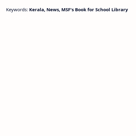
Keywords:
Kerala, News, MSF's Book for School Library
< !- START disable copy paste -->