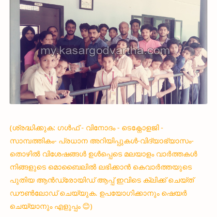
(ശ്രദ്ധിക്കുക: ഗൾഫ് - വിനോദം - ടെക്നോളജി -
സാമ്പത്തികം- പ്രധാന അറിയിപ്പുകൾ-വിദ്യാഭ്യാസം-
തൊഴിൽ വിശേഷങ്ങൾ ഉൾപ്പെടെ മലയാളം വാർത്തകൾ
നിങ്ങളുടെ മൊബൈലിൽ ലഭിക്കാൻ കെവാർത്തയുടെ
പുതിയ ആൻഡ്രോയിഡ് ആപ്പ് ഇവിടെ ക്ലിക്ക് ചെയ്ത്
ഡൗൺലോഡ് ചെയ്യുക. ഉപയോഗിക്കാനും ഷെയർ
ചെയ്യാനും എളുപ്പം 😊)