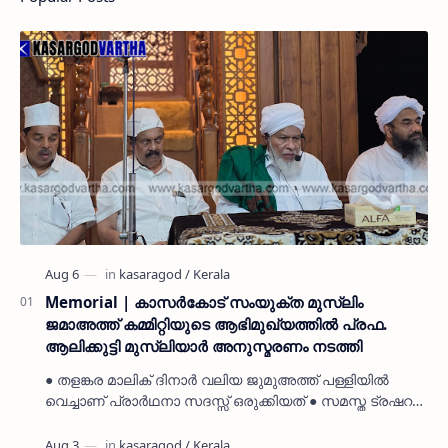
Memorial | കാസർകോട് സംയുക്ത മുസ്ലിം
ജമാഅത്ത് കമ്മിറ്റിയുടെ ആഭിമുഖ്യത്തിൽ പ്രഫ.
ആലിക്കുട്ടി മുസ്ലിയാർ അനുസ്മരണം നടത്തി
● തളങ്കര മാലിക് ദിനാർ വലിയ ജുമുഅത്ത് പള്ളിയിൽ
വെച്ചാണ് പ്രാർഥനാ സദസ്സ് ഒരുക്കിയത് ● സമസ്ത ട്രഷറർ
കൊയ്യോട് ഉമർ മുസ്ലിയാർ പരിപാടിക്ക് നേതൃത്വം
നൽകി കാസ…