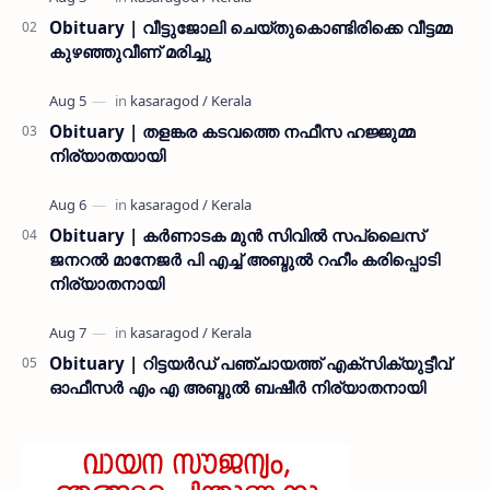
Obituary | വീട്ടുജോലി ചെയ്തുകൊണ്ടിരിക്കെ വീട്ടമ്മ
കുഴഞ്ഞുവീണ് മരിച്ചു
Obituary | തളങ്കര കടവത്തെ നഫീസ ഹജ്ജുമ്മ
നിര്യാതയായി
Obituary | കർണാടക മുൻ സിവില്‍ സപ്ലൈസ്
ജനറൽ മാനേജർ പി എച്ച് അബ്ദുൽ റഹീം കരിപ്പൊടി
നിര്യാതനായി
Obituary | റിട്ടയർഡ് പഞ്ചായത്ത് എക്സിക്യുട്ടീവ്
ഓഫീസർ എം എ അബ്ദുൽ ബഷീർ നിര്യാതനായി