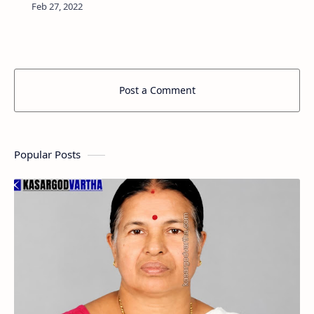
അധ്യാപകൻ അമ്മങ്കോട് കൊളച്ചപ്പിലെ
നാരായണ ഭട്ട് (70) നിര്യാതനായി. …
Post a Comment
Popular Posts