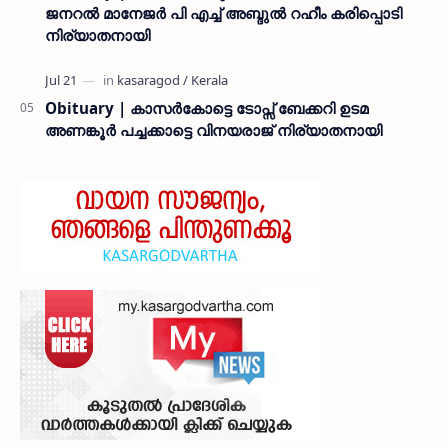
ജനറൽ മാനേജർ പി എച്ച് അബ്ദുൽ റഹീം കരിപ്പൊടി
നിര്യാതനായി
Obituary | കാസർകോട്ടെ ടോപ്സ് ബേക്കറി ഉടമ
അണങ്കൂർ പച്ചക്കാട്ടെ വിനയരാജ് നിര്യാതനായി