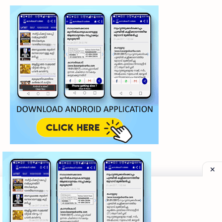
©
2026
‧
My Kasaragod Vartha | LATEST KASARAGOD LOCAL NE