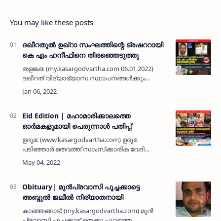
You may like these posts
ദഖീറതുല്‍ ഉഖ്‌റാ സംഘത്തിന്റെ ട്രഷററായി
കെ എം ഹനീഫിനെ തിരഞ്ഞെടുത്തു
തളങ്കര: (my.kasargodvartha.com 06.01.2022)
ദഖീറത് വിദ്യാഭ്യാസ സ്ഥാപനങ്ങള്‍ക്കും
അനാഥ - അഗതി മന്ദിരത്തിനും നേതൃത്വം
നല്‍കുന്ന ദഖീറതുല്‍ ഉഖ്‌റാ സംഘത്തിന്റെ
ട്രഷററായി കെ എം ഹനീഫിനെ തി…
Eid Edition | മഹാമാരിക്കാലത്തെ
ഓര്‍മകളുമായി പെരുന്നാള്‍ പതിപ്പ്
ഉദുമ: (www.kasargodvartha.com) ഉദുമ
പടിഞ്ഞാര്‍ ഒതവത്ത് സാംസ്‌ക്കാരിക വേദി
പ്രസിദ്ധീകരിച്ച 'പീസ്' പെരുന്നാള്‍ പതിപ്പിന്റെ
പ്രകാശനം ഓണ്‍ലൈനില്‍ നടന്നു. അബ്ദുല്ല
കുഞ്ഞി ഹാജി സ്പീഡ് വേ…
Obituary| മുൻപ്രവാസി പൂച്ചക്കാട്ടെ
അബ്ദുൽ ജലീൽ നിര്യാതനായി
കാഞ്ഞങ്ങാട്: (my.kasargodvartha.com) മുൻ
പ്രവാസി പൂച്ചക്കാട് തെക്കു പുറത്തെ