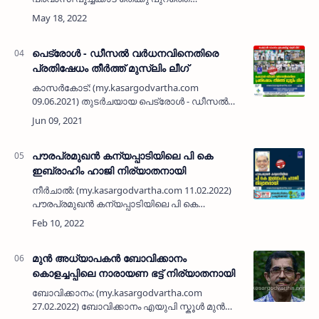
ബംഗ്ലാവിൽ ഹൗസിൽ അബ്ദുൽ ജലീൽ (48)
നിര്യാതനായി. അസുഖത്തെ തുടർന്ന്
കാഞ്ഞങ്ങാട്ടെ ആശുപത്രിയിൽ ചൊവ്വാഴ്ച
രാത്…
പെട്രോൾ - ഡീസൽ വർധനവിനെതിരെ
പ്രതിഷേധം തീർത്ത് മുസ്ലിം ലീഗ്
കാസർകോട്: (my.kasargodvartha.com
09.06.2021) തുടർചയായ പെട്രോൾ - ഡീസൽ
വില വർധനവിൽ പ്രതിഷേധിച്ച് മുസ്ലിം ലീഗ്
സംസ്ഥാന വ്യാപകമായി നടത്തുന്ന
പ്രക്ഷോഭത്തിൻ്റെ ഭാഗമായി കാസർകോട്…
പൗരപ്രമുഖൻ കന്യപ്പാടിയിലെ പി കെ
ഇബ്രാഹിം ഹാജി നിര്യാതനായി
നീർചാൽ: (my.kasargodvartha.com 11.02.2022)
പൗരപ്രമുഖൻ കന്യപ്പാടിയിലെ പി കെ
ഇബ്രാഹിം ഹാജി (72) നിര്യാതനായി.
ബദിയടുക്ക, കന്യപ്പാടി തുടങ്ങിയ സ്ഥലങ്ങളിൽ
വ്യാപാര സ്ഥാപനങ്ങൾ നടത്തിവരികയ…
മുൻ അധ്യാപകൻ ബോവിക്കാനം
കൊളച്ചപ്പിലെ നാരായണ ഭട്ട് നിര്യാതനായി
ബോവിക്കാനം: (my.kasargodvartha.com
27.02.2022) ബോവിക്കാനം എയുപി സ്കൂൾ മുൻ