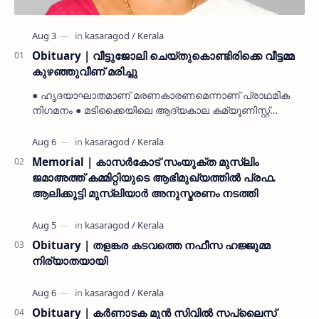
Obituary | വീട്ടുജോലി ചെയ്തുകൊണ്ടിരിക്കെ വീട്ടമ്മ
കുഴഞ്ഞുവീണ് മരിച്ചു
● ഹൃദയാഘാതമാണ് മരണകാരണമെന്നാണ് പ്രാഥമിക
നിഗമനം ● മടിക്കൈയിലെ ആദ്യകാല കമ്യൂണിസ്റ്റ്
പ്രവർത്തകരായ രാമൻ്റെയും ചിരുതേയിയുടെയും
മകളാണ് ● വിവരമറിഞ്ഞ് ജനപ്ര…
Memorial | കാസർകോട് സംയുക്ത മുസ്ലിം
ജമാഅത്ത് കമ്മിറ്റിയുടെ ആഭിമുഖ്യത്തിൽ പ്രഫ.
ആലിക്കുട്ടി മുസ്ലിയാർ അനുസ്മരണം നടത്തി
Obituary | തളങ്കര കടവത്തെ നഫീസ ഹജ്ജുമ്മ
നിര്യാതയായി
Obituary | കർണാടക മുൻ സിവില്‍ സപ്ലൈസ്