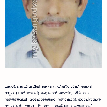
മക്കള്‍: കെ.വി ലതീഷ്, കെ.വി നിധീഷ് (ഗള്‍ഫ്), കെ.വി
സ്നേഹ (തേര്‍ത്തല്ലി). മരുമക്കള്‍: ആതിര, ശ്രീനാഥ്
(തേര്‍ത്തല്ലി). സഹോദരങ്ങള്‍: രത്നാകരന്‍, ഗോപിനാഥന്‍,
രോഹിണി, ശാരദ, പ്രസന്ന. സഞ്ചയനം ഞായറാഴ്ച