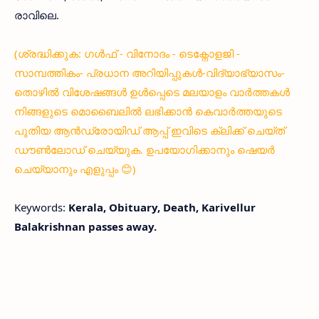
രാവിലെ.
(ശ്രദ്ധിക്കുക: ഗൾഫ് - വിനോദം - ടെക്നോളജി -
സാമ്പത്തികം- പ്രധാന അറിയിപ്പുകൾ-വിദ്യാഭ്യാസം-
തൊഴിൽ വിശേഷങ്ങൾ ഉൾപ്പെടെ മലയാളം വാർത്തകൾ
നിങ്ങളുടെ മൊബൈലിൽ ലഭിക്കാൻ കെവാർത്തയുടെ
പുതിയ ആൻഡ്രോയിഡ് ആപ്പ് ഇവിടെ ക്ലിക്ക് ചെയ്ത്
ഡൗൺലോഡ് ചെയ്യുക. ഉപയോഗിക്കാനും ഷെയർ
ചെയ്യാനും എളുപ്പം 😊)
Keywords:
Kerala, Obituary, Death, Karivellur
Balakrishnan passes away.