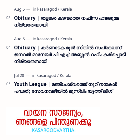
Obituary | തളങ്കര കടവത്തെ നഫീസ ഹജ്ജുമ്മ
നിര്യാതയായി
Obituary | കർണാടക മുൻ സിവില്‍ സപ്ലൈസ്
ജനറൽ മാനേജർ പി എച്ച് അബ്ദുൽ റഹീം കരിപ്പൊടി
നിര്യാതനായി
Youth League | മഞ്ചേശ്വരത്ത് നൂറ് നന്മകൾ
പദ്ധതി; സേവനവഴിയിൽ മുസ്ലിം യൂത്ത് ലീഗ്