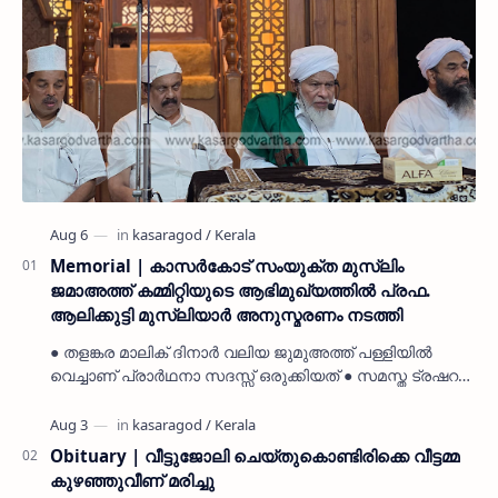
Memorial | കാസർകോട് സംയുക്ത മുസ്ലിം
ജമാഅത്ത് കമ്മിറ്റിയുടെ ആഭിമുഖ്യത്തിൽ പ്രഫ.
ആലിക്കുട്ടി മുസ്ലിയാർ അനുസ്മരണം നടത്തി
● തളങ്കര മാലിക് ദിനാർ വലിയ ജുമുഅത്ത് പള്ളിയിൽ
വെച്ചാണ് പ്രാർഥനാ സദസ്സ് ഒരുക്കിയത് ● സമസ്ത ട്രഷറർ
കൊയ്യോട് ഉമർ മുസ്ലിയാർ പരിപാടിക്ക് നേതൃത്വം
നൽകി കാസ…
Obituary | വീട്ടുജോലി ചെയ്തുകൊണ്ടിരിക്കെ വീട്ടമ്മ
കുഴഞ്ഞുവീണ് മരിച്ചു