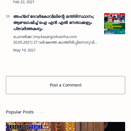
ബി യുടെ അരികിലുള്ള മുള വേലി, കെ എസ് ടി പി
റോഡിന് മദ്ധ്യഭാഗത്തും …
അഹ്‌മദ് ദേവർകോവിലിന്റെ മന്ത്രിസ്ഥാനം;
ആഘോഷിച്ച് ഐ എൻ എൽ നേതാക്കളും
പ്രവർത്തകരും
ചെമ്പരിക്ക: (my.kasargodvartha.com
20.05.2021) 27 വർഷത്തെ കാത്തിരിപ്പിനൊടുവിൽ
വെള്ളിയാഴ്ച പാർടി പ്രതിനിധി അഹ്‌മദ്‌
ദേവർകോവിൽ സ്ഥാനമേൽക്കുന്നതിൽ
ആഘോഷങ്ങൾ ഒരുക്കി ഐ എൻ എൽ
നേതാക്…
Post a Comment
Popular Posts