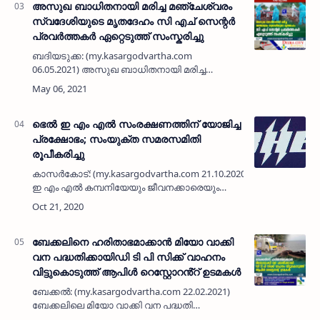
അസുഖ ബാധിതനായി മരിച്ച മഞ്ചേശ്വരം
സ്വദേശിയുടെ മൃതദേഹം സി എച് സെന്റർ
പ്രവർത്തകർ ഏറ്റെടുത്ത് സംസ്കരിച്ചു
ബദിയടുക്ക: (my.kasargodvartha.com
06.05.2021) അസുഖ ബാധിതനായി മരിച്ച
മഞ്ചേശ്വരം സ്വദേശിയുടെ മൃതദേഹം
സംസ്കരിച്ചു ബദിയടുക്ക സി എച് സെന്റർ
പ്രവർത്തകർ മാതൃകയായി. ഉക്കിനടുക്ക
മെഡികൽ…
ഭെല്‍ ഇ എം എല്‍ സംരക്ഷണത്തിന് യോജിച്ച
പ്രക്ഷോഭം; സംയുക്ത സമരസമിതി
രൂപീകരിച്ചു
കാസര്‍കോട്: (my.kasargodvartha.com 21.10.2020) ഭെല്‍
ഇ എം എല്‍ കമ്പനിയേയും ജീവനക്കാരെയും
സംരക്ഷിക്കുന്നതിന് യോജിച്ച പ്രക്ഷോഭം
സംഘടിപ്പിക്കുവാന്‍ തൊഴിലാളി സംഘടനകളുടെ
…
ബേക്കലിനെ ഹരിതാഭമാക്കാൻ മിയോ വാക്കി
വന പദ്ധതിക്കായിഡി ടി പി സിക്ക് വാഹനം
വിട്ടുകൊടുത്ത് ആപിൾ റെസ്റ്റോറൻ്റ് ഉടമകൾ
ബേക്കൽ: (my.kasargodvartha.com 22.02.2021)
ബേക്കലിലെ മിയോ വാക്കി വന പദ്ധതി
നടപ്പാക്കുന്നതിന്, ബി ആർ ഡി സി യുടെ ആർ ഒ