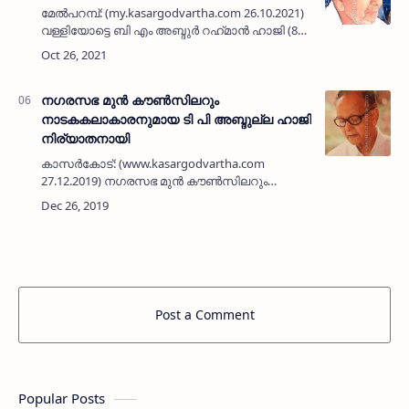
മേൽപറമ്പ്: (my.kasargodvartha.com 26.10.2021)
വള്ളിയോട്ടെ ബി എം അബ്ദുർ റഹ്‌മാൻ ഹാജി (82)
നിര്യാതനായി. പഴയ കാല കർഷകനായിരുന്നു.
നിലവിൽ മേൽപറമ്പ് മുഹ്‌യുദ്ദീൻ ജുമാ മസ്ജിദ്
കമിറ്റി പ്ര…
നഗരസഭ മുന്‍ കൗണ്‍സിലറും
നാടകകലാകാരനുമായ ടി പി അബ്ദുല്ല ഹാജി
നിര്യാതനായി
കാസര്‍കോട്: (www.kasargodvartha.com
27.12.2019) നഗരസഭ മുന്‍ കൗണ്‍സിലറും
നാടകകലാകാരനും സഹൃദയനുമായ ടി പി
അബ്ദുല്ല ഹാജി(94) എന്ന അന്തച്ച
നിര്യാതനായി. ദീര്‍ഘകാലം കാസര്‍കോട്
റെയില്‍വേ …
Post a Comment
Popular Posts