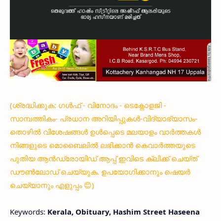
(ശ്രദ്ധിക്കുക: ഗൾഫ് - വിനോദം - ടെക്നോളജി -
സാമ്പത്തികം- പ്രധാന അറിയിപ്പുകൾ-വിദ്യാഭ്യാസം-
തൊഴിൽ വിശേഷങ്ങൾ ഉൾപ്പെടെ മലയാളം വാർത്തകൾ
നിങ്ങളുടെ മൊബൈലിൽ ലഭിക്കാൻ കെവാർത്തയുടെ
പുതിയ ആൻഡ്രോയിഡ് ആപ്പ് ഇവിടെ ക്ലിക്ക് ചെയ്ത്
ഡൗൺലോഡ് ചെയ്യുക. ഉപയോഗിക്കാനും ഷെയർ
ചെയ്യാനും എളുപ്പം 😊)
Keywords:
Kerala, Obituary, Hashim Street Haseena