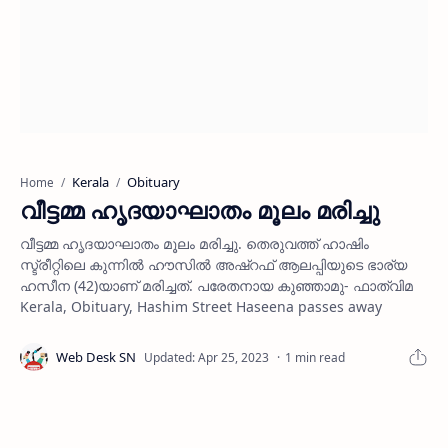
Kerala
Obituary
Home
വീട്ടമ്മ ഹൃദയാഘാതം മൂലം മരിച്ചു
വീട്ടമ്മ ഹൃദയാഘാതം മൂലം മരിച്ചു. തെരുവത്ത് ഹാഷിം
സ്ട്രീറ്റിലെ കുന്നില്‍ ഹൗസില്‍ അഷ്‌റഫ് ആലപ്പിയുടെ ഭാര്യ
ഹസീന (42)യാണ് മരിച്ചത്. പരേതനായ കുഞ്ഞാമു- ഫാത്വിമ
Kerala, Obituary, Hashim Street Haseena passes away
1 min read