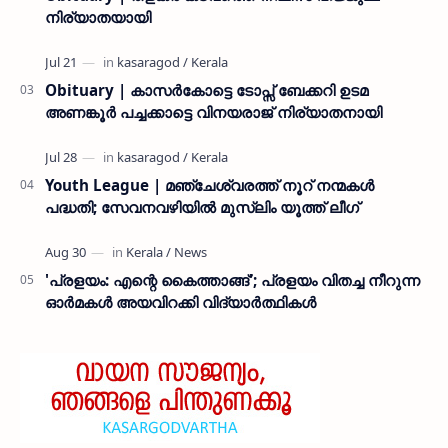
നിര്യാതയായി
Obituary | കാസർകോട്ടെ ടോപ്സ് ബേക്കറി ഉടമ
അണങ്കൂർ പച്ചക്കാട്ടെ വിനയരാജ് നിര്യാതനായി
Youth League | മഞ്ചേശ്വരത്ത് നൂറ് നന്മകൾ
പദ്ധതി; സേവനവഴിയിൽ മുസ്ലിം യൂത്ത് ലീഗ്
'പ്രളയം: എന്റെ കൈത്താങ്ങ്'; പ്രളയം വിതച്ച നീറുന്ന
ഓര്‍മകള്‍ അയവിറക്കി വിദ്യാര്‍ത്ഥികള്‍