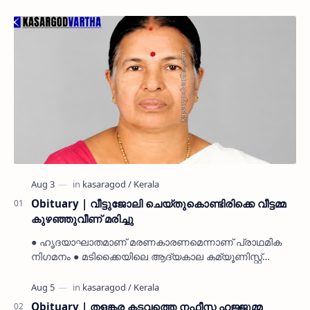
Obituary | വീട്ടുജോലി ചെയ്തുകൊണ്ടിരിക്കെ വീട്ടമ്മ
കുഴഞ്ഞുവീണ് മരിച്ചു
● ഹൃദയാഘാതമാണ് മരണകാരണമെന്നാണ് പ്രാഥമിക
നിഗമനം ● മടിക്കൈയിലെ ആദ്യകാല കമ്യൂണിസ്റ്റ്
പ്രവർത്തകരായ രാമൻ്റെയും ചിരുതേയിയുടെയും
മകളാണ് ● വിവരമറിഞ്ഞ് ജനപ്ര…
Obituary | തളങ്കര കടവത്തെ നഫീസ ഹജ്ജുമ്മ