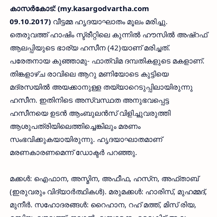
കാസര്‍കോട്: (my.kasargodvartha.com
09.10.2017)
വീട്ടമ്മ ഹൃദയാഘാതം മൂലം മരിച്ചു.
തെരുവത്ത് ഹാഷിം സ്ട്രീറ്റിലെ കുന്നില്‍ ഹൗസില്‍ അഷ്‌റഫ്
ആലപ്പിയുടെ ഭാര്യ ഹസീന (42)യാണ് മരിച്ചത്.
പരേതനായ കുഞ്ഞാമു- ഫാത്വിമ ദമ്പതികളുടെ മകളാണ്.
തിങ്കളാഴ്ച രാവിലെ ആറു മണിയോടെ കുട്ടിയെ
മദ്രസയില്‍ അയക്കാനുള്ള തയ്യാറെടുപ്പിലായിരുന്നു
ഹസീന. ഇതിനിടെ അസ്വസ്ഥത അനുഭവപ്പെട്ട
ഹസീനയെ ഉടന്‍ ആംബുലന്‍സ് വിളിച്ചുവരുത്തി
ആശുപത്രിയിലെത്തിച്ചെങ്കിലും മരണം
സംഭവിക്കുകയായിരുന്നു. ഹൃദയാഘാതമാണ്
മരണകാരണമെന്ന് ഡോക്ടര്‍ പറഞ്ഞു.
മക്കള്‍: ഐഫാന, അസ്മിന, അഫീഫ, ഹസ്‌ന, അഫ്താബ്
(ഇരുവരും വിദ്യാര്‍ത്ഥികള്‍). മരുമക്കള്‍: ഹാരിസ്, മുഹമ്മദ്,
മുനീര്‍. സഹോദരങ്ങള്‍: റൈഹാന, റഹ് മത്ത്, മിസ് രിയ,