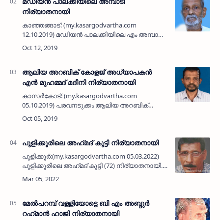
മഡിയന്‍ പാലക്കിയിലെ അമ്പാടി
നിര്യാതനായി
കാഞ്ഞങ്ങാട്: (my.kasargodvartha.com
12.10.2019) മഡിയന്‍ പാലക്കിയിലെ എം അമ്പാടി
(78) നിര്യാതനായി. ആദ്യകാല സി പി എം
പ്രവര്‍ത്തകനും മെമ്പറുമായിരുന്നു. ഭാര്യ: ടി.
ജാനു. മക്കള്‍: രജനി…
ആലിയ അറബിക് കോളജ് അധ്യാപകന്‍
എന്‍ മുഹമ്മദ് മദീനി നിര്യാതനായി
കാസര്‍കോട്: (my.kasargodvartha.com
05.10.2019) പരവനടുക്കം ആലിയ അറബിക്
കോളജ് അധ്യാപകന്‍ കൈന്താറിലെ എന്‍
മുഹമ്മദ് മദീനി (65) നിര്യാതനായി. ആലിയയിലെ
പഠനശേഷം മദീന ഇസ്്‌ലാമിക് യൂണിവേഴ്‌…
പുളിക്കൂരിലെ അഹ്‌മദ്‌ കുട്ടി നിര്യാതനായി
പുളിക്കൂർ:(my.kasargodvartha.com 05.03.2022)
പുളിക്കൂരിലെ അഹ്‌മദ്‌ കുട്ടി (72) നിര്യാതനായി.
ഒരു വർഷത്തോളമായി അസുഖം കാരണം
ചികിത്സയിലായിരുന്നു. കാസർകോട്ടെ
ആനുകാലികങ്ങളിൽ കഥകൾ, കവിതകൾ…
മേൽപറമ്പ് വള്ളിയോട്ടെ ബി എം അബ്ദുർ
റഹ്‌മാൻ ഹാജി നിര്യാതനായി