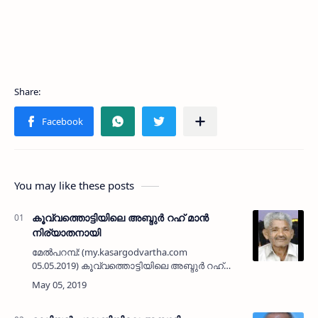
You may like these posts
കൂവ്വത്തൊട്ടിയിലെ അബ്ദുര്‍ റഹ് മാന്‍
നിര്യാതനായി
മേല്‍പറമ്പ്: (my.kasargodvartha.com
05.05.2019) കൂവ്വത്തൊട്ടിയിലെ അബ്ദുര്‍ റഹ്
മാന്‍ (68)നിര്യാതനായി. മേല്‍പറമ്പ് സത്യനാഥ്
ആശുപത്രിക്ക് എതിര്‍വശം വര്‍ഷങ്ങളായി കാര്‍
വാഷ്…