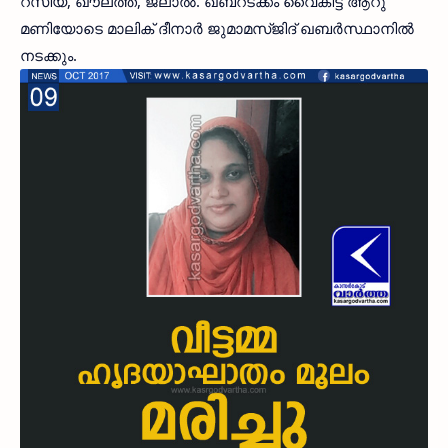
റസിയ, ഖൗലത്ത്, ജലാല്‍. ഖബറടക്കം വൈകിട്ട് ആറു
മണിയോടെ മാലിക് ദീനാര്‍ ജുമാമസ്ജിദ് ഖബര്‍സ്ഥാനില്‍
നടക്കും.