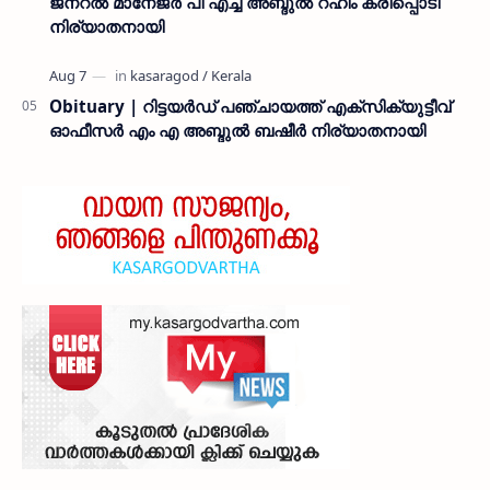
ജനറൽ മാനേജർ പി എച്ച് അബ്ദുൽ റഹീം കരിപ്പൊടി
നിര്യാതനായി
Obituary | റിട്ടയർഡ് പഞ്ചായത്ത് എക്സിക്യുട്ടീവ്
ഓഫീസർ എം എ അബ്ദുൽ ബഷീർ നിര്യാതനായി