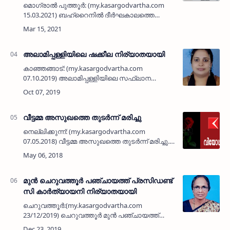
മൊഗ്രാൽ പുത്തൂർ: (my.kasargodvartha.com
15.03.2021) ബഹ്‌റൈനിൽ ദീർഘകാലത്തെ
പ്രവാസ ജീവിതം അവസാനിപ്പിച്ച് നാട്ടിലെത്തിയ
കാസർകോട് സ്വദേശി മരിച്ചു.
ചായിത്തോട്ടത്തിലെ സി എച് ഹമീദ് (60) ആ…
അലാമിപ്പള്ളിയിലെ ഷക്കീല നിര്യാതയായി
കാഞ്ഞങ്ങാട്: (my.kasargodvartha.com
07.10.2019) അലാമിപ്പള്ളിയിലെ സഫ്‌ലാന
മന്‍സിലില്‍ മുഹമ്മദ്കുഞ്ഞി (സബ്
എഞ്ചിനീയര്‍, കെ എസ് ഇ ബി, ചിത്താരി)യുടെ
ഭാര്യ ഷക്കീല (42) നിര്യാതയായി. പയ്…
വീട്ടമ്മ അസുഖത്തെ തുടര്‍ന്ന് മരിച്ചു
നെല്ലിക്കുന്ന്: (my.kasargodvartha.com
07.05.2018) വീട്ടമ്മ അസുഖത്തെ തുടര്‍ന്ന് മരിച്ചു.
ബങ്കരക്കുന്ന് കുദൂര്‍ റോഡിലെ അബ്ദുല്‍
ലത്തീഫിന്റെ ഭാര്യ നഫീസ (46)യാണ് മരിച്ചത്.
പരേതന…
മുന്‍ ചെറുവത്തൂര്‍ പഞ്ചായത്ത് പ്രസിഡണ്ട്
സി കാര്‍ത്യായനി നിര്യാതയായി
ചെറുവത്തൂര്‍:(my.kasargodvartha.com
23/12/2019) ചെറുവത്തൂര്‍ മുന്‍ പഞ്ചായത്ത്
പ്രസിഡണ്ട് നിര്യാതയായി. കാരിയില്‍