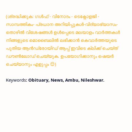
(ശ്രദ്ധിക്കുക: ഗൾഫ് - വിനോദം - ടെക്നോളജി -
സാമ്പത്തികം- പ്രധാന അറിയിപ്പുകൾ-വിദ്യാഭ്യാസം-
തൊഴിൽ വിശേഷങ്ങൾ ഉൾപ്പെടെ മലയാളം വാർത്തകൾ
നിങ്ങളുടെ മൊബൈലിൽ ലഭിക്കാൻ കെവാർത്തയുടെ
പുതിയ ആൻഡ്രോയിഡ് ആപ്പ് ഇവിടെ ക്ലിക്ക് ചെയ്ത്
ഡൗൺലോഡ് ചെയ്യുക. ഉപയോഗിക്കാനും ഷെയർ
ചെയ്യാനും എളുപ്പം 😊)
Keywords
: Obituary, News, Ambu, Nileshwar.