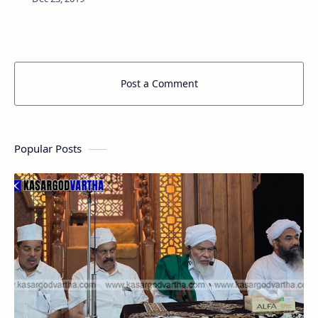
എരിഞ്ഞിക്കീലിലെ സി കാര്‍ത്യായനി(68)യാണ്
നിര്യാതയായത്. ആരോഗ്യ വകുപ്പ…
Post a Comment
Popular Posts