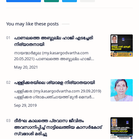
You may like these posts
പാണലത്തെ അബ്ദുല്ല ഹാജി എടച്ചേരി
നിര്യാതനായി
നായന്മാർമൂല: (my.kasargodvartha.com
20.05.2021) പാണലത്തെ അബ്ദുല്ല ഹാജി
എടച്ചേരി (70) നിര്യാതനായി. കാസർകോട് പഴയ
ബസ് സ്റ്റാൻഡ് എം ജി റോഡിൽ ത്വാഹിറ
മെഡികലിനടുത്ത് 40 ഓളം വർഷമായി …
പള്ളിക്കരയിലെ ശ്യാമള നിര്യാതയായി
പള്ളിക്കര: (my.kasargodvartha.com 29.09.2019)
പള്ളിക്കര ഗ്രാമപഞ്ചായത്ത് മുന്‍ മെമ്പര്‍
പള്ളിക്കര ചര്‍ച്ചിന് സമീപത്തെ ശ്യാമള (60)
നിര്യാതയായി. ഭര്‍ത്താവ്: പള്ളിക്കര മണ്ഡലം
കോണ്‍ഗ്ര…
ദീർഘ കാലത്തെ പ്രവാസ ജീവിതം
അവസാനിപ്പിച്ച് നാട്ടിലെത്തിയ കാസർകോട്
സ്വദേശി മരിച്ചു