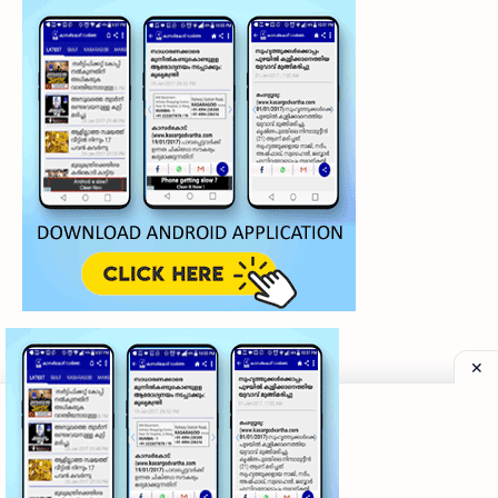
©
2026
‧
My Kasaragod Vartha | LATEST KASARAGOD LOCAL NE
Privacy Policy
|
Grievance Redressal