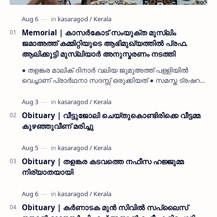
Memorial | കാസർകോട് സംയുക്ത മുസ്ലിം
ജമാഅത്ത് കമ്മിറ്റിയുടെ ആഭിമുഖ്യത്തിൽ പ്രഫ.
ആലിക്കുട്ടി മുസ്ലിയാർ അനുസ്മരണം നടത്തി
● തളങ്കര മാലിക് ദിനാർ വലിയ ജുമുഅത്ത് പള്ളിയിൽ
വെച്ചാണ് പ്രാർഥനാ സദസ്സ് ഒരുക്കിയത് ● സമസ്ത ട്രഷറർ
കൊയ്യോട് ഉമർ മുസ്ലിയാർ പരിപാടിക്ക് നേതൃത്വം
നൽകി കാസ…
Obituary | വീട്ടുജോലി ചെയ്തുകൊണ്ടിരിക്കെ വീട്ടമ്മ
കുഴഞ്ഞുവീണ് മരിച്ചു
Obituary | തളങ്കര കടവത്തെ നഫീസ ഹജ്ജുമ്മ
നിര്യാതയായി
Obituary | കർണാടക മുൻ സിവില്‍ സപ്ലൈസ്