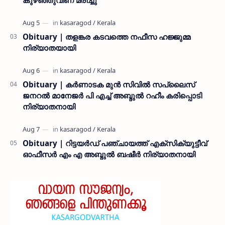
Obituary | തളങ്കര കടവത്തെ നഫീസ ഹജ്ജുമ്മ
നിര്യാതയായി
Obituary | കർണാടക മുൻ സിവില്‍ സപ്ലൈസ്
ജനറൽ മാനേജർ പി എച്ച് അബ്ദുൽ റഹീം കരിപ്പൊടി
നിര്യാതനായി
Obituary | റിട്ടയർഡ് പഞ്ചായത്ത് എക്സിക്യുട്ടീവ്
ഓഫീസർ എം എ അബ്ദുൽ ബഷീർ നിര്യാതനായി