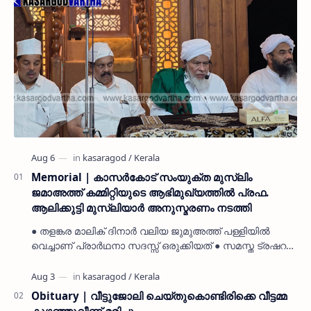
Memorial | കാസർകോട് സംയുക്ത മുസ്ലിം
ജമാഅത്ത് കമ്മിറ്റിയുടെ ആഭിമുഖ്യത്തിൽ പ്രഫ.
ആലിക്കുട്ടി മുസ്ലിയാർ അനുസ്മരണം നടത്തി
● തളങ്കര മാലിക് ദിനാർ വലിയ ജുമുഅത്ത് പള്ളിയിൽ
വെച്ചാണ് പ്രാർഥനാ സദസ്സ് ഒരുക്കിയത് ● സമസ്ത ട്രഷറർ
കൊയ്യോട് ഉമർ മുസ്ലിയാർ പരിപാടിക്ക് നേതൃത്വം
നൽകി കാസ…
Obituary | വീട്ടുജോലി ചെയ്തുകൊണ്ടിരിക്കെ വീട്ടമ്മ
കുഴഞ്ഞുവീണ് മരിച്ചു