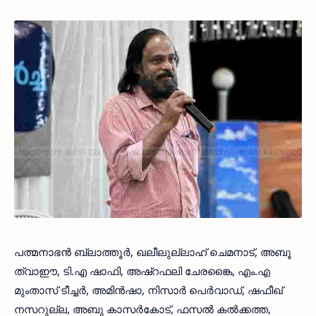
പത്മനാഭന്‍ ബ്ലാത്തൂര്‍, ഖലീലുല്ലാഹ് ചെമനാട്, അബൂ
ത്വാഈ, ടി.എ ഷാഫി, അഷ്‌റഫലി ചേരങ്കൈ, എം.എ
മുംതാസ് ടീച്ചര്‍, അമിന്‍ഷാ, നിസാര്‍ പെര്‍വാഡ്, ഷഫീഖ്
നസറുല്ല, അബു കാസര്‍കോട്, ഫസല്‍ കല്‍ക്കത്ത,