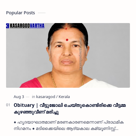
Popular Posts
Obituary | വീട്ടുജോലി ചെയ്തുകൊണ്ടിരിക്കെ വീട്ടമ്മ
കുഴഞ്ഞുവീണ് മരിച്ചു
● ഹൃദയാഘാതമാണ് മരണകാരണമെന്നാണ് പ്രാഥമിക
നിഗമനം ● മടിക്കൈയിലെ ആദ്യകാല കമ്യൂണിസ്റ്റ്
പ്രവർത്തകരായ രാമൻ്റെയും ചിരുതേയിയുടെയും