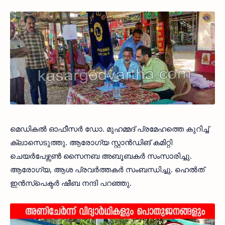
മെഡികൽ ഓഫീസർ ഡോ. മുഹമ്മദ് പ്രമേഹത്തെ കുറിച്ച്
ക്ലാസെടുത്തു. ആരോഗ്യ സ്റ്റാൻഡിങ് കമിറ്റി
ചെയർപേഴ്സൺ സൈനബ അബൂബകർ സംസാരിച്ചു.
ആരോഗ്യ, ആശ പ്രവർത്തകർ സംബന്ധിച്ചു. ഹെൽത്
ഇൻസ്‌പെക്ടർ ഷീബ നന്ദി പറഞ്ഞു.