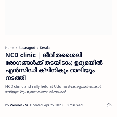
kasaragod
Kerala
Home
NCD clinic | ജീവിതശൈലി
രോഗങ്ങള്‍ക്ക് തടയിടാം; ഉദുമയിൽ
എൻസിഡി ക്ലിനികും റാലിയും
നടത്തി
NCD clinic and rally held at Uduma #കേരളവാർത്തകൾ
#ന്യൂസ്റൂം #ഇന്നത്തെവാർത്തകൾ
0 min read