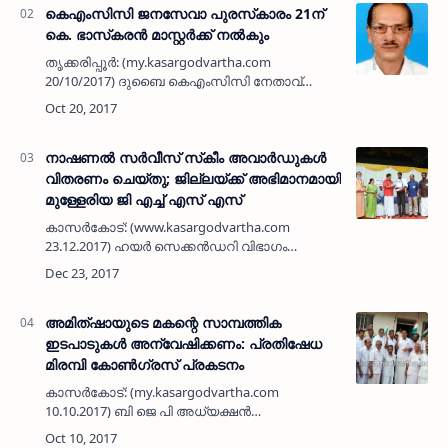
കെഎംസിസി ജനസേവാ പുരസ്‌കാരം 21ന്
കെ. ഭാസ്‌കരന്‍ മാസ്റ്റര്‍ക്ക് നല്‍കും
തൃക്കരിപ്പൂര്‍: (my.kasargodvartha.com
20/10/2017) ദുബൈ കെഎംസിസി നേതാവ്
എ.ബി. അബ്ദുസലാം ഹാജിയുടെ സ്മരണാര്‍ത്ഥം
തൃക്കരിപ്പൂര്‍ ദുബൈ കെഎംസിസി കമ്മിറ്റിയുടെ
ജനസേവാ പുരസ്‌കാര വിതരണം 2…
നാഷണല്‍ സര്‍വീസ് സ്‌കീം അവാര്‍ഡുകള്‍
വിതരണം ചെയ്തു; ജില്ലയ്ക്ക് അഭിമാനമായി
മുള്ളേരിയ ജി എച്ച് എസ് എസ്
കാസര്‍കോട്: (www.kasargodvartha.com
23.12.2017) ഹയര്‍ സെക്കന്‍ഡറി വിഭാഗം
നാഷണല്‍ സര്‍വീസ് സ്‌കീം സംസ്ഥാന- ജില്ലാ
അവാര്‍ഡുകള്‍ വിതരണം ചെയ്തപ്പോള്‍
തലയെടുപ്പോടു കൂടി കാസര്‍കോട് ജില്…
അമിത്ഷായുടെ മകന്റെ സാമ്പത്തിക
ഇടപാടുകള്‍ അന്വേഷിക്കണം: പ്രതിഷേധ
മിരമ്പി കോണ്‍ഗ്രസ് പ്രകടനം
കാസര്‍കോട്: (my.kasargodvartha.com
10.10.2017) ബി ജെ പി അധ്യക്ഷന്‍
അമിത്ഷായുടെ മകന്റെ സാമ്പത്തിക