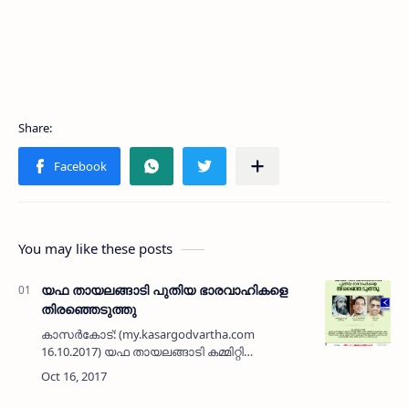
You may like these posts
യഫ തായലങ്ങാടി പുതിയ ഭാരവാഹികളെ
തിരഞ്ഞെടുത്തു
കാസര്‍കോട്: (my.kasargodvartha.com
16.10.2017) യഫ തായലങ്ങാടി കമ്മിറ്റി
ഭാരവാഹികളെ തിരഞ്ഞെടുത്തു. പ്രസിഡന്റ്:
അബ്ദുല്ല കൊച്ചി, വൈസ് പ്രസിഡന്റുമാര്‍:
റിയാസ് സാഹിബ്, നിയാസ് സോല. ജനറ…