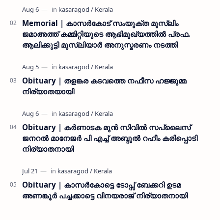
മകളാണ് ● വിവരമറിഞ്ഞ് ജനപ്ര…
Memorial | കാസർകോട് സംയുക്ത മുസ്ലിം
ജമാഅത്ത് കമ്മിറ്റിയുടെ ആഭിമുഖ്യത്തിൽ പ്രഫ.
ആലിക്കുട്ടി മുസ്ലിയാർ അനുസ്മരണം നടത്തി
Obituary | തളങ്കര കടവത്തെ നഫീസ ഹജ്ജുമ്മ
നിര്യാതയായി
Obituary | കർണാടക മുൻ സിവില്‍ സപ്ലൈസ്
ജനറൽ മാനേജർ പി എച്ച് അബ്ദുൽ റഹീം കരിപ്പൊടി
നിര്യാതനായി
Obituary | കാസർകോട്ടെ ടോപ്സ് ബേക്കറി ഉടമ
അണങ്കൂർ പച്ചക്കാട്ടെ വിനയരാജ് നിര്യാതനായി