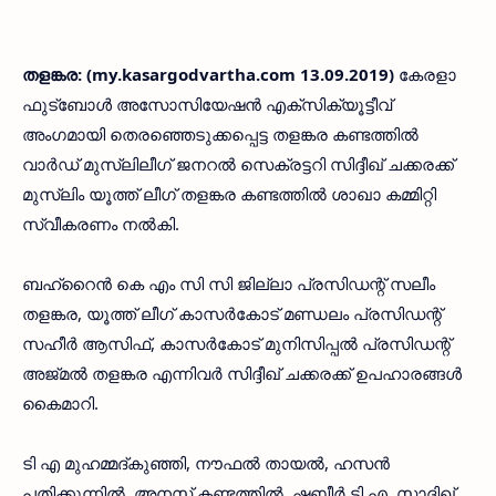
തളങ്കര: (my.kasargodvartha.com 13.09.2019)
കേരളാ
ഫുട്‌ബോള്‍ അസോസിയേഷന്‍ എക്‌സിക്യൂട്ടീവ്
അംഗമായി തെരഞ്ഞെടുക്കപ്പെട്ട തളങ്കര കണ്ടത്തില്‍
വാര്‍ഡ് മുസ്‌ലിലീഗ് ജനറല്‍ സെക്രട്ടറി സിദ്ദീഖ് ചക്കരക്ക്
മുസ്ലിം യൂത്ത് ലീഗ് തളങ്കര കണ്ടത്തില്‍ ശാഖാ കമ്മിറ്റി
സ്വീകരണം നല്‍കി.
ബഹ്‌റൈന്‍ കെ എം സി സി ജില്ലാ പ്രസിഡന്റ് സലീം
തളങ്കര, യൂത്ത് ലീഗ് കാസര്‍കോട് മണ്ഡലം പ്രസിഡന്റ്
സഹീര്‍ ആസിഫ്, കാസര്‍കോട് മുനിസിപ്പല്‍ പ്രസിഡന്റ്
അജ്മല്‍ തളങ്കര എന്നിവര്‍ സിദ്ദീഖ് ചക്കരക്ക് ഉപഹാരങ്ങള്‍
കൈമാറി.
ടി എ മുഹമ്മദ്കുഞ്ഞി, നൗഫല്‍ തായല്‍, ഹസന്‍
പതിക്കുന്നില്‍, അനസ് കണ്ടത്തില്‍, ഷബീര്‍ ടി എ, സാദിഖ്