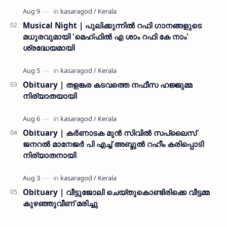
നൽകി കാസ…
Musical Night | പുലിക്കുന്നിൽ റഫി ഗാനങ്ങളുടെ
മധുരവുമായി 'മെഹ്ഫിൽ എ ശാം റഫി കേ നാം'
ശ്രദ്ധേയമായി
Obituary | തളങ്കര കടവത്തെ നഫീസ ഹജ്ജുമ്മ
നിര്യാതയായി
Obituary | കർണാടക മുൻ സിവില്‍ സപ്ലൈസ്
ജനറൽ മാനേജർ പി എച്ച് അബ്ദുൽ റഹീം കരിപ്പൊടി
നിര്യാതനായി
Obituary | വീട്ടുജോലി ചെയ്തുകൊണ്ടിരിക്കെ വീട്ടമ്മ
കുഴഞ്ഞുവീണ് മരിച്ചു