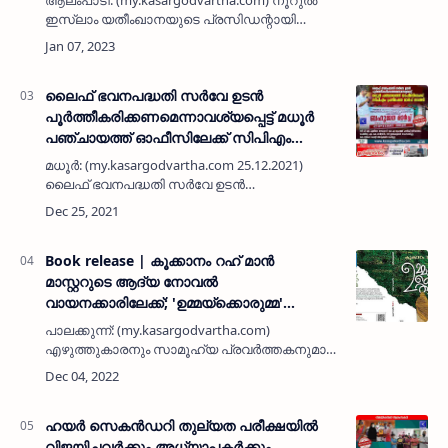
ആലംപാടി: (my.kasargodvartha.com) നൂറുല്‍
സ്വാദിഖ് മുബാറക് മാനജര്‍
ഇസ്ലാം യതീംഖാനയുടെ പ്രസിഡന്റായി
എന്‍എ അബൂബകര്‍ ഹാജിയെയും വൈസ്
പ്രസിഡന്റായി ഹമീദ് മിഹ്‌റാജിനെയും
മാനജറായി സ്വാദിഖ്
മുബാറകിനെയുംതെരഞ്ഞെടുത്തു…
ലൈഫ് ഭവനപദ്ധതി സർവേ ഉടൻ
പൂർത്തീകരിക്കണമെന്നാവശ്യപ്പെട്ട് മധൂർ
പഞ്ചായത്ത് ഓഫീസിലേക്ക് സിപിഎം
പ്രതിഷേധ മാർച് നടത്തി
മധൂർ: (my.kasargodvartha.com 25.12.2021)
ലൈഫ് ഭവനപദ്ധതി സർവേ ഉടൻ
പൂർത്തീകരിക്കണമെന്നാവശ്യപ്പെട്ട് മധൂർ
പഞ്ചായത്ത് ഓഫീസിലേക്ക് സിപിഎം
പ്രതിഷേധ മാർച് നടത്തി. സർവേ ഡിസംബർ 31
ന് പൂർത്ത…
Book release | കൂക്കാനം റഹ് മാന്‍
മാസ്റ്ററുടെ ആദ്യ നോവല്‍
വായനക്കാരിലേക്ക്; 'ഉമ്മയ്ക്കൊരുമ്മ'
പ്രകാശനം ഡിസംബര്‍ 10 ന്
പാലക്കുന്ന്: (my.kasargodvartha.com)
എഴുത്തുകാരനും സാമൂഹ്യ പ്രവര്‍ത്തകനുമായ
കൂക്കാനം റഹ് മാന്‍ മാസ്റ്ററുടെ ആദ്യ നോവല്‍
വായനക്കാരിലേക്ക്. സംസ്ഥാന അധ്യാപക
അവാര്‍ഡ് ജേതാവ് കൂടിയായ കൂക…
ഹയര്‍ സെകന്‍ഡറി തുല്യത പരീക്ഷയിൽ
വിജയിച്ചവർക്കും അധ്യാപകർക്കും