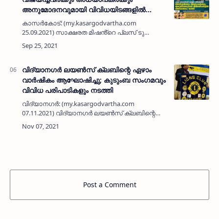
അനുമോദനവുമായി വിവിധയിടങ്ങളിൽ
വിജയോത്സവം നടത്തി
കാസർകോട്: (my.kasargodvartha.com
25.09.2021) സാക്ഷരത മിഷൻ്റെ പ്ലസ് ടു
തുല്യതാ പരീക്ഷയിൽ മികച്ച വിജയം
കരസ്ഥമാക്കിയവർക്ക് അനുമോദനവുമായി
വിവിധയിടങ്ങളിൽ വിജയോത്സവം
നടത്തി. മുളിയാറ…
വിദ്യാനഗർ ലയൺസ് ക്ലബിന്റെ ഏഴാം
വാർഷികം ആഘോഷിച്ചു; കുടുംബ സംഗമവും
വിവിധ പരിപാടികളും നടത്തി
വിദ്യാനഗർ: (my.kasargodvartha.com
07.11.2021) വിദ്യാനഗർ ലയൺസ് ക്ലബിന്റെ
ഏഴാം വാർഷികം ആഘോഷിച്ചു. കുടുംബ
സംഗമവും വിവിധ പരിപാടികളും സംഘടിപ്പിച്ചു.
ജീവാസ് മാനസ ഓഡിറ്റോറിയത്തിൽ ലയൺ
ഡിസ…
Post a Comment