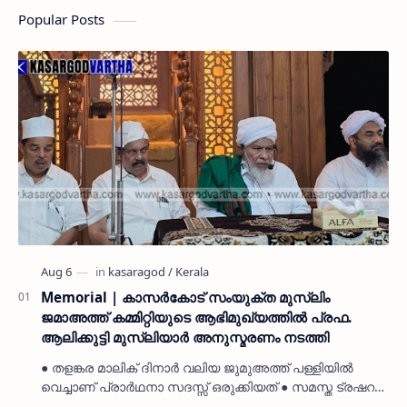
Popular Posts
Memorial | കാസർകോട് സംയുക്ത മുസ്ലിം
ജമാഅത്ത് കമ്മിറ്റിയുടെ ആഭിമുഖ്യത്തിൽ പ്രഫ.
ആലിക്കുട്ടി മുസ്ലിയാർ അനുസ്മരണം നടത്തി
● തളങ്കര മാലിക് ദിനാർ വലിയ ജുമുഅത്ത് പള്ളിയിൽ
വെച്ചാണ് പ്രാർഥനാ സദസ്സ് ഒരുക്കിയത് ● സമസ്ത ട്രഷറർ
കൊയ്യോട് ഉമർ മുസ്ലിയാർ പരിപാടിക്ക് നേതൃത്വം