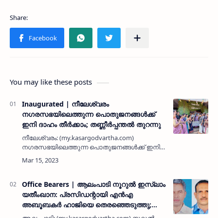
You may like these posts
Inaugurated | നീലേശ്വരം
നഗരസഭയിലെത്തുന്ന പൊതുജനങ്ങള്‍ക്ക്
ഇനി ദാഹം തീര്‍ക്കാം; തണ്ണീര്‍പ്പന്തല്‍ തുറന്നു
നീലേശ്വരം: (my.kasargodvartha.com)
നഗരസഭയിലെത്തുന്ന പൊതുജനങ്ങള്‍ക്ക് ഇനി
ദാഹം തീര്‍ക്കാം. ഓഫീസിനോടനുബന്ധിച്ചുള്ള
തണ്ണീര്‍പന്തല്‍ ചെയര്‍പേഴ്‌സണ്‍ ടിവി ശാന്ത
ഉദ്ഘാടനം ചെയ്തു. പൊരിവെയ…
Office Bearers | ആലംപാടി നൂറുല്‍ ഇസ്ലാം
യതീംഖാന: പ്രസിഡന്റായി എന്‍എ
അബൂബകര്‍ ഹാജിയെ തെരഞ്ഞെടുത്തു;
ഹമീദ് മിഹ്‌റാജ് വൈസ് പ്രസിഡന്റ്;