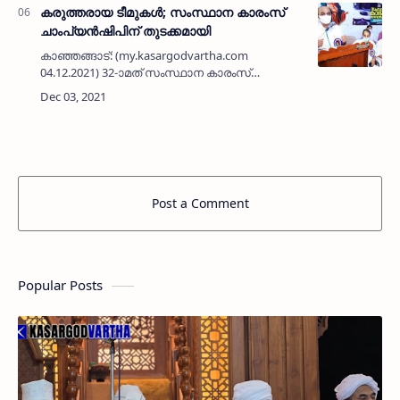
കരുത്തരായ ടീമുകൾ; സംസ്ഥാന കാരംസ്
ചാംപ്യൻഷിപിന് തുടക്കമായി
കാഞ്ഞങ്ങാട്: (my.kasargodvartha.com
04.12.2021) 32-ാമത് സംസ്ഥാന കാരംസ്
ചാംപ്യൻഷിപിന് പടന്നക്കാട് ഗുഡ് ഷെപേഡ്
പാസ്റ്ററൽ സെൻ്ററിൽ തുടക്കമായി. കോഴിക്കോട്
ജില്ലയ്ക്കിപ്പുറം ഇതാദ്യമായാണ…
Post a Comment
Popular Posts