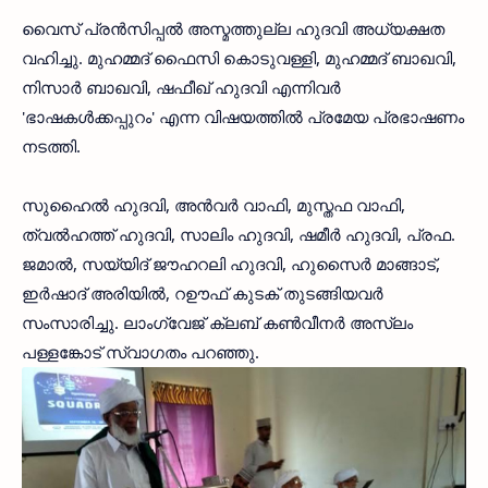
വൈസ് പ്രന്‍സിപ്പല്‍ അസ്മത്തുല്ല ഹുദവി അധ്യക്ഷത
വഹിച്ചു. മുഹമ്മദ് ഫൈസി കൊടുവള്ളി, മുഹമ്മദ് ബാഖവി,
നിസാര്‍ ബാഖവി, ഷഫീഖ് ഹുദവി എന്നിവര്‍
'ഭാഷകള്‍ക്കപ്പുറം' എന്ന വിഷയത്തില്‍ പ്രമേയ പ്രഭാഷണം
നടത്തി.
സുഹൈല്‍ ഹുദവി, അന്‍വര്‍ വാഫി, മുസ്തഫ വാഫി,
ത്വല്‍ഹത്ത് ഹുദവി, സാലിം ഹുദവി, ഷമീര്‍ ഹുദവി, പ്രഫ.
ജമാല്‍, സയ്യിദ് ജൗഹറലി ഹുദവി, ഹുസൈര്‍ മാങ്ങാട്,
ഇര്‍ഷാദ് അരിയില്‍, റഊഫ് കുടക് തുടങ്ങിയവര്‍
സംസാരിച്ചു. ലാംഗ്വേജ് ക്ലബ് കണ്‍വീനര്‍ അസ്‌ലം
പള്ളങ്കോട് സ്വാഗതം പറഞ്ഞു.