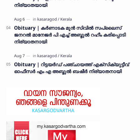
നിര്യാതയായി
Obituary | കർണാടക മുൻ സിവില്‍ സപ്ലൈസ്
ജനറൽ മാനേജർ പി എച്ച് അബ്ദുൽ റഹീം കരിപ്പൊടി
നിര്യാതനായി
Obituary | റിട്ടയർഡ് പഞ്ചായത്ത് എക്സിക്യുട്ടീവ്
ഓഫീസർ എം എ അബ്ദുൽ ബഷീർ നിര്യാതനായി