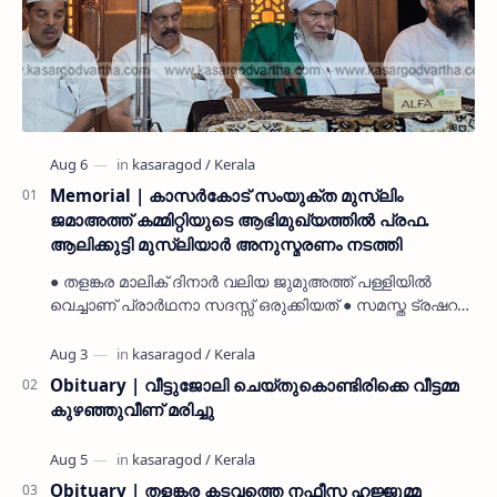
Memorial | കാസർകോട് സംയുക്ത മുസ്ലിം
ജമാഅത്ത് കമ്മിറ്റിയുടെ ആഭിമുഖ്യത്തിൽ പ്രഫ.
ആലിക്കുട്ടി മുസ്ലിയാർ അനുസ്മരണം നടത്തി
● തളങ്കര മാലിക് ദിനാർ വലിയ ജുമുഅത്ത് പള്ളിയിൽ
വെച്ചാണ് പ്രാർഥനാ സദസ്സ് ഒരുക്കിയത് ● സമസ്ത ട്രഷറർ
കൊയ്യോട് ഉമർ മുസ്ലിയാർ പരിപാടിക്ക് നേതൃത്വം
നൽകി കാസ…
Obituary | വീട്ടുജോലി ചെയ്തുകൊണ്ടിരിക്കെ വീട്ടമ്മ
കുഴഞ്ഞുവീണ് മരിച്ചു
Obituary | തളങ്കര കടവത്തെ നഫീസ ഹജ്ജുമ്മ