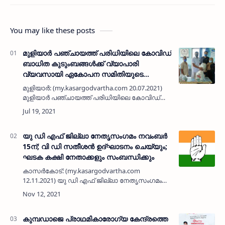
You may like these posts
മുളിയാർ പഞ്ചായത്ത് പരിധിയിലെ കോവിഡ്
ബാധിത കുടുംബങ്ങൾക്ക് വ്യാപാരി
വ്യവസായി ഏകോപന സമിതിയുടെ
സാന്ത്വനസ്പർശം
മുളിയാർ: (my.kasargodvartha.com 20.07.2021)
മുളിയാർ പഞ്ചായത്ത് പരിധിയിലെ കോവിഡ്
ബാധിച്ച് ദുരിതത്തിലായ നിർധന കുടുബങ്ങൾക്ക്
വ്യാപാരി വ്യവസായി ഏകോപനസമിതി
ബോവിക്കാനം യൂനിറ്റ് ഭക്ഷ്യധാന…
യു ഡി എഫ് ജില്ലാ നേതൃസംഗമം നവംബർ
15ന്; വി ഡി സതീശൻ ഉദ്‌ഘാടനം ചെയ്യും;
ഘടക കക്ഷി നേതാക്കളും സംബന്ധിക്കും
കാസർകോട്: (my.kasargodvartha.com
12.11.2021) യു ഡി എഫ് ജില്ലാ നേതൃസംഗമം
നവംബർ 15ന് രാവിലെ 10 മണിക്ക് കാസർകോട്
മുൻസിപൽ കോൻഫറൻസ് ഹാളിൽ ചേരും.
പ്രതിപക്ഷ നേതാവും യു ഡി എഫ്
ചെയർമാനുമാ…
കുമ്പഡാജെ പ്രാഥമികാരോഗ്യ കേന്ദ്രത്തെ