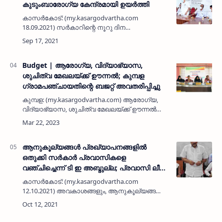
കുടുംബാരോഗ്യ കേന്ദ്രമായി ഉയർത്തി
കാസർകോട്: (my.kasargodvartha.com
18.09.2021) സർകാറിന്റെ നൂറു ദിന
പരിപാടിയുടെ ഭാഗമായി കുമ്പഡാജെ
പ്രാഥമികാരോഗ്യ കേന്ദ്രത്തെ
കുടുംബാരോഗ്യ കേന്ദ്രമായി ഉയർത്തി.
ഓൺലൈനായി ആരോഗ്…
Budget | ആരോഗ്യ, വിദ്യാഭ്യാസ,
ശുചിത്വ മേഖലയ്ക്ക് ഊന്നല്‍; കുമ്പള
ഗ്രാമപഞ്ചായതിന്റെ ബജറ്റ് അവതരിപ്പിച്ചു
കുമ്പള: (my.kasargodvartha.com) ആരോഗ്യ,
വിദ്യാഭ്യാസ, ശുചിത്വ മേഖലയ്ക്ക് ഊന്നല്‍
നല്‍കി കുമ്പള ഗ്രാമപഞ്ചായതിന്റെ 2023-24
വാര്‍ഷിക ബജറ്റ് വൈസ് പ്രസിഡന്റ് നാസര്‍
മൊഗ്രാല്‍ അവതരിപ്പിച്…
ആനുകൂല്യങ്ങൾ പ്രഖ്യാപനങ്ങളിൽ
ഒതുക്കി സർകാർ പ്രവാസികളെ
വഞ്ചിച്ചെന്ന് ടി ഇ അബ്ദുല്ല; പ്രവാസി ലീഗ്
നേതൃയോഗം ചേർന്നു
കാസർകോട്: (my.kasargodvartha.com
12.10.2021) അവകാശങ്ങളും, ആനുകൂല്യങ്ങളും
പ്രഖ്യാപനങ്ങളിൽ ഒതുക്കി പ്രവാസി
സമൂഹത്തെ വഞ്ചിക്കുന്ന സർകാർ നിലപാട്
പരിഹാസ്യമാണെന്ന് മുസ്ലിം ലീഗ് ജില്ലാ പ്…