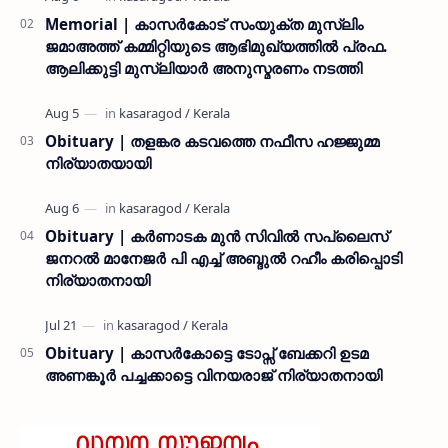
Memorial | കാസർകോട് സംയുക്ത മുസ്ലിം
ജമാഅത്ത് കമ്മിറ്റിയുടെ ആഭിമുഖ്യത്തിൽ പ്രഫ.
ആലിക്കുട്ടി മുസ്ലിയാർ അനുസ്മരണം നടത്തി
Obituary | തളങ്കര കടവത്തെ നഫീസ ഹജ്ജുമ്മ
നിര്യാതയായി
Obituary | കർണാടക മുൻ സിവില്‍ സപ്ലൈസ്
ജനറൽ മാനേജർ പി എച്ച് അബ്ദുൽ റഹീം കരിപ്പൊടി
നിര്യാതനായി
Obituary | കാസർകോട്ടെ ടോപ്സ് ബേക്കറി ഉടമ
അണങ്കൂർ പച്ചക്കാട്ടെ വിനയരാജ് നിര്യാതനായി