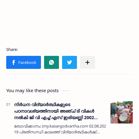
You may like these posts
നിര്‍ധന വിദ്യാര്‍ത്ഥികളുടെ
പഠനാവശ്യത്തിനായി അഞ്ച് ടി വികള്‍
നല്‍കി ജി വി എച്ച് എസ് ഇരിയണ്ണി 2002
എസ് എല്‍ എല്‍ സി ബാച്ച്
ബോവിക്കാനം: (my.kasargodvartha.com 02.08.2020) കോവിഡ്
19 പ്രതിസന്ധി കാലത്ത് വിദ്യാര്‍ത്ഥികള്‍ക്ക്
പഠന സൗകര്യമൊരുക്കി ഇരിയണ്ണി ഗവ.ഹയര്‍