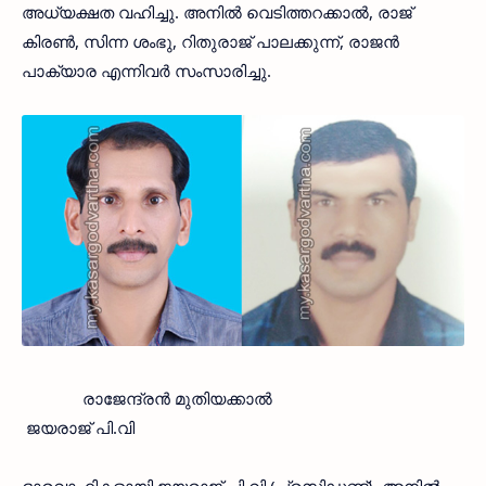
അധ്യക്ഷത വഹിച്ചു. അനില്‍ വെടിത്തറക്കാല്‍, രാജ്
കിരണ്‍, സിന്ന ശംഭു, റിതുരാജ് പാലക്കുന്ന്, രാജന്‍
പാക്യാര എന്നിവര്‍ സംസാരിച്ചു.
രാജേന്ദ്രന്‍ മുതിയക്കാല്‍
ജയരാജ് പി.വി
ഭാരവാഹികളായി ജയരാജ് പി.വി (പ്രസിഡണ്ട്), അനില്‍