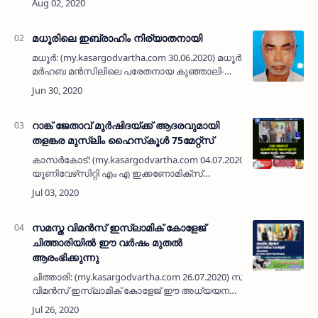
സെക്കന്‍ഡറി സ്‌കൂളിലെ 2002 എ…
മധൂരിലെ ഇബ്രാഹിം നിര്യാതനായി
മധൂര്‍: (my.kasargodvartha.com 30.06.2020) മധൂര്‍
മര്‍ഹബ മന്‍സിലിലെ പരേതനായ കുഞ്ഞാലി-
ആസിയ ദമ്പതികളുടെ മകന്‍ ഇബ്രാഹിം
(ഉമ്പായി- 80) നിര്യാതനായി. ഭാര്യ: സുലൈഖ.
മക്ക…
റാങ്ക് ജേതാവ് മുര്‍ഷിദയ്ക്ക് ആദരവുമായി
തളങ്കര മുസ്ലിം ഹൈസ്‌കൂള്‍ 75മേറ്റ്‌സ്
കാസര്‍കോട്: (my.kasargodvartha.com 04.07.2020) കണ്ണൂര്‍
യൂണിവേഴ്‌സിറ്റി എം എ ഇക്കണോമിക്‌സ്
പരീക്ഷയില്‍ ഒന്നാം റാങ്ക് നേടിയ കാസര്‍കോട്
ഗവ. കോളജ് വിദ്യാര്‍ത്ഥിനിയും …
സമസ്ത വിമന്‍സ് ഇസ്‌ലാമിക് കോളേജ്
ചിത്താരിയില്‍ ഈ വര്‍ഷം മുതല്‍
ആരംഭിക്കുന്നു
ചിത്താരി: (my.kasargodvartha.com 26.07.2020) സമസ്ത
വിമന്‍സ് ഇസ്‌ലാമിക് കോളേജ് ഈ അധ്യയന
വര്‍ഷം മുതല്‍ സൗത്ത് ചിത്താരിയില്‍
ആരംഭിക്കുന്നു. സ്ത്രീ വിദ്യാഭ്യാസത്തിനു പ…