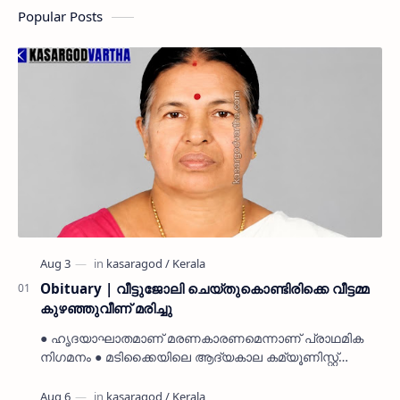
Popular Posts
Obituary | വീട്ടുജോലി ചെയ്തുകൊണ്ടിരിക്കെ വീട്ടമ്മ
കുഴഞ്ഞുവീണ് മരിച്ചു
● ഹൃദയാഘാതമാണ് മരണകാരണമെന്നാണ് പ്രാഥമിക
നിഗമനം ● മടിക്കൈയിലെ ആദ്യകാല കമ്യൂണിസ്റ്റ്
പ്രവർത്തകരായ രാമൻ്റെയും ചിരുതേയിയുടെയും
മകളാണ് ● വിവരമറിഞ്ഞ് ജനപ്ര…