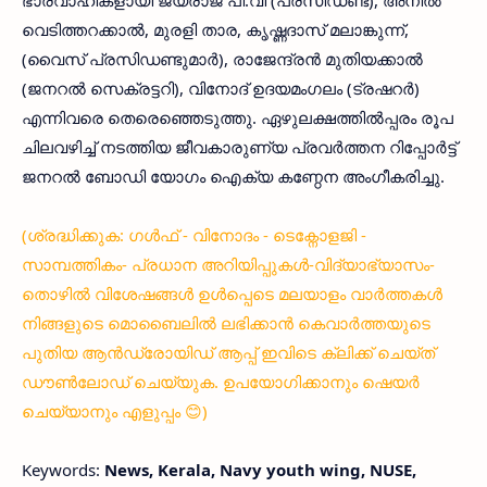
വെടിത്തറക്കാല്‍, മുരളി താര, കൃഷ്ണദാസ് മലാങ്കുന്ന്,
(വൈസ് പ്രസിഡണ്ടുമാര്‍), രാജേന്ദ്രന്‍ മുതിയക്കാല്‍
(ജനറല്‍ സെക്രട്ടറി), വിനോദ് ഉദയമംഗലം (ട്രഷറര്‍)
എന്നിവരെ തെരെഞ്ഞെടുത്തു. ഏഴുലക്ഷത്തില്‍പ്പരം രൂപ
ചിലവഴിച്ച് നടത്തിയ ജീവകാരുണ്യ പ്രവര്‍ത്തന റിപ്പോര്‍ട്ട്
ജനറല്‍ ബോഡി യോഗം ഐക്യ കണ്ഠേന അംഗീകരിച്ചു.
(ശ്രദ്ധിക്കുക: ഗൾഫ് - വിനോദം - ടെക്നോളജി -
സാമ്പത്തികം- പ്രധാന അറിയിപ്പുകൾ-വിദ്യാഭ്യാസം-
തൊഴിൽ വിശേഷങ്ങൾ ഉൾപ്പെടെ മലയാളം വാർത്തകൾ
നിങ്ങളുടെ മൊബൈലിൽ ലഭിക്കാൻ കെവാർത്തയുടെ
പുതിയ ആൻഡ്രോയിഡ് ആപ്പ് ഇവിടെ ക്ലിക്ക് ചെയ്ത്
ഡൗൺലോഡ് ചെയ്യുക. ഉപയോഗിക്കാനും ഷെയർ
ചെയ്യാനും എളുപ്പം 😊)
Keywords:
News, Kerala, Navy youth wing, NUSE,